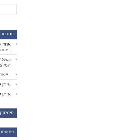
תגובות 
אחד
ע
ביקור
Shai
ע
המלצו
_LiBERTiNE_
איתן
ע
איתן
ע
סינמסקו
פוסטים 