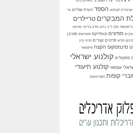
גיבורי על
דוקאביב
האחים כהן
הספד
הערת שוליים
שראלית לקולנוע
וודי
ת המבקרים
טריילרים
ריסטופר נולן
מדע בדיוני
לייב בלוג
מוזיקה
מפיצים
סטיבן
נטפליקס
כבים
סאנדאנס
סרטים קצרים
יכום חודש
סרטי קיץ
 סינמסקופ הקצה
פיקסאר
קולנוע ישראלי
פסקולים
קולנוע תיעודי
שראלי עצמאי
ברי קופות
תסריטאות