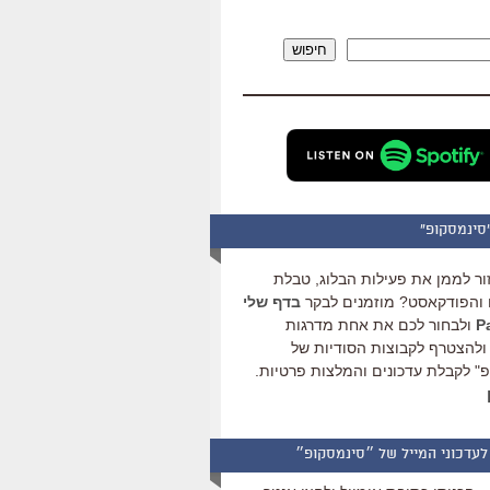
להגביר
או
חיפוש
להנמיך
עוצמת
שמע.
סינמסקופ"
ור לממן את פעילות הבלוג, טבלת
והפודקאסט? מוזמנים לבקר
בדף שלי
ולבחור לכם את אחת מדרגות
ולהצטרף לקבוצות הסודיות של
" לקבלת עדכונים והמלצות פרטיות.
לעדכוני המייל של ״סינמסקופ״