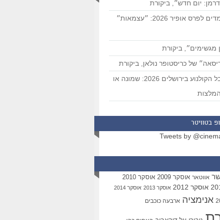
רמן: יום חדש״, ביקורת
המועמדים לפרס אופיר 2026: ״עצמאות״
 מגשימים״, ביקורת
סאה״ של כריסטופר נולאן, ביקורת
פסטיבל הקולנוע בירושלים 2026: שמונה או
מלצות
פ בטוויטר
Tweets by @cinem
שר
אוסקר 2009
אוסקר 2010
אווטאר
אוסקר 2012
אוסקר 2013
אוסקר 2014
אנימציה
ארבעה כוכבים
רת