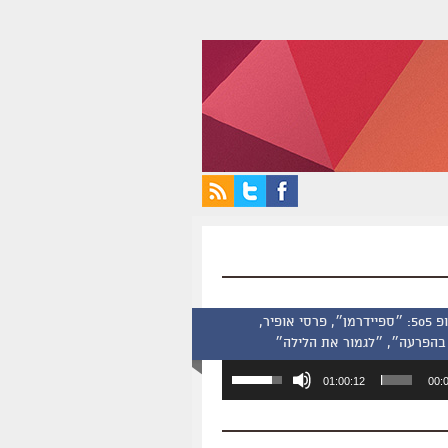
סינמסקופ 505: ״ספיידרמן״, פרסי אופיר,
בהפרעה״, ״לגמור את הלילה״
השתמש
01:00:12
00:
במקש
למעלה/למטה
כדי