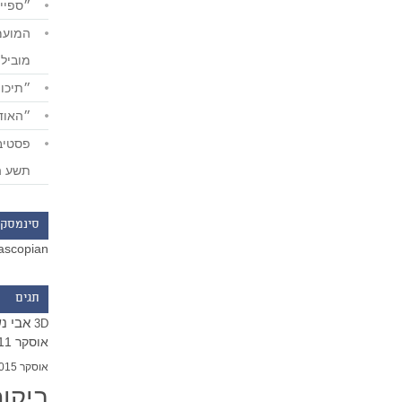
״ספייד
מוביל
״תיכון
״האודי
תשע ה
סינמסקו
ascopian
תגים
אבי נ
3D
אוסקר 2011
אוסקר 2015
ביקו