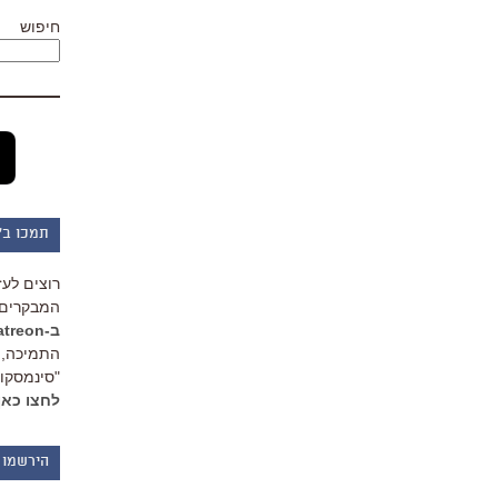
חיפוש
תמכו ב"
רוצים לעז
המבקרים 
ב-Patreon
התמיכה, 
"סינמסקופ
לחצו כאן
הירשמו 