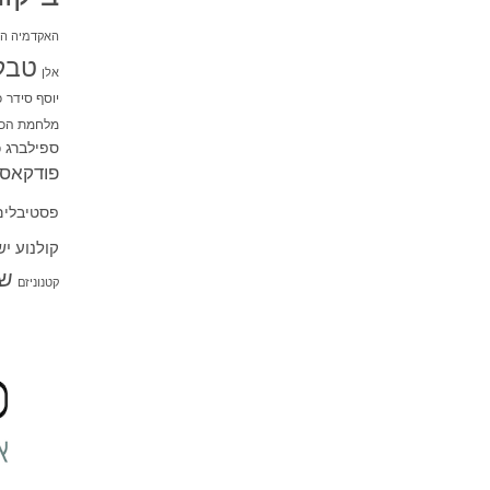
האקדמיה הי
טבל
אלן
יוסף סידר
כ
מלחמת הכו
ספילברג
ס
פודקאסט
פסטיבלים
קולנוע י
שו
קטנוניזם