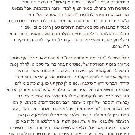
קונטרוברסיה בצד. "טאבו" ו"מקס מון אמור" היו מעניינים יותר.
אושימה היה בהחלט במאי חצוף למדי ושובר מוסכמות, אבל ממעט
מדי מסרטיו נהניתי. לדוגמה: "חג שמח מיסטר לורנס". חוץ
מ"אימפריית החושים" זה הסרט הכי מפורסם שלו במערב – סרט דובר
אנגלית ברובו העוסק במערכות היחסים שבין היפנים ובין שבויי
המלחמה שלהם, חיילים בריטיים במלחמת העולם השניה. דיוויד בואי,
ריוצ'י סקמוטו, טאקשי קיטנו וטום קונטי (בתפקיד לורנס) בתפקידים
הראשיים.
אבל בשבילי, "חג שמח מיסטר לורנס" הוא סרט שאני זוכר, ואף מחבב,
אך ורק בזכות המוזיקה שלו. אושימה בחר בריוצ'י סקמוטו להלחין את
הפסקול – וסקמוטו הלך בעקבות ונגליס ב"מרכבות האש" והצמיד
פסקול אלקטרוני לסרט תקופתי. וסקומוטו הבריק הלאה: הוא פנה
לידידו הבריטי דיוויד סילביאן, אז סולן להקת ג'פאן, שיכתוב מילים
לנעימת הנושא וישיר את שיר הסרט. סילביאן סיפר שנים אחר כך שהוא
חזר כעבור זמן מה לסקמוטו ושר לו את השיר עם המילים שחיבר
(בהשראת ספרו של יוקיו מישימה, "צבעים אסורים"). סקמוטו קימט
את מצחו ואמר: "זה יפה מאוד, אבל אני כבר הלחנתי את השיר, לא
היית צריך לכתוב לחן חדש". אלא שאז אמר לו סילביאן שינגן את
הנעימה שלו בזמן שהוא שר, ואכן השתיים התלבשו זו על זו באופן
קסום. "צבעים אסורים", מלפני שלושים שנה, היה ונותר אחד השירים
היפים ביותר בעולם בעיניי, אחד השירים הכי יפים שנכתבו לסרט. אני