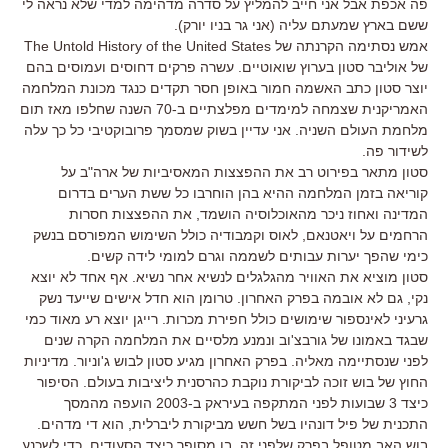
פה אכפת אבל אני חייב להמליץ על סדרה מדהימה למדי שלא נראה לי
ששם בארץ שמעתם עליה (אני גר בניו יורק).
אמש נסתימה הקרנתה של The Untold History of the United States
של אוליבר סטון בערוץ שואוטיים. עשרה פרקים דחוסים ועמוסים בהם
יוצר סטון כתב האשמה חמור באופן חסר תקדים כנגד מכונת המלחמה
האמריקנית שצמחה למימדים מפלצתיים ב-70 השנה שחלפו מאז תום
מלחמת העולם השניה. אני עדיין בשוק שמסמך פרובוקטיבי כל כך עלה
לשידור פה.
סטון מתאר בפירוט רב את ההפצצות המאסיביות של ארה"ב על
קוריאה בזמן המלחמה ההיא בהן הוחרבו כל ששת הערים בדרום
המדינה ואחוז ניכר מהאוכלוסיה הושמד, את ההפצצות חסרות
הרחמים על ויאטנאם, לאוס וקמבודיה כולל השימוש המפורסם בנשק
כימי שהפך יערות עבותים לשממה וגרם למומי לידה קשים.
סטון מוציא את האוויר מהגלגלים לנשיא אחר נשיא. אף אחד לא יוצא
נקי, גם לא אובמה בפרק האחרון. טרומן הוא חדל אישים שייעד נשק
גרעיני לאינספור שימושים כולל חפירת מכרות. רייגן יוצא רע מאוד כמי
שבגד באמונו של גורבצ'וב ונמנע מלסיים את המלחמה הקרה שנים
לפני שנסתיימה מאליה. בפרק האחרון מגיע סטון לבוש ג'וניור. מדיניות
החוץ של בוש זוכה לביקורת נוקבת כהרסנית ליציבות בעולם. הסיפור
כיצד 3 שבועות לפני המתקפה בעיראק ב-2003 הועפה מהמסך
התכנית של פיל דונהיו בשל חשש מביקורת ליברלית, הוא די מדהים.
בוש האב מטופל בפרק שלפני זה, בו מסופר כיצד הסעודים, כדי לשכנע