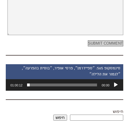
סינמסקופ 505: ״ספיידרמן״, פרסי אופיר, ״בוסית בהפרעה״,
״לגמור את הלילה״
נגן
01:00:12
00:00
אודיו
חיפוש
חיפוש