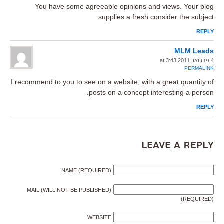
You have some agreeable opinions and views. Your blog
supplies a fresh consider the subject.
REPLY
MLM Leads
4 פברואר 2011 at 3:43
PERMALINK
I recommend to you to see on a website, with a great quantity of
posts on a concept interesting a person.
REPLY
Leave a Reply
NAME (REQUIRED)
MAIL (WILL NOT BE PUBLISHED)
(REQUIRED)
WEBSITE