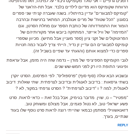
רומנים גרפיים – אני סולד מקומיקס גיבורי על למינהו, ו/או מהתפיסה
הרווחת שקומיקס הוא מדיום לילדים בלבד. אבל תת-הז'אנר של
"קומיקס למבוגרים" עדיין בחיתוליו. בשנה שעברה קניתי שני ספרים
בסגנון: "הכל שטוח" של מרים אנגלברג, המתאר ברגישות ובהרבה
הומור את התמודדותה של כותבת הספר עם מחלת הסרטן, וגם
"המזימה" של וויל אייזנר, המתחקה ביובש אחר מקורותיהם של
הפרוטוקולים של זקני ציון (ספר מעניין אבל מתיש). מכיוון שספרי
קומיקס למבוגרים הם עדיין זן נדיר, הייתי צריך לעבור כמה חנויות
ספרים כדי למצוא אותם (והגעתי עד שפיים בשביל זה).
לגבי הקומיקס הספיציפי של מודן – נדמה שזה היה מזמן, אבל עראפת
ופיגועי התופת היו רק לפני חמש-שש שנים.
ובשבוע הבא עולה (סוף סוף) "פרספוליס". לפי הפרסום, הסרט יוקרן
בשתי גרסאות : בדיבוב לאנגלית ובדיבוב לצרפתית. שתי שאלות: דיבוב
לאנגלית, למה ? ו "דיבוב לצרפתית" ? הסרט צרפתי במקור, לא ?
"מפטיר" – נו, שוין. מדובר בגימיק, אבל בכל זאת – כדאי לראות. סרט
פשע ישראלי טוב, לא נטול פגמים, אבל מצולם ומשוחק טוב.
דזאנאשווילי מסתמן כבמאי שהייתי רוצה לראות סרט נוסף שלו בעוד
שנתיים, בערך.
REPLY