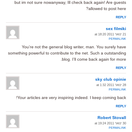
but im not sure nowanyway, Ill check back again! Are guests
allowed to post here?
REPLY
sex filmiki
21 ינואר 2011 at 18:20
PERMALINK
You’re not the general blog writer, man. You surely have
something powerful to contribute to the net. Such a outstanding
blog. I’ll come back again for more.
REPLY
sky club opinie
28 ינואר 2011 at 1:32
PERMALINK
Your articles are very inspiring indeed. I keep coming back!
REPLY
Robert Stovall
30 ינואר 2011 at 19:24
PERMALINK