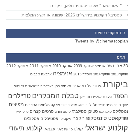
״האודיסאה״ של כריסטופר נולאן, ביקורת
פסטיבל הקולנוע בירושלים 2026: שמונה או תשע המלצות
סינמסקופ בטוויטר
Tweets by @cinemascopian
תגים
אבי נשר
אוסקר 2011
אוסקר 2012
אוסקר 2009
אוסקר 2010
3D
אווטאר
אנימציה
אוסקר 2015
ארבעה כוכבים
אוסקר 2013
אוסקר 2014
ביקורת
גיבורי על
דוקאביב
האחים כהן
האקדמיה הישראלית לקולנוע
טבלת המבקרים
טריילרים
הספד
הערת שוליים
וודי אלן
מפיצים
יוסף סידר
כריסטופר נולן
מדע בדיוני
מלחמת הכוכבים
לייב בלוג
מוזיקה
סטיבן ספילברג
סרטים קצרים
נטפליקס
סאנדאנס
סיכום חודש
סרטי קיץ
פודקאסט סינמסקופ הקצה
פסטיבלים
פסקולים
פיקסאר
קולנוע ישראלי
קולנוע תיעודי
קולנוע ישראלי עצמאי