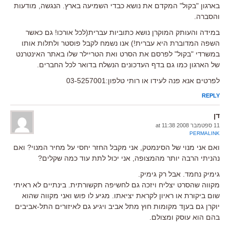
בארגון "בקול" המקדם את נושא כבדי השמיעה בארץ. הנגשה, מודעות
והסברה.
במידה והעותק המוקרן נושא כתוביות עברית(לכל אורכו! גם כאשר
השפה המדוברת היא עברית!) אנו נשמח לקבל פוסטר ולתלות אותו
במשרדי "בקול" לפרסם את הסרט ואת הטריילר שלו באתר האינטרנט
של הארגון כמו גם בדף העדכונים הנשלח בדואר לכל החברים.
לפרטים אנא פנה לעידו או רותי טלפון:03-5257001
REPLY
דן
11 ספטמבר 2008 at 11:38
PERMALINK
ואם אני מנוי של הסינמטק, אני מקבל החזר יחסי על מחיר המנוי? ואם
נהניתי הרבה יותר מהמצופה, אני יכול לתת עוד כמה שקלים?
גימיק נחמד. אבל רק גימיק.
מקווה שהסרט יצליח ויזכה גם לחשיפה תקשורתית. בינתיים לא ראיתי
שום ביקורת או ראיון לקראת יציאתו. מגיע לו פוש ואני מקווה שהוא
יוקרן גם בעןד מקומות חוץ מתל אביב ויגיע גם לאיזורים התל-אביבים
בהם הוא עוסק ומצולם.