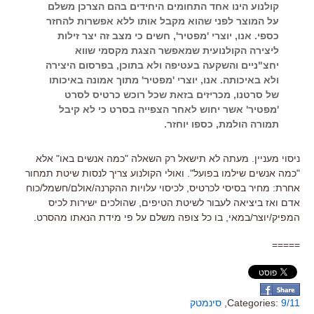
קולנוע הינו אחד התחומים היחידים בהם הצרכן משלם
על המוצר לפני שהוא מקבל אותו ללא אפשרות להחזר
כספי. אנו, יוצרי 'מפטיר', חשים כי מצב זה יצר זילות
ליצירה הקולנועית שמאפשר הצגת מקסמי שווא
יחצ"ניים והשקעה בעטיפה ולא בתוכן, בפרסום היצירה
ולא באיכותה. אנו, יוצרי 'מפטיר' מתוך אמונה באיכותו
של סרטנו, מכריזים בזאת שכל רוכש כרטיס לסרט
'מפטיר' אשר יחוש לאחר הצפייה בסרט כי לא קיבל
תמורה הולמת, כספו יוחזר.
ניסוי מעניין. מעתה לא תישאל רק השאלה "כמה אנשים באו" אלא
"כמה אנשים שילמו בפועל". ואולי הקולנוע צריך לנסות שיטת תמחור
אחרת: מחיר בסיסי לכרטיס, לכיסוי עלויות ההקרנה/אולם/חשמל/כוח
אדם ואז ביציאה לעבור לשיטת הטיפים, שהולכים ישירות לכיס
המפיק/יוצר/במאי, בו כל צופה משלם על פי מידת הנאתו מהסרט.
=====
9/11
Categories:
,
סינמטק