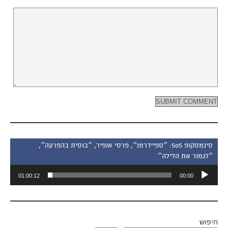
סינמסקופ 505: ״ספיידרמן״, פרסי אופיר, ״בוסית בהפרעה״,
״לגמור את הלילה״
נגן
01:00:12
00:00
אודיו
חיפוש