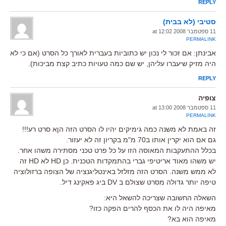
REPLY
סטיבי (לא בבית)
11 ספטמבר 2008 at 12:02
PERMALINK
אבינתן: אם זכור לי נכון יש כתוביות בעברית לאורך כל הסרט (אם כי לא
היה מזיק שיעברו עליהן, יש שם כמה טעויות כתיב קצת מביכות).
REPLY
צופיה
11 ספטמבר 2008 at 13:00
PERMALINK
זה באמת לא משנה כמה גימיקים יהיו לו הסרט הזה הןא סרט רע!!!
גם אם הוא יקרין אותו ב70 מ"מ בקריון זה לא יעזור.
בכלל ההתעקבות המאוסה הזו על כל פרט טכני מסתירה משהו אחר.
יש משהו מאוד אריטיפי גברי בהתמקדות הטכנית. כן HD לא HD זה
לא ממש משנה. הסרט הזה מזלזל באינטליגנציה של הצופה ברזולוציה
טיפה יותר גדולה מסרט שצולם ב DV ביג פאקינג דיל.
השאלה החשובה שצריכה להשאל היא:
מאיפה היה לו את הכסף להרים הפקה כזו?
מאיפה הוא בא?