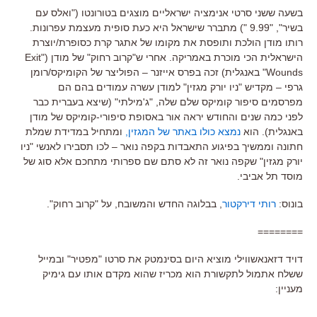
בשעה ששני סרטי אנימציה ישראליים מוצגים בטורונטו ("ואלס עם
בשיר", "9.99 ") מתברר שישראל היא כעת סופית מעצמת עפרונות.
רותו מודן הולכת ותופסת את מקומו של אתגר קרת כסופרת/יוצרת
הישראלית הכי מוכרת באמריקה. אחרי ש"קרוב רחוק" של מודן ("Exit
Wounds" באנגלית) זכה בפרס אייזנר – הפוליצר של הקומיקס/רומן
גרפי – מקדיש "ניו יורק מגזין" למודן עשרה עמודים בהם הם
מפרסמים סיפור קומיקס שלם שלה, "ג'מילתי" (שיצא בעברית כבר
לפני כמה שנים והחודש יראה אור באסופת סיפורי-קומיקס של מודן
באנגלית). הוא
נמצא כולו באתר של המגזין,
ומתחיל במדידת שמלת
חתונה וממשיך בפיגוע התאבדות בקפה נואר – לכו תסבירו לאנשי "ניו
יורק מגזין" שקפה נואר זה לא סתם שם ספרותי מתחכם אלא סוג של
מוסד תל אביבי.
בונוס:
רותי דירקטור
, בבלוגה החדש והמשובח, על "קרוב רחוק".
========
דויד דזאנאשווילי מוציא היום בסינמטק את סרטו "מפטיר" ובמייל
ששלח אתמול לתקשורת הוא מכריז שהוא מקדם אותו עם גימיק
מעניין: