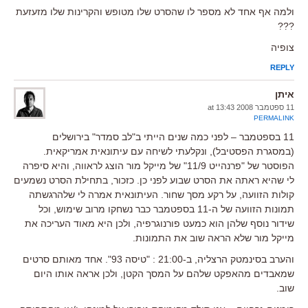
ולמה אף אחד לא מספר לו שהסרט שלו מטופש והקרינות שלו מזעזעת
???
צופיה
REPLY
איתן
11 ספטמבר 2008 at 13:43
PERMALINK
11 בספטמבר – לפני כמה שנים הייתי ב"לב סמדר" בירושלים
(במסגרת הפסטיבל), ונקלעתי לשיחה עם עיתונאית אמריקאית.
הפוסטר של "פרנהייט 11/9" של מייקל מור הוצג לראווה, והיא סיפרה
לי שהיא ראתה את הסרט שבוע לפני כן. כזכור, בתחילת הסרט נשמעים
קולות הזוועה, על רקע מסך שחור. העיתונאית אמרה לי שלהרגשתה
תמונות הזוועה של ה-11 בספטמבר כבר נשחקו מרוב שימוש, וכל
שידור נוסף שלהן הוא כמעט פורנוגרפיה, ולכן היא מאוד העריכה את
מייקל מור שלא הראה שוב את התמונות.
והערב בסינמטק הרצליה, ב-21:00 : "טיסה 93". אחד מאותם סרטים
שמאבדים מהאפקט שלהם על המסך הקטן, ולכן אראה אותו היום
שוב.