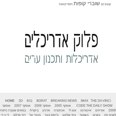
שוברי קופות
תסריטאות
קטנוניזם
HOME
3D
9/11
BORAT
BREAKING NEWS
IMAX
THE DA VINCI
THE DAILY SHOW
CODE
אוסקר 2005
אוסקר 2006
אוסקר 2007
אוסקר
2008
אורחים
אינטרנט
אנג לי
אנימציה
ארכיון
ביקורת
במאים שעברו ניתוח
לשינוי מין
בקרוב
בשוטף
בתי קולנוע
ג'יימס בונד
גיבורי על
דוד פרלוב
די.וי.די