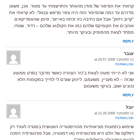
קראתי את הסיפור של מודן מהאתר והתרשמתי עד מאוד. אכן, פשוט
מדהים עד כמה שהסיפור הזה היה צפוי מראש ובנאלי. לא קראתי את
"קרוב רחוק" אבל אם כתיבה כזו זכתה באייזנר, סימן שהאמריקאים
אוהבים את הקומיקס שלהם כמו את הקולנוע שלהם – רדוד, שטחי,
מפחד לצאת מהפופיק ובעיקר מיותר.
REPLY
ענבר
11 ספטמבר 2008 at 20:57
PERMALINK
אני לא הייתי מעזה לצאת ב'כזו' הצהרה כאשר מדובר בסרט ממוצע
שכזה – לא מעניין, משעמם, ליהוק שגרם לי לחייך במקומות הלא
נכונים ושוב, בעיקר משעמם
REPLY
יובל
11 ספטמבר 2008 at 21:29
PERMALINK
שימוש בתמונות מציאותיות מההיסטוריה האנושית במטרה לעורר רק
רפלקס של הלם היא פורנוגרפיה (או דמגוגיה, אבל פורנוגרפיה הפכה
להיות המקבילה ה"שלילית יותר").