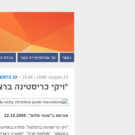
ראשי
על אודות/יצירת קשר
טבלת ה
23 אוקטובר 2008 | 15:05
~
19 COMMENTS
"ויקי כריסטינה ברצ
פורסם ב"פנאי פלוס", 22.10.2008
"ויקי כריסטינה ברצלונה" מתויג במודעו
ג'והנסון", “פנלופה קרוז", “חאווייר בא