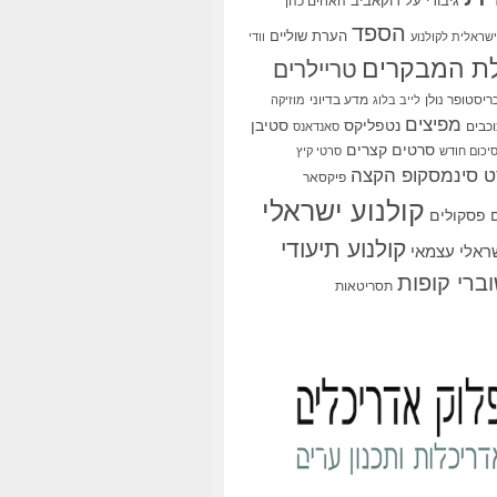
גיבורי על
דוקאביב
האחים כהן
הספד
הערת שוליים
שראלית לקולנוע
וודי
ת המבקרים
טריילרים
ריסטופר נולן
מדע בדיוני
לייב בלוג
מוזיקה
מפיצים
סטיבן
נטפליקס
כבים
סאנדאנס
סרטים קצרים
יכום חודש
סרטי קיץ
 סינמסקופ הקצה
פיקסאר
קולנוע ישראלי
פסקולים
קולנוע תיעודי
שראלי עצמאי
ברי קופות
תסריטאות