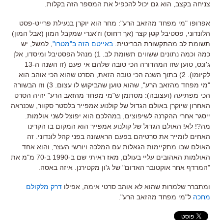
צניחה בקצב, הוא גם יכול להכפיל את המספר הזה בקלות.
אפרופו "מי מפחד מהזאב הרע": מחר הוא יוקרן בנעילת פרייט-פסט
הלונדוני, פסטיבל
קטן
קצר (אך דחוס) וז'אנרי שמקבל המון (אבל המון)
תשומת לב מהתקשורת הבריטית.
באייטם הזה ב"מטרו"
, למשל, יש
כמה וכמה נתונים ששווים תשומת לב. 1) מנהל הפסטיבל ומיסדו, אלן
ג'ונס, טוען שזו המהדורה הכי טובה שלהם אי פעם (זו השנה ה-13
לקיומו). 2) בתוך השנה הכי טובה הזאת, הסרט שהוא הכי אוהב הוא
"מי מפחד מהזאב הרע", שהוא טוען שהביקוש לו עצום. 3) וזו הבשורה
הכי מפתיעה (ועצובה): מסתמן ש"מי מפחד מהזאב הרע" יהיה הסרט
האחרון שיוקרן באולם הגדול של קולנוע אמפייר בלסטר סקוור, שכנראה
ייסגר אחרי ההקרנה לשיפוצים, במהלכם הוא יפוצל לשני אולמות.
מה?! לא! האולם הגדול של קולנוע אמפייר הוא המקום בו הקרינו
האחים לומייר את סרטיהם בפעם הראשונה בפני קהל לונדוני. זה
האולם שבו מתקיימות הגאלות עם המלכה ויורשי העצר, והוא אחד
האולמות האהובים עליי בעולם, מאז ראיתי שם ב-1990 ב-70 מ"מ את
"המרדף אחר אוקטובר האדום" של ג'ון מקטירנן. איזה באסה.
ומתברר שלמרות שהוא לא אוהב סרטי אימה, אפילו
דרק מלקולם
מחכה
ל"מי מפחד מהזאב הרע".