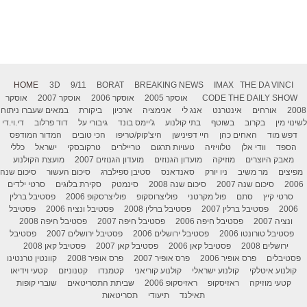
HOME
3D
9/11
BORAT
BREAKING NEWS
IMAX
THE DA VINCI
THE DAILY SHOW
CODE
אוסקר 2005
אוסקר 2006
אוסקר 2007
אוסקר
2008
אורחים
אינטרנט
אנג לי
אנימציה
ארכיון
ביקורת
במאים שעברו ניתוח
לשינוי מין
בקרוב
בשוטף
בתי קולנוע
ג'יימס בונד
גיבורי על
דוד פרלוב
די.וי.די
דפש מוד
האחים כהן
היי דפינישן
היצ'קוק/טריפו
הכי טובים
המדור המודפס
הספד
וודי אלן
טלוויזיה
טעויות תרגום
טריילרים
טרקובסקי
ישראל
כללי
מאבק היוצרים
מוזיקה
מועדון הגנוזים
מועדון הגנוזים 2007
מועצת הקולנוע
מפיצים
מר משיב
ניו יורק
סאנדאנס
סטיבן ספילברג
סיכום העשור
סיכום שנה
2006
סיכום שנה 2007
סיכום שנה 2008
סינמטק
סקירת בלוגים
סרטי ילדים
סרטי קיץ
סתם
פול מקרטני
פוליצרוסקופ
פוליצרסקופ 2006
פסטיבל ברלין
2006
פסטיבל ברלין 2007
פסטיבל ברלין 2008
פסטיבל ונציה 2006
פסטיבל
ונציה 2007
פסטיבל חיפה 2006
פסטיבל חיפה 2007
פסטיבל חיפה 2008
פסטיבל טורונטו 2006
פסטיבל ירושלים 2006
פסטיבל ירושלים 2007
פסטיבל
ירושלים 2008
פסטיבל קאן 2006
פסטיבל קאן 2007
פסטיבל קאן 2008
פסטיבלים
פרס אופיר 2006
פרס אופיר 2007
פרס אופיר 2008
קוונטין טרנטינו
קולנוע איטלקי
קולנוע ישראלי
קולנוע קוריאני
קטמנדו
קטנוניזם
קטעי וידיאו
קטעי מוזיקה
ראזיסקופ
ראזיסקופ 2006
שביתת התסריטאים
שוברי קופות
תאילנד
תיעודי
תסריטאות