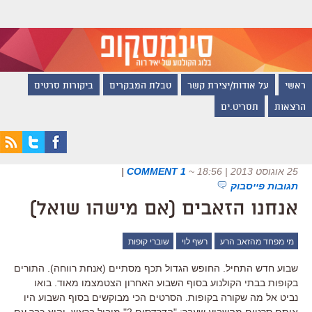
ראשי
על אודות/יצירת קשר
טבלת המבקרים
ביקורות סרטים
הרצאות
תסריט.ים
25 אוגוסט 2013 | 18:56
~
1 COMMENT
|
תגובות פייסבוק
אנחנו הזאבים (אם מישהו שואל)
מי מפחד מהזאב הרע
רשף לוי
שוברי קופות
שבוע חדש התחיל. החופש הגדול תכף מסתיים (אנחת רווחה). התורים
בקופות בבתי הקולנוע בסוף השבוע האחרון הצטמצמו מאוד. בואו
נביט אל מה שקורה בקופות. הסרטים הכי מבוקשים בסוף השבוע היו
אותם סרטים מהשבוע שעבר: "הדרדסים 2" מוביל בראש, והוא כבר עם