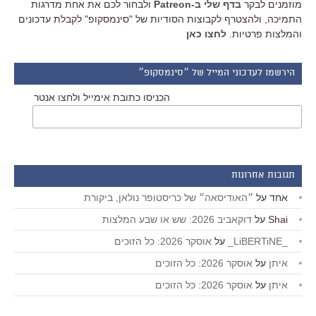
מוזמנים לבקר
בדף שלי ב-Patreon
ולבחור לכם את אחת מדרגות
התמיכה, ולהצטרף לקבוצות הסודיות של "סינמסקופ" לקבלת עדכונים
והמלצות פרטיות.
לחצו כאן
הירשמו לעדכוני המייל של ״סינמסקופ״
הכניסו כתובת אימייל ולחצו אנטר
תגובות אחרונות
אחד
על
״האודיסאה״ של כריסטופר נולאן, ביקורת
Shai
על
דוקאביב 2026: שש או שבע המלצות
_LiBERTiNE_
על
אוסקר 2026: כל הזוכים
איתן
על
אוסקר 2026: כל הזוכים
איתן
על
אוסקר 2026: כל הזוכים