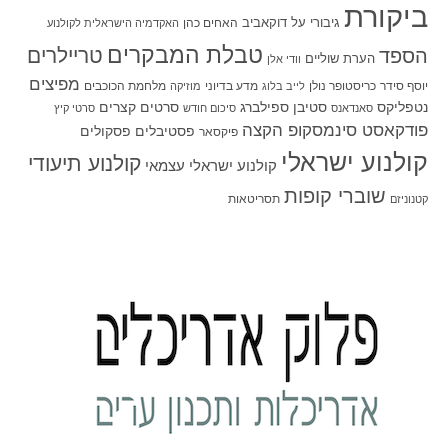
ביקורת
גיבורי על
דוקאביב
האחים כהן
האקדמיה הישראלית לקולנוע
טבלת המבקרים
טריילרים
הספד
הערת שוליים
וודי אלן
מפיצים
יוסף סידר
כריסטופר נולן
מדע בדיוני
מלחמת הכוכבים
לייב בלוג
מוזיקה
סטיבן ספילברג
סרטים קצרים
נטפליקס
סאנדאנס
סיכום חודש
סרטי קיץ
פודקאסט סינמסקופ הקצה
פסטיבלים
פסקולים
פיקסאר
קולנוע ישראלי
קולנוע תיעודי
קולנוע ישראלי עצמאי
שוברי קופות
תסריטאות
קטנוניזם