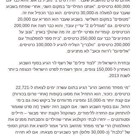
400,000 כרטיסים. "אנחנו המילרים" במקום השני, אחרי שפתח בשבוע
שעבר עם למעלה מ-30,000 כרטיסים. הוא כבר הכפיל את זה.
"מטוסים" במקום השלישי. בשבוע שעבר הוא המריא עם 20,000
כרטיסים. גם "מגודלים 2" עדיין עובד, והוא כבר חצה את 200,000
הכרטיסים. קומדיות וסרטי ילדים, זה מה שהולך בארץ. "גנוב על
המיניונים" כבר עם 250,000 כרטיסים. "בית ספר למפלצות" עם
200,000 כרטיסים. "וולברין" הצליח להגיע ל-100,000 כרטיסים.
"אליסיום" ו"רווח וכאב" לא מתניעים.
ובחזית הישראלית: "לצוד פילים" של רשף לוי הגיע בסוף השבוע
האחרון ל-150,000 צופים, והפך רשמית לסרט הישראלי הנצפה ביותר
לשנת 2013.
"מי מפחד מהזאב הרע" הגיע בתום עשרה ימים לצאתו
ל-22,721
כרטיסים. כזכור, הוא התחיל את מסעו בקופות (אחרי טרום בכורות)
עם קצת יותר מ-10,000 ומפיציו מדווחים על ביקוש נאה גם בימי
החול, וגם בסוף השבוע השני. אם הקצב הזה ימשיך (זה סרט שאמור
להתחזק עם החזרה ללימודים, כשהקהל הקצת יותר מבוגר – חיילים
וסטודנטים – יחזרו לבתי הקולנוע אחרי שהילדים והסבתות מפנים את
האולמות) הרי ש"מי מפחד מהזאב הרע" אמור להשיג את הנתון הסופי
של "כלבת" (כ-30,000 פלוס) תוך כשבועיים מצאתו. אם לא תהיה