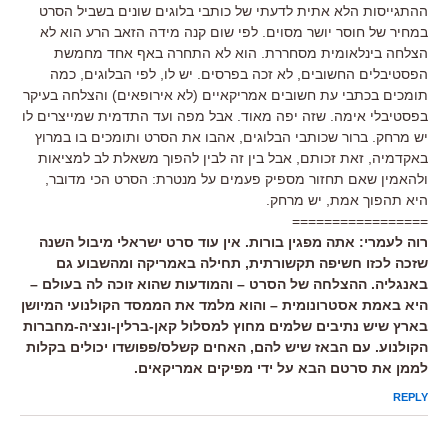
ההתגייסות הלא אתית לדעתי של כותבי בלוגים שונים בשביל הסרט
במחיר של חוסר יושר מסוים. לפי שום קנה מידה הזאב הרע הוא לא
הצלחה בינלאומית מסחררת. הוא לא התחרה באף אחד מחמשת
הפסטיבלים החשובים, לא זכה בפרסים. יש לו, לפי הבלוגים, כמה
תומכים בכתבי עת חשובים אמריקאיים (לא אירופאים) והצלחה בעיקר
בפסטיבלי אימה. שזה יפה מאוד. אבל מפה ועד התדמית שמייצרים לו
יש מרחק. ברור שכותבי הבלוגים, אהבו את הסרט ותומכים בו במרוץ
באקדמיה, זאת זכותם, אבל בין זה לבין להפוך משאלת לב למציאות
ולהאמין שאם תחזור מספיק פעמים על מנטרת: הסרט הכי מדובר,
היא תהפוך אמת, יש מרחק.
=================
רוה לעמרי: אתה מפגין בורות. אין עוד סרט ישראלי מיבול השנה
שזכה לכזו חשיפה תקשורתית, תחילה באמריקה ומהשבוע גם
באנגליה. ההצלחה של הסרט – והמודעות שהוא זוכה לה בעולם –
היא באמת אסטרונומית – והוא מלמד את הממסד הקולנועי המיושן
בארץ שיש נתיבים שלמים מחוץ למסלול קאן-ברלין-ונציה-מחברות
הקולנוע. עם הבאז שיש להם, האחים קשלס/פפושדו יכולים בקלות
לממן את סרטם הבא על ידי מפיקים אמריקאים.
REPLY