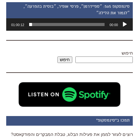
סינמסקופ 505: ״ספיידרמן״, פרסי אופיר, ״בוסית בהפרעה״,
״לגמור את הלילה״
נגן
01:00:12
00:00
אודיו
חיפוש
חיפוש
תמכו ב"סינמסקופ"
רוצים לעזור לממן את פעילות הבלוג, טבלת המבקרים והפודקאסט?