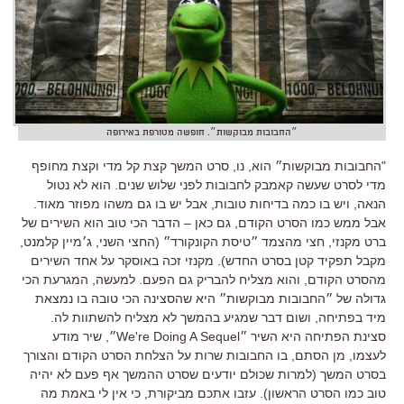
״החבובות מבוקשות״. חופשה מטורפת באירופה
"החבובות מבוקשות״ הוא, נו, סרט המשך קצת קל מדי וקצת מחופף
מדי לסרט שעשה קאמבק לחבובות לפני שלוש שנים. הוא לא נטול
הנאה, ויש בו כמה בדיחות טובות, אבל יש בו גם משהו מפוזר מאוד.
אבל ממש כמו הסרט הקודם, גם כאן – הדבר הכי טוב הוא השירים של
ברט מקנזי, חצי מהצמד ״טיסת הקונקורד״ (החצי השני, ג׳מיין קלמנט,
מקבל תפקיד קטן בסרט החדש). מקנזי זכה באוסקר על אחד השירים
מהסרט הקודם, והוא מצליח להבריק גם הפעם. למעשה, המגרעת הכי
גדולה של ״החבובות מבוקשות״ היא שהסצינה הכי טובה בו נמצאת
מיד בפתיחה, ושום דבר שמגיע בהמשך לא מצליח להשתוות לה.
סצינת הפתיחה היא השיר ״We're Doing A Sequel״, שיר מודע
לעצמו, מן הסתם, בו החבובות שרות על הצלחת הסרט הקודם והצורך
בסרט המשך (למרות שכולם יודעים שסרט ההמשך אף פעם לא יהיה
טוב כמו הסרט הראשון). עזבו אתכם מביקורת, כי אין לי באמת מה