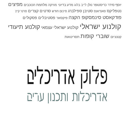
מפיצים
יוסף סידר
כריסטופר נולן
מדע בדיוני
מלחמת הכוכבים
לייב בלוג
מוזיקה
סטיבן ספילברג
סרטים קצרים
נטפליקס
סאנדאנס
סיכום חודש
סרטי קיץ
פודקאסט סינמסקופ הקצה
פסטיבלים
פסקולים
פיקסאר
קולנוע ישראלי
קולנוע תיעודי
קולנוע ישראלי עצמאי
שוברי קופות
תסריטאות
קטנוניזם