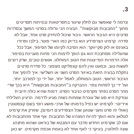
3.
ונדמה לי שאפשר גם לחלץ שיעור בתסריטאות ובפיתוח תסריטים
מתוך ״החבובות מבוקשות״. הבעיה הכי גדולה בסרטי המשך ובסדרות
סרטים היא הגיבור הראשי. גיבור שיכול להחזיק סרט אחד, אבל לא
סדרה. קרמיט הצרפרדע הוא בדיוק כמו הארי פוטר, בילבו ופרודו
באגינס או לוק סקייווקר: הוא הסיבה לקיומו של הסיפור, אבל ככל
שהעלילה מסתבכת הוא גם הופך לדמות הכי פחות מעניינת בסיפור.
אלה הדמויות המייצגות את הטוב המוחלט. אנשים טובים, שרק רוצים
לעשות טוב, וכמעט ואין להם קונפליקט מצפוני. כל סדרת סרטים
נתקלת בבעיה הזאת באיזור הסרט השני או השלישי: איך להפוך את
הגיבור הראשי, הטוב-המוחלט, לאפל יותר, ועל ידי כך למורכב יותר,
ועל ידי כך לפחות צפוי. ההברקה ב״החבובות מבוקשות״ היא בכך שדי
מהר הסרט נפתר מקרמיט כגיבור הסרט. דמות שהיא כולה חיובית
וצודקת היא סוג של עוכרת שמחות כשזה מגיע לדרמה. הרעיון העלילתי
אידיוטי: לקרמיט יש כפיל בדמותו של ארכי-פושע רוסי בשם קונסטנטין
(ואולי זה סרט גזעני שטוען שכל הצפרדעים דומים), שזורק את קרמיט
לגולאג והוא הופך להיות המנהיג של החבובות. אף אחד מהחבובות לא
שם לב שקרמיט החדש מדבר עם המבטא של בוראט ושהוא מתנהג
שונה לחלוטין, בעיקר כי לאף אחד לא באמת אכפת מקרמיט. יש כאן