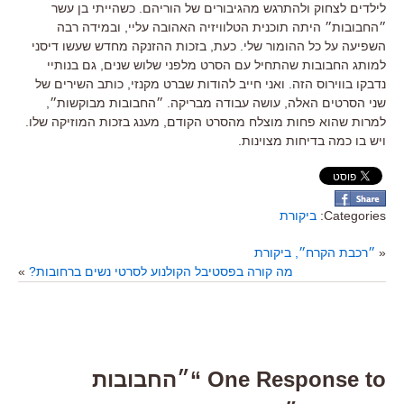
לילדים לצחוק ולהתרגש מהגיבורים של הוריהם. כשהייתי בן עשר
״החבובות״ היתה תוכנית הטלוויזיה האהובה עליי, ובמידה רבה
השפיעה על כל ההומור שלי. כעת, בזכות ההזנקה מחדש שעשו דיסני
למותג החבובות שהתחיל עם הסרט מלפני שלוש שנים, גם בנותיי
נדבקו בווירוס הזה. ואני חייב להודות שברט מקנזי, כותב השירים של
שני הסרטים האלה, עושה עבודה מבריקה. ״החבובות מבוקשות״,
למרות שהוא פחות מוצלח מהסרט הקודם, מענג בזכות המוזיקה שלו.
ויש בו כמה בדיחות מצוינות.
Categories:
ביקורת
«
״רכבת הקרח״, ביקורת
מה קורה בפסטיבל הקולנוע לסרטי נשים ברחובות?
»
One Response to “״החבובות