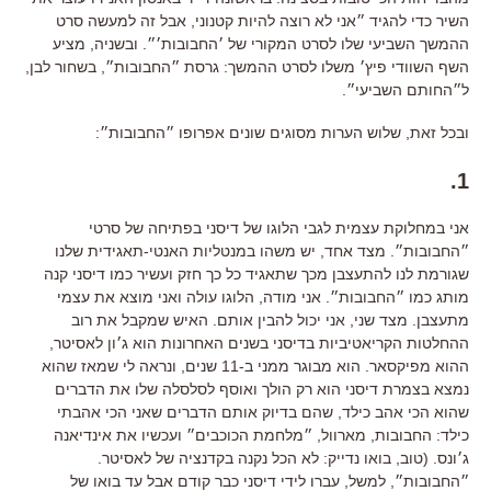
השיר כדי להגיד ״אני לא רוצה להיות קטנוני, אבל זה למעשה סרט
ההמשך השביעי שלו לסרט המקורי של ׳החבובות׳״. ובשניה, מציע
השף השוודי פיץ׳ משלו לסרט ההמשך: גרסת ״החבובות״, בשחור לבן,
ל״החותם השביעי״.
ובכל זאת, שלוש הערות מסוגים שונים אפרופו ״החבובות״:
1.
אני במחלוקת עצמית לגבי הלוגו של דיסני בפתיחה של סרטי
״החבובות״. מצד אחד, יש משהו במנטליות האנטי-תאגידית שלנו
שגורמת לנו להתעצבן מכך שתאגיד כל כך חזק ועשיר כמו דיסני קנה
מותג כמו ״החבובות״. אני מודה, הלוגו עולה ואני מוצא את עצמי
מתעצבן. מצד שני, אני יכול להבין אותם. האיש שמקבל את רוב
ההחלטות הקריאטיביות בדיסני בשנים האחרונות הוא ג׳ון לאסיטר,
ההוא מפיקסאר. הוא מבוגר ממני ב-11 שנים, ונראה לי שמאז שהוא
נמצא בצמרת דיסני הוא רק הולך ואוסף לסלסלה שלו את הדברים
שהוא הכי אהב כילד, שהם בדיוק אותם הדברים שאני הכי אהבתי
כילד: החבובות, מארוול, ״מלחמת הכוכבים״ ועכשיו את אינדיאנה
ג׳ונס. (טוב, בואו נדייק: לא הכל נקנה בקדנציה של לאסיטר.
״החבובות״, למשל, עברו לידי דיסני כבר קודם אבל עד בואו של