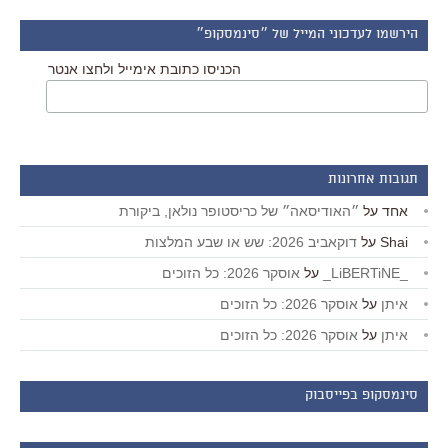
הירשמו לעדכוני המייל של ״סינמסקופ״
הכניסו כתובת אימייל ולחצו אנטר
תגובות אחרונות
אחד
על
״האודיסאה״ של כריסטופר נולאן, ביקורת
Shai
על
דוקאביב 2026: שש או שבע המלצות
_LiBERTiNE_
על
אוסקר 2026: כל הזוכים
איתן
על
אוסקר 2026: כל הזוכים
איתן
על
אוסקר 2026: כל הזוכים
סינמסקופ בפייסבוק