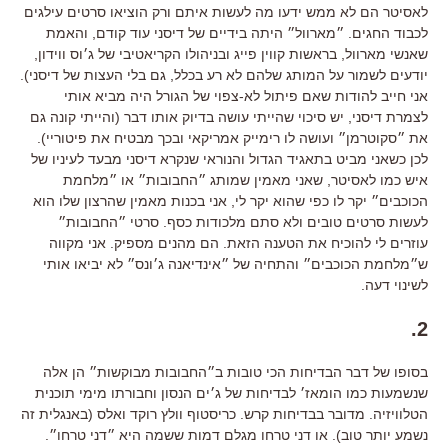
לאסיטר הם לא ממש ידעו מה לעשות איתם ורק הוציאו סרטים עילגים
לכבוד החגים. ״מארוול״ היתה בידיים של דיסני עוד קודם, והאמת
שאנשי מארוול, בראשות קווין פייג ובניהולו הקריאטיבי של ג׳וס ווידון,
יודעים לשמור על המותג שלהם לא רע בכלל, גם בלי העצות של דיסני).
אני חייב להודות שאם פיתול לא-צפוי של הגורל היה מביא אותי
לצמרת דיסני, יש סיכוי שהייתי עושה בדיוק אותו דבר (והייתי קונה גם
את ״סקוטרמן״ ועושה לו רימייק אמריקאי ובכך מבטיח את פיטוריי).
לכן כשאני מביט בתאגיד הגדול והנוראי שנקרא דיסני מבעד לעיניו של
איש כמו לאסיטר, שאני מאמין שמותג ״החבובות״ או ״מלחמת
הכוכבים״ יקר לו כפי שהוא יקר לי, אני בכנות מאמין שהרצון שלו הוא
לעשות סרטים טובים ולא סתם מלכודות כסף. סרטי ״החבובות״
עוזרים לי להוכיח את הטענה הזאת. הם מהנים מספיק. אני מקווה
ש״מלחמת הכוכבים״ והתחיה של ״אינדיאנה ג׳ונס״ לא יביאו אותי
לשינוי דעה.
2.
בסופו של דבר הבדיחות הכי טובות ב״החבובות מבוקשות״ הן אלה
שנשמעות כמו הומאז׳ לבדיחות של ג׳ים הנסון וחבורתו מימי תוכנית
הטלוויזיה. מדובר בבדיחות קרש. כריסטוף וולץ רוקד ואלס (באנגלית זה
נשמע יותר טוב). או דני טרחו מגלם דמות ששמה היא ״דני טרחו״.