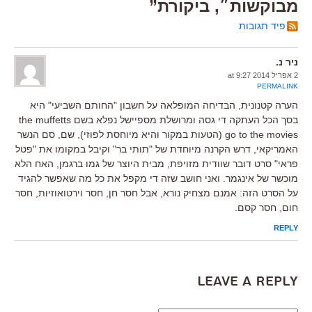
מבוקשות״, ביקורת”
פיד תגובות
ניר נ.
2 אפריל 2014 at 9:27
PERMALINK
הערה קטנונית, הבדיחה המופלאה על חשבון "החותם השביעי" היא
בסך הכל העתקה די גסה ומרושלת מספיישל נפלא בשם the muffetts
go to the movies (הטעות במקור והיא מיוחסת לפוזי), שם, סם הנשר
האמריקאי, דרש הקרנה מיוחדת של "תותי בר" וקיבל במקומו את "פטל
פראי" סרט דובר שוודית מזויפת, מבית היוצר של גמו ברגמן, האח הלא
מוכשר של אינגמר. ואני חושב שזה די מקפל את כל מה שאפשר להגיד
על הסרט הזה: אמנם מצחיק נורא, אבל חסר חן, חסר וירטואוזיות, חסר
חום, חסר קסם.
REPLY
Leave a Reply