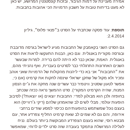
אמירה מעניינת על דמות הגיבור, ובזכות קונסטנטין המרושע, יש כאן
לא מעט בדיחות טובות על חשבון הדמויות הכי אהובות בחבובות.
תוספת
: עוד פסקה שכתבתי על הסרט ב״פנאי פלוס״, גיליון
2.4.2014:
גם הסרט השני בקאמבק של החבובות מגיע לישראל בגרסה מדובבת
ובגרסה מקורית באנגלית. וגם כאן, הבנות התעקשו לראות את הסרט
באנגלית. האמת, שכאן כבר לא היתה להם ברירה. למרות שבעשר
השנים האחרונות התרגלתי כבר לסרטים בעברית, ואף נהניתי מהם,
את ״החבובות״ אני בא כדי ליהנות מהקולות של הדמויות שאני אוהב
ומכיר ולא מקול של שחקן ישראלי שינסה לחקות את קרמיט (אם כי,
אפשר לטעון שסטיב וויטמיר כבר עשרים שנה מחקה את ג׳ים הנסון
המנוח, שהיה הקרמיט המקורי). סרט ההמשך נראה ככזה שנכתב
בחופזה ולכן הוא מבולגן למדי: החבובות יוצאים (או יוצאות?) לסיבוב
הופעות עולמי, מבלי לשים לב שהאמרגן שלהם (ריקי ג׳רווייס) הוא
בעצם נוכל שמשתמש בהופעותיהם ככיסוי למסע שודים ברחבי
אירופה, והם גם לא שמים לב שאת קרמיט החליף צפרדע אחר, עם
מבטא רוסי, שהוא בעצם הצפרדע המבוקשת ביותר בעולם. נניח
לעלילה המרושלת ונתמקד בעובדה שזה סרט ילדים לרוחי, שמאפשר