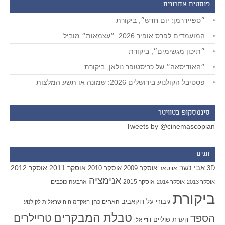
פוסטים אחרונים
״ספיידרמן: יום חדש״, ביקורת
המועמדים לפרס אופיר 2026: ״עצמאות״ מוביל
״תיכון מגשימים״, ביקורת
״האודיסאה״ של כריסטופר נולאן, ביקורת
פסטיבל הקולנוע בירושלים 2026: שמונה או תשע המלצות
סינמסקופ בטוויטר
Tweets by @cinemascopian
תגים
אבי נשר
אוסקר 2011
אוסקר 2012
אוסקר 2009
אוסקר 2010
3D
אווטאר
אנימציה
אוסקר 2015
ארבעה כוכבים
אוסקר 2013
אוסקר 2014
ביקורת
גיבורי על
דוקאביב
האחים כהן
האקדמיה הישראלית לקולנוע
טבלת המבקרים
טריילרים
הספד
הערת שוליים
וודי אלן