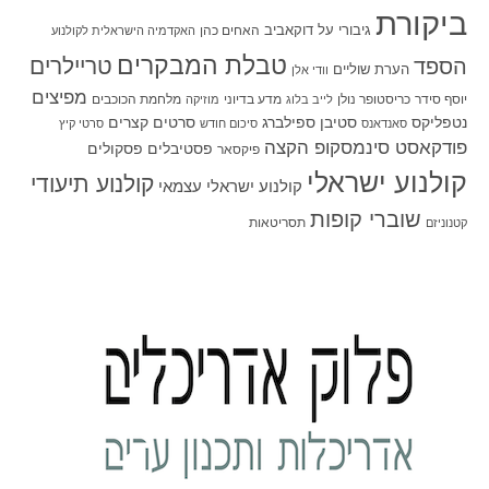
ביקורת
גיבורי על
דוקאביב
האחים כהן
האקדמיה הישראלית לקולנוע
טבלת המבקרים
טריילרים
הספד
הערת שוליים
וודי אלן
מפיצים
יוסף סידר
כריסטופר נולן
מדע בדיוני
מלחמת הכוכבים
לייב בלוג
מוזיקה
סטיבן ספילברג
סרטים קצרים
נטפליקס
סאנדאנס
סיכום חודש
סרטי קיץ
פודקאסט סינמסקופ הקצה
פסטיבלים
פסקולים
פיקסאר
קולנוע ישראלי
קולנוע תיעודי
קולנוע ישראלי עצמאי
שוברי קופות
תסריטאות
קטנוניזם