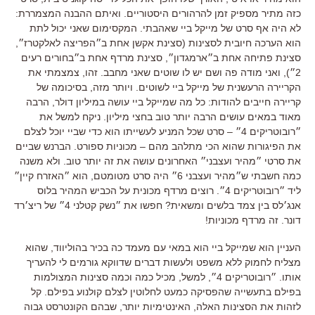
כזה מתיר מספיק זמן להרהורים היסטוריים. ואיתם ההבנה המצמררת:
לא היה אף סרט של מייקל ביי שאהבתי. המקסימום שאני יכול לתת
הוא הערכה חיובית לסצינות (סצינת אקשן אחת ב״הפריצה לאלקטרז״,
סצינת פתיחה אחת ב״ארמגדון״, סצינת מרדף אחת ב״בחורים רעים
2״), ואני מודה פה ושם יש לו שוטים שאני מחבב. זהו, צמצמתי את
הקריירה הרעשנית של מייקל ביי לשוטים. ויותר מזה, בסיכומה של
קריירה חייבים להודות: כל מה שמייקל ביי עושה במיליון דולר, הרבה
מאוד במאים עושים הרבה יותר טוב בחצי מיליון. ניקח למשל את
״רובוטריקים 4״ – סרט שכל המניע לעשייתו הוא כדי שביי יוכל לצלם
את הפיגורות שהוא הכי מתלהב מהם – מכוניות ספורט. הברנש שביים
את סרטי ״מהיר ועצבני״ האחרונים עושה את זה יותר טוב. ולא משנה
כמה חשבתי ש״מהיר ועצבני 6״ היה סרט מטומטם, הוא ״האזרח קיין״
ליד ״רובוטריקים 4״. רוצים מרדף מכונית על הכביש המהיר בלוס
אנג׳לס בין צמד בלשים ומשאית? חפשו את ״נשק קטלני 4״ של ריצ׳רד
דונר. זה מרדף מכוניות!
העניין הוא שמייקל ביי הוא במאי עם מעמד כה בכיר בהוליווד, שהוא
מצליח לחמוק ללא משפט ולעשות דברים שדווקא גורמים לי להעריך
אותו. ״רובוטריקים 4״, למשל, מכיל כמה וכמה סצינות המצולמות
בפילם בתעשייה שהפסיקה כמעט לחלוטין לצלם קולנוע בפילם. קל
לזהות את הסצינות האלה, האינטימיות יותר, שבהם הקונטרסט גבוה