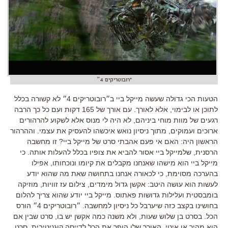
"רובוטריקים 4״
הטעות הכי גדולה שעשה מייקל ביי ב״רובוטריקים 4״ לא קשורה בכלל
לתוכן או לבימוי, אלא לאורך. עם אורך של 165 דקות ועם כל כך הרבה
רגעים של מוות מוחי ביניהם, לא היה לי מנוס אלא לשקוע להרהורים
ארוכים ועמוקים, מתוך ניסיון נואש איכשהו להעסיק את עצמי. וההרהור
הראשון היה: האם אי פעם אהבתי סרט של מייקל ביי? זו מחשבה
הרסנית, שלמייקל ביי אסור להביא את צופיו בכלל להעלות אותה. כי
מייקל ביי הוא מישהו שאנחנו מקבלים את קיומו ונוכחותו, אפילו
בהערכה מסוימת, כי לכאורה אנחנו בתחושה שאת מה שהוא יודע
לעשות הוא עושה היטב: אקשן גדול מימדים, צילום עז זוויות, מוזיקה
בומבסטית ועלילות גדושות פאתוס. מייקל ביי יודע שהוא צריך להלום
בחושינו בקצב כזה שיערבל כל ניסיון למחשבה. ״רובוטריקים 4״ הורס
הכל. בסרט בן שלוש שעות, ולא משנה כמה אקשן יש בו, סרט שבין אם
הוא מהיר או איטי, האורך שלו הופך את הכל לדייסה קוגניטיבית, סרט