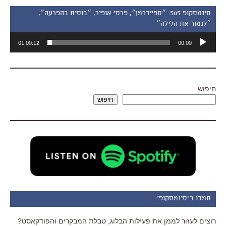
סינמסקופ 505: ״ספיידרמן״, פרסי אופיר, ״בוסית בהפרעה״,
״לגמור את הלילה״
נגן
01:00:12
00:00
אודיו
חיפוש
חיפוש
תמכו ב"סינמסקופ"
רוצים לעזור לממן את פעילות הבלוג, טבלת המבקרים והפודקאסט?