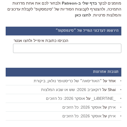
מוזמנים לבקר
בדף שלי ב-Patreon
ולבחור לכם את אחת מדרגות
התמיכה, ולהצטרף לקבוצות הסודיות של "סינמסקופ" לקבלת עדכונים
והמלצות פרטיות.
לחצו כאן
הירשמו לעדכוני המייל של ״סינמסקופ״
הכניסו כתובת אימייל ולחצו אנטר
תגובות אחרונות
אחד
על
״האודיסאה״ של כריסטופר נולאן, ביקורת
Shai
על
דוקאביב 2026: שש או שבע המלצות
_LiBERTiNE_
על
אוסקר 2026: כל הזוכים
איתן
על
אוסקר 2026: כל הזוכים
איתן
על
אוסקר 2026: כל הזוכים