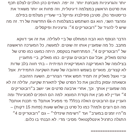
יותר והגרעיניות מובחנת יותר. זה יפה. האחים כהן הולכים לצלם תכף
את סרטם הראשון במצלמה דיגיטלית, וזה פחות או יותר משאיר את
כריסטופר נולן, סטיבן ספילברג ומייקל ביי שעדיין מצלמים בפילם.
ומהצד השני, הוא גם השתמש במצלמות ה-6k החדשות של רד. זה מה
שיש לי להגיד על ״רובוטריקים 4״: גרעיניות ופיקסלים.
הדבר הנוסף הוא הבוז המוחלט של ביי לעלילה. את זה אני דווקא
מחבב. כל מה שמעניין אותו זה שוטים. למעשה, כל המערכה הראשונה
של ״רובוטריקים 4״, המתרחשת בטקסס, היתה כמעט כמו סרט של
טרנס מאליק, אבל עם רובוטים ענקיים. כמו מאליק, ביי מתעניין
בצילומה של האמריקנה האמריקאית המיתית – בתי חווה בלב שדות
לא קצורים, מוארים בשמש הזהובה של שעת השקיעה התמידית. אצל
וביי ואצל מאליק זה תמיד חמש אחרי הצהריים, השעה הזהובה.
וכשאתה עסוק בלכוונן את כל הסרט שלך לתאורת שקיעה, עלילה זה לא
מה שמעניין אותך. וכך, אחרי ארבעה סרטים אני יושב ב״רובוטריקים
4״ ועדיין לא מבין את נקודת המוצא: למה הם הופכים למכוניות? ומה
העניין עם הרובוטים האלה בכלל? מי מפעיל אותם? מי תכנת אותם?
מה הם רוצים ולמה? כמו כל סרט בן שלוש שעות (פחות 15 דקות) –
מ״היו זמנים במערב״ ועד ״רשימת שינדלר״ – גם ״רובוטריקים 4״
התגלה כתרגיל אינטלקטואלי מסיבי מדי. לא הבנתי בו כלום.
===============