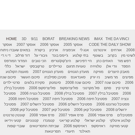
HOME
3D
9/11
BORAT
BREAKING NEWS
IMAX
THE DA VINCI
THE DAILY SHOW
CODE
אוסקר 2005
אוסקר 2006
אוסקר 2007
אוסקר
2008
אורחים
אינטרנט
אנג לי
אנימציה
ארכיון
ביקורת
במאים שעברו ניתוח
לשינוי מין
בקרוב
בשוטף
בתי קולנוע
ג'יימס בונד
גיבורי על
דוד פרלוב
די.וי.די
דפש מוד
האחים כהן
היי דפינישן
היצ'קוק/טריפו
הכי טובים
המדור המודפס
הספד
וודי אלן
טלוויזיה
טעויות תרגום
טריילרים
טרקובסקי
ישראל
כללי
מאבק היוצרים
מוזיקה
מועדון הגנוזים
מועדון הגנוזים 2007
מועצת הקולנוע
מפיצים
מר משיב
ניו יורק
סאנדאנס
סטיבן ספילברג
סיכום העשור
סיכום שנה
2006
סיכום שנה 2007
סיכום שנה 2008
סינמטק
סקירת בלוגים
סרטי ילדים
סרטי קיץ
סתם
פול מקרטני
פוליצרוסקופ
פוליצרסקופ 2006
פסטיבל ברלין
2006
פסטיבל ברלין 2007
פסטיבל ברלין 2008
פסטיבל ונציה 2006
פסטיבל
ונציה 2007
פסטיבל חיפה 2006
פסטיבל חיפה 2007
פסטיבל חיפה 2008
פסטיבל טורונטו 2006
פסטיבל ירושלים 2006
פסטיבל ירושלים 2007
פסטיבל
ירושלים 2008
פסטיבל קאן 2006
פסטיבל קאן 2007
פסטיבל קאן 2008
פסטיבלים
פרס אופיר 2006
פרס אופיר 2007
פרס אופיר 2008
קוונטין טרנטינו
קולנוע איטלקי
קולנוע ישראלי
קולנוע קוריאני
קטמנדו
קטנוניזם
קטעי וידיאו
קטעי מוזיקה
ראזיסקופ
ראזיסקופ 2006
שביתת התסריטאים
שוברי קופות
תאילנד
תיעודי
תסריטאות