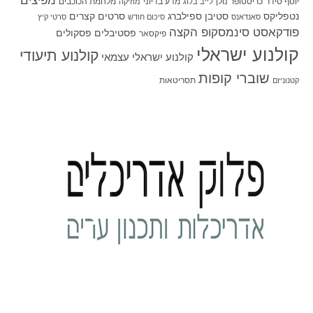
מפיצים
יוסף סידר
כריסטופר נולן
מדע בדיוני
מלחמת הכוכבים
לייב בלוג
מוזיקה
סטיבן ספילברג
סרטים קצרים
נטפליקס
סאנדאנס
סיכום חודש
סרטי קיץ
פודקאסט סינמסקופ הקצה
פסטיבלים
פסקולים
פיקסאר
קולנוע ישראלי
קולנוע תיעודי
קולנוע ישראלי עצמאי
שוברי קופות
תסריטאות
קטנוניזם