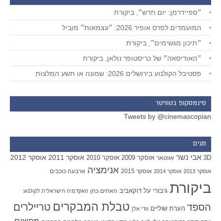
״ספיידרמן: יום חדש״, ביקורת
המועמדים לפרס אופיר 2026: ״עצמאות״ מוביל
״תיכון מגשימים״, ביקורת
״האודיסאה״ של כריסטופר נולאן, ביקורת
פסטיבל הקולנוע בירושלים 2026: שמונה או תשע המלצות
סינמסקופ בטוויטר
Tweets by @cinemascopian
תגים
אבי נשר
אוסקר 2011
אוסקר 2012
אוסקר 2009
אוסקר 2010
3D
אווטאר
אנימציה
אוסקר 2015
ארבעה כוכבים
אוסקר 2013
אוסקר 2014
ביקורת
גיבורי על
דוקאביב
האחים כהן
האקדמיה הישראלית לקולנוע
טבלת המבקרים
טריילרים
הספד
הערת שוליים
וודי אלן