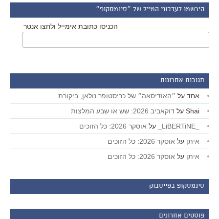
הירשמו לעדכוני המייל של ״סינמסקופ״
הכניסו כתובת אימייל ולחצו אנטר
תגובות אחרונות
אחד
על
״האודיסאה״ של כריסטופר נולאן, ביקורת
Shai
על
דוקאביב 2026: שש או שבע המלצות
_LiBERTiNE_
על
אוסקר 2026: כל הזוכים
איתן
על
אוסקר 2026: כל הזוכים
איתן
על
אוסקר 2026: כל הזוכים
סינמסקופ בפייסבוק
פוסטים אחרונים