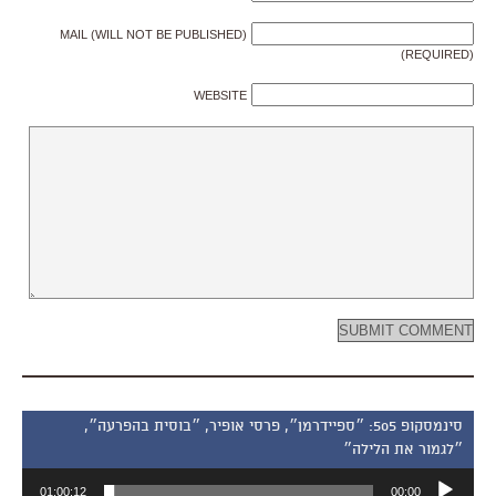
MAIL (WILL NOT BE PUBLISHED)
(REQUIRED)
WEBSITE
סינמסקופ 505: ״ספיידרמן״, פרסי אופיר, ״בוסית בהפרעה״,
״לגמור את הלילה״
נגן
01:00:12
00:00