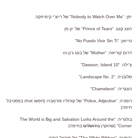
יפן: “Nobody to Watch Over Me” של ריוצ'י קימיזוקה
הונג קונג: “Prince of Tears” של יון-פן
טייואן: “No Puedo Vivir Sin Ti”
דרום קוריאה: “Mother” של בונג ג'ון-הו
צ'ילה: “Dawson, Island 10"
סלובניה: “Landscape No. 2”
הונגריה: ”Chameleon”
רומניה: “Police, Adjective” של קורנליו פורמבויו (חפשו אותו בפסטיבל
חיפה)
בולגריה: “The World is Big and Salvation Lurks Around the
Corner” (שהוקרן
בירושלים
בחיפה)
גרמניה: “The White Ribbon” של מיכאל הנקה