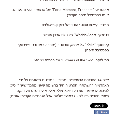
אוסטריה: “For a Moment, Freedom” של אראש ריאהי (חפשו גם
אותו בפסטיבל חיפה הקרוב)
הולנד: “The Silent Army” של ז'אן ון-דה-ולדה
דנמרק: “Worlds Apart” של נילס ארדן אופלב
קזחסטן: “Kelin” של ארמק טורסנוב (יתחרה במסגרת פיפרסקי
בפסטיבל חיפה)
סרי לנקה: “Flowers of the Sky” של פרסנה ויטנאג'
אלה 14 הסרטים הראשונים, מתוך 96 מדינות שהוזמנו על ידי
האקדמיה להשתתף. הסרט היחיד ברשימה שאני מהמר שיש לו סיכוי
להיכנס לרשימה הוא הקוריאני. אולי, אולי, אולי הסרט של הנקה
(שהאוסטרים רצו להציג כמועד שלהם אבל הגרמנים הקדימו אותם).