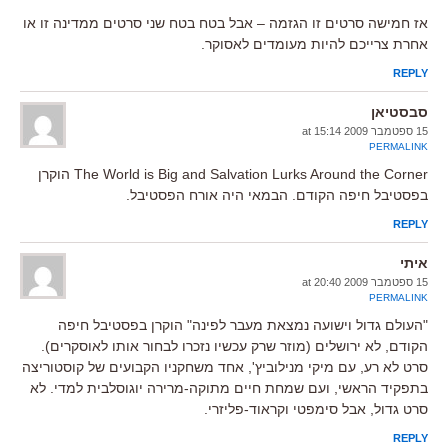
אז חמישה סרטים זו הגזמה – אבל בטח בטח שני סרטים ממדינה זו או
אחרת צרייכם להיות מעומדים לאסוקר.
REPLY
סבסטיאן
15 ספטמבר 2009 at 15:14
PERMALINK
The World is Big and Salvation Lurks Around the Corner הוקרן
בפסטיבל חיפה הקודם. הבמאי היה אורח הפסטיבל.
REPLY
איתי
15 ספטמבר 2009 at 20:40
PERMALINK
"העולם גדול וישועה נמצאת מעבר לפינה" הוקרן בפסטיבל חיפה
הקודם, לא ירושלים (מוזר שרק עכשיו נזכרו לבחור אותו לאוסקרים).
סרט לא רע, עם מיקי מנילוביץ', אחד משחקניו הקבועים של קוסטוריצה
בתפקיד הראשי, ועם שמחת חיים מתוקה-מרירה יוגוסלבית למדי. לא
סרט גדול, אבל סימפטי וקראוד-פליזרי.
REPLY