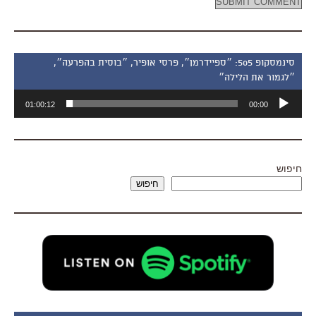
סינמסקופ 505: ״ספיידרמן״, פרסי אופיר, ״בוסית בהפרעה״,
״לגמור את הלילה״
נגן
01:00:12
00:00
אודיו
חיפוש
חיפוש