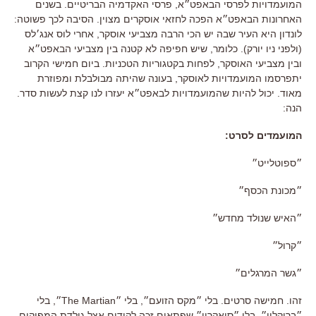
המועמדויות לפרסי הבאפט״א, פרסי האקדמיה הבריטיים. בשנים
האחרונות הבאפט״א הפכה לחזאי אוסקרים מצוין. הסיבה לכך פשוטה:
לונדון היא העיר שבה יש הכי הרבה מצביעי אוסקר, אחרי לוס אנג׳לס
(ולפני ניו יורק). כלומר, שיש חפיפה לא קטנה בין מצביעי הבאפט״א
ובין מצביעי האוסקר, לפחות בקטגוריות הטכניות. ביום חמישי הקרוב
יתפרסמו המועמדויות לאוסקר, בעונה שהיתה מבולבלת ומפוזרת
מאוד. יכול להיות שהמועמדויות לבאפט״א יעזרו לנו קצת לעשות סדר.
הנה:
המועמדים לסרט:
״ספוטלייט״
״מכונת הכסף״
״האיש שנולד מחדש״
״קרול״
״גשר המרגלים״
זהו. חמישה סרטים. בלי ״מקס הזועם״, בלי ״The Martian״, בלי
״ברוקלין״, בלי ״סיאקריו״ שפתאום זכה לקידום אצל גילדת המפיקים.