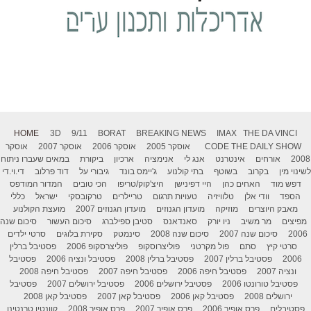
HOME
3D
9/11
BORAT
BREAKING NEWS
IMAX
THE DA VINCI
THE DAILY SHOW
CODE
אוסקר 2005
אוסקר 2006
אוסקר 2007
אוסקר
2008
אורחים
אינטרנט
אנג לי
אנימציה
ארכיון
ביקורת
במאים שעברו ניתוח
לשינוי מין
בקרוב
בשוטף
בתי קולנוע
ג'יימס בונד
גיבורי על
דוד פרלוב
די.וי.די
דפש מוד
האחים כהן
היי דפינישן
היצ'קוק/טריפו
הכי טובים
המדור המודפס
הספד
וודי אלן
טלוויזיה
טעויות תרגום
טריילרים
טרקובסקי
ישראל
כללי
מאבק היוצרים
מוזיקה
מועדון הגנוזים
מועדון הגנוזים 2007
מועצת הקולנוע
מפיצים
מר משיב
ניו יורק
סאנדאנס
סטיבן ספילברג
סיכום העשור
סיכום שנה
2006
סיכום שנה 2007
סיכום שנה 2008
סינמטק
סקירת בלוגים
סרטי ילדים
סרטי קיץ
סתם
פול מקרטני
פוליצרוסקופ
פוליצרסקופ 2006
פסטיבל ברלין
2006
פסטיבל ברלין 2007
פסטיבל ברלין 2008
פסטיבל ונציה 2006
פסטיבל
ונציה 2007
פסטיבל חיפה 2006
פסטיבל חיפה 2007
פסטיבל חיפה 2008
פסטיבל טורונטו 2006
פסטיבל ירושלים 2006
פסטיבל ירושלים 2007
פסטיבל
ירושלים 2008
פסטיבל קאן 2006
פסטיבל קאן 2007
פסטיבל קאן 2008
פסטיבלים
פרס אופיר 2006
פרס אופיר 2007
פרס אופיר 2008
קוונטין טרנטינו