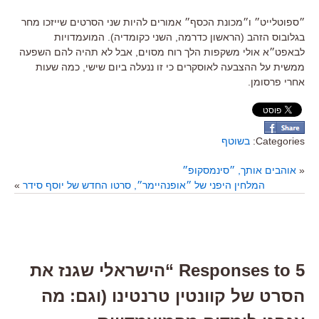
״ספוטלייט״ ו״מכונת הכסף״ אמורים להיות שני הסרטים שייזכו מחר
בגלובוס הזהב (הראשון כדרמה, השני כקומדיה). המועמדויות
לבאפט״א אולי משקפות הלך רוח מסוים, אבל לא תהיה להם השפעה
ממשית על ההצבעה לאוסקרים כי זו ננעלה ביום שישי, כמה שעות
אחרי פרסומן.
Categories:
בשוטף
«
אוהבים אותך, ״סינמסקופ״
המלחין היפני של ״אופנהיימר״, סרטו החדש של יוסף סידר
»
5 Responses to “הישראלי שגנז את
הסרט של קוונטין טרנטינו (וגם: מה