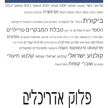
אבי נשר
אוסקר 2011
אוסקר 2012
אוסקר 2009
אוסקר 2010
3D
אווטאר
אנימציה
אוסקר 2015
ארבעה כוכבים
אוסקר 2013
אוסקר 2014
ביקורת
גיבורי על
דוקאביב
האחים כהן
האקדמיה הישראלית לקולנוע
טבלת המבקרים
טריילרים
הספד
הערת שוליים
וודי אלן
מפיצים
יוסף סידר
כריסטופר נולן
מדע בדיוני
מלחמת הכוכבים
לייב בלוג
מוזיקה
סטיבן ספילברג
סרטים קצרים
נטפליקס
סאנדאנס
סיכום חודש
סרטי קיץ
פודקאסט סינמסקופ הקצה
פסטיבלים
פסקולים
פיקסאר
קולנוע ישראלי
קולנוע תיעודי
קולנוע ישראלי עצמאי
שוברי קופות
תסריטאות
קטנוניזם