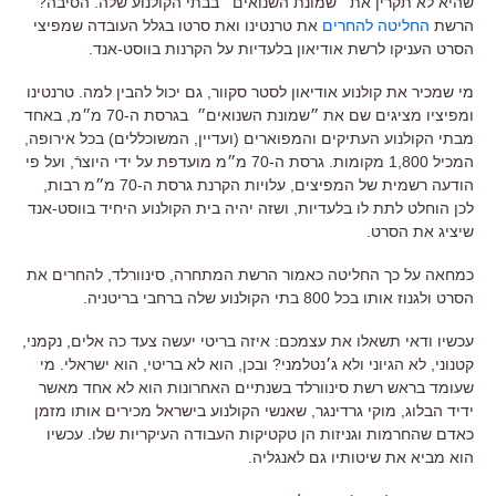
שהיא לא תקרין את ״שמונת השנואים״ בבתי הקולנוע שלה. הסיבה?
הרשת
החליטה להחרים
את טרנטינו ואת סרטו בגלל העובדה שמפיצי
הסרט העניקו לרשת אודיאון בלעדיות על הקרנות בווסט-אנד.
מי שמכיר את קולנוע אודיאון לסטר סקוור, גם יכול להבין למה. טרנטינו
ומפיציו מציגים שם את ״שמונת השנואים״ בגרסת ה-70 מ״מ, באחד
מבתי הקולנוע העתיקים והמפוארים (ועדיין, המשוכללים) בכל אירופה,
המכיל 1,800 מקומות. גרסת ה-70 מ״מ מועדפת על ידי היוצרֿ, ועל פי
הודעה רשמית של המפיצים, עלויות הקרנת גרסת ה-70 מ״מ רבות,
לכן הוחלט לתת לו בלעדיות, ושזה יהיה בית הקולנוע היחיד בווסט-אנד
שיציג את הסרט.
כמחאה על כך החליטה כאמור הרשת המתחרה, סינוורלד, להחרים את
הסרט ולגנוז אותו בכל 800 בתי הקולנוע שלה ברחבי בריטניה.
עכשיו ודאי תשאלו את עצמכם: איזה בריטי יעשה צעד כה אלים, נקמני,
קטנוני, לא הגיוני ולא ג׳נטלמני? ובכן, הוא לא בריטי, הוא ישראלי. מי
שעומד בראש רשת סינוורלד בשנתיים האחרונות הוא לא אחד מאשר
ידיד הבלוג, מוקי גרדינגר, שאנשי הקולנוע בישראל מכירים אותו מזמן
כאדם שהחרמות וגניזות הן טקטיקות העבודה העיקריות שלו. עכשיו
הוא מביא את שיטותיו גם לאנגליה.