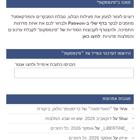
תמכו ב"סינמסקופ"
רוצים לעזור לממן את פעילות הבלוג, טבלת המבקרים והפודקאסט?
מוזמנים לבקר
בדף שלי ב-Patreon
ולבחור לכם את אחת מדרגות
התמיכה, ולהצטרף לקבוצות הסודיות של "סינמסקופ" לקבלת עדכונים
והמלצות פרטיות.
לחצו כאן
הירשמו לעדכוני המייל של ״סינמסקופ״
הכניסו כתובת אימייל ולחצו אנטר
תגובות אחרונות
אחד
על
״האודיסאה״ של כריסטופר נולאן, ביקורת
Shai
על
דוקאביב 2026: שש או שבע המלצות
_LiBERTiNE_
על
אוסקר 2026: כל הזוכים
איתן
על
אוסקר 2026: כל הזוכים