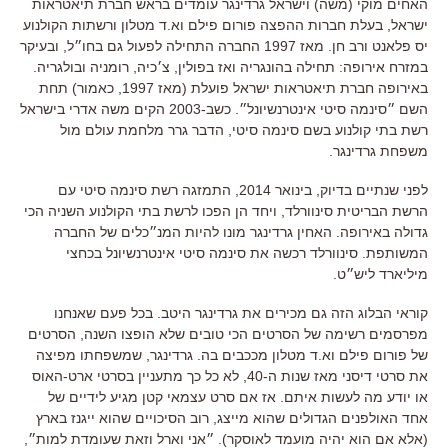
האחים מוקי (משה) וישראל גרדינגר עומדים בראש חברת תיאטראות
ישראל, בעלת חברות ההפצה פורום פילם וא.ד מטלון ורשתות הקולנוע
יס פלאנט ורב חן. מאז 1997 החברה התחילה לפעול גם בחו״ל, ובעיקר
במזרח אירופה: תחילה בהונגריה ואז בפולין, צ׳כיה, רומניה ובולגריה.
באירופה חברת תיאטראות ישראל פועלת (מאז 1997, כאמור) תחת
השם ״סינמה סיטי אינטרנשיונל״. כשב-2003 הקים משה אדרי בישראל
רשת בתי קולנוע בשם סינמה סיטי, הדבר גרר מלחמת עולם מול
משפחת גרדינגר.
לפני שנתיים בדיוק, בינואר 2014, התמזגה רשת סינמה סיטי עם
הרשת הבריטית סינוורלד, ויחד הן הפכו לרשת בתי הקולנוע השניה הכי
גדולה באירופה. האחין גרדינגר מונו להיות המנ״כלים של החברה
המשותפת. סינוורלד רכשה את סינמה סיטי אינטרנשיונל בכחצי
מיליארד ליש״ט.
קוראי הבלוג הזה גם מכירים את גרדינגר היטב. בכל פעם שאנחנו
מפרסמים רשימה של הסרטים הכי טובים שלא הופצו השנה, הסרטים
של פורום פילם וא.ד מטלון מככבים בה. גרדינגר, שמשפחתו מפיצה
את סרטי דיסני מאז שנות ה-40, לא כל כך מתעניין בסרטי ארט-האוס
או יודע מה לעשות איתם. אז אם סרט עצמאי קטן מגיע לידיים של
אחד האולפנים הגדולים שהוא מייצג, רוב הסיכויים שהוא ייגנז בארץ
(אלא אם הוא יהיה מועמד לאוסקר). ״אני וארל וזאת שעומדת למות״,