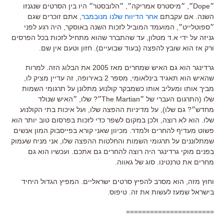
״Dope״, ״מיסטרס אמריקה״, ״הלובסטר״ היו בין הסרטים שנגנזו
השנה. אם עקבתם
אחר הדיווח שלנו מנובמבר
, אתם זוכרים שגם
״ספוטלייט״, המועמד המוביל לזכות השנה באוסקר, היה רגע לפני
גניזה על ידי א.ד מטלון, עד שהתברר שהוא מתחיל לזכות בכל הפרסים
ורק אז הוא שובץ להפצה (בעוד שבועיים). חזון וטעם אין שם.
גרדינגר הוא גם האיש שמחרים מאז 2005 את הבלוג הזה. למרות
שהאיש הוא תאגיד בינלאומי, מספר 2 באירופה, זה עדיין מציק לו,
מביך אותו ומעליב אותו כשמבקר קולנוע מתלונן על תרגומי השמות
שלו (התרגום העברי של ״The Martian״? שלו, ״האיש שנולד
מחדש״? גם שלו), על מדיניות ההפצה שלו, ועל איכות בתי הקולנוע
שלו. הוא לא רוצה, ולכן במקום לשפר כדי לזכות בפרסום טוב יותר הוא
פשוט מעדיף להחרים ולמדר. מכיוון שאני קורא בפייסבוק המון אנשים
שמתלוננים על תרגומי השמות והחלטות ההפצה שלו, אני מניח שעמוק
בפנים מוקי גרדינגר היה רוצה להחרים גם אתכם. ועכשיו הוא גם
מחרים את טרנטינו. סוג של גאווה.
וחוץ מזה, הוא מסרב להפיץ סרטים ישראליים. המפיץ הגדול היחיד
בישראל שמעז לעשות את זה. טיפוס.
======================