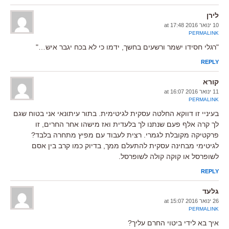
לירן
10 ינואר 2016 at 17:48
PERMALINK
"רגלי חסידו ישמר ורשעים בחשך, ידמו כי לא בכח יגבר איש…"
REPLY
קורא
11 ינואר 2016 at 16:07
PERMALINK
בעיניי זו דווקא החלטה עסקית לגיטימית. בתור עיתונאי אני בטוח שגם
לך קרה אלף פעם שנתנו לך בלעדית ואז מישהו אחר החרים, זו
פרקטיקה מקובלת לגמרי. רצית לעבוד עם מפיץ מתחרה בלבד?
לגיטימי מבחינה עסקית להתעלם ממך, בדיוק כמו קרב בין אסם
לשופרסל או קוקה קולה לשופרסל.
REPLY
גלעד
26 ינואר 2016 at 15:07
PERMALINK
איך בא לידי ביטוי החרם עליך?