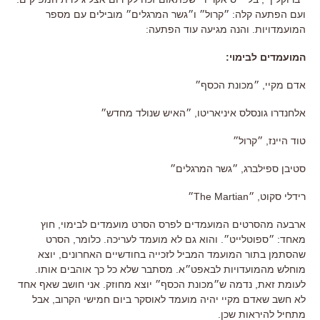
ועם הפתעה קלה: ״קרול״ ו״גשר המרגלים״ מובילים עם מספר
המועמדויות. והנה מגיעה עוד הפתעה:
המועמדים לבימוי:
אדם מקיי, ״מכונת הכסף״
אלחנדרו גונסלס איניאריטו, ״האיש שנולד מחדש״
טוד היינז, ״קרול״
סטיבן ספילברג, ״גשר המרגלים״
רידלי סקוט, ״The Martian״
ארבעה מהסרטים המועמדים לפרס הסרט מועמדים לבימוי, חוץ
מאחד: ״ספוטלייט״. והוא גם לא מועמד לעריכה. כלומר, הסרט
שהסתמן בתור המועמד המביל לזכייה בחודשיים האחרונים, יוצא
מוחלש מהמועדויות לבאפט״א. מסתבר שלא כל כך אוהבים אותו.
לעומת זאת, נדמה ש״מכונת הכסף״ יוצא מחוזק. אני חושב שאף אחד
לא חשב שאדם מקיי יהיה מועמד לאוסקר ביום חמישי הקרוב, אבל
מתחיל להיראות שכן.