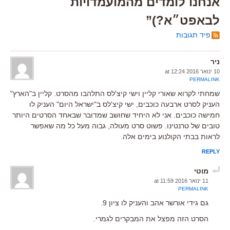
אנחנו לומדים מהמועמדויות
לבאפט״א?)”
פיד תגובות
ניר
10 ינואר 2016 at 12:24
PERMALINK
שמחתי לקרוא שאורי קליין וישי קיצ'לס התלהבו מהסרט. קליין ב"הארץ"
העניק לסרט ארבעה כוכבים, ישי קיצ'לס ב"ישראל היום" העניק לו
חמישה כוכבים. אני לא היחיד שחושב שמדובר שבאחד הסרטים היותר
טובים של טרנטינו. פשוט סרט מעולה, גבוה מעל כל מה שאפשר
לראות בבתי הקולנוע בימים אלה.
REPLY
מוטי
11 ינואר 2016 at 11:59
PERMALINK
גם גידי אורשר אהב והעניק לו ציון 9.
הסרט הזה מפצל את המבקרים לגמרי.