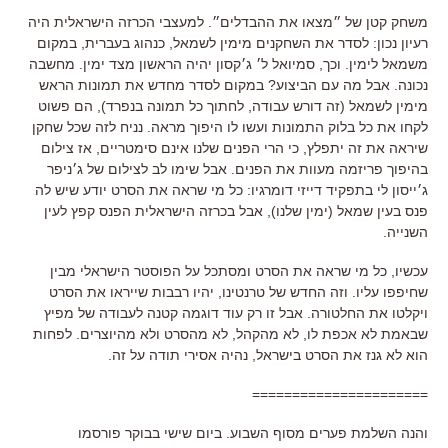
משחק קטן של ״מצאו את ההבדלים״. למעצבי הכרזה הישראלית היה
רעיון נכון: לסדר את השחקנים מימין לשמאל, כנהוג בעברית, במקום
משמאל לימין. וכך, סמיואל ל׳ ג׳קסון יהיה הראשון מצד ימין. מחשבה
נכונה. אבל מה עם הביצוע? במקום לסדר מחדש את תמונות הראש
מימין לשמאל (זה דורש עבודה, לחתוך כל תמונה בנפרד), הם פשוט
לקחו את כל בלוק התמונות ועשו לו היפוך מראה. נניח לזה שכל שחקן
שיראה את זה יתפלץ, כי הרי הפנים שלנו אינם סימטריים, אז צילום
בהיפוך פריזמה מעוות את הפנים. אבל שימו לב לצילום של ג׳ניפר
ג׳ייסון לי בתפקיד דייזי דומרגיו: כל מי שראה את הסרט יודע שיש לה
פנס בעין שמאל (ימין שלנו), אבל בכרזה הישראלית הפנס קפץ לעין
השנייה.
עכשיו, כל מי שראה את הסרט ומסתכל על הפוסטר הישראלי מבין
שחיפפו עליו. וזה החדש של טרנטינו, יהיו רבבות שייראו את הסרט
ויקלטו את החלטורה. אבל זו רק עוד דוגמה קטנה לעבודה של מפיץ
שבאמת לא אכפת לו, לא מהקהל, לא מהסרט ולא מהיוצרים. לפחות
הוא לא גנז את הסרט בישראל, נהיה אסירי תודה על זה.
======================
והנה השלמת פערים מסוף השבוע. ביום שישי בבוקר פורסמו