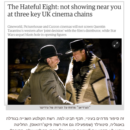
״הגרדיאן״ מדווח על הגניזה של גרדינגר
זה סיפור מדהים בעיניי, תכף תבינו למה. רשת הקולנוע השנייה בגודלה
באנגליה, סינוורלד (שמפעילה גם את רשת פיקצ׳רהאוס), החליטה