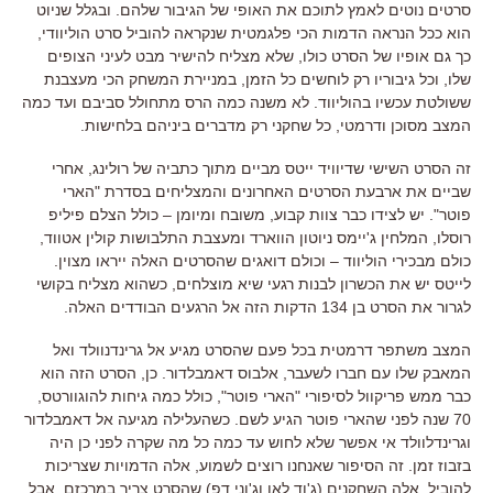
סרטים נוטים לאמץ לתוכם את האופי של הגיבור שלהם
.
ובגלל שניוט
הוא ככל הנראה הדמות הכי פלגמטית שנקראה להוביל סרט הוליוודי
,
כך גם אופיו של הסרט כולו
,
שלא מצליח להישיר מבט לעיני הצופים
שלו
,
וכל גיבוריו רק לוחשים כל הזמן
,
במניירת המשחק הכי מעצבנת
ששולטת עכשיו בהוליווד
.
לא משנה כמה הרס מתחולל סביבם ועד כמה
המצב מסוכן ודרמטי
,
כל שחקני רק מדברים ביניהם בלחישות
.
זה הסרט השישי שדיוויד ייטס מביים מתוך כתביה של רולינג
,
אחרי
שביים את ארבעת הסרטים האחרונים והמצליחים בסדרת
"
הארי
פוטר
".
יש לצידו כבר צוות קבוע
,
משובח ומיומן
–
כולל הצלם פיליפ
רוסלו
,
המלחין ג
'
יימס ניוטון הווארד ומעצבת התלבושות קולין אטווד
,
כולם מבכירי הוליווד
–
וכולם דואגים שהסרטים האלה ייראו מצוין
.
לייטס יש את הכשרון לבנות רגעי שיא מוצלחים
,
כשהוא מצליח בקושי
לגרור את הסרט בן
134
הדקות הזה אל הרגעים הבודדים האלה
.
המצב משתפר דרמטית בכל פעם שהסרט מגיע אל גרינדנוולד ואל
המאבק שלו עם חברו לשעבר
,
אלבוס דאמבלדור
.
כן
,
הסרט הזה הוא
כבר ממש פריקוול לסיפורי
"
הארי פוטר
",
כולל כמה גיחות להוגוורטס
,
70
שנה לפני שהארי פוטר הגיע לשם
.
כשהעלילה מגיעה אל דאמבלדור
וגרינדלוולד אי אפשר שלא לחוש עד כמה כל מה שקרה לפני כן היה
בזבוז זמן
.
זה הסיפור שאנחנו רוצים לשמוע
,
אלה הדמויות שצריכות
להוביל
,
אלה השחקנים
(
ג
'
וד לאו וג
'
וני דפ
)
שהסרט צריך במרכזם
.
אבל