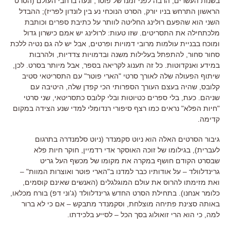
בשנות העשרים
,
הרבה לפני זמנו של פוטר
,
ונעה ברחבי העולם
(
הסרט
הראשון התרחש בניו יורק
,
הסרט הנוכחי נע בין לונדון לפריז
);
ההבדל
השני הוא שהפעם רולינג החליטה לוותר על כתיבת ספרים וכותבת
מלכתחילה את התסריטים
.
שזו טעות
:
לרולינג יש אמם כישרון גדול
ומוכח בבניית עולמות מרובי דמויות ופרטים
,
אבל יש לה גם נטיה ללכת
סחור סחור
,
להתפתל בעלילות משנה ובדמויות צדדיות
,
ולהרבות
במידע ואנקדוטות
.
כל זה תענוג לקריאה בספר
,
אבל מיותר בסרט
.
לכן
,
שיתוף הפעולה שלה לאורך סרטי
"
הארי פוטר
"
עם התסריטאי סטיב
קלובס
,
שהיה בעצם העורך הספרותי הכי קפדן שלה
,
היטיבה עם
שניהם
.
כעת
,
בלי ספרים כטיוטות ובלי קלובס כתסריטאי
,
שני סרטי
"
חיות הפלא
"
נראים כמו רצף סיפורי רנדומלי למדי שנע הצידה במקום
קדימה
.
גיבור הסרטים האלה הוא ניוט סקמנדר
(
ניוט סלמנדרה בתרגום
לעברית
),
בגילומו של זוכה האוסקר אדי רדמיין
,
חוקר חיות פלא
שבסרט הקודם חושף במקרה את מקומו של מכשף העל גריט
גרינדלוולד
–
על אודותיו כבר למדנו ב
"
הארי פוטר ואוצרות המוות
" –
ואת מזימתו להרוס את עולם המוגלגלים
(
האנשים שאינם קוסמים
,
כלומר אנחנו
).
בתחילת הסרט החדש גרינדלוולד
(
ג
'
וני דפ
)
בורח מכלאו
,
באותה סצינת פתיחה מוצלחת
,
וסקמנדר מתבקש
–
אם כי לא ברור
למה
,
כי הוא הרי זואולוג בסך הכל
–
לסייע בלכידתו
.