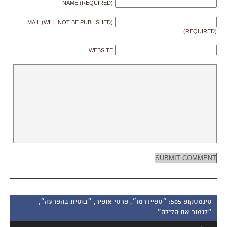
NAME (REQUIRED)
MAIL (WILL NOT BE PUBLISHED)
(REQUIRED)
WEBSITE
סינמסקופ 505: ״ספיידרמן״, פרסי אופיר, ״בוסית בהפרעה״,
״לגמור את הלילה״
נגן