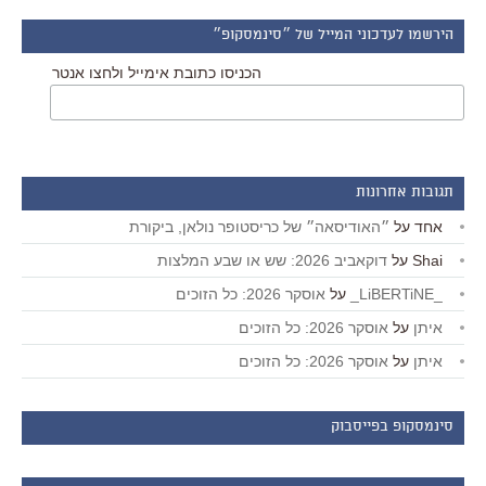
הירשמו לעדכוני המייל של ״סינמסקופ״
הכניסו כתובת אימייל ולחצו אנטר
תגובות אחרונות
אחד
על
״האודיסאה״ של כריסטופר נולאן, ביקורת
Shai
על
דוקאביב 2026: שש או שבע המלצות
_LiBERTiNE_
על
אוסקר 2026: כל הזוכים
איתן
על
אוסקר 2026: כל הזוכים
איתן
על
אוסקר 2026: כל הזוכים
סינמסקופ בפייסבוק