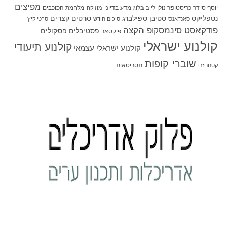
מפיצים
יוסף סידר
כריסטופר נולן
מדע בדיוני
מלחמת הכוכבים
לייב בלוג
מוזיקה
סטיבן ספילברג
סרטים קצרים
נטפליקס
סאנדאנס
סיכום חודש
סרטי קיץ
פודקאסט סינמסקופ הקצה
פסטיבלים
פסקולים
פיקסאר
קולנוע ישראלי
קולנוע תיעודי
קולנוע ישראלי עצמאי
שוברי קופות
תסריטאות
קטנוניזם