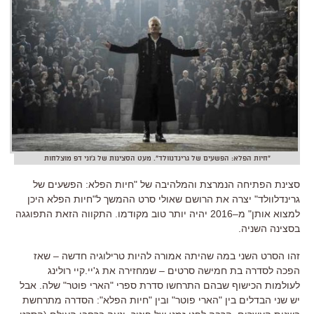
"חיות הפלא: הפשעים של גרינדנוולד". מעט הסצינות של ג'וני דפ מוצלחות
סצינת הפתיחה הנמרצת והמלהיבה של
"
חיות הפלא
:
הפשעים של
גרינדלוולד
"
יצרה את הרושם שאולי סרט ההמשך ל
"
חיות הפלא היכן
למצוא אותן
"
מ
–
2016
יהיה יותר טוב מקודמו
.
התקווה הזאת התפוגגה
בסצינה השניה
.
זהו הסרט השני במה שהיתה אמורה להיות טרילוגיה חדשה
–
שאז
הפכה לסדרה בת חמישה סרטים
–
שמחזירה את ג
'
יי
.
קיי רולינג
לעולמות הכישוף שבהם התרחשו סדרת ספרי
"
הארי פוטר
"
שלה
.
אבל
יש שני הבדלים בין
"
הארי פוטר
"
ובין
"
חיות הפלא
":
הסדרה מתרחשת