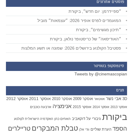
פוסטים אחרונים
״ספיידרמן: יום חדש״, ביקורת
המועמדים לפרס אופיר 2026: ״עצמאות״ מוביל
״תיכון מגשימים״, ביקורת
״האודיסאה״ של כריסטופר נולאן, ביקורת
פסטיבל הקולנוע בירושלים 2026: שמונה או תשע המלצות
סינמסקופ בטוויטר
Tweets by @cinemascopian
תגים
אבי נשר
אוסקר 2011
אוסקר 2012
אוסקר 2009
אוסקר 2010
3D
אווטאר
אנימציה
אוסקר 2015
ארבעה כוכבים
אוסקר 2013
אוסקר 2014
ביקורת
גיבורי על
דוקאביב
האחים כהן
האקדמיה הישראלית לקולנוע
טבלת המבקרים
טריילרים
הספד
הערת שוליים
וודי אלן