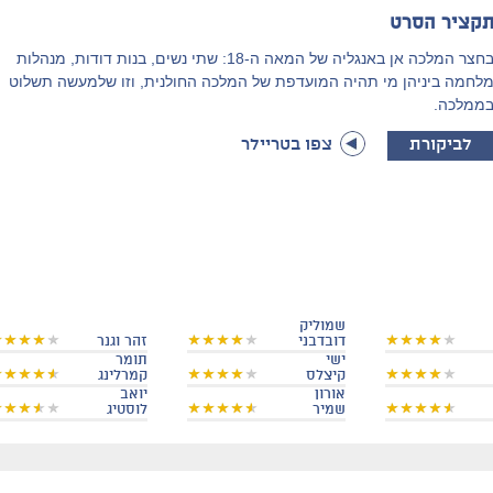
קציר הסרט
בחצר המלכה אן באנגליה של המאה ה-18: שתי נשים, בנות דודות, מנהלות
לחמה ביניהן מי תהיה המועדפת של המלכה החולנית, וזו שלמעשה תשלוט
ממלכה.
לביקורת
צפו בטריילר
שמוליק
דובדבני
זהר וגנר
ישי
תומר
קיצלס
קמרלינג
אורון
יואב
שמיר
לוסטיג