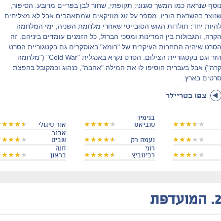
וסף שנראה כמו המשך סגנוני: תקופתי, שחור לבן בפריים מרובע. הסיפור,
נוצר בהשראת הוריו, מספר על זוג מוזיקאים שמתאהבים אבל לא מצליחים
היות יחד: תולדות הגוש הסובייטי שאחרי מלחמת השניה, ימי המלחמה
קרה, והגבולות בין המדינות ומסכי הברזל, כל הזמנים עומדים ביניהם. זה
סרט שיהיה התחרות העיקרית של "רומא" באוסקרים גם בקטגוריית הסרט
הזר וגם בקטגוריית הצילום. הסרט נקרא באנגלית "Cold War" ("מלחמה
רה") אבל בעברית הוסיפו לו את המילה "אהבה", כנהוג וכמקובל בהפצת
רטים בארץ.
צפו בטריילר
בנימין
טוביאס
אור סיגולי
אבנר
נעמה רק
שביט
רוני
חנה
רבינוביץ
בראון
2
המועדפת