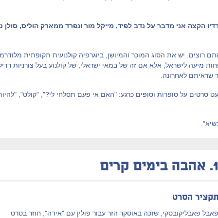
ו הקצה אני מדבר על נדב לפיד, מייקל מור ונפרד ממארק הוליס, סולן ט
תם רוצים. יש את הסוג המוכר והמיושן, ביוגרפיה קולנועית תקופתית מלוד
ת מיעה לישראל, אלא אם זה של במאי ישראלי, של קולנוע בעל צורניות רדיקל
ר שראיתם לאחרונה.
ט סרטים על סופרות וסופים כרגע: "האם אי פעם תסלחי לי?", "קולט", "להיו
שיא".
1
אהבה בימים קרים
קציר הסרט
אבל פאבליקובסקי, שזכה באוסקר הזר עבור פולין עם "אידה", חוזר בסרט