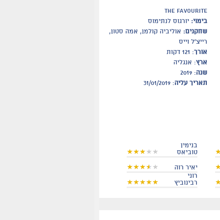
the favourite
בימוי:
יורגוס לנתימוס
שחקנים:
אוליביה קולמן, אמה סטון,
רייצ'ל וייס
אורך
: 121 דקות
ארץ
: אנגליה
שנה
: 2019
תאריך עליה
: 31/01/2019
בנימין
טוביאס
יאיר רוה
רוני
רבינוביץ