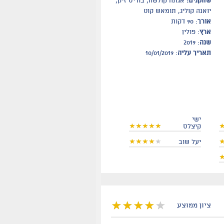
שחקנים:
אגתה קולשה, בוריס זיק,
יואנה קוליג, תומאש קוט
אורך
: 90 דקות
ארץ
: פולין
שנה
: 2019
תאריך עליה
: 10/01/2019
ישי
קיצלס
יעל שוב
ציון ממוצע