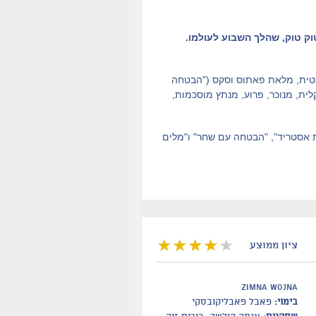
וק טוק, שהלך השבוע לעולמו.
רמטית, מלאת פאתוס וסקס ("הבטחה
ית, מנוכר, פרוע, מנתץ מוסכמות,
ת אסטריד", "הבטחה עם שחר" ו"מלים
ציון ממוצע
Zimna wojna
בימוי:
פאבל פאבליקובסקי