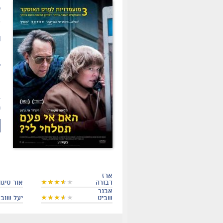
.
ת
מ
ל
ה
ה
ג
ר
ארז
דבורה
אור סיגול
אבנר
שביט
יעל שוב