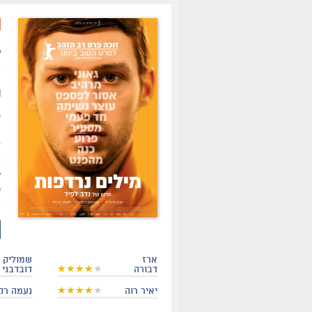
.
ת
ס
ו
ד
א
ל
כ
א
ארז
שמוליק
דבורה
דובדבני
יאיר רוה
נעמה רק