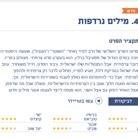
4
מילים נרדפות
קציר הסרט
רטו הארוך השלישי של נדב לפיד (אחרי "השוטר" ו"הגננת"), שעשה היסטוריה
זכה בפרס הגדול של פסטיבל ברלין, הוא בעקרון סרט צרפתי: מצולם בפריז,
ובר צרפתית. אבל המנטליות שלו ישראלית: גיבור הסרט, חייל משוחרר, עוזב
ת ישראל בטריקת דלת, מגיע לפריז, מחליט לדבר רק צרפתית ולהפוך
צרפתי. אבל כדי להתפרנס הוא נאלץ לעבוד בשגרירות הישראלית. וכך,
שהוא מוטח הלוך ושוב בין הצרפתיות והישראליות, ומגלה שכל מה שדפוק
צל האחד דפוק גם אצל השני, הוא מנסה לייצר לעצמו אוצר מילים חדש.
לביקורת
צפו בטריילר
בנימין
ישי
טוביאס
קיצלס
אבנר
שביט
יעל שוב