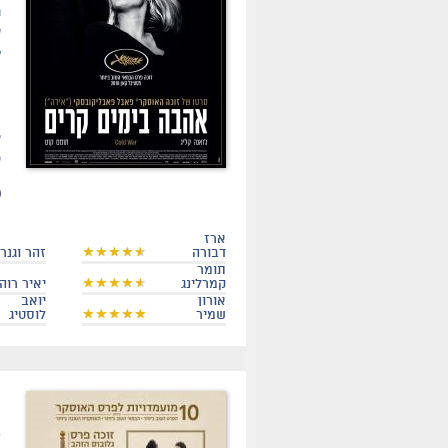
נ
ש
ל
ה
ה
ק
ס
ארז
דבורה
זהר וגנר
תומר
קמרלינג
יאיר רוה
אורון
יואב
שמיר
לוסטיג
.