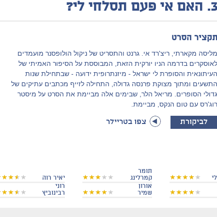
3
האם אי פעם תסלחי לי?
קציר הסרט
ליסה מקארתי, ריצ'רד אי. גרנט והתסריט של ניקול הולופסנר מועמדים
אוסקרים בדרמה הניו יורקית הזאת, המבוססת על הסיפור האמיתי של
עיתונאית והסופרת לי ישראל - מיזנתרופית ידועה - שבתחילת שנות
תשעים ומתוך מצוקת פרנסה גדולה, התחילה לזייף מכתבים עתיקים של
דולי הסופרים. מריאל הלר, שבימים אלה מביימת את הסרט על מיסטר
וג'רס עם טום הנקס, מביימת.
לביקורת
צפו בטריילר
תומר
י
קמרלינג
יאיר רוה
אורון
רוני
שמיר
רבינוביץ