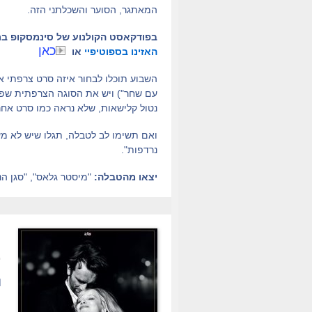
המאתגר, הסוער והשכלתני הזה.
בפודקאסט הקולנוע של סינמסקופ ברדי
כאן
האזינו בספוטיפיי
או
השבוע תוכלו לבחור איזה סרט צרפתי א
עם שחר") ויש את הסוגה הצרפתית שפחו
נטול קלישאות, שלא נראה כמו סרט אח
ואם תשימו לב לטבלה, תגלו שיש לא מע
נרדפות".
יצאו מהטבלה:
"מיסטר גלאס", "סגן הנ
.
ת
פ