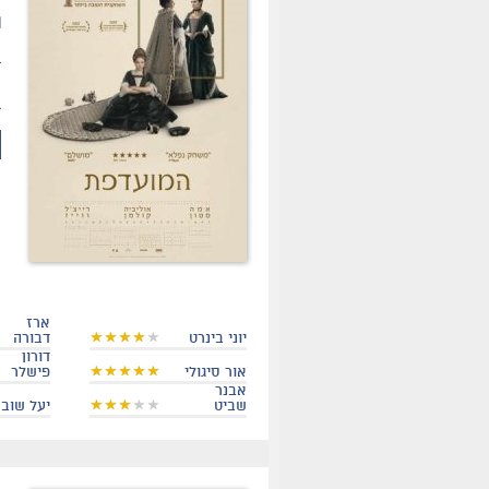
ת
מ
ב
ארז
יוני בינרט
דבורה
דורון
אור סיגולי
פישלר
אבנר
שביט
יעל שוב