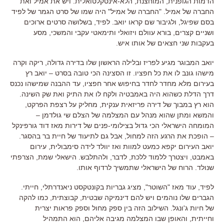
הדמות הגופנית, המוחצנת, הלא-אינטקלטואלית. ויש את אמיל ואת
החברה של אמיל. "החברה של אמיל" היה שמו של סרט הגמר של לפיד
בסם שפיגל, ולגיבור שם קראו יואב. לפיד, בשלושה סרטים ארוכים
ושניים קצרים, בורא עוולם ויזואלי ותימאטי עקבי והמשכי, מסע
בעקבות שני חצאים של אותו איש.
יואב המבוגר מגיע לפריז ובלילה הראשון שלו בדירה גדולה, ריקה וקרה
מישהו גונב לו את כל חפציו. זו הסצינה הכי טובה בסרט – יואב רץ
בעירום מלא מחדר לחדר בחיפוש אחר חפציו, עד ההבנה שמישהו נכנס
דרך הדלת כשהוא היה באמבטיה ולקח לו את התיק ואת שק השינה.
הוא רץ במבוך של דירה פריזאית ענקית, מחליק על רצפת הפרקט,
והמשא ומתן שהוא מנהל עם המצלמה של הצלם שי גולדמן –
המומחה הישראלי הכי גדול בצילומי-פנים של דירות מאז דוד גורפינקל
– הופכת את הרגע הזה למחול, אבל גם לתיעוד של חיית בר בהסגר.
יואב העירום יקפא כמעט למוות ואז יוולד לידה סימבולית, עירום
באמבט, ויצטרך ללמוד ללכת, לדבר, ולהתלבש. הישאלי שמת, הצרפתי
שנולד. הרוח של הישראלי שתמשיך לרדוף אותו.
לפיד, עוד מאז "השוטר", מציג גבריות בקונטקסט ניאנדרתלי, חייתי.
הגברים שלו נוהמים ויש להם דינמיקה שבטית, קבוצתית, כמו להקה
של חיות ג'ונגל. השילוב הזה בין ספק מחול וספק פראות יצרית
וחייתית, והאופן שבו המצלמה מגיבה אליהם, הוא התמהיל