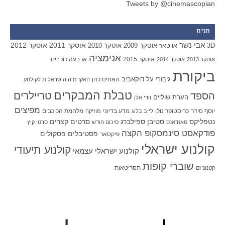
Tweets by @cinemascopian
תגים
אבי נשר
אוסקר 2011
אוסקר 2012
אוסקר 2009
אוסקר 2010
3D
אווטאר
אנימציה
אוסקר 2015
ארבעה כוכבים
אוסקר 2013
אוסקר 2014
ביקורת
גיבורי על
דוקאביב
האחים כהן
האקדמיה הישראלית לקולנוע
טבלת המבקרים
טריילרים
הספד
הערת שוליים
וודי אלן
מפיצים
יוסף סידר
כריסטופר נולן
מדע בדיוני
מלחמת הכוכבים
לייב בלוג
מוזיקה
סטיבן ספילברג
סרטים קצרים
נטפליקס
סאנדאנס
סיכום חודש
סרטי קיץ
פודקאסט סינמסקופ הקצה
פסטיבלים
פסקולים
פיקסאר
קולנוע ישראלי
קולנוע תיעודי
קולנוע ישראלי עצמאי
שוברי קופות
תסריטאות
קטנוניזם