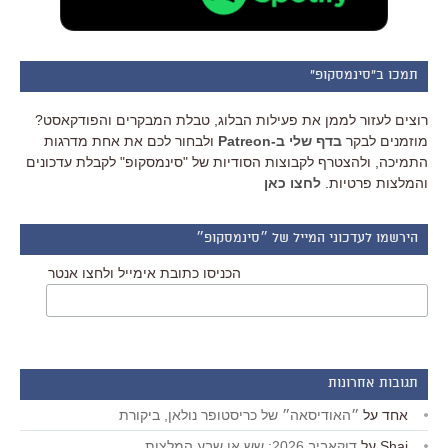
תמכו ב"סינמסקופ"
רוצים לעזור לממן את פעילות הבלוג, טבלת המבקרים והפודקאסט?
מוזמנים לבקר
בדף שלי ב-Patreon
ולבחור לכם את אחת מדרגות
התמיכה, ולהצטרף לקבוצות הסודיות של "סינמסקופ" לקבלת עדכונים
והמלצות פרטיות.
לחצו כאן
הירשמו לעדכוני המייל של ״סינמסקופ״
הכניסו כתובת אימייל ולחצו אנטר
תגובות אחרונות
אחד
על
״האודיסאה״ של כריסטופר נולאן, ביקורת
Shai
על
דוקאביב 2026: שש או שבע המלצות