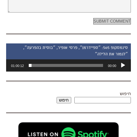
סינמסקופ 505: ״ספיידרמן״, פרסי אופיר, ״בוסית בהפרעה״,
״לגמור את הלילה״
נגן
01:00:12
00:00
אודיו
חיפוש
חיפוש