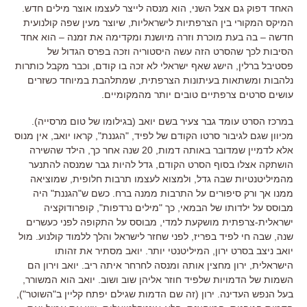
האחד דפוק גם אצל השני, הוא מנסה לייצר לעצמו אוצר מילים חדש.
המיקס המקורי בין הצרפתיות לישראליות, שיוצר מעין שפה קולנועית
חדשה – בה בעת מוכרת וזרה מיושנת ומקדימה את זמנה – הוא אחד
הסיבות לכך שהסרט הזה עשה היסטוריה וזכה בפרס הגדול של
פסטיבל ברלין, הישג שאף ישראלי לא זכה בו קודם, וכבר מקבל כותרות
נלהבות ומשתאות בעיתונות הצרפתית, שמתלהבת במיוחד כשזרים
עושים סרטים צרפתיים טובים יותר מהמקומיים.
במרכז הסרט עומד גבר צעיר בשם יואב (בגילומו של טום מרסייה).
מכיוון שגם לגיבור סרטו הקודם של לפיד, "הגננת", קראו יואב, אין מנוס
אלא לדמיין שמדובר באותה דמות, 20 שנה אחר כך, הילד שהשירה
הושתקה אצלו בסוף הסרט הקודם, גדל להיות גבר שמנסה להתנער
מהמיליטנטיות שבה גדל, ולמצוא לעצמו תרבות חלופית, שמוציאה
ממנו אך ורק סיפורים על התרבות ממנה ברח. כשם ש"הגננת" היה
מבוסס על ילדותו של הבמאי, כך "מילים נרדפות", קופרודוקציה
ישראלית-צרפתית מושקעת למדי, מבוסס על התקופה לפני כעשרים
שנה, שבה חי לפיד בפריז, לפני שחזר לישראל והלך ללמוד קולנוע. מול
יואב ניצב בסרט ירון, המיליטנטי יותר. יואב מסתיר את זהותו
הישראלית, ירון מחצין אותה ומנסה לחרחר איתה ריב. יואב וירון הם
השמות של הדמויות שלפיד חוזר אליהן שוב ושוב. יואב הוא המשורר,
בעל הנפש העדינה. ירון (זה שם הדמות שגילם יפתח קליין ב"השוטר"),