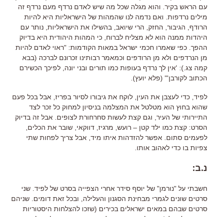
עם הראש בקיר. והוא מגלה שכל מה שיש לאדם נרדף מעם נרדף זה
מילים נרדפות. ואם נדמה לנו שהמהות של הישראליות היא להיות
הרודף, הגיבור, החזק, הרי שיואב, בהשילו את הישראליות, נותר עם
היהדות ממנה הוא לא מצליח לברוח, כי המהות היהודית היא בדיוק
ההפך. כפי שאמרו חכמי ישראל במאות הקודמות: "ראוי לאדם להיות
מן הנרדפים ולא מן הרודפים וכמאמר רבותינו זכרונם לברכה (בבא
קמה צג.): 'אין לך נרדף בעופות כמו תורים ובני יונה, לפיכך הכשירם
הכתוב לקורבן'" (פלא יועץ).
לפיד, כדי לעצבן את העין, לוקח את גיבורו לסיור בפריז, אבל בכל פעם
שהוא בחוץ הוא מטלטל את המצלמה בניסיון למחוק כל זכר לצד
התיירותי של העיר, וגם קצת לעשות סחרחורת לצופים. אבל זה בדיוק
הסרט: קצת כמו ילד קטן – רועש, מרגיז, דווקאי, שובר את הכלים,
לפעמים סתום. אפשר להזדהות איתו מיד, אבל צריך לפחות שתי
צפיות בו כדי לאהוב אותו.
נ.ב:
חשבתי על "נורמן" של יוסף סידר אחרי הצפייה בסרט של לפיד. שני
סרטים שונים לגמרי מבחינת הסגנון והעלילה, ובכל זאת דומים. שניהם
סרטים שבהם במאים ישראלים בכירים (שזכו להצלחות היסטוריות