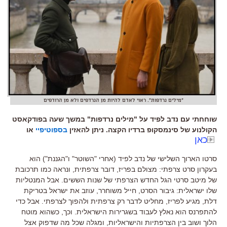
"מילים נרדפות". ראוי לאדם להיות מן הנרדפים ולא מן הרודפים
שוחחתי עם נדב לפיד על "מילים נרדפות" במשך שעה בפודקאסט
הקולנוע של סינמסקופ ברדיו הקצה. ניתן להאזין
בספוטיפיי
או
כאן
סרטו הארוך השלישי של נדב לפיד (אחרי "השוטר" ו"הגננת") הוא
בעקרון סרט צרפתי: מצולם בפריז, דובר צרפתית, ונראה כמו תרכובת
של מיטב סרטי הגל החדש הצרפתי של שנות הששים. אבל המנטליות
שלו ישראלית: גיבור הסרט, חייל משוחרר, עוזב את ישראל בטריקת
דלת, מגיע לפריז, מחליט לדבר רק צרפתית ולהפוך לצרפתי. אבל כדי
להתפרנס הוא נאלץ לעבוד בשגרירות הישראלית. וכך, כשהוא מוטח
הלוך ושוב בין הצרפתיות והישראליות, ומגלה שכל מה שדפוק אצל