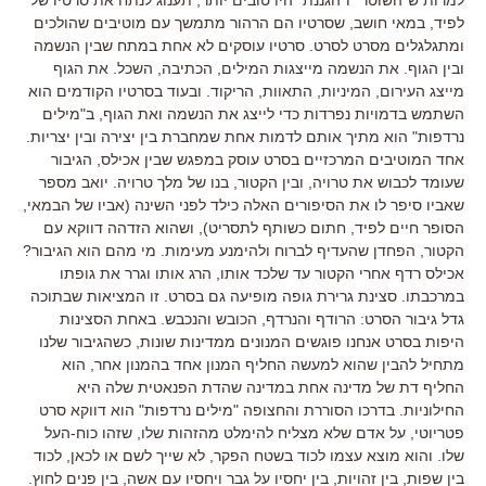
לפיד, במאי חושב, שסרטיו הם הרהור מתמשך עם מוטיבים שהולכים
ומתגלגלים מסרט לסרט. סרטיו עוסקים לא אחת במתח שבין הנשמה
ובין הגוף. את הנשמה מייצגות המילים, הכתיבה, השכל. את הגוף
מייצג העירום, המיניות, התאוות, הריקוד. ובעוד בסרטיו הקודמים הוא
השתמש בדמויות נפרדות כדי לייצג את הנשמה ואת הגוף, ב"מילים
נרדפות" הוא מתיך אותם לדמות אחת שמחברת בין יצירה ובין יצריות.
אחד המוטיבים המרכזיים בסרט עוסק במפגש שבין אכילס, הגיבור
שעומד לכבוש את טרויה, ובין הקטור, בנו של מלך טרויה. יואב מספר
שאביו סיפר לו את הסיפורים האלה כילד לפני השינה (אביו של הבמאי,
הסופר חיים לפיד, חתום כשותף לתסריט), ושהוא הזדהה דווקא עם
הקטור, הפחדן שהעדיף לברוח ולהימנע מעימות. מי מהם הוא הגיבור?
אכילס רדף אחרי הקטור עד שלכד אותו, הרג אותו וגרר את גופתו
במרכבתו. סצינת גרירת גופה מופיעה גם בסרט. זו המציאות שבתוכה
גדל גיבור הסרט: הרודף והנרדף, הכובש והנכבש. באחת הסצינות
היפות בסרט אנחנו פוגשים המנונים ממדינות שונות, כשהגיבור שלנו
מתחיל להבין שהוא למעשה החליף המנון אחד בהמנון אחר, הוא
החליף דת של מדינה אחת במדינה שהדת הפנאטית שלה היא
החילוניות. בדרכו הסוררת והחצופה "מילים נרדפות" הוא דווקא סרט
פטריוטי, על אדם שלא מצליח להימלט מהזהות שלו, שזהו כוח-העל
שלו. והוא מוצא עצמו לכוד בשטח הפקר, לא שייך לשם או לכאן, לכוד
בין שפות, בין זהויות, בין יחסיו על גבר ויחסיו עם אשה, בין פנים לחוץ.