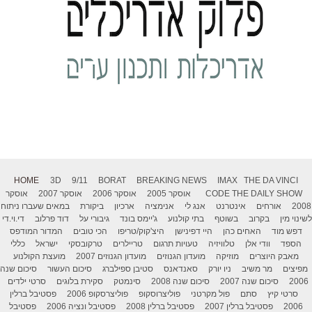
HOME
3D
9/11
BORAT
BREAKING NEWS
IMAX
THE DA VINCI
THE DAILY SHOW
CODE
אוסקר 2005
אוסקר 2006
אוסקר 2007
אוסקר
2008
אורחים
אינטרנט
אנג לי
אנימציה
ארכיון
ביקורת
במאים שעברו ניתוח
לשינוי מין
בקרוב
בשוטף
בתי קולנוע
ג'יימס בונד
גיבורי על
דוד פרלוב
די.וי.די
דפש מוד
האחים כהן
היי דפינישן
היצ'קוק/טריפו
הכי טובים
המדור המודפס
הספד
וודי אלן
טלוויזיה
טעויות תרגום
טריילרים
טרקובסקי
ישראל
כללי
מאבק היוצרים
מוזיקה
מועדון הגנוזים
מועדון הגנוזים 2007
מועצת הקולנוע
מפיצים
מר משיב
ניו יורק
סאנדאנס
סטיבן ספילברג
סיכום העשור
סיכום שנה
2006
סיכום שנה 2007
סיכום שנה 2008
סינמטק
סקירת בלוגים
סרטי ילדים
סרטי קיץ
סתם
פול מקרטני
פוליצרוסקופ
פוליצרסקופ 2006
פסטיבל ברלין
2006
פסטיבל ברלין 2007
פסטיבל ברלין 2008
פסטיבל ונציה 2006
פסטיבל