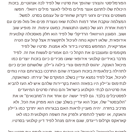
הפורמליסטי והצורני שהופך את סרטיו של לפיד לכה אנרגטיים, בזכות
היכולת שלו לתרגם אוצר מילים מילולי לאוצר מילים ויזואלי. חפשו
משפטים צורניים ורגעי דקדוק שחוזרים על עצמם בסרט. למשל:
המצלמה עוקבת אחר דמות הולכת שאז נעצרת פנים-אל-מול-פנים עם
דמות אחרת. רגע של כמעט התנגשות, כמעט עימות. זה מופיע שוב
ושוב. הסגנון הוויזואלי הרדיקלי של לפיד הוא חלק מאסכולה קולנועית
אירופאית, שלאו דווקא נוחה לעיכול ולתקשורת אצל קהל עם הטיה
אמריקאית, המחפש בסרטיו בידור ולא אמנות. סרטיו של לפיד
מקוממים ומעצבנים את הקהל כי הם אמורים לעשות את זה. לפיד
מדבר באידיום קולנועי אירופאי שאנו מכירים כיום בזכות יוצרים כמו
מיכאל האנקה, יורגוס לנתימוס ונורי בילגה ג'יילון. שלושתם זוכים כיום
לתהילה בינלאומית בזכות העובדה שהם התרככו בבגרותם ונהיו נוחים
לעיכול, אבל לפיד נמצא עדיין בשלב המוקדם של יצירתו. כשהאנקה,
לנתימוס וג'יילון היו בפאזה הזאת בקריירות שלהם איש לא העז להביא
את סרטיהם לבתי הקולנוע בישראל והם נותרו סרטים המיועדים
לפסטיבלים בלבד. גם לפיד יעשה יום אחד את ה"מחבואים" או את
"הלובסטר" שלו, אבל הוא עדיין בשלב שבו הוא מפרק את הכל, ולא
מרכיב בחזרה. יהיה מעניין לראות האם בבגרותו הוא יתרכך כמו ג'יילון
והאנקה, או ימשיך להתפרע ולפרק את השפה הקולנועית כמו לאו
קאראקס וקרלוס רייגדס, שגם איתם מנהל לפיד דיון קולנועי בסרטיו.
למרות ש"השוטר" ו"הגננת" היו טובים יותר, תענוג לנתח את סרטיו של