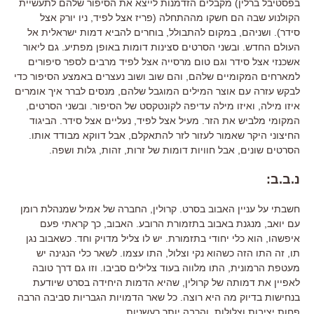
בפסטיבל ברלין) מקבלים הזדמנות לייצא את הסיפור שלהם לתעשיית
הקולנוע שבה הם חשקו מההתחלה (פריז אצל לפיד, ניו יורק אצל
סידר). ושניהם, במקום להתבולל, בוחרים להביא דמות ישראלית אל
העולם החדש. ובשני הסרטים סצינות דומות באופן מפתיע. גם ליאור
אשכנזי אצל סידר וגם טום מרסייה אצל לפיד מרבים לספר סיפורים
למארחים המקומיים שלהם, והם שוב ושוב נעצרים באמצע הסיפור כדי
לבקש עזרה עם אוצר המילים המוגבל שלהם, מנסים לברר איך אומרים
איזו מילה, ואיזו מילה עדיפה לקונטקסט של הסיפור. ובשני הסרטים,
המקומי מלביש את הזר. מעיל אצל לפיד, נעליים אצל סידר. הביגוד
החיצוני היקר שאמור לעזור לזר להתאקלם, אבל דווקא מבודד אותו.
הסרטים שונים, אבל חוויות דומות של זרות, זהות, גלות ושפה.
נ.ב.ב:
חשבתי על עניין האבוב בסרט. קרולין, החברה של אמיל שמנהלת רומן
עם יואב, מנגנת באבוב בתזמורת הרובע. האבוב, כך קראתי פעם
איפשהו, הוא כלי יחודי בתזמורת. יש לו צליל מדויק וחד. כשאבוב נגן
תו, זה התו הזה כשהוא נקי וצלול, התו עצמו. לשאר כלי הנגינה יש
מעטפת הרמונית, התו מלווה בעוד צלילים סביבו. וזו גם דרך טובה
לאפיין את דמותה של קרולין, שהיא הדמות היחידה בסרט שיודעת
בנחישות בדיוק מה היא רוצה. כל שאר הדמויות הגבריות סביבה הרבה
פחות יציבות וצלולות, והרבה יותר רעשניות.