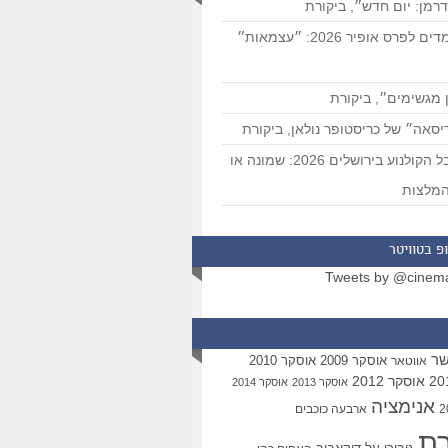
רמן: יום חדש״, ביקורת
המועמדים לפרס אופיר 2026: ״עצמאות״
 מגשימים״, ביקורת
סאה״ של כריסטופר נולאן, ביקורת
פסטיבל הקולנוע בירושלים 2026: שמונה או
מלצות
פ בטוויטר
Tweets by @cinem
שר
אוסקר 2009
אוסקר 2010
אווטאר
אוסקר 2012
אוסקר 2013
אוסקר 2014
אנימציה
ארבעה כוכבים
רת