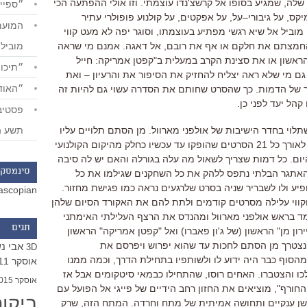
 שלה
,
שמגיע בסופו אל קרשצ
'
נדו עוצמתי
.
וזו אולי ההפתעה הכי
״ספייד
יקס
,
על גיבורי
–
על
,
על אפקטים
,
על קולנוע פופולרי עתיר
מוביל אל שיא רגשי מפתיע בעוצמתו
,
וסוגר יפה לא מעט קווי
חמצתם את חלקם או אף את רובם
,
אל דאגה
.
אמנם מי שראה
מוביל
ראשון או את סצינת הקרב במעלית ב
"
קפטן אמריקה
:
חייל
״תיכון
גם מי שלא ראה יצליח להחזיק את הסיפור את והרעיון
–
ואת
״האודי
ר של הדמות
.
כך שהסרט שחותם את הסדרה עשוי גם להיות זה
הל יעד לפני כן
.
לוי בחדר הישיבות של אולפני מארוול
.
מן הסתם תלויים עליו
תשע ה
לאורך כל
21
הסרטים שהופקו עד עכשיו כחלק מהיקום הקולנועי
יום
.
כל דמות שצריך לשאול מה עלה בגורלה והאם יש לה סיבה
סינמסקו
האתגר הבלתי נתפס ללהק את כל השחקנים שגילמו את כל
פיע ולו לשבריר שניה בסרט שלרגעים נראה כמו פגישת מחזור
.
ascopian
 וקווי עלילה מסרטים קודמים ולתת להם את האקורד הסיום שלהן
ד בראש אולפני מארוול ומהנדס את הרצף העלילתי האימתני
תגים
ירון מן
"
הראשון
(
של ג
'
ון פאברו
)
ואל
"
קפטן אמריקה
"
הראשון
נצטרך מן הסתם לחכות עד שהוא יפרוש ויפרסם את
אבי נ
3D
מהסוף כבר היה ידוע לו ולשותפיו בתחילת הדרך
,
וכמה ממנו
אוסקר 2011
ו והצטברו
.
האחים רוסו
,
שהתחילו כבמאי סיטקומים אבל אז
אוסקר 2015
החורף
",
מוציאים את החזון רחב הידיים של פייגי אל הפועל עם
ביקו
שן ענקיים ותחושה אמיתית של מתח וחרדה
.
המתח הזה
,
שרק