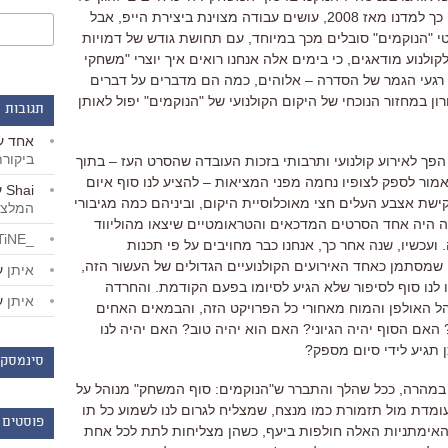
כך למדנו מאז
2008
,
עושים עבודה מצוינת ביצירת הייפ
,
אבל
י
"
הנוקמים
"
סובלים מכך במיוחד
,
עם תחושת גודש של דמויות
לקולנוע מודאגים
,
כי בימים אלה אנחנו רואים איך יוצרי
"
משחקי
 רגעי הגמר של הסדרה – אלוהים, כמה הם מדברים על דברים
 במחזור הנוכחי של היקום הקולנועי של
"
הנוקמים
"
יפול לאותן
תגובות 
אחד
ע
ביקור
הפך לאירוע קולנועי ותרבותי בזכות העובדה שהסרט העז
–
בתוך
שאמור לספק לצופיו נחמה מפני המציאות
–
להציע לנו סוף איום
Shai
ע
קישת אצבע העלים חצי מאוכלוסיית היקום
,
וביניהם כמה מגיבורי
המלצו
ה היה אחד הסרטים המדכאים והטראומטיים שיצאו מהוליווד
_LiBERTiNE_
.
ועכשיו
,
שנה אחר כך
,
אנחנו כבר מחויבים על פי תכנות
שמסתמן כאחד האירועים הקולנועיים הגדולים של העשור הזה
,
איתן
ע
לנו סוף לסיפור שלא הגיע לסיומו בפעם הקודמת
.
והחרדה
איתן
ע
ל האולפן והמוח מאחורי כל הפרויקט הזה
,
והבמאים האחים
האם הסוף יהיה הגיוני
?
האם הוא יהיה טוב
?
האם יהיה לנו
תגיע לידי סיום מספק
?
סינמסקו
 במהרה
,
ככל שהלך והתברר ש
"
הנוקמים
:
סוף המשחק
"
מנוהל על
שעומדת מול תזמורת כמו מנצח
,
שמצליח לגרום לנו לשמוע כל תו
פוסטים 
אימתניות האלה חולפות ביעף
,
כשהן מצליחות לתת לכל אחת