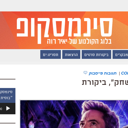
מבקרים
ביקורות סרטים
הרצאות
תסריט.ים
|
תגובות פייסבוק
חק", ביקורת
״בוסית 
נגן
00
אודיו