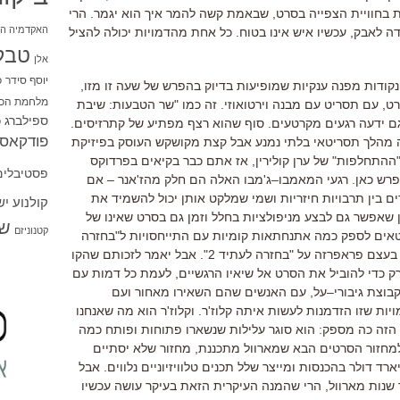
 בחוויית הצפייה בסרט
,
שבאמת קשה להמר איך הוא יגמר
.
הרי
האקדמיה הי
דה לאבק
,
עכשיו איש אינו בטוח
.
כל אחת מהדמויות יכולה להציל
טבל
אלן
יוסף סידר
כ
קודות מפנה ענקיות שמופיעות בדיוק בהפרש של שעה זו מזו
,
מלחמת הכו
רט
,
עם תסריט עם מבנה וירטואוזי
.
זה כמו
"
שר הטבעות
:
שיבת
ספילברג
ם ידעה רגעים מקרטעים
.
סוף שהוא רצף מפתיע של קתרזיסים
.
ס
פודקאסט
זה מהלך תסריטאי בלתי נמנע אבל קצת מקושקש העוסק בפיזיקת
ההתחלפות
"
של ערן קולירין
,
אז אתם כבר בקיאים בפרדוקס
פסטיבלים
פרש כאן
.
רגעי המאמבו
–
ג
'
מבו האלה הם חלק מהז
'
אנר
–
אם
ים בין תרבויות חיזריות ושמי שמלקט אותן יכול להשמיד את
קולנוע י
ן שאפשר גם לבצע מניפולציות בחלל וזמן גם בסרט שאינו של
שו
קטנוניזם
ים לספק כמה אתנחתאות קומיות עם התייחסויות ל
"
בחזרה
א בעצם פראפרזה על
"
בחזרה לעתיד
2
".
אבל יאמר לזכותם שהקו
ק כדי להוביל את הסרט אל שיאיו הרגשיים
,
לעמת כל דמות עם
וצת גיבורי
–
על
,
עם האנשים שהם השאירו מאחור ועם
ות שזו הזדמנות לעשות איתה קלוז
'
ר
.
וקלוז
'
ר הוא מה שאנחנו
 הזה כה מספק
:
הוא סוגר עלילות שנשארו פתוחות ופותח כמה
 למחזור הסרטים הבא שמארוול מתכננת
,
מחזור שלא יסתיים
רד דולר בהכנסות ומייצר שלל תכנים טלוויזיוניים נלווים
.
אבל
שנות מארוול
,
הרי שהמנה העיקרית הזאת בעיקר עושה עכשיו