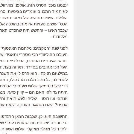
עצמנו מפני הסרט הזה
.
אולפני מארוול
,
לא תמיד התכנים עומדים בציפיות
.
סרט
ועלילות שיוצר תחושה של כאוס
.
הגענו 
הכס
"
עושים טעויות איומות בהולכה אל
שכבר ראינו –
והחשש היה שהסרט האחרון
מלכודות
.
לפני שנה
"
הנוקמים
:
מלחמת האינסוף
"
העולם ההוליוודי הכי מסחרי ותאגידי 
ונורא
:
הגיבורים הפסידו
,
הנבל ניצח ובנ
העל הכי אהובים בסדרה
.
תעוזה בצד
,
ז
במילניום הנוכחי. הוא הרס לי את השנה
להתייצב
,
כל כוכב הלכת הזה כולו
,
במה 
כדי לשבת במשך שלוש שעות כי הבטיחו 
היתה גדולה
:
האם הם
–
קווין פייגי
,
מנה
אנתוני וג
'
ו רוסו
–
יצליחו לעשות את זה
?
אכפת
?
האם הסאגה הארוכה הזאת אכן 
התשובה היא
:
כן
.
שכבות המגן התנדפו
ידי חבורה יצירתית ווירטואוזית למדי 
ולחדד כל מהלך מוזיקלי
.
שלוש השעות ה