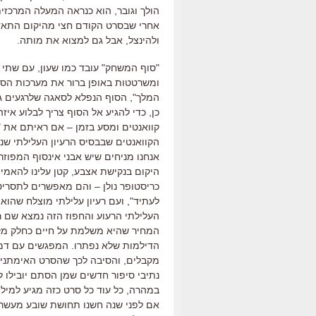
הולך וגובר
,
הוא כנראה המעלה המרכזית
אחרי שבסרט הקודם חצי מהיקום התא
ולהינצל
,
אבל גם למצוא את מותה
.
"
סוף המשחק
"
עובד כמו שעון
,
עם שתי נ
ומשרטטות באופן ברור את מערכות הס
המלך
",
הסוף הנפלא לסאגה שלרגעים ג
כן
,
כדי להגיע אל הסוף צריך לבלוע אי
קוואנטים ומסע בזמן
–
אם ראיתם את
"
הקוואנטים שבבסיס הרעיון העלילתי שנ
אנחנו מניחים שיש אבני אינסוף המפוזר
היקום בנקישת אצבע
,
קטן עלינו להאמי
כריסטופר נולן
–
והם מאפשרים לתסריטא
לעתיד
",
ועם רעיון עלילתי מוצלח שהו
העלילתי הרעוע והחפוז הזה נמצא שם ר
המחיר שהיא משלמת על חיים כחלק מקב
הדילמות שלא נפתרו
.
המפגשים עם דמוי
מקבלים
,
והסיבה לכך שהסרט האימתני
נתיבי סיפור חדשים שמן הסתם יובילו
במהרה
,
כל עוד כל סרט כזה מגיע למיליא
אם לפני שנה חשנו תחושת שובע מעשר 