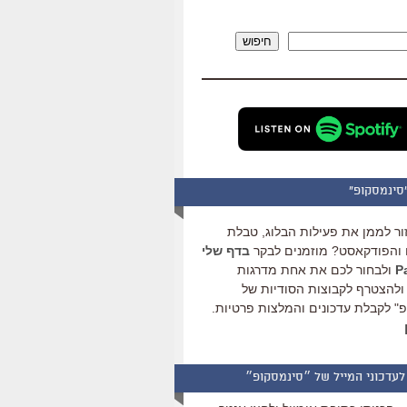
להגביר
או
חיפוש
להנמיך
עוצמת
שמע.
סינמסקופ"
ור לממן את פעילות הבלוג, טבלת
והפודקאסט? מוזמנים לבקר
בדף שלי
ולבחור לכם את אחת מדרגות
ולהצטרף לקבוצות הסודיות של
" לקבלת עדכונים והמלצות פרטיות.
לעדכוני המייל של ״סינמסקופ״