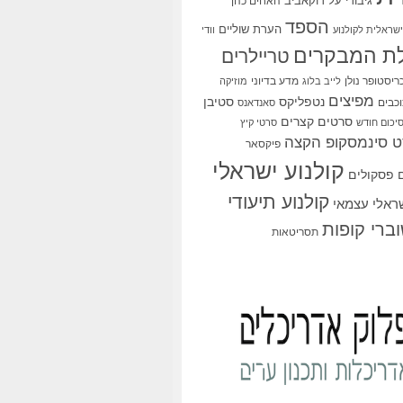
גיבורי על
דוקאביב
האחים כהן
הספד
הערת שוליים
שראלית לקולנוע
וודי
ת המבקרים
טריילרים
ריסטופר נולן
מדע בדיוני
לייב בלוג
מוזיקה
מפיצים
סטיבן
נטפליקס
כבים
סאנדאנס
סרטים קצרים
יכום חודש
סרטי קיץ
 סינמסקופ הקצה
פיקסאר
קולנוע ישראלי
פסקולים
קולנוע תיעודי
שראלי עצמאי
ברי קופות
תסריטאות