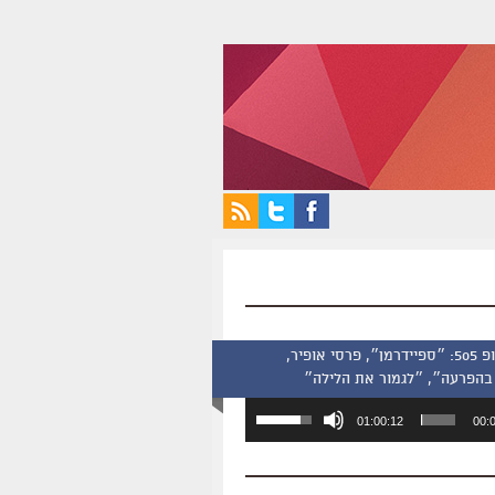
סינמסקופ 505: ״ספיידרמן״, פרסי אופיר,
בהפרעה״, ״לגמור את הלילה״
השתמש
01:00:12
00:
במקש
למעלה/למטה
כדי