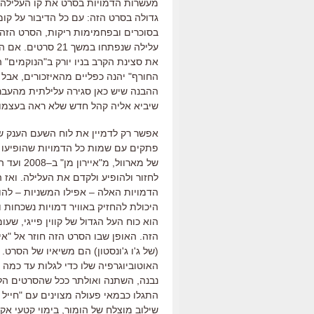
מעשרות הדמויות בסרט את קו העלילה
גדולה בסרט הזה
:
עם כל הדיבור על קומ
בסוכרים ובפחמימות ריקות
,
הסרט הזה 
עלילה שנפתחו במשך
21
סרטים
.
אם ה
את סצינת הקרב בניו יורק ב
"
הנוקמים
"
ה
החורף
"
יהנה כפליים מהאיזכורים
,
אבל 
ההבנה שיש כאן סגירה עלילתית מהעב
שיביא אליה קהל חדש שלא ראה בעצמו ק
אפשר רק לדמיין את לוח השעם הענק שת
פתקים עם שמות כל הדמויות שהופיעו 
של מארוול
,
מ
"
איירון מן
"
ב
–
2008
ועד ה
לחזור ולהופיע ולקדם את העלילה
.
ואז 
הדמויות האלה
–
אפילו המשניות
–
להו
היכולת להחזיק באוויר דמויות נשכחות
הוא כוח העל הגדול של קווין פייגי
,
שעומ
הזה
.
האופן שבו הסרט הזה חוזר אל
"
אי
(
של ג
'
ו ג
'
ונסטון
)
הם משיאיו של הסרט
.
האוטוביוגרפיה שלו כדי לגלות עד כמה 
נבנה
,
השתנה ואולתר ככל שהסרטים הלכ
התגלו כבמאי פעולה מצוינים עם
"
חייל 
שילוב מוצלח של הומור
,
בימוי קטעי אק