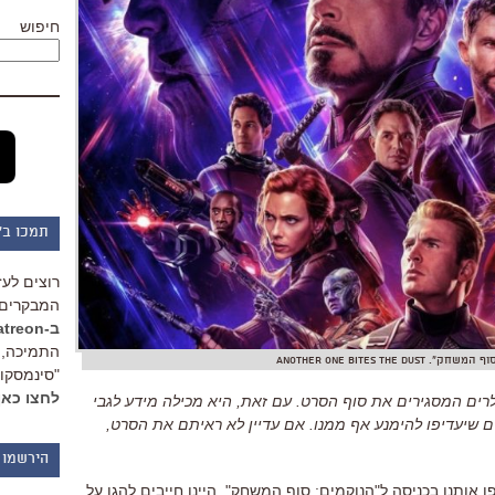
חיפוש
תמכו ב"
רוצים לעז
המבקרים 
ב-Patreon
התמיכה, 
Another one bites the dust
"סינמסקופ
לחצו כאן
ילרים המסגירים את סוף הסרט
.
עם זאת
,
היא מכילה מידע לגבי
ם שיעדיפו להימנע אף ממנו
.
אם עדיין לא ראיתם את הסרט
,
הירשמו 
ו אותנו בכניסה ל
"
הנוקמים
:
סוף המשחק
".
היינו חייבים להגן על