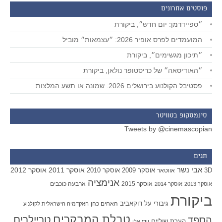
פוסטים אחרונים
״ספיידרמן: יום חדש״, ביקורת
המועמדים לפרס אופיר 2026: ״עצמאות״ מוביל
״תיכון מגשימים״, ביקורת
״האודיסאה״ של כריסטופר נולאן, ביקורת
פסטיבל הקולנוע בירושלים 2026: שמונה או תשע המלצות
סינמסקופ בטוויטר
Tweets by @cinemascopian
תגים
אבי נשר
אוסקר 2011
אוסקר 2012
אוסקר 2009
אוסקר 2010
3D
אווטאר
אנימציה
אוסקר 2015
ארבעה כוכבים
אוסקר 2013
אוסקר 2014
ביקורת
גיבורי על
דוקאביב
האחים כהן
האקדמיה הישראלית לקולנוע
טבלת המבקרים
טריילרים
הספד
הערת שוליים
וודי אלן