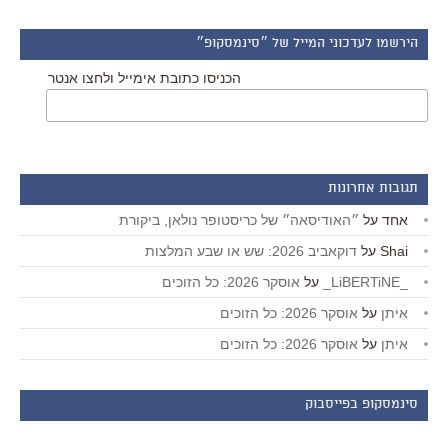
הירשמו לעדכוני המייל של ״סינמסקופ״
הכניסו כתובת אימייל ולחצו אנטר
תגובות אחרונות
אחד
על
״האודיסאה״ של כריסטופר נולאן, ביקורת
Shai
על
דוקאביב 2026: שש או שבע המלצות
_LiBERTiNE_
על
אוסקר 2026: כל הזוכים
איתן
על
אוסקר 2026: כל הזוכים
איתן
על
אוסקר 2026: כל הזוכים
סינמסקופ בפייסבוק