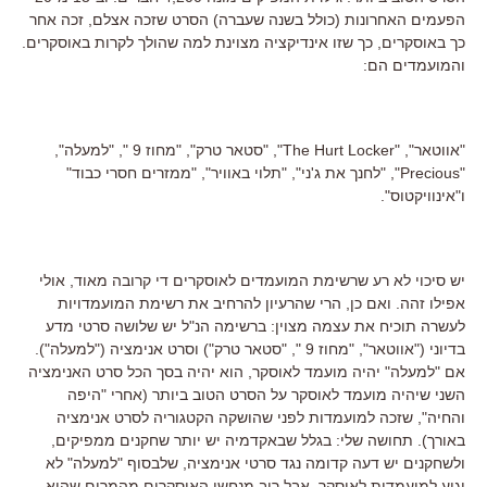
הפעמים האחרונות (כולל בשנה שעברה) הסרט שזכה אצלם, זכה אחר
כך באוסקרים, כך שזו אינדיקציה מצוינת למה שהולך לקרות באוסקרים.
והמועמדים הם:
"אווטאר", "The Hurt Locker", "סטאר טרק", "מחוז 9 ", "למעלה",
"Precious", "לחנך את ג'ני", "תלוי באוויר", "ממזרים חסרי כבוד"
ו"אינוויקטוס".
יש סיכוי לא רע שרשימת המועמדים לאוסקרים די קרובה מאוד, אולי
אפילו זהה. ואם כן, הרי שהרעיון להרחיב את רשימת המועמדויות
לעשרה תוכיח את עצמה מצוין: ברשימה הנ"ל יש שלושה סרטי מדע
בדיוני ("אווטאר", "מחוז 9 ", "סטאר טרק") וסרט אנימציה ("למעלה").
אם "למעלה" יהיה מועמד לאוסקר, הוא יהיה בסך הכל סרט האנימציה
השני שיהיה מועמד לאוסקר על הסרט הטוב ביותר (אחרי "היפה
והחיה", שזכה למועמדות לפני שהושקה הקטגוריה לסרט אנימציה
באורך). תחושה שלי: בגלל שבאקדמיה יש יותר שחקנים ממפיקים,
ולשחקנים יש דעה קדומה נגד סרטי אנימציה, שלבסוף "למעלה" לא
יגיע למועמדות לאוסקר. אבל רוב מנחשי האוסקרים מהמרים שהוא