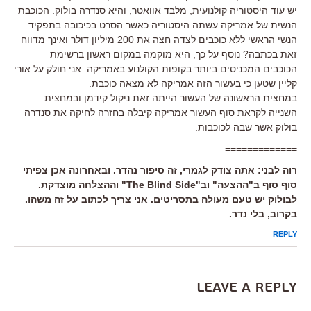
יש עוד היסטוריה קולנועית, מלבד אוואטר, והיא סנדרה בולוק. הכוכבת
הנשית של אמריקה עשתה היסטוריה כאשר הסרט בכיכובה בתפקיד
הנשי הראשי ללא כוכבים לצדה חצה את 200 מיליון דולר ואינך מדווח
זאת בכתבה? נוסף על כך, היא מוקמה במקום ראשון ברשימת
הכוכבים המכניסים ביותר בקופות הקולנוע באמריקה. אני חולק על אורי
קליין שטען כי בעשור הזה אמריקה לא מצאה כוכבת.
במחצית הראשונה של העשור הייתה זאת ניקול קידמן ובמחצית
השנייה לקראת סוף העשור אמריקה קיבלה בחזרה לחיקה את סנדרה
בולוק אשר שבה לכוכבות.
=============
רוה לבני: אתה צודק לגמרי, זה סיפור נהדר. ובאחרונה אכן צפיתי
סוף סוף ב"ההצעה" וב"The Blind Side" וההצלחה מוצדקת.
לבולוק יש טעם מעולה בתסריטים. אני צריך לכתוב על זה משהו.
בקרוב, בלי נדר.
REPLY
Leave a Reply