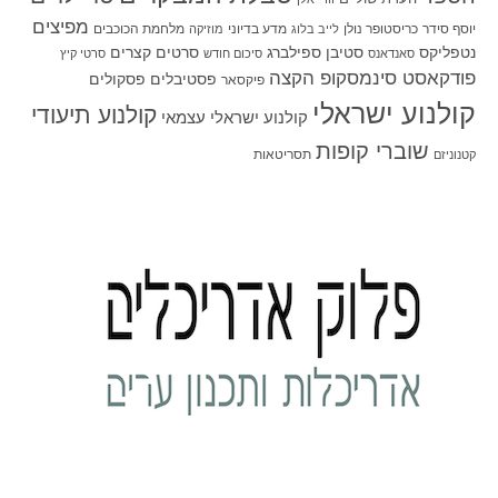
מפיצים
יוסף סידר
כריסטופר נולן
מדע בדיוני
מלחמת הכוכבים
לייב בלוג
מוזיקה
סטיבן ספילברג
סרטים קצרים
נטפליקס
סאנדאנס
סיכום חודש
סרטי קיץ
פודקאסט סינמסקופ הקצה
פסטיבלים
פסקולים
פיקסאר
קולנוע ישראלי
קולנוע תיעודי
קולנוע ישראלי עצמאי
שוברי קופות
תסריטאות
קטנוניזם