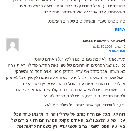
סטודנטים…), אבל הסרט קצת כבד, והחצי שעה הראשונה מעט
משעממת, אבל אחרי זה הוא משתפר ויותר זורם.
סה"כ סרט מעניין ומשחק טוב של רוב הקאסט.
REPLY
james newton howard
3 דצמבר 2006 at 11:25
PERMALINK
יאיר, אתה לא קצת מגזים עם הלינץ' על האחים סקוט?
נכון, אז שני הסרטים האחרונים של טוני (את החדש עוד לא ראיתי) היו
לא משהו, אבל סה"כ אני עדיין מחזיק ממנו. אויב המדינה ומשחקי
ריגול שלו היו מעולים. וגם לרידלי, כשהוא לא מנסה לקפוץ מעל לפופיק
או לביים דרמות קומיות עם ראסל קרואו, יש עדיין כשרון עצום.
הם פשוט צריכים למצוא את הסביבה הקולנועית המתאימה להם
ולקחת תסריטים טובים, כי יש להם הרבה להציע.
PS, על שירלי ווקר אתה כותב ועל פולדוריס לא?
רוה לג'יימס: אם היית כותב על שירלי ווקר, הייתי נמנע. זה הכל
עניין של טיימינג. ולגבי האחים סקוט: הם שניהם היו גיבורים שלי
באייטיז והפכן לשני יוצרים שאני עדיין רץ בשמחה לראות את