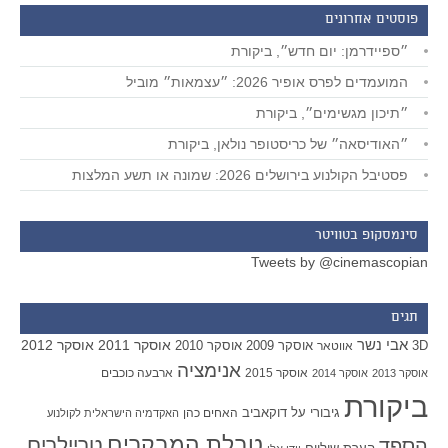
פוסטים אחרונים
״ספיידרמן: יום חדש״, ביקורת
המועמדים לפרס אופיר 2026: ״עצמאות״ מוביל
״תיכון מגשימים״, ביקורת
״האודיסאה״ של כריסטופר נולאן, ביקורת
פסטיבל הקולנוע בירושלים 2026: שמונה או תשע המלצות
סינמסקופ בטוויטר
Tweets by @cinemascopian
תגים
אבי נשר
אוסקר 2011
אוסקר 2012
אוסקר 2009
אוסקר 2010
3D
אווטאר
אנימציה
אוסקר 2015
ארבעה כוכבים
אוסקר 2013
אוסקר 2014
ביקורת
גיבורי על
דוקאביב
האחים כהן
האקדמיה הישראלית לקולנוע
טבלת המבקרים
טריילרים
הספד