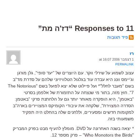
11 Responses to “דז'ה מת”
פיד תגובות
רז
1 דצמבר 2006 at 16:07
PERMALINK
עצוב לשמוע על שירלי ווקר. עם היוצרים של "יעד סופי", גלן מורגן
וג'יימס וונג היא עבדה עוד בגלגול הטלוויזיוני שלהם על סדרת מד"ב
בשם "מעבר לחלל"* ועל פיילוט שלא יצא לפועל בשם "The Notorious
7". חוץ מזה, בתור מי שנצחה על התזמורת של אלפמן בסרטי
"באטמן", היא הופקדה מאוחר יותר גם על הלחתנת פרקי "באטמן:
הסדרה המצוירת", שלקחה את עיבודי הקומיקס המצויירים בארה"ב
למקומות חדשים ומסעירים, וללחנים שלה בהחלט היה תפקיד
משמעותי בזה.
* יצאה בשנה האחרונה על DVD. מומלץ להעיף מבט בפרק המבריק
"Who Monotors the Birds" – פרק מספר 12.