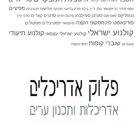
הערת שוליים
וודי אלן
מפיצים
יוסף סידר
כריסטופר נולן
מדע בדיוני
מלחמת הכוכבים
לייב בלוג
מוזיקה
סטיבן ספילברג
סרטים קצרים
נטפליקס
סאנדאנס
סיכום חודש
סרטי קיץ
פודקאסט סינמסקופ הקצה
פסטיבלים
פסקולים
פיקסאר
קולנוע ישראלי
קולנוע תיעודי
קולנוע ישראלי עצמאי
שוברי קופות
תסריטאות
קטנוניזם