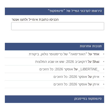
הירשמו לעדכוני המייל של ״סינמסקופ״
הכניסו כתובת אימייל ולחצו אנטר
תגובות אחרונות
אחד
על
״האודיסאה״ של כריסטופר נולאן, ביקורת
Shai
על
דוקאביב 2026: שש או שבע המלצות
_LiBERTiNE_
על
אוסקר 2026: כל הזוכים
איתן
על
אוסקר 2026: כל הזוכים
איתן
על
אוסקר 2026: כל הזוכים
סינמסקופ בפייסבוק