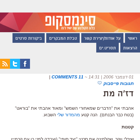
ראשי
על אודות/יצירת קשר
טבלת המבקרים
ביקורות סרטים
הרצאות
תסריט.ים
01 דצמבר 2006 | 14:31
~
11 COMMENTS
|
תגובות פייסבוק
דז'ה מת
אהבתי את "הדברים שמאחורי השמש" ומאוד אהבתי את "בוראט"
(בטח כבר הבנתם). הנה קטע
מהמדור שלי
השבוע.
קטנות
שירלי ווקר, שהלחינה את סרטי "יעד סופי" (ועבדה לפני כן עם קרמיין