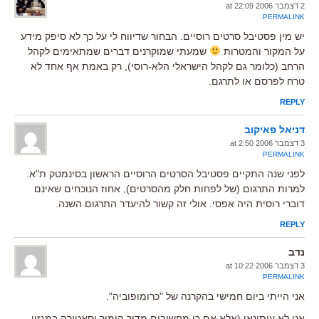
2 דצמבר 2006 at 22:09
PERMALINK
יש מין פסטיבל סרטים רוסיים. הבחור שדיווח לי על כך לא סיפק מידע
על המקור והמטרות
שמעתי שמוקרנים דברים שמתאימים לקהל
הרחב (כלומר גם לקהל הישראלי הלא-רוסי), רק באמת אף אחד לא
טרח לפרסם או לתרגם.
REPLY
דניאל פאיקוב
3 דצמבר 2006 at 2:50
PERMALINK
לפני שנה התקיים פסטיבל הסרטים הרוסיים הראשון בסינמטק ת"א.
למרות התרגום (של לפחות חלק מהסרטים), אחוז הנוכחים שאינם
דוברי רוסית היה אפסי. אולי זה קשור להיעדר התרגום השנה.
REPLY
נדב
3 דצמבר 2006 at 10:22
PERMALINK
אני הייתי ביום חמישי בהקרנה של "כרומופוביה".
אני לא עיתונאי (אלא אם כן מחשיבים מדור הומור וסאטירה במגזין