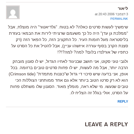
ליאור
3 דצמבר 2006 at 20:43
PERMALINK
שימשיך לעשות סרטים כאלה? לא בטוח. "גלדיאטור" היה מוצלח, אבל
"ממלכת גן עדן" היה כל כך משעמם שרציתי לירות את הבמאי בעזרת
בליסטראה מעל חומות העיר. כל התקציב הזה, כל הפאר הזה (רק
סצנת הקרב בסוף עוררה איזשהו עניין), אבל להטיל את כל הסרט על
כתפיו של אורלנדו בלום? למה? למה?!?!
ולגבי טוני סקוט, אני חושב שבניגוד לאחיו הגדול, יש לו סגנון מובהק
הרבה יותר, אבל מה לעשות, יש לו פחות סרטים טובים ברזומה. בכל
אופן, אני בדעה שיש סיכוי די גדול ש"כוננות מתמדת" (Crimson tide)
הוא לא רק סרטו הטוב ביותר אלא גם אחד ממותחני הצוללות הכי
טובים שנעשו. מי שלא ראה, מומלץ מאוד. הסגנון שלו משתלט פחות
על הסרט, אולי בגלל זה הצליח לו.
REPLY
Leave a Reply