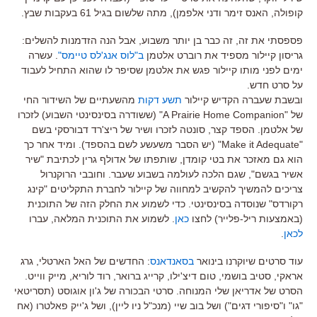
קופולה, האנס זימר ודני אלפמן), מתה שלשום בגיל 61 בעקבות שבץ.
פספסתי את זה, זה כבר בן יותר משבוע, אבל הנה הזדמנות להשלים:
גריסון קיילור מספיד את רוברט אלטמן
ב"לוס אנג'לס טיימס"
. עשרה
ימים לפני מותו קיילור פגש את אלטמן שסיפר לו שהוא התחיל לעבוד
על סרט חדש.
ובשבת שעברה הקדיש קיילור
תשע דקות
מהשעתיים של השידור החי
של "A Prairie Home Companion" (ששודרה בסינסינטי השבוע) לזכרו
של אלטמן. הספד קצר, סונטה לזכרו ושיר של ריצ'רד דבורסקי בשם
"Make it Adequate" (יש הסבר משעשע לשם בהספד). ומיד אחר כך
הוא גם מאזכר את בטי קומדן, שותפתו של אדולף גרין לכתיבת "שיר
אשיר בגשם", שגם הלכה לעולמה בשבוע שעבר. וחובבי הרוקנרול
צריכים להמשיך להקשיב למחווה של קיילור לחברת התקליטים "קינג
רקורדס" שנוסדה בסינסינטי. כדי לשמוע את החלק הזה של התוכנית
(באמצעות ריל-פלייר) לחצו
כאן
. לשמוע את התוכנית המלאה, עברו
לכאן
.
עוד סרטים שיוקרנו בינואר
בסאנדאנס
: החדשים של האל הארטלי, גרג
אראקי, סטיב בושמי, טום דיצ'ילו, קרייג ברואר, רוד לוריא, מייק ווייט.
הסרט של אדריאן שלי המנוחה. סרטי הבכורה של ג'ון אוגוסט (תסריטאי
"גו" ו"סיפורי דגים") ושל בוב שיי (מנכ"ל ניו ליין), ושל ג'ייק פאלטרו (אח