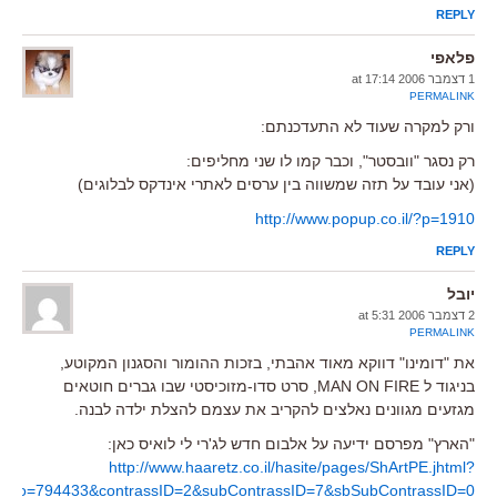
REPLY
פלאפי
1 דצמבר 2006 at 17:14
PERMALINK
ורק למקרה שעוד לא התעדכנתם:
רק נסגר "וובסטר", וכבר קמו לו שני מחליפים:
(אני עובד על תזה שמשווה בין ערסים לאתרי אינדקס לבלוגים)
http://www.popup.co.il/?p=1910
REPLY
יובל
2 דצמבר 2006 at 5:31
PERMALINK
את "דומינו" דווקא מאוד אהבתי, בזכות ההומור והסגנון המקוטע,
בניגוד ל MAN ON FIRE, סרט סדו-מזוכיסטי שבו גברים חוטאים
מגזעים מגוונים נאלצים להקריב את עצמם להצלת ילדה לבנה.
"הארץ" מפרסם ידיעה על אלבום חדש לג'רי לי לואיס כאן:
http://www.haaretz.co.il/hasite/pages/ShArtPE.jhtml?
emNo=794433&contrassID=2&subContrassID=7&sbSubContrassID=0