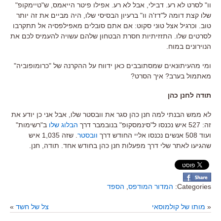
וו" לסרט לא רע. דבילי, אבל לא רע. אפילו פיטר הייאמס, ש"טיימקופ"
שלו קצת דומה ל"דז'ה וו" ברעיון הבסיסי שלו, היה מביים את זה יותר
טוב. וכרגיל אצל טוני סקוט: אם אתם סובלים מאפילפסיה אל תתקרבו
לסרטים שלו. התזזיתיות חסרת הבטחון שלהם עשויה להעמיס לכם את
הנוירונים במוח.
ומי מהעיתונאים שמסתובבים כאן ידווח על ההקרנה של "כרומופוביה"
מאתמול בערב? איך הסרט?
תודה לחנן כהן
לא ממש הבנתי למה חנן כהן סגר את וובסטר שלו, אבל אני כן יודע את
זה: 527 איש נכנסו ל"סינמסקופ" בנובמבר דרך
הבלוג שלו
ב"רשימות"
ועוד 508 אנשים נכנסו אליי החודש דרך
וובסטר
. שזה 1,035 איש
שהגיעו לאתר שלי דרך מפעלות חנן כהן בחודש אחד. תודה, חנן.
Categories:
המדור המודפס
,
הספד
«
מותו של קולמוסאי
צל של חשד
»