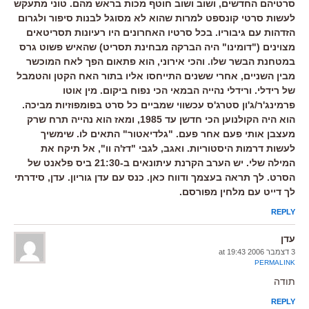
סרטיהם החדשים, ושוב ושוב חוטף מכות בראש מהם. טוני מתעקש
לעשות סרטי קונספט למרות שהוא לא מסוגל לבנות סיפור ולגרום
הזדהות עם גיבוריו. בכל סרטיו האחרונים היו רעיונות תסריטאים
מצוינים ("דומינו" היה הברקה מבחינת תסריט) שהאיש פשוט גרס
במטחנת הבשר שלו. והכי אירוני, הוא פתאום הפך לאח המוכשר
מבין השניים, אחרי ששנים התייחסו אליו בתור האח הקטן והטמבל
של רידלי. ורידלי נהייה הבמאי הכי נפוח ביקום. מין אוטו
פרמינג'ר/ג'ון סטרג'ס עכשווי שמביים כל סרט בפומפוזיות מביכה.
הוא היה הקולנוען הכי חדשן עד 1985, ומאז הוא נהייה תרח שרק
מעצבן אותי פעם אחר פעם. "גלדיאטור" התאים לו. שימשיך
לעשות דרמות היסטוריות. ואגב, לגבי "דז'ה וו", אל תיקח את
המילה שלי. יש הערב הקרנת עיתונאים ב-21:30 ביס פלאנט של
הסרט. לך תראה בעצמך ודווח כאן. כנס עם עדן גוריון. עדן, סידרתי
לך דייט עם מלחין מפורסם.
REPLY
עדן
3 דצמבר 2006 at 19:43
PERMALINK
תודה
REPLY