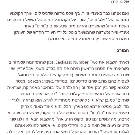
של גווינת).
ואם אנחנו כבר באינדי-ווייר: ג'ף וולס מדווח שדניס לים, עורך הקולנוע
המפוטר של "וילג' ווייס", עובד על הקמתו לתחייה של משאל המבקרים
השנתי הגדול שהוא יזם והרים מזה שבע שנים ב"ווייס" באתר
אינדי-ווייר (כשדווח שהמשאל בוטל על ידי העורך החדש של העיתון
הימרתי שמישהו יקים אותו לתחייה באינטרנט).
חמורבי
ראיתי השבוע את Jackass: Number Two. נכון שהתדהמה שאחזה בי
כשראיתי את הסרט הראשון היתה פחותה בסרט השני, אבל עדיין יש
שם כמה קטעים קורעים מצחוק (וכמה קטעים שלא הייתי מסוגל
לצפות בהם מרוב שהם סדיסטים). במדורי בשבוע הבא אני מנסה
למצוא קשר בין "ג'ק-אס" ובין ההצלחה של "בוראט" באמריקה, שנראית
כמו נגזרת של מפעלות ספייק ג'ונז ושות'. "ג'ק-אס עושים מספר
שתיים" כמובן שלא יגיע להקרנות מסחריות לארץ. הוא כנראה וולגרי
מדי לג.ג, מפיצי פרמאונט בארץ. חבל, הוא מאוד מאוד מצחיק.
ראיתי גם את "דז'ה וו", הסרט החדש של טוני סקוט, שיגיע בשבוע הבא
ארצה. מה עושים עם טוני סקוט הזה, אה? מהשבוע הבא יהיו לנו שני
סרטים רעים של האחים טוני ורידלי סקוט. אי אפשר להוציא אותם
לגלות או משהו? העצוב הוא שכל במאי אחר היה יכול להפוך את "דז'ה