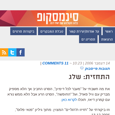
ראשי
על אודות/יצירת קשר
טבלת המבקרים
ביקורות סרטים
הרצאות
תסריט.ים
14 דצמבר 2006 | 10:23
~
11 COMMENTS
|
תגובות פייסבוק
התחזית: שלג
את מה חשבתי על "מעבר לכל דימיון", הסרט החביב אך הלא מספיק
מבריק עם וויל פארל, ועל "החופשה", הסרט הרע אבל הלא ממש נורא
עם קמרון דיאז, תוכלו
לקרוא כאן
.
וזו ביקורתי על "תזיזו ת'רגליים" המצוין. מתוך גיליון "פנאי פלוס",
13.12.2006