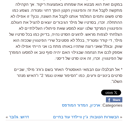
במקום זאת הוא מבטא את שמחתו באמצעות ריקוד. אך הקהילה
מתקשה לקבל את זה והפינגווין הקטן הופך דחוי ומנודה. נשמע כמו
סרט פשוט ותמים המלמד אותנו לקבל את השונה, נכון? זו אפילו לא
ההתחלה. זכרו, בסרטיו של מילר הגיבורים יוצאים להציל את העולם.
והפינגווין המרקד שלנו יוצא למסע שאת פיתוליו העלילתיים לא
הצלחתי לצפות מראש. לרגעים הסרט נהיה, בדיוק כמו בכל סרטיו של
מילר, די קודר ומטריד, בכלל לא פסטיבל שירי הפינגווין שככזה הוא
שווק. ובגלל שאני רוצה שתהיו באותו מתח בו אני הייתי אפילו לא
אספק לכם את הנחמה שבגילוי האם יהיה סוף טוב או למסעו המפרך
של הפינגווין. זכרו, זה אינו סרט של דיסני.
* אל תבלבלו עם הבמאי האוסטרלי האחר בשם ג'ורג' מילר, שביים
סרטים בינוניים ורעים, כמו "הסיפור שאינו נגמר 2" ו"האיש מנהר
השלג".
Categories:
ארכיון
,
המדור המודפס
«
הבשורות הטובות: ג'ין וויילדר עוד בחיים
דרוש: גלובר
»