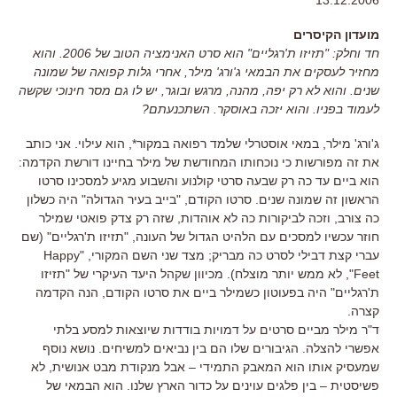
מועדון הקיסרים
חד וחלק: "תזיזו ת'רגליים" הוא סרט האנימציה הטוב של 2006. והוא
מחזיר לעסקים את הבמאי ג'ורג' מילר, אחרי גלות קפואה של שמונה
שנים. והוא לא רק יפה, מהנה, מרגש ובוגר, יש לו גם מסר חינוכי שקשה
לעמוד בפניו. והוא יזכה באוסקר. השתכנעתם?
ג'ורג' מילר, במאי אוסטרלי שלמד רפואה במקור*, הוא עילוי. אני כותב
את זה מפורשות כי נוכחותו המחודשת של מילר בחיינו דורשת הקדמה:
הוא ביים עד כה רק שבעה סרטי קולנוע והשבוע מגיע למסכינו סרטו
הראשון זה שמונה שנים. סרטו הקודם, "בייב בעיר הגדולה" היה כשלון
כה צורב, וזכה לביקורות כה לא אוהדות, שזה רק צדק פואטי שמילר
חוזר עכשיו למסכים עם הלהיט הגדול של העונה, "תזיזו ת'רגליים" (שם
עברי קצת דבילי לסרט כה מבריק; מצד שני השם המקורי, "Happy
Feet", לא ממש יותר מוצלח). מכיוון שקהל היעד העיקרי של "תזיזו
ת'רגליים" היה בפעוטון כשמילר ביים את סרטו הקודם, הנה הקדמה
קצרה.
ד"ר מילר מביים סרטים על דמויות בודדות שיוצאות למסע בלתי
אפשרי להצלה. הגיבורים שלו הם בין נביאים למשיחים. נושא נוסף
שמעסיק אותו הוא המאבק התמידי – אבל מנקודת מבט אנושית, לא
פשיסטית – בין פלגים עוינים על כדור הארץ שלנו. הוא הבמאי של