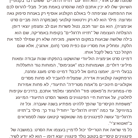
שמונה שנים אחרי, הוא חוזר עם "תזיזו ת'רגליים" ששום דבר בקמפיין
השיווקי שלו לא יכין אתכם למה שהסרט באמת מכיל. מבלי להרוס לכם
את ההפתעה שציפתה לי באולם הקולנוע אוסיף רק באנחת סיפוק גאה
ומרוצה: מילר הוא לא רק וירטואוז קולנועי (שבמקרה הזה מביים סרט
אנימציה), הוא גם יוצר חכם, נטול פשרות ועם לב ומצפון יוצאי דופן.
ההצלחה העצומה של "תזיזו ת'רגליים" בקופות באמריקה, שם הוא
בילה שלושה שבועות במקום הראשון, מוכיחה שלא רק שמילר למד את
הלקח, ומחליק את מסריו עם כפית סוכר (חום, אורגני), אלא שגם
הקהל כבר בשל לקבל אותו.
דמיינו סרט אנימציה הוליוודי שהושקעו בהפקתו שנות עבודה ומאות
מיליוני דולרים, ושעמותות כמו "אנונימוס", המוחות נגד התעללות
בבעלי חיים, יאמצו בחום אל ליבם? דמיינו סרט מענג ומהנה,
הרפתקאה קולנועית אדירה, שמצליח להעביר לא פחות מסרים
אקולוגיים חינוכיים מ"אמת מטרידה" התיעודי, לא פחות אמירות
פרו-צמחוניות מ"פאסט פוד" הלוחמני ומלמד אתכם, בדרכים עקיפות
לחלוטין, על אורחות חיי הפינגווינים מאשר הסרט התיעודי המייגע
"משפחת הקיסרים" שהפך ללהיט מפתיע בשנה שעברה. וכל זה
במיוזיקל. עד כמה "תזיזו ת'רגליים" ייחודי? נגיד כך: מילר ב"תזיזו
ת'רגליים" עושה לפינגווינים מה שטאקשי קיטאנו עשה לסמוראים
ב"זאטואיצ'י".
כל מי שראה את הטריילר יכול לדמיין בעצמו את הסרט: במושבה של
פינגווינים קיסריים בקוטב נולד פינגווין יוצא דופן – הוא לא יודע לשיר.