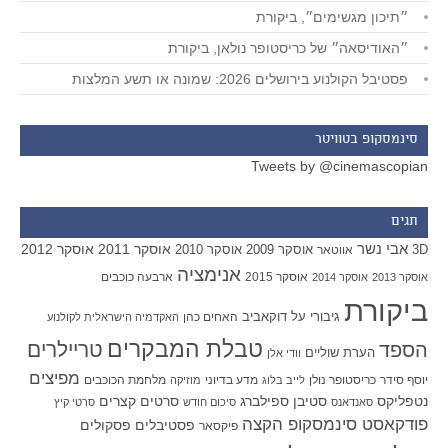
״תיכון מגשימים״, ביקורת
״האודיסאה״ של כריסטופר נולאן, ביקורת
פסטיבל הקולנוע בירושלים 2026: שמונה או תשע המלצות
סינמסקופ בטוויטר
Tweets by @cinemascopian
תגים
אבי נשר
אוסקר 2011
אוסקר 2012
אוסקר 2009
אוסקר 2010
3D
אווטאר
אנימציה
אוסקר 2015
ארבעה כוכבים
אוסקר 2013
אוסקר 2014
ביקורת
גיבורי על
דוקאביב
האחים כהן
האקדמיה הישראלית לקולנוע
טבלת המבקרים
טריילרים
הספד
הערת שוליים
וודי אלן
מפיצים
יוסף סידר
כריסטופר נולן
מדע בדיוני
מלחמת הכוכבים
לייב בלוג
מוזיקה
סטיבן ספילברג
סרטים קצרים
נטפליקס
סאנדאנס
סיכום חודש
סרטי קיץ
פודקאסט סינמסקופ הקצה
פסטיבלים
פסקולים
פיקסאר