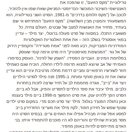
טרילוגיית "מקס הזועם", זו שהפכה את
האנטישמי-השיכור-המוכשר-הכריזמטי-המניאק-שאת-שמו-אין-להזכיר,
לכוכב-על ("מקס הלוחם בדרכים" מ-1981, הסרט השני בטרילוגיה, הוא
המשמעותי והמצוין מבין השלושה). "מקס הזועם" המתרחש אי שם
בעתיד, מחזיר את האנושות למצב של שבטים. העולם צחיח, כל
משאביו התכלו. במסווה של סרט פעולה ברוטלי, יצר מילר – עדיין
במאי אוסטרלי בשלב הזה – את אחת האלגוריות האקולוגיות
המודרניות המבריקות, רבע מאה לפני "אמת מטרידה" והקמפיין הירוק
של אל גור. "המכשפות מאיסטוויק" היה סרט אימה קומי שעוסק
במלחמת המינים. הגברים הפסידו. "השמן של לורנזו", העוסק בסיפורו
האמיתי של אב שיוצא למצוא תרופה לילדו החולה, הוכיח שגם כשמילר
חוזר לשורשיו הרפואיים ומביים דרמת מחלה מרטיבת עיניים הוא עדיין
עושה את זה באופן סוחף ומותח. ב-1995 פנה מילר לסרטי הילדים
ויצר את "בייב", אגדה מחממת לב על חזיר שרצה לזכות בתחרות
כלבים. מילר עיבד את ספר הילדים לתסריט והפיק, אבל לא ביים.
הסרט הפך ללהיט ענק. את סרט ההמשך מ-1998 ביים מילר בעצמו
וכאן נתגלה הפנצ'ר בגלגל: מילר יצר סרט חכם מדי. במקום סרט ילדים
שטוף שמש על חזירון חמוד, לקח מילר את מעריצי החזרזירון בייב
למסע אפל שהיה מבהיל אפילו את האחים גרים. בבסיס הסרט היה
מסר מבעית שהילדים והוריהם לא היו מוכנים להתמודד איתו: בני
האדם מתייחסים לחיות באופן מחפיר.