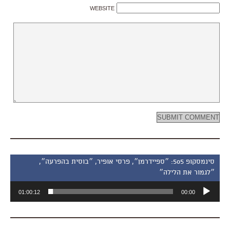
WEBSITE
סינמסקופ 505: ״ספיידרמן״, פרסי אופיר, ״בוסית בהפרעה״,
״לגמור את הלילה״
נגן
01:00:12
00:00
אודיו