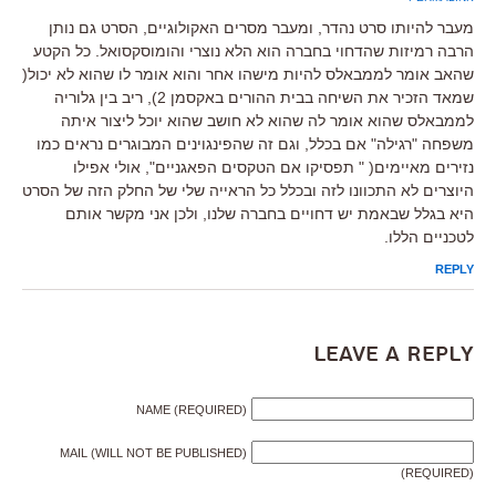
מעבר להיותו סרט נהדר, ומעבר מסרים האקולוגיים, הסרט גם נותן
הרבה רמיזות שהדחוי בחברה הוא הלא נוצרי והומוסקסואל. כל הקטע
שהאב אומר לממבאלס להיות מישהו אחר והוא אומר לו שהוא לא יכול(
שמאד הזכיר את השיחה בבית ההורים באקסמן 2), ריב בין גלוריה
לממבאלס שהוא אומר לה שהוא לא חושב שהוא יוכל ליצור איתה
משפחה "רגילה" אם בכלל, וגם זה שהפינגוינים המבוגרים נראים כמו
נזירים מאיימים( " תפסיקו אם הטקסים הפאגניים", אולי אפילו
היוצרים לא התכוונו לזה ובכלל כל הראייה שלי של החלק הזה של הסרט
היא בגלל שבאמת יש דחויים בחברה שלנו, ולכן אני מקשר אותם
לטכניים הללו.
REPLY
Leave a Reply
NAME (REQUIRED)
MAIL (WILL NOT BE PUBLISHED)
(REQUIRED)