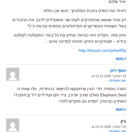
יאיר שלום,
ראיתי את הסרט בזכות המלצתך, והוא אכן נפלא.
רק אותי שעשע שהמפיקים לקחו שני אוסטרלים לדבב את הגיבורים
בעלי השמות האמריקנים-המיתולוגים ממפיס ונורמה-ג'ין?
וחוץ מזה, הקליפ הזה כנראה יצחיק את כל בוגרי הפקולטה לקולנוע
בת"א – סטודנטים הפיקו מחווה למרצה אהוב…
http://tinyurl.com/ymw93y
REPLY
אסף רזון
18 דצמבר 2006 at 10:13
PERMALINK
הערה נוספת: חדי העין שיתעקשו להישאר בכותרות, יגלו שאת ה-
Elephant Seal מגלם סטיב ארווין, ציד הקרוקודילים ז"ל (בתפקידו
האחרון כנראה). הסרט גם מוקדש לזכרו.
REPLY
ג'ק
23 דצמבר 2006 at 23:16
PERMALINK