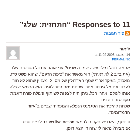
11 Responses to “התחזית: שלג”
פיד תגובות
ליאור
14 דצמבר 2006 at 11:02
PERMALINK
אז מה ג'ורג' מילר עשה שמונה שנים? אני אוהב את כל הסרטים שלו
(את בייב 2 לא ראיתי) חוץ מאשר את "כיפת הרעם", שהוא פשט סרט
מאכזב, בעיקר אחרי שטף האדרנלין של מס' 2. מעניין שהוא לא חזר
לעבוד עם מל גיבסון אחרי שהסתיימה הטרילוגיה. הוא הבמאי שגילה
אותו לעולם, אחרי הכל. ניתן היה לצפות לשיתוף פעולה פורה דוגמת
סקורסזה-דה נירו.
שכחת להזכיר את הסגמנט הנפלא והמפחיד שביים ב"אזור
הדמדומים".
ובנוסף, האם יש תקדים לבמאי live action שעובר לביים סרט
אנימציה? נראה לי שזה די יוצא דופן.