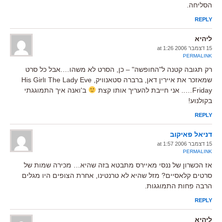
הסליחה.
REPLY
ליהיא
15 דצמבר 2006 at 1:26
PERMALINK
רק תגובה קטנה ל"החופשה" – כן, הסרט לא משהו….אבל כל סרט
שמאזכר את איירין דאן, ברברה סטאנוויק, The Lady Eve וHis Girl
Friday….. אני חייבת להעריך אותו קצת
ב'ואנה איך התמוגגתי
בקולנוע!
REPLY
דניאל פאיקוב
15 דצמבר 2006 at 1:57
PERMALINK
אז הכשרון של ננסי מאיירס מתבטא בזה שהיא… מכירה שמות של
סרטים קלאסיים? מזל שהיא לא טרנטינו, אחרת הצופים היו מגלים
הרבה פחות התמוגגות.
REPLY
ליהיא