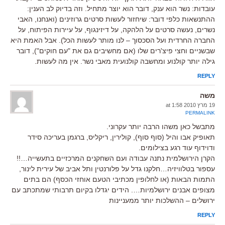
עובדות: נשר הוא ענק, דובר הוא יוצר מתחיל. וזה בדיוק לב הענין:
ההתנשאות כלפי דובר: שיחזור לעשות סרטים גרוזינים (ואנחנו, האבי
נשרים, נעשה סרטים על הלהקה, על דיזינגוף, על עיירות הפיתוח, על
החברה החרדית ועל הסכסוך – לנו מותר לעשות הכל). אבל האמת היא
שבשניים וחצי פיצ'רים שלו (אם מחשיבים גם את "עם חוקים"), דובר
גילה יותר קולנוע ומחשבה קולנועית מאבי נשר. אין מה לעשות.
REPLY
משה
19 מרץ 2010 at 1:58
PERMALINK
מתבשל כאן משהו הרבה יותר עקרוני.
תאופיק אבו והיל (סוף סוף), קולירין, ריקליס, ברגמן בעריכה סידר
ודוידוף עוד רגע בצילומים.
הקרן הירושלמית נתנה עבודה ועם השחקנים המרכזיים בתעשייה…!!
עספור בטלוויזיה…חלקנו גדל על פלורנטין ותל אביב של עירית לינור,
התמות הבאות (או לחלופין מכתיבי הטעם אוחזי הכסף) הם בתים
מצופים אבנים ירושלמיות…. הידים יגדלו בקיום תרבותי שמתכתב עם
ירושלים – ההשלכות יותר ממעניינות
REPLY