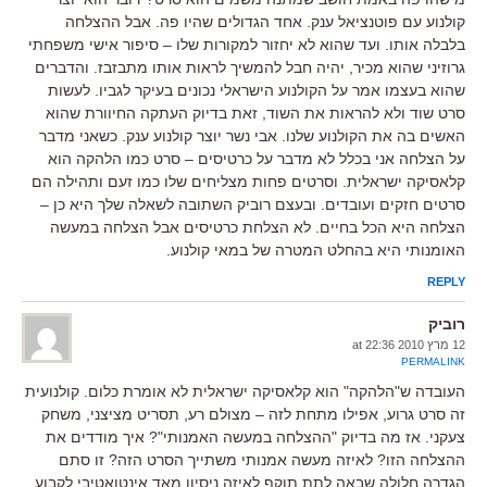
קולנוע עם פוטנציאל ענק. אחד הגדולים שהיו פה. אבל ההצלחה
בלבלה אותו. ועד שהוא לא יחזור למקורות שלו – סיפור אישי משפחתי
גרוזיני שהוא מכיר, יהיה חבל להמשיך לראות אותו מתבזבז. והדברים
שהוא בעצמו אמר על הקולנוע הישראלי נכונים בעיקר לגביו. לעשות
סרט שוד ולא להראות את השוד, זאת בדיוק העתקה החיוורת שהוא
האשים בה את הקולנוע שלנו. אבי נשר יוצר קולנוע ענק. כשאני מדבר
על הצלחה אני בכלל לא מדבר על כרטיסים – סרט כמו הלהקה הוא
קלאסיקה ישראלית. וסרטים פחות מצליחים שלו כמו זעם ותהילה הם
סרטים חזקים ועובדים. ובעצם רוביק השתובה לשאלה שלך היא כן –
הצלחה היא הכל בחיים. לא הצלחת כרטיסים אבל הצלחה במעשה
האומנותי היא בהחלט המטרה של במאי קולנוע.
REPLY
רוביק
12 מרץ 2010 at 22:36
PERMALINK
העובדה ש"הלהקה" הוא קלאסיקה ישראלית לא אומרת כלום. קולנועית
זה סרט גרוע, אפילו מתחת לזה – מצולם רע, תסריט מציצני, משחק
צעקני. אז מה בדיוק "ההצלחה במעשה האמנותי"? איך מודדים את
ההצלחה הזו? לאיזה מעשה אמנותי משתייך הסרט הזה? זו סתם
הגדרה חלולה שבאה לתת תוקף לאיזה ניסיון מאד אינטואטיבי לקבוע