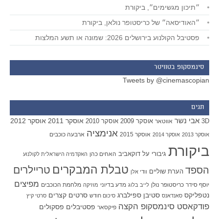
״תיכון מגשימים״, ביקורת
״האודיסאה״ של כריסטופר נולאן, ביקורת
פסטיבל הקולנוע בירושלים 2026: שמונה או תשע המלצות
סינמסקופ בטוויטר
Tweets by @cinemascopian
תגים
אבי נשר
אוסקר 2011
אוסקר 2012
אוסקר 2009
אוסקר 2010
3D
אווטאר
אנימציה
אוסקר 2015
ארבעה כוכבים
אוסקר 2013
אוסקר 2014
ביקורת
גיבורי על
דוקאביב
האחים כהן
האקדמיה הישראלית לקולנוע
טבלת המבקרים
טריילרים
הספד
הערת שוליים
וודי אלן
מפיצים
יוסף סידר
כריסטופר נולן
מדע בדיוני
מלחמת הכוכבים
לייב בלוג
מוזיקה
סטיבן ספילברג
סרטים קצרים
נטפליקס
סאנדאנס
סיכום חודש
סרטי קיץ
פודקאסט סינמסקופ הקצה
פסטיבלים
פסקולים
פיקסאר