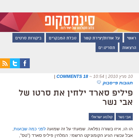
ראשי
על אודות/יצירת קשר
טבלת המבקרים
ביקורות סרטים
הרצאות
תסריט.ים
10 מרץ 2010 | 10:54
~
18 COMMENTS
|
תגובות פייסבוק
פיליפ סארד ילחין את סרטו של
אבי נשר
אבי נשר
קולנוע ישראלי
הו הו, איזו בשורה נפלאה. שמעתי על זה שמועה
לפני כמה שבועות
,
אבל עכשיו הגיע הקומוניקט הרשמי: המלחין פיליפ סארד ("טס",