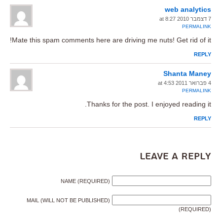
web analytics
7 דצמבר 2010 at 8:27
PERMALINK
Mate this spam comments here are driving me nuts! Get rid of it!
REPLY
Shanta Maney
4 פברואר 2011 at 4:53
PERMALINK
Thanks for the post. I enjoyed reading it.
REPLY
Leave a Reply
NAME (REQUIRED)
MAIL (WILL NOT BE PUBLISHED)
(REQUIRED)