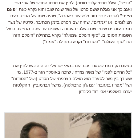
"הדייר", ושלל סרטי קלוד סוטה) ילחין את סרטו החדש של אבי נשר.
ואגב כך אני מגלה ששם סרטו של נשר שונה שוב והוא נקרא כעת
"פעם
הייתי"
(הרבה יותר טוב מ"שיעור באהבה", שהיה שמו של הסרט בעת
הצילומים, או "גמדים", שהיה שם הסרט בזמן הכתיבה. סרטיו של נשר
תמיד עוברים שינויי שם בשלבי העבודה השונים עד שהם מתייצבים על
השמות הסופיים. "סוף העולם שמאלה" נקרא בתחילה "העולם הזה"
ואז "סוף העולם". "הסודות" נקרא בתחילה "אמת").
בפעם הקודמת שסארד עבד עם במאי ישראלי זה היה כשהלחין את
"כל החיים לפניו" של משה מזרחי, שזכה באוסקר הזר ב-1977. מי
ששידך בין נשר לסארד הוא הצלם הצרפתי של הסרט (ושל "הסודות"
ושל "מפריז באהבה" עם ג'ון טרבולטה), מישל אברמוביץ. ההקלטות
יערכו באולפני אבי רוד בלונדון.