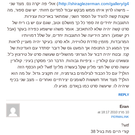
http://shiraglezerman.com/gallery/g4/
) אולי פה יקרה נס. מצד שני
– מישהו לרוץ איתו ממש מבקש עבוד למדיום חזותי. יש שם ספור, מה
שקצת קשה להגיד על הספר השני, שמתאר באריכות עצירות.
התגנבות יחידים זה ספר כל כך מושלם וטוב, שגם עם יש בו ריח של
סרט קשה יהיה שלא להתאכזב. אומר משהו שישמע כפירה בעקר (אבל
רק ישמע): רוחב היריעה של התגנבות יחדים, על שלל דמויותיו
המרובדות, מזמין סדרת טלוויזיה, ולא סרט. בעיקר יהיה מעניין לראות
איך המגע רב התנופה אך המעט גס של דובר יסתדר עם העדינות של
קנז. ובטח יהיה דבור על הגרוזני מהשוליים שעושה סרט על טירונוץ כ"ל.
ונשארנו עם קולורין – ציפיות גבוהות. הדבר הכי מסקרן בעיני: קולורין
עושה סרט של חצי מליון שקל בעשרה מליון! wtf? לאן הכסף הזה
הולך? עם כל הכבוד לצילומים בגרמניה, זה תקציב גדול. על מה הוא
הולך? מצד אחד חששות לשומנים יצירתיים ואחרים – מצב שני בכיף
שיהיה לו. שיעשה סרט כמו בןאדם. מגיע לו.
REPLY
Eran
10 מרץ 2010 at 18:17
PERMALINK
wtf?
קורי היים מת בגיל 38