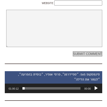
WEBSITE
סינמסקופ 505: ״ספיידרמן״, פרסי אופיר, ״בוסית בהפרעה״,
״לגמור את הלילה״
נגן
01:00:12
00:00
אודיו