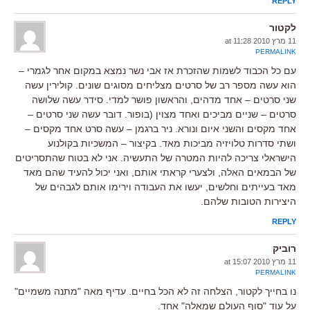
REPLY
לקטור
11 מרץ 2010 at 11:28
PERMALINK
עם כל הכבוד לשמות שהזכרת אז אבי נשר נמצא במקום אחר לגמרי –
הוא עשה מספר רב של סרטים מצליחים מסוגים שונים. קולירין עשה
שני סרטים – אחד מדהים, והראשון פושר למדי. סידר עשה שלושה
סרטים – שניים מביכים ואחד מצוין (בופור. דובר עשה שני סרטים –
אחד מקסים והשני איום ונורא. ניר ברגמן – עשה סרט אחד מקסים –
ושתי סדרות טלויזיה מביכות מאד. בקיצור – המשכיות בקולנוע
הישראלי צריכה להיות המטרה של התעשיה. אני לא בטוח שהתסריטים
של הבמאים האלה, ולצערי קראתי אותם, ואני יכול להעיד שהם מאד
מאד בעייתים וחלשים, יעשו את העבודה וירימו אותם לגבהים של
היצירות הטובות שלהם.
REPLY
רוביק
11 מרץ 2010 at 15:07
PERMALINK
נו בחייך לקטור, הצלחה זה לא הכל בחיים. עדיף מאה "מתנה משמיים"
על עוד "סוף העולם שמאלה" אחד.