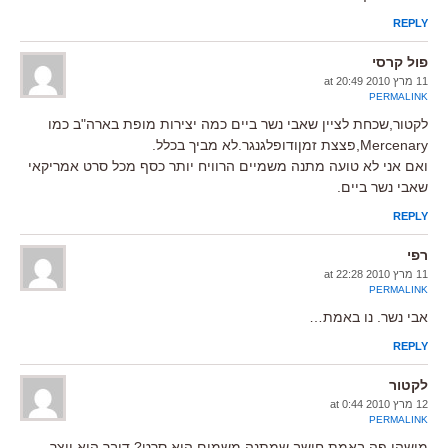
REPLY
פול קרסי
11 מרץ 2010 at 20:49
PERMALINK
לקטור,שכחת לציין שאבי נשר ביים כמה יצירות מופת בארה"ב כמו
Mercenary,פצצת זמןודופלגנגר.לא מביך בכלל.
ואם אני לא טועה מתנה משמיים הרוויח יותר כסף מכל סרט אמריקאי
שאבי נשר ביים.
REPLY
רפי
11 מרץ 2010 at 22:28
PERMALINK
אבי נשר. נו באמת…
REPLY
לקטור
12 מרץ 2010 at 0:44
PERMALINK
מישהו פה באמת חושב שמתנה משמים הוא סרט? דובר הוא יוצר