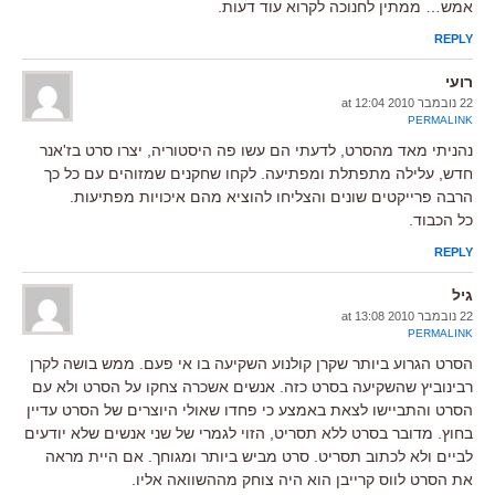
אמש… ממתין לחנוכה לקרוא עוד דעות.
REPLY
רועי
22 נובמבר 2010 at 12:04
PERMALINK
נהניתי מאד מהסרט, לדעתי הם עשו פה היסטוריה, יצרו סרט בז'אנר
חדש, עלילה מתפתלת ומפתיעה. לקחו שחקנים שמזוהים עם כל כך
הרבה פרייקטים שונים והצליחו להוציא מהם איכויות מפתיעות.
כל הכבוד.
REPLY
גיל
22 נובמבר 2010 at 13:08
PERMALINK
הסרט הגרוע ביותר שקרן קולנוע השקיעה בו אי פעם. ממש בושה לקרן
רבינוביץ שהשקיעה בסרט כזה. אנשים אשכרה צחקו על הסרט ולא עם
הסרט והתביישו לצאת באמצע כי פחדו שאולי היוצרים של הסרט עדיין
בחוץ. מדובר בסרט ללא תסריט, הזוי לגמרי של שני אנשים שלא יודעים
לביים ולא לכתוב תסריט. סרט מביש ביותר ומגוחך. אם היית מראה
את הסרט לווס קרייבן הוא היה צוחק מההשוואה אליו.