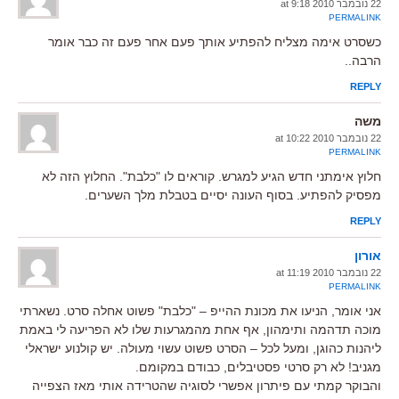
22 נובמבר 2010 at 9:18
PERMALINK
כשסרט אימה מצליח להפתיע אותך פעם אחר פעם זה כבר אומר
הרבה..
REPLY
משה
22 נובמבר 2010 at 10:22
PERMALINK
חלוץ אימתני חדש הגיע למגרש. קוראים לו "כלבת". החלוץ הזה לא
מפסיק להפתיע. בסוף העונה יסיים בטבלת מלך השערים.
REPLY
אורון
22 נובמבר 2010 at 11:19
PERMALINK
אני אומר, הניעו את מכונת ההייפ – "כלבת" פשוט אחלה סרט. נשארתי
מוכה תדהמה ותימהון, אף אחת מהמגרעות שלו לא הפריעה לי באמת
ליהנות כהוגן, ומעל לכל – הסרט פשוט עשוי מעולה. יש קולנוע ישראלי
מגניב! לא רק סרטי פסטיבלים, כבודם במקומם.
והבוקר קמתי עם פיתרון אפשרי לסוגיה שהטרידה אותי מאז הצפייה