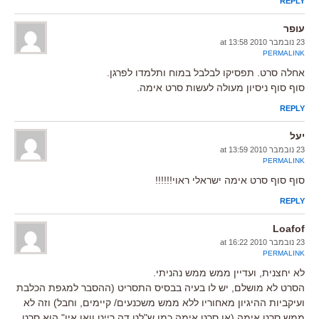
REPLY
עופר
23 נובמבר 2010 at 13:58
PERMALINK
אחלה סרט. תפסיקו לבלבל במוח ותלמדו לפרגן.
סוף סוף ניסיון מעולה לעשות סרט אימה.
REPLY
יעל
23 נובמבר 2010 at 13:59
PERMALINK
סוף סוף סרט אימה ישראלי ראוי!!!!!!
REPLY
Loafof
23 נובמבר 2010 at 16:22
PERMALINK
לא יחצנית, ועדיין ממש ממש נהניתי.
הסרט לא מושלם, יש לו בעיה בבסיס התסריט (ההסבר למגפת הכלבת
ועיקביות ההיגיון מאחוריו ללא ממש משכנעים/ קיימים, וחבל) וזה לא
ממש סרט אימה (או סרט אימה כמו ש"לט דה רייט וואן אין" הוא סרט