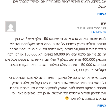
שב בשקט, תרגיש חופשי לצאת מהמחילה אם וכאשר "כלבת" אכן
יכשל.
REPLY
ירון
24 נובמבר 2010 at 11:33
PERMALINK
לבמחשבות, באיזה סרט אתה חי שיבואו 150 אלף איש ? יש כאן
סרטים גדולים בארץ ששפכו עליהם פי כמה וכמה שקלקלים והם לא
מגרדים את ה 50,000 צופים (ראו כתבה של יאיר בנידון לפני מספר
ימים). אז אם כלבת יביא רק 50,000 צופים ולא 150,000 או לפי דברי
המפיק 400,000 זה יחשב כשלון ? אולי הם ירגישו שהם נכשלו אבל אם
הם יביאו 50,000 – זאת בהחלט הצלחה, מכובד, ראוי ונקודת מפנה
בקולנוע. כן, רק 50,000.
אגב, מי שראוי להערכה על האומץ והתעוזה הם לא צמד הבמאים כי
כל במאי היה רוצה לממש את הפנטזיות שלו בקולנוע, אלה המפיק
וחברת ההפקה שהיה להם האומץ להשקיע הרבה מאוד כסף ולקחת
את הסיכון האדיר שהסרט יצליח/יכשל. אז כן ירבו מפיקים כאלו, כי
במאים משוגעים לא חסר
REPLY