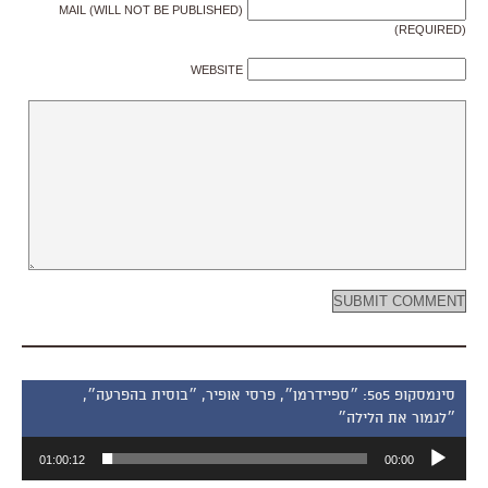
MAIL (WILL NOT BE PUBLISHED)
(REQUIRED)
WEBSITE
סינמסקופ 505: ״ספיידרמן״, פרסי אופיר, ״בוסית בהפרעה״,
״לגמור את הלילה״
נגן
01:00:12
00:00
אודיו