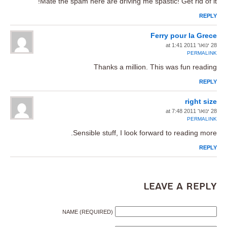
Mate the spam here are driving me spastic! Get rid of it!
REPLY
Ferry pour la Grece
28 ינואר 2011 at 1:41
PERMALINK
Thanks a million. This was fun reading
REPLY
right size
28 ינואר 2011 at 7:48
PERMALINK
Sensible stuff, I look forward to reading more.
REPLY
Leave a Reply
NAME (REQUIRED)