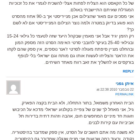
של כל הקאסט הוא הצליח לפחות אצלי להשכיח לגמרי את כל זכוכיות
המגדלת שאיתם התיישבתי באולם.
אני מסכים עם מאור שהצילום אכן מנייריסטי אך ב-90 אחוז מהסרט
הוא פוגע בדיוק במטרה ולמה נוצר הצילום המנייריסטי אם לא לשם
כך?
רק הזמן יגיד אבל אני מאמין שבקהל היעד שזה לטעמי כל גילאי 15-24
ובגילאי 25-40 בעיקר לחובבי סרטי האימה הסרט הזה מספק המון
ובהחלט מציין סיפתח מעולה לסרטי ז'אנר נוספים, אין ספק שהם לקחו
את הז'אנר והצליחו לעשות אותו גם מותח וגם ישראלי בלי לנופף
בורקסים או להשליך את זאב רווח מאחד השיחים.
REPLY
איתן גפני
22 נובמבר 2010 at 22:38
PERMALINK
הבית האחרון משמאל, בתור התחלה, ולא הבית בקצה הפארק.
גיל, אני מאחל לך שנים של צפייה בקולנוע ישראלי מדכא על הכיבוש
וזוגות חד מיניים המחפשים חום, אהבה וזהות דתית בדירות תל
אביביות עם קירות לבנים.
לא משנה מה אתם חושבים על הסרט, אין ספק שמדובר בהיסטוריה.
נקודה. ובעוד כמה שבועות אני מניח שנגלה שמדובר גם בהיסטריה.