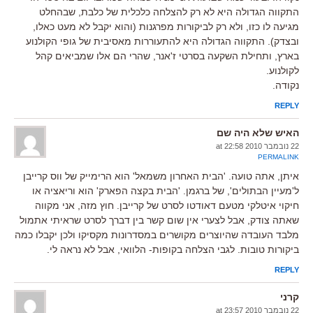
התקווה הגדולה היא לא רק להצלחה כלכלית של כלבת, שבהחלט
מגיעה לו כזו, ולא רק לביקורות מפרגנות (והוא יקבל לא מעט כאלו,
ובצדק). התקווה הגדולה היא להתעוררות מאסיבית של גופי הקולנוע
בארץ, ותחילת השקעה בסרטי ז'אנר, שהרי הם אלו שמביאים קהל
לקולנוע.
נקודה.
REPLY
האיש שלא היה שם
22 נובמבר 2010 at 22:58
PERMALINK
איתן, אתה טועה. 'הבית האחרון משמאל' הוא הרימייק של ווס קרייבן
ל'מעיין הבתולים', של ברגמן. 'הבית בקצה הפארק' הוא וריאציה או
חיקוי איטלקי מטעם דאודטו לסרט של קרייבן. חוץ מזה, אני מקווה
שאתה צודק, אבל לצערי אין שום קשר בין דברך לסרט שראיתי אתמול
מלבד העובדה שהיוצרים מקושרים במסדרונות מקסיקו ולכן יקבלו כמה
ביקורות טובות. לגבי הצלחה בקופות- הלוואי, אבל לא נראה לי.
REPLY
קרני
22 נובמבר 2010 at 23:57