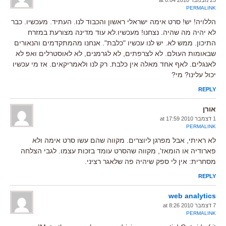
PERMALINK
הללויה! יש! סרט אימה ישראלי ראשון והכבוד לנו. העתיד. מעכשיו. כבר
לא יהיה מה שהיה. נצחנו! מעכשיו.לא עוד מדינה מצורעת במזרח
התיכון. ממש לא. יש לנו עכשיו "כלבת". אנחנו מהמתקדמים והנאורים
שבאומות העולם. לא לצרפתים, לא לגרמנים, לא לאוסטרלים ואפ לא
לאנגלים. לאף אחד מאלה אין כלבת. רק לנו ולאמריקאים. אז מי עכשיו
יכול עלינו? מי?
REPLY
אורן
1 דצמבר 2010 at 17:59
PERMALINK
לא ראיתי, אבל מפרגן ליוצרים. מקווה שהם עשו סרט אימה ולא
פארודיה או הומאז', מקווה שהסרט עומד בזכות עצמו. לגבי הצלחה
מסחרית: אין לי ספק שיהיה פה שלאגר רציני.
REPLY
web analytics
7 דצמבר 2010 at 8:26
PERMALINK