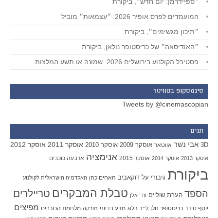
״ספיידרמן: יום חדש״, ביקורת
המועמדים לפרס אופיר 2026: ״עצמאות״ מוביל
״תיכון מגשימים״, ביקורת
״האודיסאה״ של כריסטופר נולאן, ביקורת
פסטיבל הקולנוע בירושלים 2026: שמונה או תשע המלצות
סינמסקופ בטוויטר
Tweets by @cinemascopian
תגים
אבי נשר
אוסקר 2011
אוסקר 2012
אוסקר 2009
אוסקר 2010
3D
אווטאר
אנימציה
אוסקר 2015
ארבעה כוכבים
אוסקר 2013
אוסקר 2014
ביקורת
גיבורי על
דוקאביב
האחים כהן
האקדמיה הישראלית לקולנוע
טבלת המבקרים
טריילרים
הספד
הערת שוליים
וודי אלן
מפיצים
יוסף סידר
כריסטופר נולן
מדע בדיוני
מלחמת הכוכבים
לייב בלוג
מוזיקה