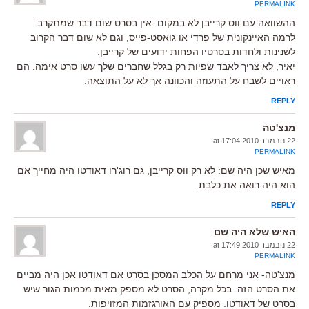
PERMALINK
ההשוואה עם ווס קרייבן לא במקום. אין בסרט שום דבר שמתקרב
לרמה האיינקונית של פרדי או גואסט-פייס, וגם לא שום דבר הקרוב
לשנינות ולחדות בסרטיו הפחות ידועים של קרייבן.
יאיר, לא צריך לאבד שפיות רק בגלל שחברים שלך עשו סרט אימה. הם
ראויים לשבח על התעוזה והכוונה אך לא על התוצאה.
REPLY
מנצ'טה
22 נובמבר 2010 at 17:04
PERMALINK
מאיש שכן היה שם: לא רק ווס קרייבן, גם רוג'רו דאודטו היה מחייך אם
הוא היה רואה את כלבת.
REPLY
האיש שלא היה שם
22 נובמבר 2010 at 17:49
PERMALINK
מנצ'טה- אני מרחם על הכלב המסכן בסרט אם דאודטו אכן היה מביים
את הסרט הזה. בכל מקרה, הסרט לא מספק מאית מכמות הגור שיש
בסרט של דאודטו. מספיק עם האורגזמות המזויפות.