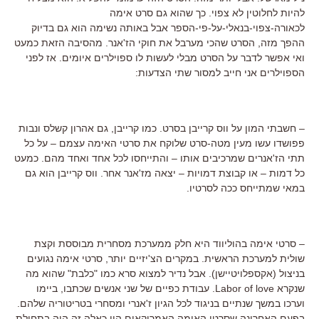
להיות לחלוטין לא צפוי. כך שהוא גם סרט אימה
לכאורה-צפוי-בנאלי-על-פי-הספר אבל באותה נשימה הוא גם בדיוק
ההפך מזה, הסרט שהכי מערבל את חוקי הז'אנר. מהסיבה הזאת כמעט
ואי אפשר לדבר על הסרט מבלי לעשות לו ספוילרים איומים. אז לפני
הספוילרים אני חייב למסור שתי הצדעות:
– חשבתי המון על ווס קרייבן בסרט. כמו קרייבן, גם אהרון קשלס ונבות
פפושדו עשו מעין מטה-סרט שלוקח את סרטי האימה עצמם – על כל
תתי הז'אנרים שמרכיבים אותו – והתייחסו לכל אחד ואחד מהם. כמעט
כל דמות – או קבוצת דמויות – יצאה מז'אנר אחר. ווס קרייבן הוא גם
במאי שמתייחס ככה לסרטיו.
– סרטי אימה בהוליווד היא חלק ממערכת מסחרית מבוססת וקצת
שולית למערכת הראשית. במקרים הצ'יזיים יותר, סרטי אימה נגועים
בניצול (אקספלויטיישן). אבל נדיר למצוא סרא כמו "כלבת" שהוא מה
שנקרא Labor of love. עבודת כפיים של שני אנשים שכתבו, ביימו
וערכו במשך שנתיים בניגוד לכל הגיון ז'אנרי ומסחרי בטריטוריה שלהם.
בפעם האחרונה שסרטי האימה האמריקאים היו כאלה זה היה בתחילת