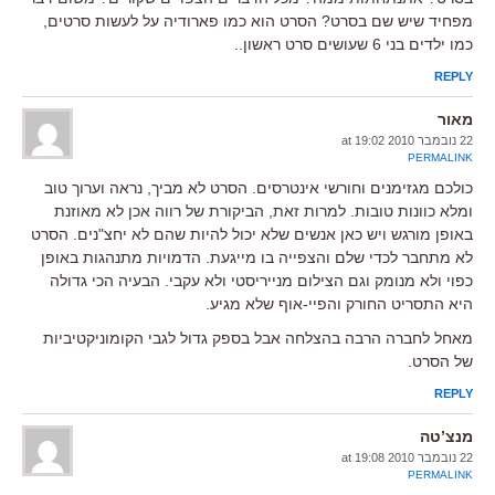
מפחיד שיש שם בסרט? הסרט הוא כמו פארודיה על לעשות סרטים,
כמו ילדים בני 6 שעושים סרט ראשון..
REPLY
מאור
22 נובמבר 2010 at 19:02
PERMALINK
כולכם מגזימנים וחורשי אינטרסים. הסרט לא מביך, נראה וערוך טוב
ומלא כוונות טובות. למרות זאת, הביקורת של רווה אכן לא מאוזנת
באופן מורגש ויש כאן אנשים שלא יכול להיות שהם לא יחצ"נים. הסרט
לא מתחבר לכדי שלם והצפייה בו מייגעת. הדמויות מתנהגות באופן
כפוי ולא מנומק וגם הצילום מנייריסטי ולא עקבי. הבעיה הכי גדולה
היא התסריט החורק והפיי-אוף שלא מגיע.
מאחל לחברה הרבה בהצלחה אבל בספק גדול לגבי הקומוניקטיביות
של הסרט.
REPLY
מנצ’טה
22 נובמבר 2010 at 19:08
PERMALINK