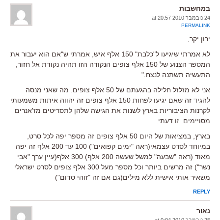
במחשבות
24 נובמבר 2010 at 20:57
PERMALINK
ירון יקר,
לא אמרתי שיגיעו ל"כלבת" 150 אלף איש, אמרתי ש"אם הוא יעבור את
המספר הצנוע של 150 אלף צופים הנקודה הזו תהיה נקודת אל חזור,
התעשיה תשתנה לנצח."
אני לא מזלזל חלילה בהגעתם של 50 אלף צופים. מה שאני מנסה
להגיד זה שאם יגיעו לפחות 150 אלף צופים זה יהווה איתות משמעותי
לקרנות הציבוריות בארץ לשנות את הגישה שלהן לתסריטים מז'אנרים
מסויימים. זו דעתי.
בארץ, במציאות של היום 50 אלף צופים זה מספר יפה לכל סרט,
במיוחד לסרט עצמאי(ראה "ימים קפואים") 100 עד 200 אלף זה יפה
מאוד (ראה "שבעה" למשל שעשה 200 אלף) 300 אלף(עיין ערך "אבי
נשר") זה מרשים ביותר וכל מספר מעל 300 אלף צופים לסרט ישראלי
משאיר אותי אישית ללא מילים(גם אם זה "זוהי סדום")
REPLY
נאור
25 נובמבר 2010 at 0:04