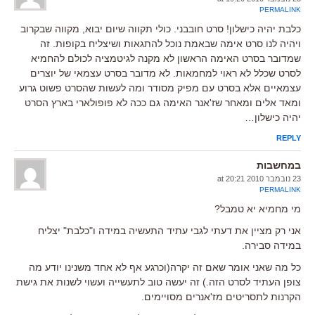
PERMALINK
כלבת יהיה כישלון! סרט חובבני. כולי תקווה שיום יבוא, מקווה שבקרוב
ויהיה לנו סרט אימה שבאמת נוכל להתגאות ושיצליח בקופות. זה
שמדובר בסרט האימה הראשון לא מקנה לגיטמציה לכולם להחמיא
לסרט שכלל לא ראוי למחמאות. לא מדובר בסרט עצמאי של יוצרים
עצמאיים אלא בסרט עם מפיק מסודר ומה לעשות שהסרט פשוט גרוע
ומאד אלים ומאחר שז'אנר האימה גם ככה לא פופולארי בארץ הסרט
יהיה כישלון…
REPLY
במחשבות
23 נובמבר 2010 at 20:21
PERMALINK
מי מחמיא יא טמבל?
אני רק מציין את דעתי לגבי עתיד התעשיה במידה ו"כלבת" יצליח
במידה סבירה.
כל מה שאני אומר שאם זה יקרה(וכרגע אף לא אחד משנינו יודע מה
צופן העתיד לסרט הזה.) זה יעשה טוב לתעשייה ועשוי לשנות את גישת
הקרנות לתסריטים מז'אנרים מסויימים.