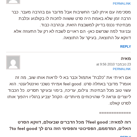
PERMALINK
מסכימה עם איתן לגבי החשיבות אבל מדובר גם בהרבה מעבר. כבר
הרבה זמן שלא באמת היה סרט ששווה לחכות לו בקולנוע וכלבת
מבחינתי נכנס בדיוק למשבצת הזאת, ובהרבה כבוד.
ובניגוד למה שנרשם כאן- הם ראויים לשבח לא רק על התעוזה אלא
דווקא על התוצאה, בעיקר על התוצאה.
REPLY
מאיה
23 נובמבר 2010 at 9:56
PERMALINK
אם ראיתי את "כלבת" אתמול וכבר בא לי לראות אותו שוב, מה זה
אומר? מדובר באחלה סרט. feel good אמיתי נשכני ואינטליגנטי. הוא
עשוי טוב מכל הבחינות: צילום, עריכה, בימוי ובעיקר תסריט. כל הכבוד
ליוצרים ונראה לי שהויכוחים מיותרים- הקהל יצביע ברגליו ויהפוך אותו
לסרט קאלט.
=============
רוה למאיה: feel good? מכל הדברים שבעולם, דווקא הסרט
האלים, המדממם, הפסיכוטי והפסימי הזה גרם לך to feel good?