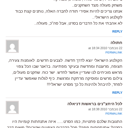
משחק מעולה מצד השחקנים..
אנחנו צריכים להיות אסירי תודה לחברה האלה, נותנים קצת כבוד
לקולנוע הישראלי..
לא אהבתי את כל הדברים בסרט, אבל סה"כ, מעולה..
REPLY
חתולה
22 נובמבר 2010 at 18:34
PERMALINK
הקולנוע הישראלי יוצא לדרך חדשה. לצבעים חדשים. לאומנות צעירה,
חצופה, מרעננת ומחדשת ובעיקר מפתיעה. בז'אנר שבו הכל צפוי
מראש מוכיחים לנו שעדיין אפשר לחדש. ישר כוח. שחקנים מעולים,
צילום מרשים ומוסיקה מרתקת ומרגשת. כיף לגלות שאפשר עדיין
לפחד, להיבהל ולהינות כל כך מסרט ישראלי!!!
REPLY
לכל היחצ"נים בראשות דניאלה
22 נובמבר 2010 at 18:38
PERMALINK
התגובות שלכם פתטיות, כמו הסרט….. איזה אתנחתות קומיות היו
בסרט? אתנתחתות ממה? מכל הדברים הצפויים שקורים? משום דבר