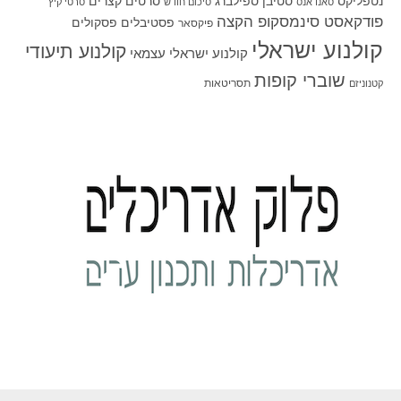
סטיבן ספילברג
סרטים קצרים
נטפליקס
סאנדאנס
סיכום חודש
סרטי קיץ
פודקאסט סינמסקופ הקצה
פסטיבלים
פסקולים
פיקסאר
קולנוע ישראלי
קולנוע תיעודי
קולנוע ישראלי עצמאי
שוברי קופות
תסריטאות
קטנוניזם