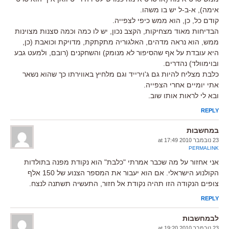
אימה), א-ב-ל יש בו משהו.
קודם כל, כן, הוא ממש כיפי לצפייה.
הבדיחות מאוד מצחיקות, הקצב נכון, יש לו כמה וכמה סצנות מצוינות
ממש, הוא נראה מדהים, האלגוריה מתקתקת, מדויקת וכואבת (כן,
היא עובדת על אף שהסיפור לא מנומק) והשחקנים (רובם, ולמעט גבע
ובוימוולד) נהדרים.
כלבת מצליח להיות גם ג'וירייד וגם מלחיץ באווירתו כך שהוא נשאר
אתי יומיים אחרי הצפייה.
ובא לי לראות אותו שוב.
REPLY
במחשבות
23 נובמבר 2010 at 17:49
PERMALINK
אני אחזור על מה שכבר אמרתי "כלבת" הוא נקודת מפנה בתולדות
הקולנוע הישראלי. אם הוא יעבור את המספר הצנוע של 150 אלף
צופים הנקודה הזו תהיה נקודת אל חזור, התעשיה תשתנה לנצח.
REPLY
לבמחשבות
23 נובמבר 2010 at 19:20