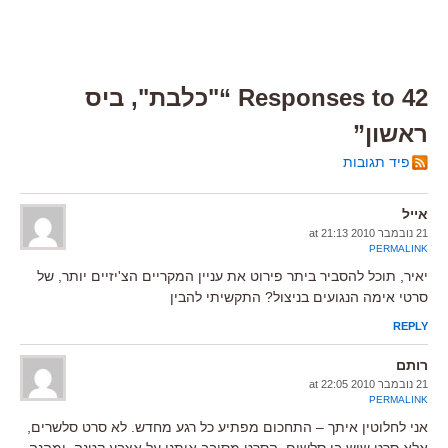
42 Responses to “"כלבת", ביס
ראשון”
פיד תגובות
אייל
21 נובמבר 2010 at 21:13
PERMALINK
יאיר, תוכל להסביר ביתר פירוט את עניין המקריים הצ'יזיים יותר, של
סרטי אימה הנגועים בניצול? התקשיתי להבין
REPLY
רותם
21 נובמבר 2010 at 22:05
PERMALINK
אני לחלוטין איתך – התחכום מפתיע כל רגע מחדש. לא סרט סלשרים,
אלא סרט שיש בו סלשים. הסרט מסובב אותנו על אצבע קטנה. ומהנה.