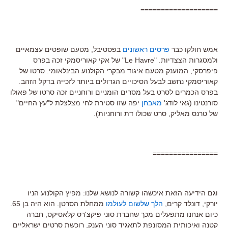
===================
אמש חולקו כבר
פרסים ראשונים
בפסטיבל, מטעם שופטים עצמאיים
ולמסגרות הצצדיות. "Le Havre" של אקי קאוריסמקי זכה בפרס
פיפרסקי, המוענק מטעם איגוד מבקרי הקולנוע הבינלאומי. סרטו של
קאוריסמקי נחשב לבעל הסיכויים הגדולים ביותר לזכייה בדקל הזהב.
בפרס הכמרים לסרט בעל מסרים הומניים ורוחניים זכה סרטו של פאולו
סורנטינו (גאי לודג'
מאבחן
יפה שזו סטירת לחי מצלצלת ל"עץ החיים"
של טרנס מאליק, סרט שכולו דת ורוחניות).
================
וגם הידיעה הזאת איכשהו קשורה לנושא שלנו: מפיץ הקולנוע הניו
יורקי, דונלד קרים,
הלך שלשום לעולמו
ממחלת הסרטן. הוא היה בן 65.
כיום אנחנו מתפעלים מכך שחברת סוני פיקצ'רס קלאסיקס, חברה
קטנה ואיכותית המסונפת לתאגיד סוני הענק, רוכשת סרטים ישראליים