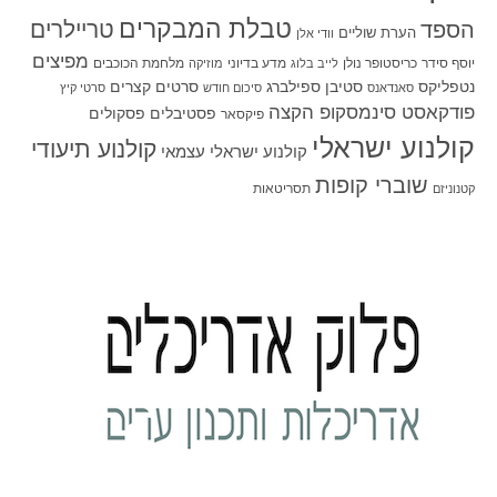
טבלת המבקרים
טריילרים
הספד
הערת שוליים
וודי אלן
מפיצים
יוסף סידר
כריסטופר נולן
מדע בדיוני
מלחמת הכוכבים
לייב בלוג
מוזיקה
סטיבן ספילברג
סרטים קצרים
נטפליקס
סאנדאנס
סיכום חודש
סרטי קיץ
פודקאסט סינמסקופ הקצה
פסטיבלים
פסקולים
פיקסאר
קולנוע ישראלי
קולנוע תיעודי
קולנוע ישראלי עצמאי
שוברי קופות
תסריטאות
קטנוניזם