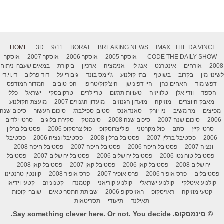
HOME
3D
9/11
BORAT
BREAKING NEWS
IMAX
THE DA VINCI
THE DAILY SHOW
CODE
אוסקר 2005
אוסקר 2006
אוסקר 2007
אוסקר
2008
אורחים
אינטרנט
אנג לי
אנימציה
ארכיון
ביקורת
במאים שעברו ניתוח
לשינוי מין
בקרוב
בשוטף
בתי קולנוע
ג'יימס בונד
גיבורי על
דוד פרלוב
די.וי.די
דפש מוד
האחים כהן
היי דפינישן
היצ'קוק/טריפו
הכי טובים
המדור המודפס
הספד
וודי אלן
טלוויזיה
טעויות תרגום
טריילרים
טרקובסקי
ישראל
כללי
מאבק היוצרים
מוזיקה
מועדון הגנוזים
מועדון הגנוזים 2007
מועצת הקולנוע
מפיצים
מר משיב
ניו יורק
סאנדאנס
סטיבן ספילברג
סיכום העשור
סיכום שנה
2006
סיכום שנה 2007
סיכום שנה 2008
סינמטק
סקירת בלוגים
סרטי ילדים
סרטי קיץ
סתם
פול מקרטני
פוליצרוסקופ
פוליצרסקופ 2006
פסטיבל ברלין
2006
פסטיבל ברלין 2007
פסטיבל ברלין 2008
פסטיבל ונציה 2006
פסטיבל
ונציה 2007
פסטיבל חיפה 2006
פסטיבל חיפה 2007
פסטיבל חיפה 2008
פסטיבל טורונטו 2006
פסטיבל ירושלים 2006
פסטיבל ירושלים 2007
פסטיבל
ירושלים 2008
פסטיבל קאן 2006
פסטיבל קאן 2007
פסטיבל קאן 2008
פסטיבלים
פרס אופיר 2006
פרס אופיר 2007
פרס אופיר 2008
קוונטין טרנטינו
קולנוע איטלקי
קולנוע ישראלי
קולנוע קוריאני
קטמנדו
קטנוניזם
קטעי וידיאו
קטעי מוזיקה
ראזיסקופ
ראזיסקופ 2006
שביתת התסריטאים
שוברי קופות
תאילנד
תיעודי
תסריטאות
© סינמסקופ. Say something clever here. Or not. You decide.