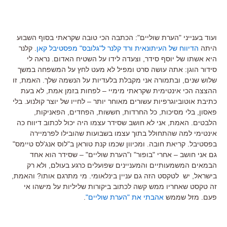
ועוד בענייני "הערת שוליים": הכתבה הכי טובה שקראתי בסוף השבוע
היתה
הדיווח של העיתונאית ורד קלנר ל"גלובס" מפסטיבל קאן
. קלנר
היא אשתו של יוסף סידר, וצעדה לידו על השטיח האדום. נראה לי
סידור הוגן: אתה עושה סרט ומפיל לא מעט לחץ על המשפחה במשך
שלוש שנים, ובתמורה אני מקבלת בלעדיות על הנשמה שלך. האמת, זו
ההצצה הכי אינטימית שקראתי מימיי – לפחות בזמן אמת, לא בעת
כתיבת אוטוביוגרפיות עשורים מאוחר יותר – לחייו של יוצר קולנוע. בלי
פאסון, בלי מסיכות, כל החרדות, חששות, הפחדים, הפאניקות,
הלבטים. האמת, אני לא חושב שסידר עצמו היה יכול לכתוב דיווח כה
אינטימי למה שהתחולל בתוך עצמו בשבועות שהובילו לפרמיירה
בפסטיבל. קריאת חובה. ומכיוון שכמו קנת טוראן ב"לוס אנג'לס טיימס"
גם אני חושב – אחרי "בופור" ו"הערת שוליים" – שסידר הוא אחד
הבמאים המשמעותיים והמעניינים שפועלים כרגע בעולם, ולא רק
בישראל, יש לטקסט הזה גם עניין בינלאומי. מי מתרגם אותו? והאמת,
זה טקסט שאחריו ממש קשה לכתוב ביקורות שליליות על מישהו אי
פעם. מזל שממש
אהבתי את "הערת שוליים"
.