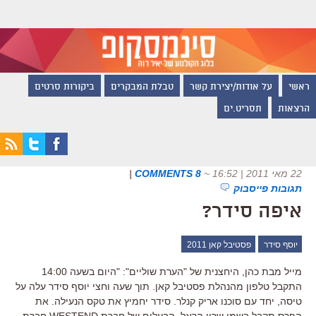
ראשי
על אודות/יצירת קשר
טבלת המבקרים
ביקורות סרטים
הרצאות
תסריט.ים
22 מאי 2011 | 16:52
~
8 COMMENTS
|
תגובות פייסבוק
איפה סידר?
יוסף סידר
פסטיבל קאן 2011
מייל מבת כהן, היחצנית של "הערת שוליים": "היום בשעה 14:00
התקבל טלפון מהנהלת פסטיבל קאן. תוך שעה וחצי יוסף סידר עלה על
טיסה, יחד עם סוכנו אריק קנלר. סידר יחמיץ את טקס הנעילה. את
הפרס תקבל בשמו שרון הראל, הבעלים של חברת WESTEND חברת