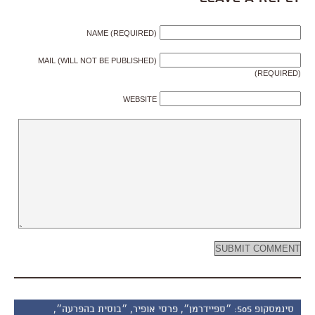
NAME (REQUIRED)
MAIL (WILL NOT BE PUBLISHED)
(REQUIRED)
WEBSITE
סינמסקופ 505: ״ספיידרמן״, פרסי אופיר, ״בוסית בהפרעה״,