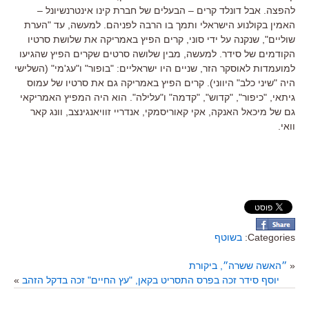
להפצה. אבל דונלד קרים – הבעלים של חברת קינו אינטרנשיונל –
האמין בקולנוע הישראלי ותמך בו הרבה לפניהם. למעשה, עד "הערת
שוליים", שנקנה על ידי סוני, קרים הפיץ באמריקה את שלושת סרטיו
הקודמים של סידר. למעשה, מבין שלושה סרטים שקרים הפיץ שהגיעו
למועמדות לאוסקר הזר, שניים היו ישראליים: "בופור" ו"עג'מי" (השלישי
היה "שיני כלב" היווני). קרים הפיץ באמריקה גם את סרטיו של עמוס
גיתאי, "כיפור", "קדוש", "קדמה" ו"עלילה". הוא היה המפיץ האמריקאי
גם של מיכאל האנקה, אקי קאוריסמקי, אנדריי זוויאנגינצב, וונג קאר
וואי.
Categories:
בשוטף
«
״האשה ששרה״, ביקורת
יוסף סידר זכה בפרס התסריט בקאן, "עץ החיים" זכה בדקל הזהב
»