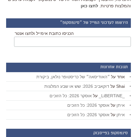
והמלצות פרטיות.
לחצו כאן
הירשמו לעדכוני המייל של ״סינמסקופ״
הכניסו כתובת אימייל ולחצו אנטר
תגובות אחרונות
אחד
על
״האודיסאה״ של כריסטופר נולאן, ביקורת
Shai
על
דוקאביב 2026: שש או שבע המלצות
_LiBERTiNE_
על
אוסקר 2026: כל הזוכים
איתן
על
אוסקר 2026: כל הזוכים
איתן
על
אוסקר 2026: כל הזוכים
סינמסקופ בפייסבוק