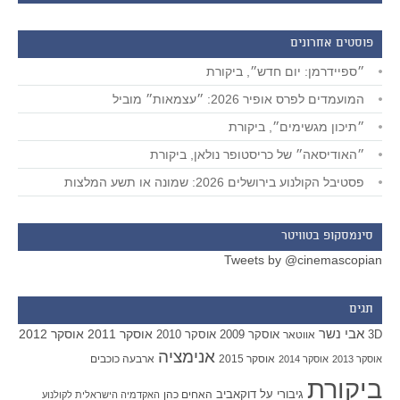
פוסטים אחרונים
״ספיידרמן: יום חדש״, ביקורת
המועמדים לפרס אופיר 2026: ״עצמאות״ מוביל
״תיכון מגשימים״, ביקורת
״האודיסאה״ של כריסטופר נולאן, ביקורת
פסטיבל הקולנוע בירושלים 2026: שמונה או תשע המלצות
סינמסקופ בטוויטר
Tweets by @cinemascopian
תגים
אבי נשר
אוסקר 2011
אוסקר 2012
אוסקר 2009
אוסקר 2010
3D
אווטאר
אנימציה
אוסקר 2015
ארבעה כוכבים
אוסקר 2013
אוסקר 2014
ביקורת
גיבורי על
דוקאביב
האחים כהן
האקדמיה הישראלית לקולנוע