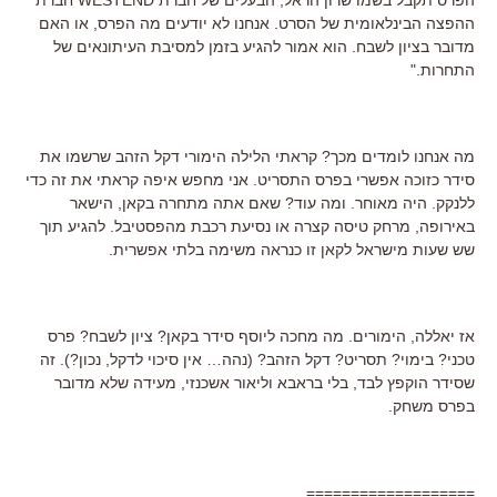
ההפצה הבינלאומית של הסרט. אנחנו לא יודעים מה הפרס, או האם
מדובר בציון לשבח. הוא אמור להגיע בזמן למסיבת העיתונאים של
התחרות."
מה אנחנו לומדים מכך? קראתי הלילה הימורי דקל הזהב שרשמו את
סידר כזוכה אפשרי בפרס התסריט. אני מחפש איפה קראתי את זה כדי
ללנקק. היה מאוחר. ומה עוד? שאם אתה מתחרה בקאן, הישאר
באירופה, מרחק טיסה קצרה או נסיעת רכבת מהפסטיבל. להגיע תוך
שש שעות מישראל לקאן זו כנראה משימה בלתי אפשרית.
אז יאללה, הימורים. מה מחכה ליוסף סידר בקאן? ציון לשבח? פרס
טכני? בימוי? תסריט? דקל הזהב? (נהה… אין סיכוי לדקל, נכון?). זה
שסידר הוקפץ לבד, בלי בראבא וליאור אשכנזי, מעידה שלא מדובר
בפרס משחק.
===================