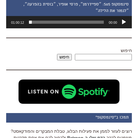
סינמסקופ 505: ״ספיידרמן״, פרסי אופיר, ״בוסית בהפרעה״,
״לגמור את הלילה״
נגן
01:00:12
00:00
אודיו
חיפוש
חיפוש
תמכו ב"סינמסקופ"
רוצים לעזור לממן את פעילות הבלוג, טבלת המבקרים והפודקאסט?
מוזמנים לבקר
בדף שלי ב-Patreon
ולבחור לכם את אחת מדרגות