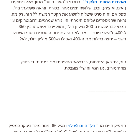
ואוצרות המוות, חלק ב'"
. בחרתי ב"הארי פוטר" מתוך שלל נימוקים
(ואינטואיציה). ובכן, שלושה ימים אחרי בכורתו ונראה שקלעתי בול.
ספק אם יהיה סרט שיצליח להשיג את הקטר המשתולל הזה. רק מה,
נראה שהמספרים עליהם הימרתי היו נורא שמרניים: "רובוטריקים 3 "
נמצא כבר עכשיו ב-300 מיליון דולר, והוא יעצר איפשהו בין 350
ל-400, ו"הארי פוטר" – אם לא תהיה צניחה היסטרית בסוף השבוע
השני – יחצה בקלות את ה-400 ואפילו ה-500 מיליון דולר, לא?
טוב, עד כאן הזחיחות, כי בשאר הסעיפים אני בינתיים די רחוק
מההימורים, אז הגאווה שלי מוגבלת.
================
המפיק חיים מנור
הלך היום לעולמו
בגיל 66. מנור מוכר בעיקר כמפיק
טלוויזיה ("מי רוצה להיות מיליונר", "גלגל המזל") אבל הוא גם הפיק