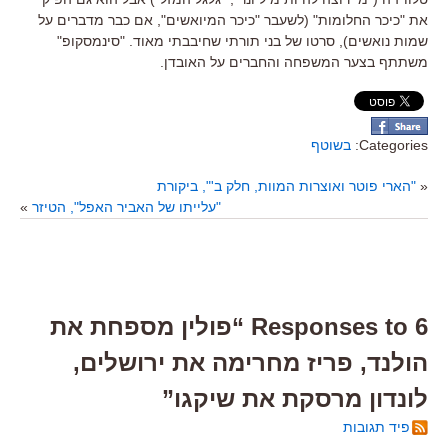
את "כיכר החלומות" (לשעבר "כיכר המיואשים", אם כבר מדברים על
שמות נואשים), סרטו של בני תורתי שחיבבתי מאוד. "סינמסקופ"
משתתף בצער המשפחה והחברים על האובדן.
Categories:
בשוטף
«
"הארי פוטר ואוצרות המוות, חלק ב'", ביקורת
"עלייתו של האביר האפל", הטיזר
»
6 Responses to “פולין מספחת את
הולנד, פריז מחרימה את ירושלים,
לונדון מרסקת את שיקגו”
פיד תגובות