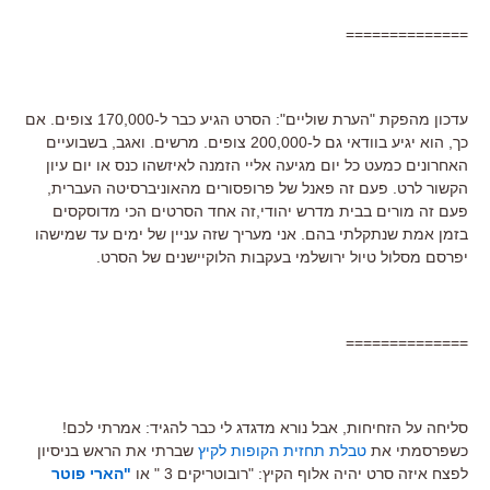
==============
עדכון מהפקת "הערת שוליים": הסרט הגיע כבר ל-170,000 צופים. אם
כך, הוא יגיע בוודאי גם ל-200,000 צופים. מרשים. ואגב, בשבועיים
האחרונים כמעט כל יום מגיעה אליי הזמנה לאיזשהו כנס או יום עיון
הקשור לרט. פעם זה פאנל של פרופסורים מהאוניברסיטה העברית,
פעם זה מורים בבית מדרש יהודי,זה אחד הסרטים הכי מדוסקסים
בזמן אמת שנתקלתי בהם. אני מעריך שזה עניין של ימים עד שמישהו
יפרסם מסלול טיול ירושלמי בעקבות הלוקיישנים של הסרט.
==============
סליחה על הזחיחות, אבל נורא מדגדג לי כבר להגיד: אמרתי לכם!
כשפרסמתי את
טבלת תחזית הקופות לקיץ
שברתי את הראש בניסיון
לפצח איזה סרט יהיה אלוף הקיץ: "רובוטריקים 3 " או
"הארי פוטר