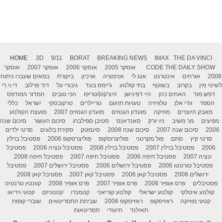
HOME
3D
9/11
BORAT
BREAKING NEWS
IMAX
THE DA VINCI
THE DAILY SHOW
CODE
אוסקר 2005
אוסקר 2006
אוסקר 2007
אוסקר
2008
אורחים
אינטרנט
אנג לי
אנימציה
ארכיון
ביקורת
במאים שעברו ניתוח
לשינוי מין
בקרוב
בשוטף
בתי קולנוע
ג'יימס בונד
גיבורי על
דוד פרלוב
די.וי.די
דפש מוד
האחים כהן
היי דפינישן
היצ'קוק/טריפו
הכי טובים
המדור המודפס
הספד
וודי אלן
טלוויזיה
טעויות תרגום
טריילרים
טרקובסקי
ישראל
כללי
מאבק היוצרים
מוזיקה
מועדון הגנוזים
מועדון הגנוזים 2007
מועצת הקולנוע
מפיצים
מר משיב
ניו יורק
סאנדאנס
סטיבן ספילברג
סיכום העשור
סיכום שנה
2006
סיכום שנה 2007
סיכום שנה 2008
סינמטק
סקירת בלוגים
סרטי ילדים
סרטי קיץ
סתם
פול מקרטני
פוליצרוסקופ
פוליצרסקופ 2006
פסטיבל ברלין
2006
פסטיבל ברלין 2007
פסטיבל ברלין 2008
פסטיבל ונציה 2006
פסטיבל
ונציה 2007
פסטיבל חיפה 2006
פסטיבל חיפה 2007
פסטיבל חיפה 2008
פסטיבל טורונטו 2006
פסטיבל ירושלים 2006
פסטיבל ירושלים 2007
פסטיבל
ירושלים 2008
פסטיבל קאן 2006
פסטיבל קאן 2007
פסטיבל קאן 2008
פסטיבלים
פרס אופיר 2006
פרס אופיר 2007
פרס אופיר 2008
קוונטין טרנטינו
קולנוע איטלקי
קולנוע ישראלי
קולנוע קוריאני
קטמנדו
קטנוניזם
קטעי וידיאו
קטעי מוזיקה
ראזיסקופ
ראזיסקופ 2006
שביתת התסריטאים
שוברי קופות
תאילנד
תיעודי
תסריטאות