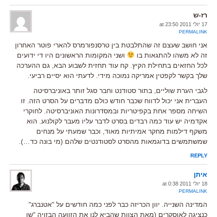
רז-ש
17 יולי 2011 at 23:50
PERMALINK
אני חושב שעצם זה שהתלבטת בין טרסנפורמרס להארי פוטר האחרון
זה לא משהו להתגאות בו
ושני המקומות הראשונים היו די ידועים
לכל החזאים בתחילת הקיץ. קח עוד תחזית לשבוע הבא, גם ההערכה
שלך בקשר לקפטין אמריקה נמוכה מידי. לדעתי הוא יסיים רביעי.
לגבי הערת שוליים, בתור סטודנט וחבר סגל זותר באוניברסיטה
העברית אני יכול לדווח שכבר חודש כולם מדברים על הסרט הזה. זו
השיחה מספר אחת בקפיטריות ובמסדרונות האוניברסיטה. לחוקרי
אקדמיה יש עוד כמה רבדים בסרט לדבר עליו מעבר לקולנוע. הוא
משקף דילמות מחקר אמיתיות מאוד, וכבר שמעתי על מנחים
שמשתמשים בדוגמאות מהסרט לסטודנטים שלהם (מי בונה כד…).
REPLY
איתן
18 יולי 2011 at 0:38
PERMALINK
המדינה השנייה. יוון הכריזה כבר לפני כמה חודשים על "אטנברג"
כנציגה לאוסקרים (מאת הצוות שהביא לנו את הזוועה הבזויה "שן