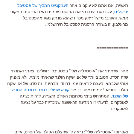
ראשית, אם אתם לא עוקבים אחר
העמקגייט המביך של פסטיבל
ירושלים
, עשו זאת. עדכנתי את הפוסט פעמיים מאז הפרסום המקורי
אמש. והערב: מישל ריאק מכריז שהוא מנתק מגע מהפסטיבל
מהעלבון. זו בשורה הרסנית לפסטיבל הירושלמי.
=============
אחרי שראיתי את "אוסטרליה שלי" בפסטיבל ירושלים יצאתי ואמרתי
שזה הסרט הטוב ביותר של אניישקה הולנד שראיתי מימיי, ולא מעניין
אותי שלבמאי בעצם קוראים עמי דרוזד. מבחינתי זה סרט של אניישקה
הולנד. וטראח! יומיים אחר כך אני
קורא שפולין בחרה בסרטה החדש
של הולנד
, המתרחש בימי מלחמת העולם השנייה, להיות נציגה
לאוסקרים. לדעתי זו המדינה הראשונה שמכריזה כבר על נציגה
לאוסקרים.
ואפרופו "אוסטרליה שלי": נראה לי שהצלם הפולני של הסרט, אדם