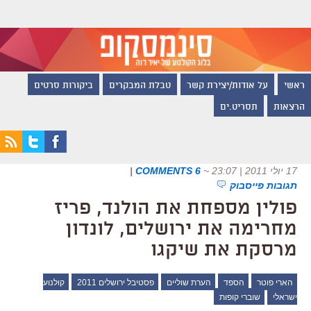
ראשי
על אודות/יצירת קשר
טבלת המבקרים
ביקורות סרטים
הרצאות
תסריט.ים
17 יולי 2011 | 23:07
~
6 COMMENTS
|
תגובות פייסבוק
פולין מספחת את הולנד, פריז
מחרימה את ירושלים, לונדון
מרסקת את שיקגו
הארי פוטר
הספד
הערת שוליים
פסטיבל ירושלים 2011
קולנוע
ישראלי
שוברי קופות