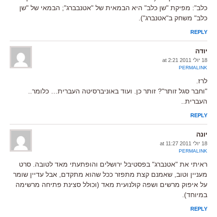
כלב": מפיקת "שן כלב" היא הבמאית של "אטנבברג"; הבמאי של "שן
כלב" משחק ב"אטנברג").
REPLY
יודה
18 יולי 2011 at 2:21
PERMALINK
לרז.
"וחבר סגל זותר"? זותר כן. ועוד באוניברסיטה העברית… כלומר..
העברית..
REPLY
יונה
18 יולי 2011 at 11:27
PERMALINK
ראיתי את "אטנברג" בפסטיבל ירושלים והופתעתי מאד לטובה. סרט
מעניין וטוב, שאמנם קצת מתפזר ככל שהוא מתקדם, אבל עדיין שומר
על איפוק מרשים ושפה קולנועית מאד (וכולל סצינת פתיחה מרשימה
במיוחד).
REPLY