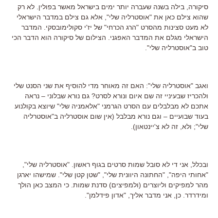
סיקורה, בילה בשנה שעברה יותר ימים בישראל מאשר בפולין. לא רק
שהוא צילם כאן את "אוסטרליה שלי", אלא גם צילם במדבר הישראלי
לא מעט סצינות מהסרט "הרג הכרחי" של יז'י סקולימובסקי. המדבר
הישראלי מגלם את המדבר האפגני. הצילום של סיקורה הוא הדבר הכי
טוב ב"אוסטרליה שלי".
ואגב "אוסטרליה שלי": האם זה מאוחר מדי להוסיף את שני הסנט שלי
ולהכריז שבעיניי זה שם איום ונורא לסרט? גם נורא שבלוני – נראה
אתכם לא מבלבלים עם הסרט הגרמני "אלאמניה שלי" שיוצא בקולנוע
בעוד שבועיים – וגם נורא מבלבל (אין שום אוסטרליה ב"אוסטרליה
שלי"; ולא, זה לא צ'יינטאון).
ובכלל, אני די לא סובל שמות סרטים בגוף ראשון. "אוסטרליה שלי",
"אחותי היפה", "החתונה היוונית שלי", "שטן קטן שלי". שמישהו יארגן
מהר למפיקים וליוצרים (ולמפיצים) סדנת שמות. כי המצב כאן הולך
ומידרדר. כן, אני מדבר אליך, "אדון פידלמן".