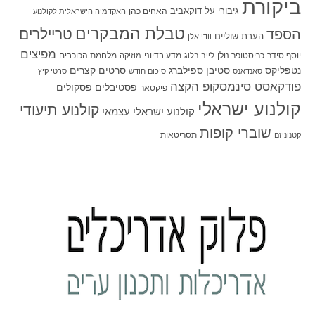
ביקורת
גיבורי על
דוקאביב
האחים כהן
האקדמיה הישראלית לקולנוע
טבלת המבקרים
טריילרים
הספד
הערת שוליים
וודי אלן
מפיצים
יוסף סידר
כריסטופר נולן
מדע בדיוני
מלחמת הכוכבים
לייב בלוג
מוזיקה
סטיבן ספילברג
סרטים קצרים
נטפליקס
סאנדאנס
סיכום חודש
סרטי קיץ
פודקאסט סינמסקופ הקצה
פסטיבלים
פסקולים
פיקסאר
קולנוע ישראלי
קולנוע תיעודי
קולנוע ישראלי עצמאי
שוברי קופות
תסריטאות
קטנוניזם