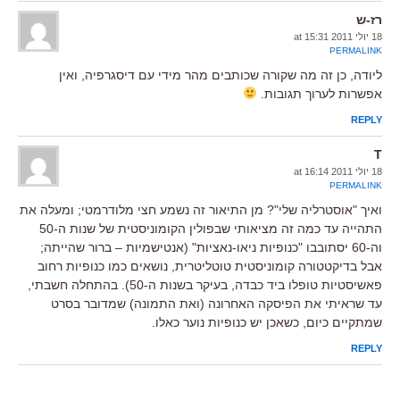
רז-ש
18 יולי 2011 at 15:31
PERMALINK
ליודה, כן זה מה שקורה שכותבים מהר מידי עם דיסגרפיה, ואין
אפשרות לערוך תגובות.
REPLY
T
18 יולי 2011 at 16:14
PERMALINK
ואיך "אוסטרליה שלי"? מן התיאור זה נשמע חצי מלודרמטי; ומעלה את
התהייה עד כמה זה מציאותי שבפולין הקומוניסטית של שנות ה-50
וה-60 יסתובבו "כנופיות ניאו-נאציות" (אנטישמיות – ברור שהייתה;
אבל בדיקטטורה קומוניסטית טוטליטרית, נושאים כמו כנופיות רחוב
פאשיסטיות טופלו ביד כבדה, בעיקר בשנות ה-50). בהתחלה חשבתי,
עד שראיתי את הפיסקה האחרונה (ואת התמונה) שמדובר בסרט
שמתקיים כיום, כשאכן יש כנופיות נוער כאלו.
REPLY