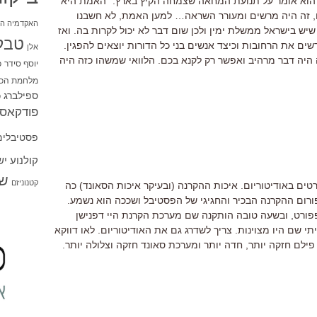
 הוא אומר על תנועת המחאה שצמחה הקיץ בארץ: "האמת היא
זה היה מרשים ומעורר השראה… למען האמת, לא חשבנו
האקדמיה הי
יש בישראל ממשלת ימין ולכן שום דבר לא יכול לקרות בה. ואז
טבל
ים את הרחובות וכיצד אנשים בני כל הדורות יוצאים להפגין.
אלן
ה היה דבר מרהיב ואפשר רק לקנא בכם. הלוואי שמשהו כזה היה
יוסף סידר
כ
מלחמת הכו
ספילברג
ס
פודקאסט
פסטיבלים
קולנוע י
שו
קטנוניזם
רטים באודיטוריום. איכות ההקרנה (ובעיקר איכות הסאונד) כה
פורום ההקרנה הבכיר והחגיגי של הפסטיבל ושככה הוא נשמע.
ורט, ובשעה טובה הותקנה שם מערכת הקרנת היי דפנישן
ראיתי שם היו מצוינות. צריך לשדרג גם את האודיטוריום. לאו דווקא
ילם חזקה יותר, חדה יותר ומערכת סאונד חזקה וצלולה יותר.