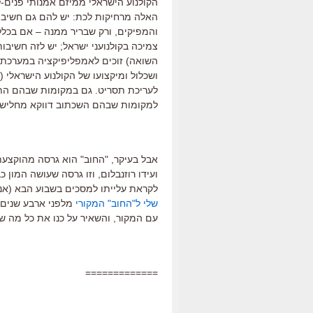
הקולנוע הישראלי ממיזם אמנותי פנים-ל
האלה מרחיקות לכת: יש להם גם חשיבות
והמפיקים, ורק שבריר ממנה – אם בכלל 
צמיכה בקולנועני ישראל; יש לזה חשיבו
השואה) זוכים לאמפליפיקציה במערכת ה
ושכלול ומיקצועו של הקולנוע הישראלי (
לעריכת תסריט. גם במקומות שבהם הת
למקומות שבהם השכתוב דווקא מחליש 
אבל בעיקר, "החוב" הוא גרסה מהוקצע
ועידו רוזנבלום, וזו גרסה שעושה המון 
לקראת עלייתו למסכים בשבוע הבא (אני
שלי ל"החוב" המקורי
מלפני ארבע שנים.
עם המקור, והשאיר על כנו את כל מה ש
=============