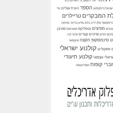
גיבורי על
דוקאביב
האחים כהן
הספד
הערת שוליים
שראלית לקולנוע
וודי
ת המבקרים
טריילרים
ריסטופר נולן
מדע בדיוני
לייב בלוג
מוזיקה
מפיצים
סטיבן
נטפליקס
כבים
סאנדאנס
סרטים קצרים
יכום חודש
סרטי קיץ
 סינמסקופ הקצה
פיקסאר
קולנוע ישראלי
פסקולים
קולנוע תיעודי
שראלי עצמאי
ברי קופות
תסריטאות