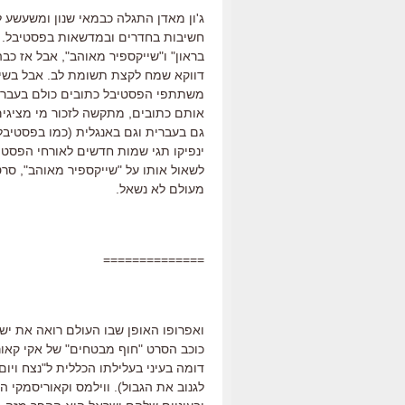
ג'ון מאדן התגלה כבמאי שנון ומשעשע לל
חשיבות בחדרים ובמדשאות בפסטיבל. נר
בראון" ו"שייקספיר מאוהב", אבל אז כב
דווקא שמח לקצת תשומת לב. אבל בשיח
משתתפי הפסטיבל כתובים כולם בעברית
אותם כתובים, מתקשה לזכור מי מציגים
גם בעברית וגם באנגלית (כמו בפסטיבל 
ינפיקו תגי שמות חדשים לאורחי הפסטיב
לשאול אותו על "שייקספיר מאוהב", סרט
מעולם לא נשאל.
==============
ואפרופו האופן שבו העולם רואה את יש
כוכב הסרט "חוף מבטחים" של אקי קאורי
דומה בעיני בעלילתו הכללית ל"נצח ויום"
לגנוב את הגבול). ווילמס וקאוריסמקי ה