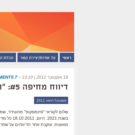
ראשי
על אודות/יצירת קשר
טבלת ה
18 אוקטובר 2011 | 13:10
~
7 COMMENTS
דיווח מחיפה #5: "החוב", הרימייק וגלעד שליט
פסטיבל חיפה 2011
שלום לקוראי "סינמסקופ" מהעתיד, שמגי
בשנת 2021.
מואצות, עוקבת אחר הדיווחים על שחרו