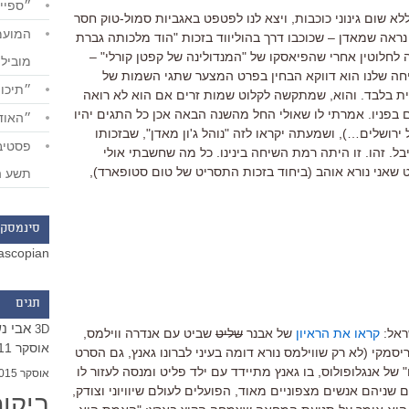
״ספייד
א שום גינוני כוכבות, ויצא לנו לפטפט באגביות סמול-טוק חסר
אה שמאדן – שכוכבו דרך בהוליווד בזכות "הוד מלכותה גברת
ה לחלוטין אחרי שהפיאסקו של "המנדולינה של קפטן קורלי" –
מוביל
ה שלנו הוא דווקא הבחין בפרט המצער שתגי השמות של
״תיכון
 בלבד. והוא, שמתקשה לקלוט שמות זרים אם הוא לא רואה
 בפניו. אמרתי לו שאולי החל מהשנה הבאה אכן כל התגים יהיו
״האודי
ירושלים…), ושמעתה יקראו לזה "נוהל ג'ון מאדן", שבזכותו
ל. זהו. זו היתה רמת השיחה בינינו. כל מה שחשבתי אולי
 שאני נורא אוהב (ביחוד בזכות התסריט של טום סטופארד),
תשע ה
סינמסקו
ascopian
תגים
אבי נ
3D
ראל:
קראו את הראיון
של אבנר
שליט
שביט עם אנדרה ווילמס,
אוסקר 2011
סמקי (לא רק שווילמס נורא דומה בעיני לברונו גאנץ, גם הסרט
 של אנגלופולוס, בו גאנץ מתיידד עם ילד פליט ומנסה לעזור לו
אוסקר 2015
ם שניהם אנשים מצפוניים מאוד, הפועלים לעולם שיוויוני וצודק,
ביקו