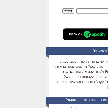
להגביר
או
חיפוש
להנמיך
עוצמת
שמע.
סינמסקופ"
ור לממן את פעילות הבלוג, טבלת
והפודקאסט? מוזמנים לבקר
בדף שלי
ולבחור לכם את אחת מדרגות
ולהצטרף לקבוצות הסודיות של
" לקבלת עדכונים והמלצות פרטיות.
לעדכוני המייל של ״סינמסקופ״