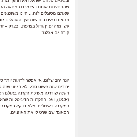
ובעיניים שלהם ישראל היא ההפך מזה.
שהפתעתם אותנו בעצמכם במחאה הזו, 
שאתם מסוגלים לזה… היינו משוכנעים ש
פתאום ראינו בחדשות איך האוהלים גודש
עשו מזה עניין גדול בצרפת, ובצדק – ז
קורה גם אצלנו".
================
יונה יהב שלום. אי אפשר לראות יותר ס
ירודים שזה פשוט סבל. לא הגיוני שזה 
השנה שודרגה מערכת הקרנה באולם רפפ
(DCP), ואכן ההקרנות הדיגיטליות ש
במקרנה דיגיטלית, אלא דווקא במקרנת פ
הסאונד שם שרט לי את האוזניים.
===========