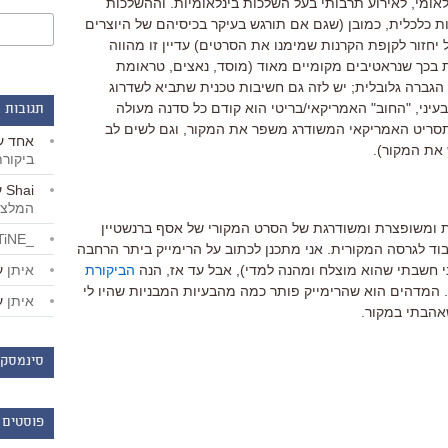
אומי, לאירוע תרבותי בעל השלכות בינלאומיות. וההשלכות
 כלכלית, כמובן (שגם אם תורגש בעיקר בכיסיהם של היוצרים
יחזור לקןפת הקרנות שמימנו את הסרטים) עדיין זו מהווה
ת בכך שנראטיבים מקומיים מאוד (מוסד, נאצים, טראומת
גברה גלובלית; יש לזה גם חשיבות טכנית שתביא לשדרוג
בעיני, "החוב" האמריקאי/בריטי הוא קודם כל סדנה מעולה
תגובות 
סריט האמריקאי המשודרג משפר את המקור, וגם לשים לב
אחד
ע
את המקור).
ביקור
Shai
ע
המלצו
ת ומשופצרת ומשודרגת של הסרט המקורי של אסף ברנשטיין
_LiBERTiNE_
כבוד לגרסה המקורית. אני מתכנן לכתוב על הרימייק ביתר הרחבה
איתן
ע
 חשבתי שהוא מוצלח ומהנה למדי), אבל עד אז, הנה
הביקורת
 המדהים הוא שהרימייק פותר כמה מהבעיות המבניות שהיו לי
איתן
ע
אהבתי במקור.
סינמסקו
פוסטים 