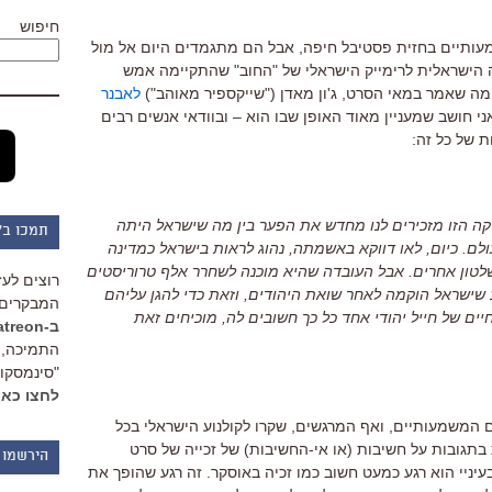
חיפוש
שמעותיים בחזית פסטיבל חיפה, אבל הם מתגמדים היום אל מול
ה הישראלית לרימייק הישראלי של "החוב" שהתקיימה אמש
 מה שאמר במאי הסרט, ג'ון מאדן ("שייקספיר מאוהב")
לאבנר
י חושב שמעניין מאוד האופן שבו הוא – ובוודאי אנשים רבים
 של כל זה:
קה הזו מזכירים לנו מחדש את הפער בין מה שישראל היתה
תמכו ב"
לם. כיום, לאו דווקא באשמתה, נהוג לראות בישראל כמדינה
 שלטון אחרים. אבל העובדה שהיא מוכנה לשחרר אלף טרוריסטים
רוצים לעז
ב שישראל הוקמה לאחר שואת היהודים, וזאת כדי להגן עליהם
המבקרים 
ים של חייל יהודי אחד כל כך חשובים לה, מוכיחים זאת
ב-Patreon
התמיכה, 
"סינמסקופ
לחצו כאן
ם המשמעותיים, ואף המרגשים, שקרו לקולנוע הישראלי בכל
בתגובות על חשיבות (או אי-החשיבות) של זכייה של סרט
הירשמו 
בעיניי הוא רגע כמעט חשוב כמו זכיה באוסקר. זה רגע שהופך את