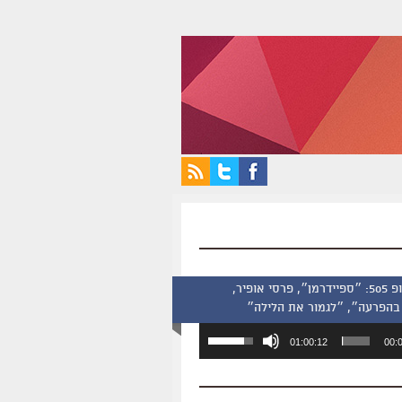
סינמסקופ 505: ״ספיידרמן״, פרסי אופיר,
בהפרעה״, ״לגמור את הלילה״
השתמש
01:00:12
00:
במקש
למעלה/למטה
כדי