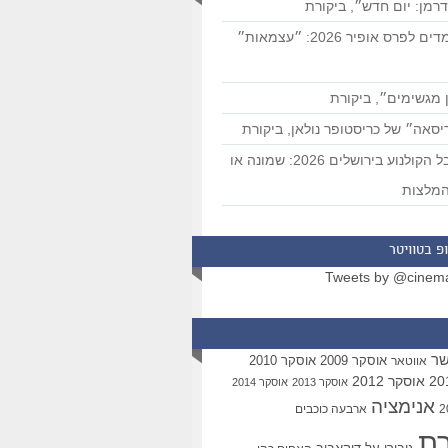
רמן: יום חדש״, ביקורת
המועמדים לפרס אופיר 2026: ״עצמאות״
 מגשימים״, ביקורת
סאה״ של כריסטופר נולאן, ביקורת
פסטיבל הקולנוע בירושלים 2026: שמונה או
מלצות
פ בטוויטר
Tweets by @cinem
שר
אוסקר 2009
אוסקר 2010
אווטאר
אוסקר 2012
אוסקר 2013
אוסקר 2014
אנימציה
ארבעה כוכבים
רת