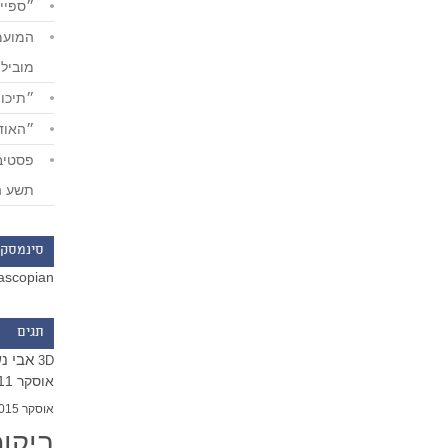
״ספייד
מוביל
״תיכון
״האודי
תשע ה
סינמסקו
ascopian
תגים
אבי נ
3D
אוסקר 2011
אוסקר 2015
ביקו