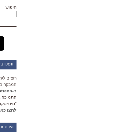
חיפוש
תמכו ב"
רוצים לעז
המבקרים 
ב-Patreon
התמיכה, 
"סינמסקופ
לחצו כאן
הירשמו 