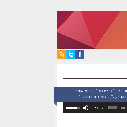
סינמסקופ 505: ״ספיידרמן״, פרסי אופיר,
בהפרעה״, ״לגמור את הלילה״
השתמש
01:00:12
00:
במקש
למעלה/למטה
כדי