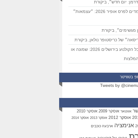
רמן: יום חדש״, ביקורת
המועמדים לפרס אופיר 2026: ״עצמאות״
 מגשימים״, ביקורת
סאה״ של כריסטופר נולאן, ביקורת
פסטיבל הקולנוע בירושלים 2026: שמונה או
מלצות
פ בטוויטר
Tweets by @cinem
שר
אוסקר 2009
אוסקר 2010
אווטאר
אוסקר 2012
אוסקר 2013
אוסקר 2014
אנימציה
ארבעה כוכבים
רת