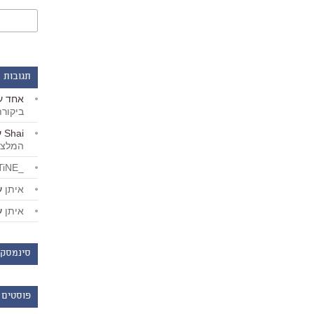
תגובות 
אחד
ע
ביקור
Shai
ע
המלצו
_LiBERTiNE_
איתן
ע
איתן
ע
סינמסקו
פוסטים 