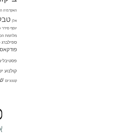
האקדמיה הי
טבל
אלן
יוסף סידר
כ
מלחמת הכו
ספילברג
ס
פודקאסט
פסטיבלים
קולנוע י
שו
קטנוניזם