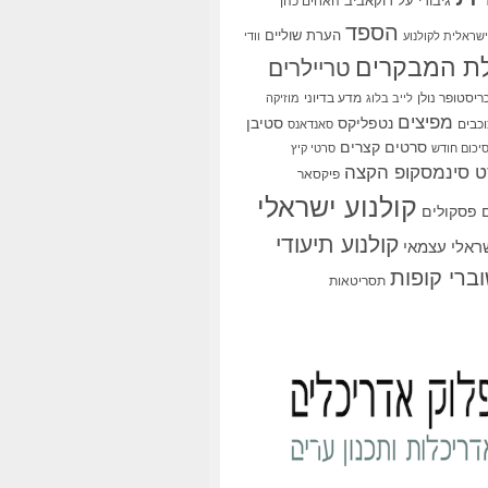
גיבורי על
דוקאביב
האחים כהן
הספד
הערת שוליים
שראלית לקולנוע
וודי
ת המבקרים
טריילרים
ריסטופר נולן
מדע בדיוני
לייב בלוג
מוזיקה
מפיצים
סטיבן
נטפליקס
כבים
סאנדאנס
סרטים קצרים
יכום חודש
סרטי קיץ
 סינמסקופ הקצה
פיקסאר
קולנוע ישראלי
פסקולים
קולנוע תיעודי
שראלי עצמאי
ברי קופות
תסריטאות