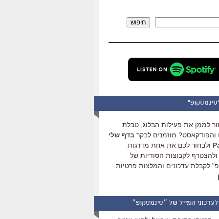
להגביר
או
חיפוש
להנמיך
עוצמת
שמע.
סינמסקופ"
ור לממן את פעילות הבלוג, טבלת
והפודקאסט? מוזמנים לבקר
בדף שלי
ולבחור לכם את אחת מדרגות
ולהצטרף לקבוצות הסודיות של
" לקבלת עדכונים והמלצות פרטיות.
לעדכוני המייל של ״סינמסקופ״