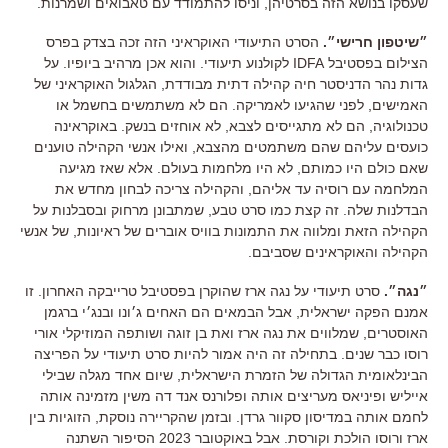
שעסקו בנושא הזה בסרטיהן
,
וניסו להתמודד עם טאבואים ושמרנות
.
״שיטפון חרישי״
.
הסרט התיעודי האוקראיני הזה זכה בצדק בפרס
הצילום בפסטיבל
IDFA
לקולנוע תיעודי
.
והוא אכן מרהיב ביופיו
.
על
גדות נהר הדניסטר חיה קהילה דתית מבודדת
,
הגלגול האוקראיני של
האמישים
,
לפני שהגיעו לאמריקה
.
הם לא משתמשים בחשמל או
טכנולוגיה
,
הם לא מתגייסים לצבא
,
לא אוחזים בנשק
.
באוקראינה
כועסים עליהם שהם משתמטים מהצבא
,
ואילו אנשי הקהילה טוענים
שאם כולם היו כמותם
,
לא היו מלחמות בעולם
.
אלא שאז מגיעה
המלחמה עם רוסיה עד אליהם
,
והקהילה צריכה לבחון מחדש את
הבדלנות שלה
.
זה קצת כמו סרט טבע
,
שמתבונן מרחוק ובסבלנות על
הקהילה הזאת ומלווה את התמונות בוויס אוברים של ראיונות
,
של אנשי
הקהילה והאוקראינים שסביבם
.
״נגה״
.
סרט תיעודי על נגה ארז שהוקרן בפסטיבל טרייבקה האחרון
.
זו
אמנם הפקה ישראלית
,
אבל הבמאים הם האחים ג׳ונו ובנג׳י ברגמן
האוסטרים
,
שמלווים את נגה ארז ואת בן זוגה ושותפה המוזיקלי אורי
רוסו כבר שנים
.
בתחילה זה היה אמור להיות סרט תיעודי על הפריצה
הבינלאומית הגדולה של הזמרת הישראלית
,
שיום אחד מגלה שבילי
אייליש ופיניאס מעריצים אותה ופלורנס אנד דה משין מזמינה אותה
לחמם אותה במדיסון סקוור גרדן
.
ובזמן שהקריירה נוסקת
,
הזוגיות בין
ארז ורוסו הולכת וקורסת
.
אבל באוקטובר
2023
הסיפור השתנה