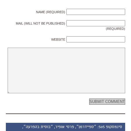
NAME (REQUIRED)
MAIL (WILL NOT BE PUBLISHED)
(REQUIRED)
WEBSITE
סינמסקופ 505: ״ספיידרמן״, פרסי אופיר, ״בוסית בהפרעה״,