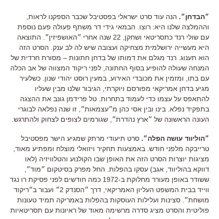
״הבדחן״
.
הנה עוד סרט ישראלי בפסטיבל שכבר הספקנו לראות
,
וההמלצה שלנו היא
:
רוצו
.
הבמאי גידי דר משתף פעולה פעם נוספת
עם שולי רנד כתסריטאי ושחקן
, 22
שנה אחרי ״האושפיזין״
.
התוצאה
היא מעשייה ירושלמית מצחיקה ועצובה שיש לה לב ענק
.
הסרט הזה
הוא תענוג
.
רנד מגלם את דמותו של בדחן חתונות
–
מסורת חרדית של
המנחה שעולה להופיע בסוף החתונה
,
לפני ריקוד המצווה של אב הכלה
עם בתו
,
ומזמין את מכובדי האירוע
,
במעין רוסט יהודי שנון
.
כשלעיר
מגיע בדחן אמריקאי מפורסם ויוקרתי
,
הגיבור שלנו מבין שעליו
להתאפס על עצמו כדי לעמוד בתחרות
.
טל פרידמן גונב את ההצגה
בתפקיד נפלא
.
בינו ובין אסי כהן מ״עצמאות״
,
זו שנה נפלאה לבוגרי
העונה הראשונה של ״ארץ נהדרת״
,
שגורמים לצופים לצחוק ולהתרגש
.
״הוליווד עושה הפלה״
.
סרט תיעודי מרתק שמגיע הישר מפסטיבל
טרייבקה מלפני חודש
.
באמצעות תחקיר ויזואלי מוצלח ומפתיע מאוד
,
מציגות יוצרות הסרט הזה את האופן שבו הקולנוע והטלוויזיה
(
לאו
דווקא בהוליווד
,
אגב
)
עסקו בהפלות
.
החל מפרק בסיטקום ״מוד״
,
ששודר באופן מעורר מחלוקת ב-1972 כמה חודשים לפני פסיקת רו נגד
ווייד בבית המשפט העליון האמריקאי
,
דרך ״הסנדק
2
״ ועבור ב״ריקוד
מושחת״
.
סצינות ועלילות העוסקות בהפלות באמריקה תמיד טעונות
פוליטית והסרט מציג סדרה מרשימה מאוד של ראיונות עם תסריטאיות