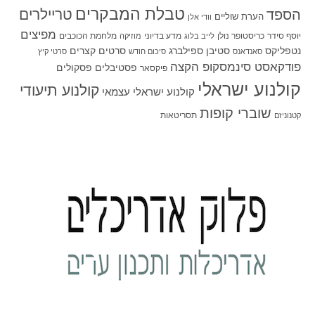
טבלת המבקרים
טריילרים
הספד
הערת שוליים
וודי אלן
מפיצים
יוסף סידר
כריסטופר נולן
מדע בדיוני
מלחמת הכוכבים
לייב בלוג
מוזיקה
סטיבן ספילברג
סרטים קצרים
נטפליקס
סאנדאנס
סיכום חודש
סרטי קיץ
פודקאסט סינמסקופ הקצה
פסטיבלים
פסקולים
פיקסאר
קולנוע ישראלי
קולנוע תיעודי
קולנוע ישראלי עצמאי
שוברי קופות
תסריטאות
קטנוניזם