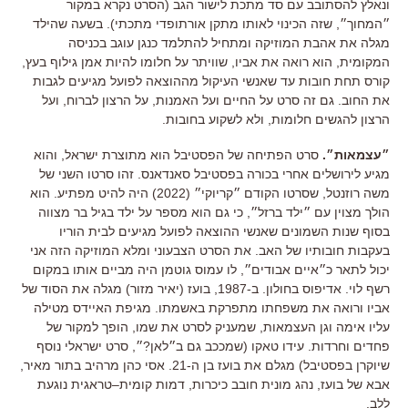
ונאלץ להסתובב עם סד מתכת לישור הגב
(
הסרט נקרא במקור
״המחוך״
,
שזה הכינוי לאותו מתקן אורתופדי מתכתי
).
בשעה שהילד
מגלה את אהבת המוזיקה ומתחיל להתלמד כנגן עוגב בכניסה
המקומית
,
הוא רואה את אביו
,
שוויתר על חלומו להיות אמן גילוף בעץ
,
קורס תחת חובות עד שאנשי העיקול מההוצאה לפועל מגיעים לגבות
את החוב
.
גם זה סרט על החיים ועל האמנות
,
על הרצון לברוח
,
ועל
הרצון להגשים חלומות
,
ולא לשקוע בחובות
.
״עצמאות״
.
סרט הפתיחה של הפסטיבל הוא מתוצרת ישראל
,
והוא
מגיע לירושלים אחרי בכורה בפסטיבל סאנדאנס
.
זהו סרטו השני של
משה רוזנטל
,
שסרטו הקודם ״קריוקי״
(2022)
היה להיט מפתיע
.
הוא
הולך מצוין עם ״ילד ברזל״
,
כי גם הוא מספר על ילד בגיל בר מצווה
בסוף שנות השמונים שאנשי ההוצאה לפועל מגיעים לבית הוריו
בעקבות חובותיו של האב
.
את הסרט הצבעוני ומלא המוזיקה הזה אני
יכול לתאר כ״איים אבודים״
,
לו עמוס גוטמן היה מביים אותו במקום
רשף לוי
.
אדיפוס בחולון
.
ב
-1987,
בועז
(
יאיר מזור
)
מגלה את הסוד של
אביו ורואה את משפחתו מתפרקת באשמתו
.
מגיפת האיידס מטילה
עליו אימה וגן העצמאות
,
שמעניק לסרט את שמו
,
הופך למקור של
פחדים וחרדות
.
עידו טאקו
(
שמככב גם ב״לאן
?
״
,
סרט ישראלי נוסף
שיוקרן בפסטיבל
)
מגלם את בועז בן ה
-21.
אסי כהן מרהיב בתור מאיר
,
אבא של בועז
, נהג מונית חובב כיכרות,
דמות קומית
–
טראגית נוגעת
ללב
.