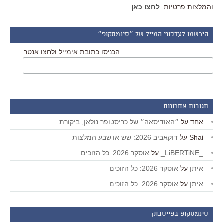
והמלצות פרטיות.
לחצו כאן
הירשמו לעדכוני המייל של ״סינמסקופ״
הכניסו כתובת אימייל ולחצו אנטר
תגובות אחרונות
אחד
על
״האודיסאה״ של כריסטופר נולאן, ביקורת
Shai
על
דוקאביב 2026: שש או שבע המלצות
_LiBERTiNE_
על
אוסקר 2026: כל הזוכים
איתן
על
אוסקר 2026: כל הזוכים
איתן
על
אוסקר 2026: כל הזוכים
סינמסקופ בפייסבוק