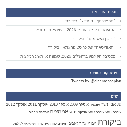
פוסטים אחרונים
״ספיידרמן: יום חדש״, ביקורת
המועמדים לפרס אופיר 2026: ״עצמאות״ מוביל
״תיכון מגשימים״, ביקורת
״האודיסאה״ של כריסטופר נולאן, ביקורת
פסטיבל הקולנוע בירושלים 2026: שמונה או תשע המלצות
סינמסקופ בטוויטר
Tweets by @cinemascopian
תגים
אבי נשר
אוסקר 2011
אוסקר 2012
אוסקר 2009
אוסקר 2010
3D
אווטאר
אנימציה
אוסקר 2015
ארבעה כוכבים
אוסקר 2013
אוסקר 2014
ביקורת
גיבורי על
דוקאביב
האחים כהן
האקדמיה הישראלית לקולנוע