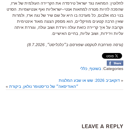
לחלוטין
:
המחאה נגד ישראל טירפדה את הקריירה העולמית של ארז
,
שהפכה להיות מטרה למחאות אנטי
–
ישראליות ואף אנטישמיות
.
הסרט
בנוי כמו אלבום
,
כל מערכה בו היא על שם שיר של נגה ארז
,
ולמרות
שאין הרבה קטעים מוזיקליים
,
הוא מספק הצצה מאוד אינטימית
וקרובה על איך קריירה כזאת עולה ויורדת ושוב עולה
,
וגוררת איתה
עליות וירידות, ושוב עליות, בחיים האישיים
.
(גרסה מורחבת לטקסט שפורסם ב״כלכליסט״, 8.7.2026)
Categories:
בשוטף
,
כללי
«
דוקאביב 2026: שש או שבע המלצות
״האודיסאה״ של כריסטופר נולאן, ביקורת
»
Leave a Reply