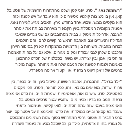
״רשומות נאגי״
.
סרט יפני קטן ושקט מהתחרות הרשמית של פסטיבל
קאן
.
אין בו ניצוצות קולנוע מסעירים כי הוא עובד על אש קטנה וכזה
הוא מקסים ממש
.
שבוע אחד בחודש מרץ
,
האביב מגיע לעיירה נאגי
.
אמנית מקומית המפסלת בעץ הקמפור מארחת בביתה את גיסתה
לשעבר
,
אדריכלית מטוקיו
.
בבית מסתובבים גם שני נערים שכאבי
הגדילה והנעורים וגם האהבה הראשונה קשים להם
,
והם חולמים
לברוח מהבית
.
השיחות בין הדמויות מתמקדות לא רק בסיפור חייהן
והלבטים שלהן לגבי עבודה ומקום מגורים
,
אלא גם על מהות האמנות
והיחס בין אמן ובין יצירתו
.
יש משהו בסבלנות של הסרט להתבונן
באמנות ולנסות לפענח את המבט שלה ואת מהותה שקצת מזכיר
סרטים של ז׳אק ריווט הצרפתי או ויקטור אריסה הספרדי
.
״ילד ברזל״
.
התבגרות, אהבה ראשונה, פיסול בעץ, וחיים בכפר, בין
פרות ושדות, מופיעים גם כאן.
זהו
,
ככל הנראה
,
הסרט הכי מקסים
בפסטיבל
.
סרט שיש בו אור
,
אופטימיות ושמחת חיים
.
זה סרט אנימציה
צרפתי המבוצע בדיו וצבעי מים
,
שהגיע עטור פרסים מפסטיבל
האנימציה באנסי שזה עתה הסתיים
.
לואי קלישי
,
אנימטור צרפתי
שעבד בפיקסאר וביים במולדתו את סרטי האנימציה על אסטריקס
,
יוצר
סרט התבגרות אוטוביוגרפי המתרחש בסוף שנות השמונים והמבוסס
על נעוריו בחווה צרפתית
,
כילד בן
13
שסבל מבעיות בעמוד השדרה