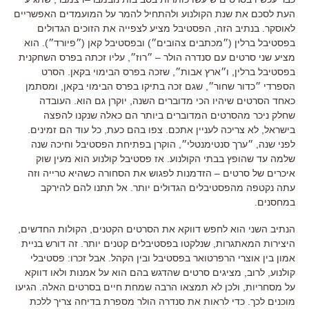
העת לסכם את שנת הקולנוע ולהתחיל להמר על המועמדים האפשריים
לאוסקר
.
בנתיב הזה
,
הפסטיבל מציע לצפייה את הזוכים הגדולים
בפסטיבל ברלין
(
״מכתבים צהובים״
)
ובפסטיבל קאן
(
״פיורד״
).
הוא
מציע שני סרטים עם סנדרה הולר
–
״רוז״
,
עליו זכתה בפרס השחקנית
בפסטיבל ברלין
,
ו״ארץ אבות״
,
שזכה בפרס הבימוי בקאן
. הסרט
הספרדי
״כדור שחור״
,
שגם זכה בתיקו בפרס הבימוי בקאן
,
ומסתמן
כאחד הסרטים שיהיו הכי מדוברים השנה
,
יוקרן גם הוא
.
העובדה
שחלק ניכר מהסרטים המדוברים ביותר הם כאלה שנקנו להפצה
בישראל
,
לא צריכה לעניין אתכם
.
צפו בהם כעת
,
כל עוד הם זמינים
.
לפני שנה
,
״ערך סנטימנטלי״
,
הוקרן בפתיחת הפסטיבל וחיכה שנה
שלמה עד שהופץ בבתי הקולנוע
.
אז פסטיבל קולנוע הוא מעין שוק
איכרים של סרטים
–
הזדמנות לפגוש את הסחורה כשהיא טרייה וזה
עתה נקטפה מהפסטיבלים הגדולים יותר
.
אל תתנו להם להירקב
במחסנים
.
הנתיב השני הוא לחפש דווקא את הסרטים הקטנים
,
הקולות החדשים
,
היצירות המאתגרות, שנלקטו בפסטיבלים קטנים יותר
.
זה דורש בניית
אמון בין אוצרי הרפרטואר בפסטיבל ובין הקהל
.
אבל זכרו
:
פסטיבלי
קולנוע
,
לרוב
,
מציגים סרטים שהדגש בהם הוא על אמנות ולאו דווקא
על מסחריות
,
ולכן לא תמצאו הרבה שמחת חיים בסרטים האלה
.
הגיעו
מוכנים לכך
.
כדי לראות את סנדרה הולר מספרת בדיחה צריך ללכת