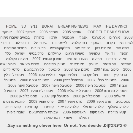
HOME
3D
9/11
BORAT
BREAKING NEWS
IMAX
THE DA VINCI
THE DAILY SHOW
CODE
אוסקר 2005
אוסקר 2006
אוסקר 2007
אוסקר
2008
אורחים
אינטרנט
אנג לי
אנימציה
ארכיון
ביקורת
במאים שעברו ניתוח
לשינוי מין
בקרוב
בשוטף
בתי קולנוע
ג'יימס בונד
גיבורי על
דוד פרלוב
די.וי.די
דפש מוד
האחים כהן
היי דפינישן
היצ'קוק/טריפו
הכי טובים
המדור המודפס
הספד
וודי אלן
טלוויזיה
טעויות תרגום
טריילרים
טרקובסקי
ישראל
כללי
מאבק היוצרים
מוזיקה
מועדון הגנוזים
מועדון הגנוזים 2007
מועצת הקולנוע
מפיצים
מר משיב
ניו יורק
סאנדאנס
סטיבן ספילברג
סיכום העשור
סיכום שנה
2006
סיכום שנה 2007
סיכום שנה 2008
סינמטק
סקירת בלוגים
סרטי ילדים
סרטי קיץ
סתם
פול מקרטני
פוליצרוסקופ
פוליצרסקופ 2006
פסטיבל ברלין
2006
פסטיבל ברלין 2007
פסטיבל ברלין 2008
פסטיבל ונציה 2006
פסטיבל
ונציה 2007
פסטיבל חיפה 2006
פסטיבל חיפה 2007
פסטיבל חיפה 2008
פסטיבל טורונטו 2006
פסטיבל ירושלים 2006
פסטיבל ירושלים 2007
פסטיבל
ירושלים 2008
פסטיבל קאן 2006
פסטיבל קאן 2007
פסטיבל קאן 2008
פסטיבלים
פרס אופיר 2006
פרס אופיר 2007
פרס אופיר 2008
קוונטין טרנטינו
קולנוע איטלקי
קולנוע ישראלי
קולנוע קוריאני
קטמנדו
קטנוניזם
קטעי וידיאו
קטעי מוזיקה
ראזיסקופ
ראזיסקופ 2006
שביתת התסריטאים
שוברי קופות
תאילנד
תיעודי
תסריטאות
© סינמסקופ. Say something clever here. Or not. You decide.