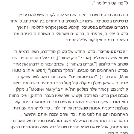
ל״פרויקט הייל מרי״
.
הנה כמה סרטים שכבר ראינו
,
שכדאי לכם לקוות שיש להם עדיין
כרטיסים בפסטיבל
.
שימו לב למוטיבים החוזרים בין הסרטים, כי אחד
הדברים שמגלים בפסטיבלי קולנוע באופן אקראי לחלוטין, זה איך
סרטים יפניים, צרפתיים, בריטיים וישראליים משוחחים ביניהם עם
נושאים דומים ואף קווי עלילה זהים:
״הכריסטופרים״
.
סרטו החדש של סטיבן סודרברג
,
השני ברציפות
שהוא עושה באנגליה
(
אחרי ״תיק שחור״
),
בנוי על תסריט סופר
–
שנון
שכתב אד סלומון
(
״גברים בשחור״
),
שכתב עבור סודרברג את אחד
מסרטיו האחרונים הכי טובים
,
״מהלך מתוכנן״
(
חפשו אותו ב
-HBO
Max,
הוא נהדר
).
״הכריסטופרים״ הוא ברובו דואט לשני שחקנים
אדירים
–
איאן מקלן ומיקלה קול
(
קול כבר הפתיעה השנה עם דואט
קולנוע מצוין אחר שלה מול אן הת׳אוויי ב״
Mother Mary
״
).
מקלן
מגלם אמן בריטי מפורסם וקשיש
,
שהישגיו בעברו הרחוק, ואילו בהווה
הוא מוכר בעיקר כמי שמתעמר באנשים סביבו ומסתגר בביתו
.
קול
מגלמת זייפנית אמנות שנשכרת על ידי ילדיו
,
כדי לזייף את עבודותיו
האחרונות והגנוזות לפני מותו
,
כדי שהם ימכרו אותם ויתעשרו
.
התסריט רב התהפוכות מכיל לא מעט מונולוגים מרירים על האכזבה
מהאמנות
,
אבל יש גם שפע תככים שבכל רבע שעה מתהפכים ברצף
תפניות מצוין
.