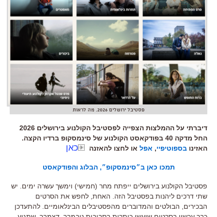
פסטיבל ירושלים 2026. מה לראות
דיברתי על ההמלצות הצפייה לפסטיבל הקולנוע בירושלים 2026
החל מדקה 40 בפודקאסט הקולנוע של סינמסקופ ברדיו הקצה.
כאן
האזינו
בספוטיפיי
,
אפל
או לחצו להאזנה
תמכו כאן ב״סינמסקופ״, הבלוג והפודקאסט
פסטיבל הקולנוע בירושלים ייפתח מחר
(
חמישי
)
וימשך עשרה ימים
.
יש
שתי דרכים ליהנות בפסטיבל הזה
.
האחת
,
לחפש את הסרטים
הבכירים
,
הבולטים והמדוברים מהפסטיבלים הבינלאומיים
.
להתעדכן
כבר עכשיו בסרטים שיעשו כותרות בסביבות נובמבר
–
דצמבר
,
שתגיע