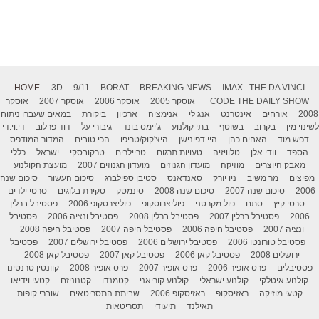
HOME
3D
9/11
BORAT
BREAKING NEWS
IMAX
THE DA VINCI
THE DAILY SHOW
CODE
אוסקר 2005
אוסקר 2006
אוסקר 2007
אוסקר
2008
אורחים
אינטרנט
אנג לי
אנימציה
ארכיון
ביקורת
במאים שעברו ניתוח
לשינוי מין
בקרוב
בשוטף
בתי קולנוע
ג'יימס בונד
גיבורי על
דוד פרלוב
די.וי.די
דפש מוד
האחים כהן
היי דפינישן
היצ'קוק/טריפו
הכי טובים
המדור המודפס
הספד
וודי אלן
טלוויזיה
טעויות תרגום
טריילרים
טרקובסקי
ישראל
כללי
מאבק היוצרים
מוזיקה
מועדון הגנוזים
מועדון הגנוזים 2007
מועצת הקולנוע
מפיצים
מר משיב
ניו יורק
סאנדאנס
סטיבן ספילברג
סיכום העשור
סיכום שנה
2006
סיכום שנה 2007
סיכום שנה 2008
סינמטק
סקירת בלוגים
סרטי ילדים
סרטי קיץ
סתם
פול מקרטני
פוליצרוסקופ
פוליצרסקופ 2006
פסטיבל ברלין
2006
פסטיבל ברלין 2007
פסטיבל ברלין 2008
פסטיבל ונציה 2006
פסטיבל
ונציה 2007
פסטיבל חיפה 2006
פסטיבל חיפה 2007
פסטיבל חיפה 2008
פסטיבל טורונטו 2006
פסטיבל ירושלים 2006
פסטיבל ירושלים 2007
פסטיבל
ירושלים 2008
פסטיבל קאן 2006
פסטיבל קאן 2007
פסטיבל קאן 2008
פסטיבלים
פרס אופיר 2006
פרס אופיר 2007
פרס אופיר 2008
קוונטין טרנטינו
קולנוע איטלקי
קולנוע ישראלי
קולנוע קוריאני
קטמנדו
קטנוניזם
קטעי וידיאו
קטעי מוזיקה
ראזיסקופ
ראזיסקופ 2006
שביתת התסריטאים
שוברי קופות
תאילנד
תיעודי
תסריטאות