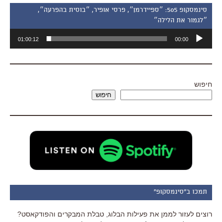
סינמסקופ 505: ״ספיידרמן״, פרסי אופיר, ״בוסית בהפרעה״,
״לגמור את הלילה״
נגן
01:00:12
00:00
אודיו
חיפוש
חיפוש
תמכו ב"סינמסקופ"
רוצים לעזור לממן את פעילות הבלוג, טבלת המבקרים והפודקאסט?