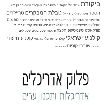
ביקורת
גיבורי על
דוקאביב
האחים כהן
האקדמיה הישראלית לקולנוע
טבלת המבקרים
טריילרים
הספד
הערת שוליים
וודי אלן
מפיצים
יוסף סידר
כריסטופר נולן
מדע בדיוני
מלחמת הכוכבים
לייב בלוג
מוזיקה
סטיבן ספילברג
סרטים קצרים
נטפליקס
סאנדאנס
סיכום חודש
סרטי קיץ
פודקאסט סינמסקופ הקצה
פסטיבלים
פסקולים
פיקסאר
קולנוע ישראלי
קולנוע תיעודי
קולנוע ישראלי עצמאי
שוברי קופות
תסריטאות
קטנוניזם