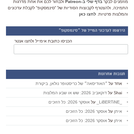
מוזמנים לבקר
בדף שלי ב-Patreon
ולבחור לכם את אחת מדרגות
התמיכה, ולהצטרף לקבוצות הסודיות של "סינמסקופ" לקבלת עדכונים
והמלצות פרטיות.
לחצו כאן
הירשמו לעדכוני המייל של ״סינמסקופ״
הכניסו כתובת אימייל ולחצו אנטר
תגובות אחרונות
אחד
על
״האודיסאה״ של כריסטופר נולאן, ביקורת
Shai
על
דוקאביב 2026: שש או שבע המלצות
_LiBERTiNE_
על
אוסקר 2026: כל הזוכים
איתן
על
אוסקר 2026: כל הזוכים
איתן
על
אוסקר 2026: כל הזוכים