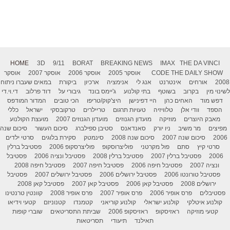
HOME
3D
9/11
BORAT
BREAKING NEWS
IMAX
THE DA VINCI
THE DAILY SHOW
CODE
אוסקר 2005
אוסקר 2006
אוסקר 2007
אוסקר
2008
אורחים
אינטרנט
אנג לי
אנימציה
ארכיון
ביקורת
במאים שעברו ניתוח
לשינוי מין
בקרוב
בשוטף
בתי קולנוע
ג'יימס בונד
גיבורי על
דוד פרלוב
די.וי.די
דפש מוד
האחים כהן
היי דפינישן
היצ'קוק/טריפו
הכי טובים
המדור המודפס
הספד
וודי אלן
טלוויזיה
טעויות תרגום
טריילרים
טרקובסקי
ישראל
כללי
מאבק היוצרים
מוזיקה
מועדון הגנוזים
מועדון הגנוזים 2007
מועצת הקולנוע
מפיצים
מר משיב
ניו יורק
סאנדאנס
סטיבן ספילברג
סיכום העשור
סיכום שנה
2006
סיכום שנה 2007
סיכום שנה 2008
סינמטק
סקירת בלוגים
סרטי ילדים
סרטי קיץ
סתם
פול מקרטני
פוליצרוסקופ
פוליצרסקופ 2006
פסטיבל ברלין
2006
פסטיבל ברלין 2007
פסטיבל ברלין 2008
פסטיבל ונציה 2006
פסטיבל
ונציה 2007
פסטיבל חיפה 2006
פסטיבל חיפה 2007
פסטיבל חיפה 2008
פסטיבל טורונטו 2006
פסטיבל ירושלים 2006
פסטיבל ירושלים 2007
פסטיבל
ירושלים 2008
פסטיבל קאן 2006
פסטיבל קאן 2007
פסטיבל קאן 2008
פסטיבלים
פרס אופיר 2006
פרס אופיר 2007
פרס אופיר 2008
קוונטין טרנטינו
קולנוע איטלקי
קולנוע ישראלי
קולנוע קוריאני
קטמנדו
קטנוניזם
קטעי וידיאו
קטעי מוזיקה
ראזיסקופ
ראזיסקופ 2006
שביתת התסריטאים
שוברי קופות
תאילנד
תיעודי
תסריטאות