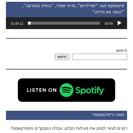
סינמסקופ 505: ״ספיידרמן״, פרסי אופיר, ״בוסית בהפרעה״,
״לגמור את הלילה״
נגן
01:00:12
00:00
אודיו
חיפוש
חיפוש
תמכו ב"סינמסקופ"
רוצים לעזור לממן את פעילות הבלוג, טבלת המבקרים והפודקאסט?