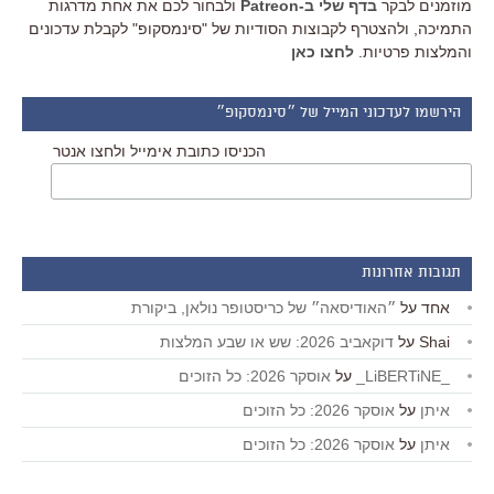
מוזמנים לבקר
בדף שלי ב-Patreon
ולבחור לכם את אחת מדרגות
התמיכה, ולהצטרף לקבוצות הסודיות של "סינמסקופ" לקבלת עדכונים
והמלצות פרטיות.
לחצו כאן
הירשמו לעדכוני המייל של ״סינמסקופ״
הכניסו כתובת אימייל ולחצו אנטר
תגובות אחרונות
אחד
על
״האודיסאה״ של כריסטופר נולאן, ביקורת
Shai
על
דוקאביב 2026: שש או שבע המלצות
_LiBERTiNE_
על
אוסקר 2026: כל הזוכים
איתן
על
אוסקר 2026: כל הזוכים
איתן
על
אוסקר 2026: כל הזוכים