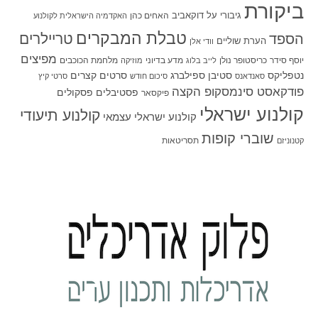
ביקורת
גיבורי על
דוקאביב
האחים כהן
האקדמיה הישראלית לקולנוע
טבלת המבקרים
טריילרים
הספד
הערת שוליים
וודי אלן
מפיצים
יוסף סידר
כריסטופר נולן
מדע בדיוני
מלחמת הכוכבים
לייב בלוג
מוזיקה
סטיבן ספילברג
סרטים קצרים
נטפליקס
סאנדאנס
סיכום חודש
סרטי קיץ
פודקאסט סינמסקופ הקצה
פסטיבלים
פסקולים
פיקסאר
קולנוע ישראלי
קולנוע תיעודי
קולנוע ישראלי עצמאי
שוברי קופות
תסריטאות
קטנוניזם