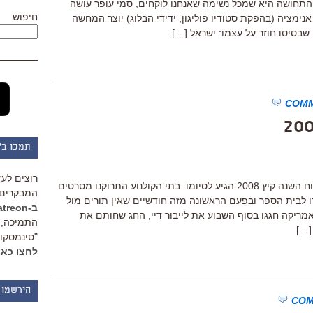
י התחושה היא שמכל נשימה שאנחנו לוקחים, סמי עופר עושה
חיפוש
נימציה (בהפקת סטודיו פוליגון, ידידי הבלוג) יוצר המחשה
שבסיסו חוזר על עצמו: ישראל […]
תמכו ב"
רוצים לעז
האקלים עוד לא יודע מזה, אבל על פי לוח השנה קיץ 2008 הגיע לסיומו. בתי הקולנוע התרוקנו מסרטים
המבקרים 
 לבית הספר ובפעם הראשונה מזה חודשיים שאין תורים מול
ב-Patreon
אמריקה חגגו בסוף השבוע את לייבור דיי, החג שחותם את
התמיכה, 
[…]
"סינמסקופ
לחצו כאן
הירשמו 