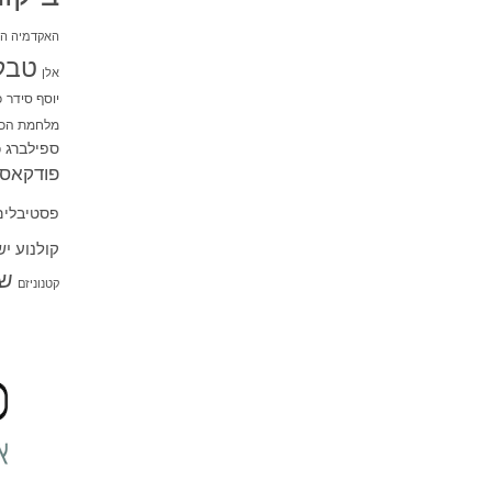
האקדמיה הי
טבל
אלן
יוסף סידר
כ
מלחמת הכו
ספילברג
ס
פודקאסט
פסטיבלים
קולנוע י
שו
קטנוניזם