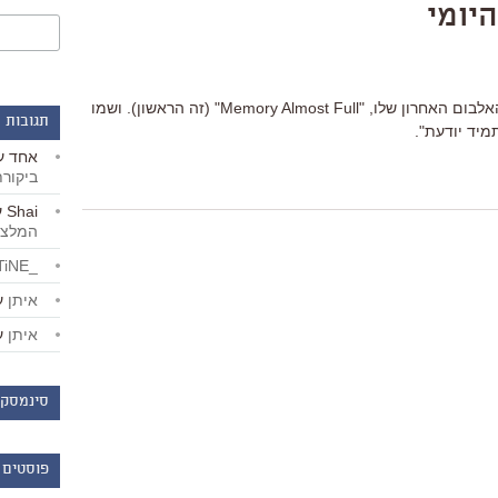
יומי
השיר השני שפול מקרטני מבצע מתוך האלבום האחרון שלו, "Memory Almost Full" (זה הראשון). ושמו
תגובות 
מיד יודעת".
אחד
ע
ביקור
Shai
ע
המלצו
_LiBERTiNE_
איתן
ע
איתן
ע
סינמסקו
פוסטים 