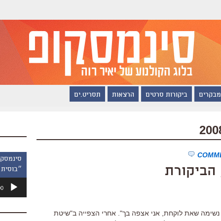
מבקרים
ביקורות סרטים
הרצאות
תסריט.ים
הביקורת
״בוסית 
נגן
00
אודיו
 נשימה שאת לוקחת, אני אצפה בך". אחרי הצפייה ב"שיטת