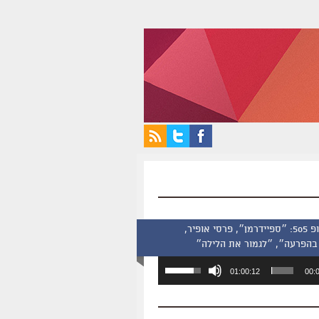
סינמסקופ 505: ״ספיידרמן״, פרסי אופיר,
בהפרעה״, ״לגמור את הלילה״
השתמש
01:00:12
00:
במקש
למעלה/למטה
כדי