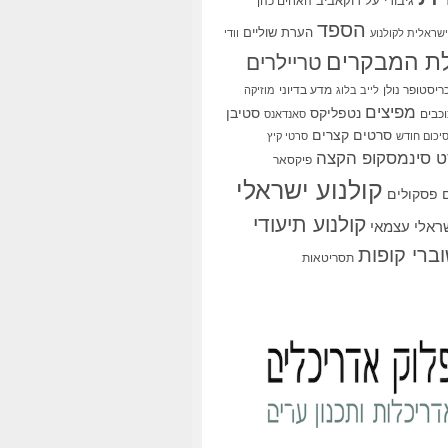
גיבורי על
דוקאביב
האחים כהן
הספד
הערת שוליים
שראלית לקולנוע
וודי
ת המבקרים
טריילרים
ריסטופר נולן
מדע בדיוני
לייב בלוג
מוזיקה
מפיצים
סטיבן
נטפליקס
כבים
סאנדאנס
סרטים קצרים
יכום חודש
סרטי קיץ
 סינמסקופ הקצה
פיקסאר
קולנוע ישראלי
פסקולים
קולנוע תיעודי
שראלי עצמאי
ברי קופות
תסריטאות