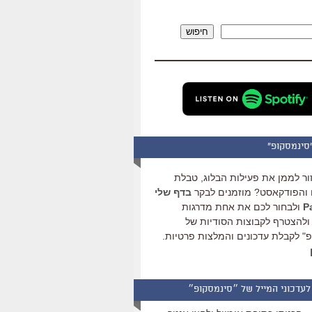
להגביר
או
חיפוש
להנמיך
עוצמת
שמע.
סינמסקופ"
ור לממן את פעילות הבלוג, טבלת
והפודקאסט? מוזמנים לבקר
בדף שלי
ולבחור לכם את אחת מדרגות
ולהצטרף לקבוצות הסודיות של
" לקבלת עדכונים והמלצות פרטיות.
לעדכוני המייל של ״סינמסקופ״