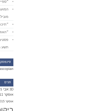
״ספייד
מוביל
״תיכון
״האודי
תשע ה
סינמסקו
ascopian
תגים
אבי נ
3D
אוסקר 2011
אוסקר 2015
ביקו