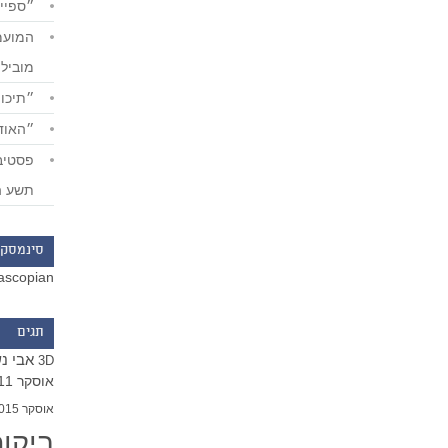
״ספייד
מוביל
״תיכון
״האודי
תשע ה
סינמסקו
ascopian
תגים
אבי נ
3D
אוסקר 2011
אוסקר 2015
ביקו