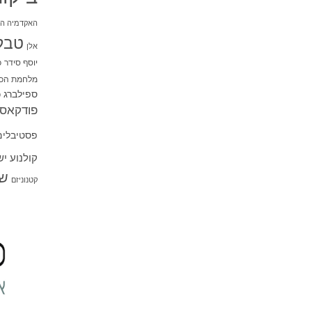
האקדמיה הי
טבל
אלן
יוסף סידר
כ
מלחמת הכו
ספילברג
ס
פודקאסט
פסטיבלים
קולנוע י
שו
קטנוניזם