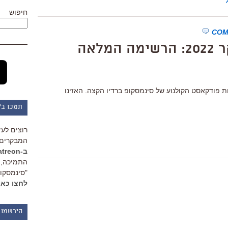
חיפוש
לאה
 פודקאסט הקולנוע של סינמסקופ ברדיו הקצה. האזינו
תמכו ב"
רוצים לעז
המבקרים 
ב-Patreon
התמיכה, 
"סינמסקופ
לחצו כאן
הירשמו 