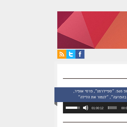
סינמסקופ 505: ״ספיידרמן״, פרסי אופיר,
בהפרעה״, ״לגמור את הלילה״
השתמש
01:00:12
00:
במקש
למעלה/למטה
כדי