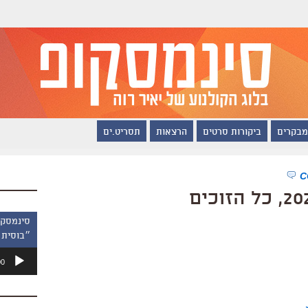
מבקרים
ביקורות סרטים
הרצאות
תסריט.ים
״בוסית 
נגן
00
אודיו