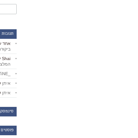
תגובות 
אחד
ע
ביקור
Shai
ע
המלצו
_LiBERTiNE_
איתן
ע
איתן
ע
סינמסקו
פוסטים 