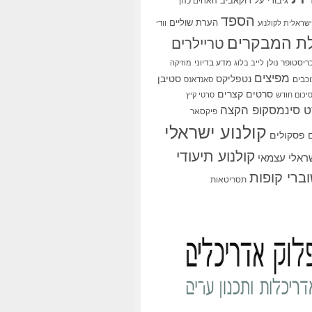
גיבורי על
דוקאביב
האחים כהן
הספד
הערת שוליים
שראלית לקולנוע
וודי
ת המבקרים
טריילרים
ריסטופר נולן
מדע בדיוני
לייב בלוג
מוזיקה
מפיצים
סטיבן
נטפליקס
כבים
סאנדאנס
סרטים קצרים
יכום חודש
סרטי קיץ
 סינמסקופ הקצה
פיקסאר
קולנוע ישראלי
פסקולים
קולנוע תיעודי
שראלי עצמאי
ברי קופות
תסריטאות