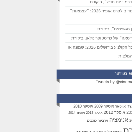
רמן: יום חדש״, ביקורת
המועמדים לפרס אופיר 2026: ״עצמאות״
 מגשימים״, ביקורת
סאה״ של כריסטופר נולאן, ביקורת
פסטיבל הקולנוע בירושלים 2026: שמונה או
מלצות
פ בטוויטר
Tweets by @cinem
שר
אוסקר 2009
אוסקר 2010
אווטאר
אוסקר 2012
אוסקר 2013
אוסקר 2014
אנימציה
ארבעה כוכבים
רת