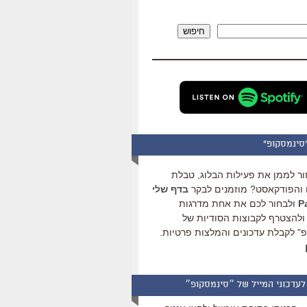
להגביר
או
חיפוש
להנמיך
עוצמת
שמע.
סינמסקופ"
ור לממן את פעילות הבלוג, טבלת
והפודקאסט? מוזמנים לבקר
בדף שלי
ולבחור לכם את אחת מדרגות
ולהצטרף לקבוצות הסודיות של
" לקבלת עדכונים והמלצות פרטיות.
לעדכוני המייל של ״סינמסקופ״