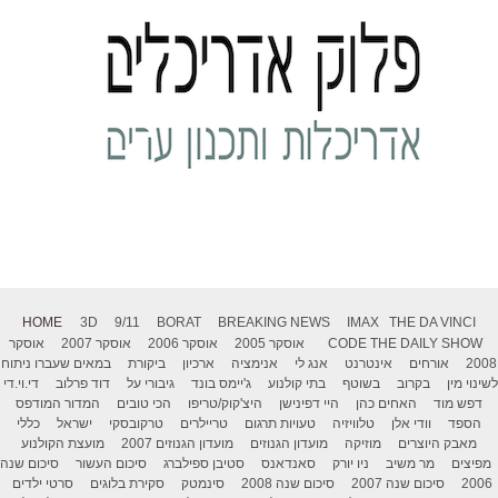
HOME
3D
9/11
BORAT
BREAKING NEWS
IMAX
THE DA VINCI
THE DAILY SHOW
CODE
אוסקר 2005
אוסקר 2006
אוסקר 2007
אוסקר
2008
אורחים
אינטרנט
אנג לי
אנימציה
ארכיון
ביקורת
במאים שעברו ניתוח
לשינוי מין
בקרוב
בשוטף
בתי קולנוע
ג'יימס בונד
גיבורי על
דוד פרלוב
די.וי.די
דפש מוד
האחים כהן
היי דפינישן
היצ'קוק/טריפו
הכי טובים
המדור המודפס
הספד
וודי אלן
טלוויזיה
טעויות תרגום
טריילרים
טרקובסקי
ישראל
כללי
מאבק היוצרים
מוזיקה
מועדון הגנוזים
מועדון הגנוזים 2007
מועצת הקולנוע
מפיצים
מר משיב
ניו יורק
סאנדאנס
סטיבן ספילברג
סיכום העשור
סיכום שנה
2006
סיכום שנה 2007
סיכום שנה 2008
סינמטק
סקירת בלוגים
סרטי ילדים