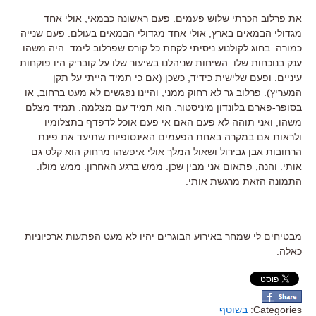
את פרלוב הכרתי שלוש פעמים. פעם ראשונה כבמאי, אולי אחד
מגדולי הבמאים בארץ, אולי אחד מגדולי הבמאים בעולם. פעם שנייה
כמורה. בחוג לקולנוע ניסיתי לקחת כל קורס שפרלוב לימד. היה משהו
ענק בנוכחות שלו. השיחות שניהלנו בשיעור שלו על קובריק היו פוקחות
עיניים. ופעם שלישית כידיד, כשכן (אם כי תמיד הייתי על תקן
המעריץ). פרלוב גר לא רחוק ממני, והיינו נפגשים לא מעט ברחוב, או
בסופר-פארם בלונדון מיניסטור. הוא תמיד עם מצלמה. תמיד מצלם
משהו, ואני תוהה לא פעם האם אי פעם אוכל לדפדף בתצלומיו
ולראות אם במקרה באחת הפעמים האינסופיות שתיעד את פינת
הרחובות אבן גבירול ושאול המלך אולי איפשהו מרחוק הוא קלט גם
אותי. והנה, פתאום אני מבין שכן. ממש ברגע האחרון. ממש מולו.
התמונה הזאת מרגשת אותי.
מבטיחים לי שמחר באירוע הבוגרים יהיו לא מעט הפתעות ארכיוניות
כאלה.
Categories:
בשוטף