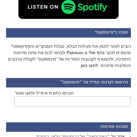
תמכו ב"סינמסקופ"
רוצים לעזור לממן את פעילות הבלוג, טבלת המבקרים והפודקאסט?
מוזמנים לבקר
בדף שלי ב-Patreon
ולבחור לכם את אחת מדרגות
התמיכה, ולהצטרף לקבוצות הסודיות של "סינמסקופ" לקבלת עדכונים
והמלצות פרטיות.
לחצו כאן
הירשמו לעדכוני המייל של ״סינמסקופ״
הכניסו כתובת אימייל ולחצו אנטר
תגובות אחרונות
אחד
על
״האודיסאה״ של כריסטופר נולאן, ביקורת