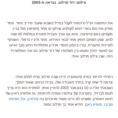
צילום: דוד פרלוב. כנראה מ-2003
את התמונה הנ"ל נדהמתי לקבל במייל בשבוע שעבר מיריב מוזר. מוזר
מפיק את כנס בוגרי החוג לקולנוע שיתקיים מחר (חמישי) מול בניין
מקסיקו באוניברסיטה, והוא גם עורך חוברת מזכרת במלאת 40 שנה
לחוג, שמן הסתם תופץ מחר לבאי האירוע. מוזר וליביו כרמלי, השותף
לעריכת החוברת, נברו בהמון חומרי ארכיון מתולדות החוג (וכך הגיעו
גם לאוצר הזה) ומצאו בין תצלומיו של דוד פרלוב גם את הפולארויד
הזה, שבו צילם פרלוב אותי.
ניסיתי להיזכר באיזו סיטואציה היינו שבה פרלוב טרח לצלם אותי.
ונדמה לי שזה קרה בחדר העבודה שלו, בבית הרחוב שאול המלך,
כשבאתי אליו ב-10 בנובמבר 2003 לראיין אותו. למחרת הוא היה צריך
לטוס לברזיל, ותערוכה של צילומיו עמדה להיפתח, אז אלתרנו ראיון של
הרגע האחרון, ששנינו לא היינו מאוד מרוכזים בה (
הראיון, וכל הסיפור
סביבו, מופיע כאן
). חודש אחר כך פרלוב נפטר.