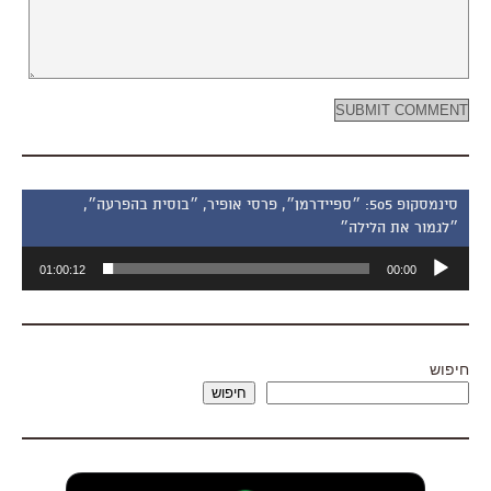
סינמסקופ 505: ״ספיידרמן״, פרסי אופיר, ״בוסית בהפרעה״,
״לגמור את הלילה״
נגן
01:00:12
00:00
אודיו
חיפוש
חיפוש