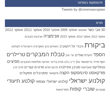
סינמסקופ בטוויטר
Tweets by @cinemascopian
תגים
אבי נשר
אוסקר 2011
אוסקר 2012
אוסקר 2009
אוסקר 2010
3D
אווטאר
אנימציה
אוסקר 2015
ארבעה כוכבים
אוסקר 2013
אוסקר 2014
ביקורת
גיבורי על
דוקאביב
האחים כהן
האקדמיה הישראלית לקולנוע
טבלת המבקרים
טריילרים
הספד
הערת שוליים
וודי אלן
מפיצים
יוסף סידר
כריסטופר נולן
מדע בדיוני
מלחמת הכוכבים
לייב בלוג
מוזיקה
סטיבן ספילברג
סרטים קצרים
נטפליקס
סאנדאנס
סיכום חודש
סרטי קיץ
פודקאסט סינמסקופ הקצה
פסטיבלים
פסקולים
פיקסאר
קולנוע ישראלי
קולנוע תיעודי
קולנוע ישראלי עצמאי
שוברי קופות
תסריטאות
קטנוניזם