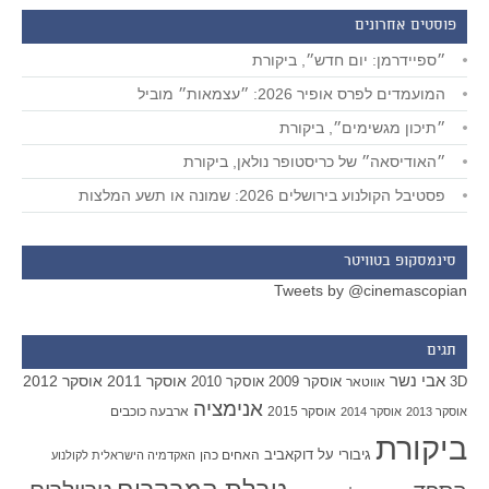
פוסטים אחרונים
״ספיידרמן: יום חדש״, ביקורת
המועמדים לפרס אופיר 2026: ״עצמאות״ מוביל
״תיכון מגשימים״, ביקורת
״האודיסאה״ של כריסטופר נולאן, ביקורת
פסטיבל הקולנוע בירושלים 2026: שמונה או תשע המלצות
סינמסקופ בטוויטר
Tweets by @cinemascopian
תגים
אבי נשר
אוסקר 2011
אוסקר 2012
אוסקר 2009
אוסקר 2010
3D
אווטאר
אנימציה
אוסקר 2015
ארבעה כוכבים
אוסקר 2013
אוסקר 2014
ביקורת
גיבורי על
דוקאביב
האחים כהן
האקדמיה הישראלית לקולנוע