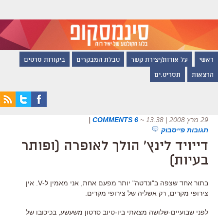
ראשי
על אודות/יצירת קשר
טבלת המבקרים
ביקורות סרטים
הרצאות
תסריט.ים
29 מרץ 2008 | 13:38
~
6 COMMENTS
|
תגובות פייסבוק
דייויד לינץ' הולך לאופרה (ופותר
בעיות)
בתור אחד שצפה ב"ונדטה" יותר מפעם אחת, אני מאמין ל-V. אין
צירופי מקרים, רק אשליה של צירופי מקרים.
לפני שבועיים-שלושה מצאתי ביו-טיוב סרטון משעשע, בכיכובו של