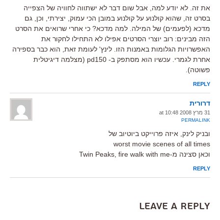
את זה. לא יודע למה, אבל שום דבר לא ישתווה לחוויה של הצפייה
בסרט זה, שהוא קולנוע על קולנוע במובן הכי עמוק, יצירתי, וכן, גם
מדכא (לפעמים) של המילה. למה מדכא? כי אחרי שרואים את הסרט
הזה מבינים: רוב יוצרי הסרטים אפילו לא התחילו לחקור את
האפשרויות הגלומות באמנות הזו. לינץ' לעומת זאת, הוא כבר בספירה
אחרת לגמרי. עכשיו הוא מסתפק ב- pd150 (מצלמה דיגיטלית
פשוטה).
REPLY
דרורית
31 מרץ 2008 at 10:48
PERMALINK
ובניק לינק, איזה פרוייקט ביוטיוב של
worst movie scenes of all times
וכאן סצינה מ-Twin Peaks, fire walk with me
REPLY
Leave a Reply