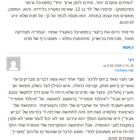
"המתים מוקדם יותר, מתים לזמן ארוך יותר" (פסטיבל גרמני
בסינמטק) : סיפורו של ילד בן 12, שאימו נפטרה בלידתו, והוא, המסכן,
מאשים את עצמו במותה. הוא מנסה לכפר על כך, על מנת שלא יגיע
לגיהנום.
סיימתי היום את ביקורי בפסטיבל באקורד שמח : קומדיה מצחיקה
מאוד, מבוימת בכישרון, מתוזמנת נפלא – פשוט כיף של סרט.
REPLY
רני
30 מרץ 2008 at 0:58
PERMALINK
אני חצוי מאד ביחס ללינץ'. מצד אחד הוא עשה דברים מבריקים עד
גאוניים (ראש מחק, קטיפה כחולה, איש הפיל) לצד כשלון מפואר אך
מעניין (חולית), ומצד שני סרטים שלא היתה לי שום דרך לתקשר עמם,
ו"כביש אבוד" ו"אינלנד אמפייר" בראשם. למעשה, על "אינלנד אמפייר"
ממש חשבתי לוותר עד שחברים שלי הלכו והצטרפתי. התחושה שלי
כשיצאתי מהסרט (שהיתה זהה לתחושה שהיתה לי בסיומו של "כביש
אבוד") היא שהפעם המלך הוא עירום. אני לא יכול לומר שאני לא סקרן
במקצת לגבי האופרה, אבל התחושה המוקדמת שלי אומרת שזה הולך
להיות אירוע משעמם למדי. מסוג הדברים שאומרים עליהם "מעניין",
ושוכחים מהם.