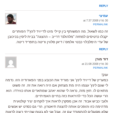
REPLY
עמיצי
30 מרץ 2008 at 7:37
PERMALINK
זה כמו לשאול, מה המשותף בין קיילי מינו לדייויד לינץ'? הפותרים
יקבלו כרטיסים למחזה "מלהולנד דרייב – ההצגה" בבית ליסין בכיכובן
של עדי הימלבלוי כבטי אלמס / דיאן סלווין וריטה בתפריד ריטה.
REPLY
דוד מורן
30 מרץ 2008 at 21:08
PERMALINK
ענק!
כמעריץ של דייויד לינץ' אני מוריד את הכובע בפני הפארודיה הזו. נדמה
לי שגם לינץ' עצמו היה מת מצחוק אם היה רואה את זה. זה פשוט
מתאים לו. חוץ מזה, נראה לי שהוא יאהב שמתארים אותו כווירדו. הוא
הרי עושה הכל כדי להיראות כזה בחיים האמיתיים.
ולגבי כביש אבוד: זה אכן מסקרן לראות איך לוקחים יציר קולנועית
מדהימה כזו והופכים אותה להצגת תיאטרון. הרי גם כסרט יש אנשים
שלא מסוגלים להתמודד עם זה. אבל אני לא בטוח שהייתי רוצה לראות