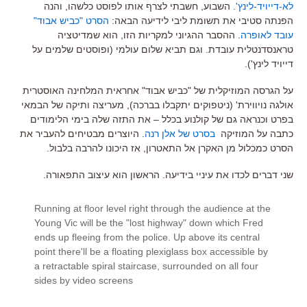
לא-דייויד-לינץ'
. השבוע, חשבתי לצרף אותו לפוסט כלשהו, והנה
הפנתה סטיבי את תשומת ליבי לידיעה הבאה:
הסרט "כביש אבוד"
עובד לאופרה
. ההסבר ההגיוני למקריות הזו, הוא שמדיטציה
טראנסדנטלית עובדת. וגם תביא שלום עולמי (ופוסטים שלמים על
דייויד לינץ').
על הגרסה המוזיקלית של "כביש אבוד" אחראית המלחינה האוסטרית
אולגה נויווירת' (ניטפוקים יתקבלו בברכה), מעריצה ותיקה של הבמאי
בפרט וכנראה גם של קולנוע בכלל – את התזה שלה בימי הלימודים
כתבה על המוזיקה
בסרט של אלן רנה
. היוצרים מבטיחים להעביר את
הסרט כמכלול מן האקרן אל התאטרון, אז היכונו להרבה בלבול.
שני דברים לכדו את עיניי בידיעה. הראשון הוא עיצוב התפאורה.
Running at floor level right through the audience at the
Young Vic will be the "lost highway" down which Fred
ends up fleeing from the police. Up above its central
point there'll be a floating plexiglass box accessible by
a retractable spiral staircase, surrounded on all four
sides by video screens