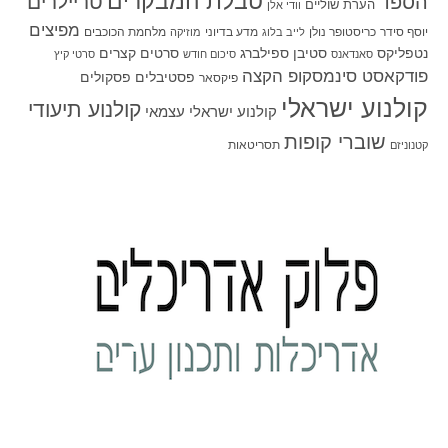
טבלת המבקרים
טריילרים
הספד
הערת שוליים
וודי אלן
מפיצים
יוסף סידר
כריסטופר נולן
מדע בדיוני
מלחמת הכוכבים
לייב בלוג
מוזיקה
סטיבן ספילברג
סרטים קצרים
נטפליקס
סאנדאנס
סיכום חודש
סרטי קיץ
פודקאסט סינמסקופ הקצה
פסטיבלים
פסקולים
פיקסאר
קולנוע ישראלי
קולנוע תיעודי
קולנוע ישראלי עצמאי
שוברי קופות
תסריטאות
קטנוניזם