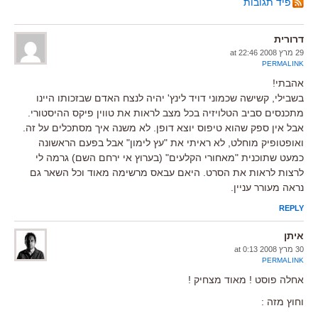
פיד תגובות
דרורית
29 מרץ 2008 at 22:46
PERMALINK
אהבתי!
בשבילי, קשישה שכמוני דויד לינץ' יהיה לנצח האדם שבזכותו היינו
מתכנסים סביב הטלויזיה בכל מצב לראות את טווין פיקס ההיסטורי.
אבל אין ספק שהוא טיפוס יוצא דופן. לא משנה איך מסתכלים על זה.
ואופטופיק מוחלט, לא ראיתי את "עץ לימון" אבל בפעם הראשונה
כמעט שתוכנית "מאחורי הקלעים" (בערוץ אי ירחם השם) גרמה לי
לרצות לראות את הסרט. היאם עבאס מרשימה מאוד וכל השאר גם
נראה מעורר עניין.
REPLY
איתן
30 מרץ 2008 at 0:13
PERMALINK
אחלה פוסט ! מאוד מצחיק !
וחוץ מזה :