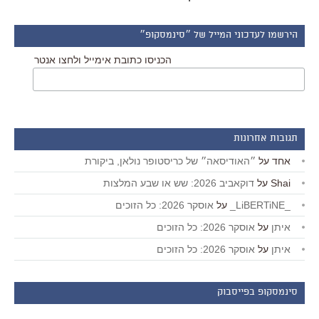
הירשמו לעדכוני המייל של ״סינמסקופ״
הכניסו כתובת אימייל ולחצו אנטר
תגובות אחרונות
אחד
על
״האודיסאה״ של כריסטופר נולאן, ביקורת
Shai
על
דוקאביב 2026: שש או שבע המלצות
_LiBERTiNE_
על
אוסקר 2026: כל הזוכים
איתן
על
אוסקר 2026: כל הזוכים
איתן
על
אוסקר 2026: כל הזוכים
סינמסקופ בפייסבוק