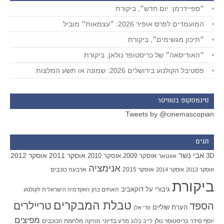
״ספיידרמן: יום חדש״, ביקורת
המועמדים לפרס אופיר 2026: ״עצמאות״ מוביל
״תיכון מגשימים״, ביקורת
״האודיסאה״ של כריסטופר נולאן, ביקורת
פסטיבל הקולנוע בירושלים 2026: שמונה או תשע המלצות
סינמסקופ בטוויטר
Tweets by @cinemascopian
תגים
אבי נשר
אוסקר 2011
אוסקר 2012
אוסקר 2009
אוסקר 2010
3D
אווטאר
אנימציה
אוסקר 2015
ארבעה כוכבים
אוסקר 2013
אוסקר 2014
ביקורת
גיבורי על
דוקאביב
האחים כהן
האקדמיה הישראלית לקולנוע
טבלת המבקרים
טריילרים
הספד
הערת שוליים
וודי אלן
מפיצים
יוסף סידר
כריסטופר נולן
מדע בדיוני
מלחמת הכוכבים
לייב בלוג
מוזיקה