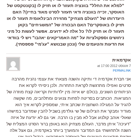
"למלא את החלל" בוונציה תעזור לו או תזיק לו (בקונטקסט של
האוסקר, זכייה בוונציה ודאי תעזור לסרט מאוד בחייו)? האם
היעדרותו של "העולם מצחיק" מהזירה הבינלאומית תעזור לו או
תזיק לו באוסקרים? האם הבכורה של "המשגיחים" בקאן
תעזור לו או תזיק לו? כל אלה לא ידועים. אפשר לעשות כל מיני
ניחושים וספקולציות על "מה האמריקאים יאהבו" ויש לי בוודאי
את הדעות והטעמים שלי (ונכון שבנושא "עג'מי" פספסתי).
אקדמאית
7 אוגוסט 2012 at 17:00
PERMALINK
אני חברת אקדמיה די ותיקה והשנה מצאתי את עצמי נהנית מהרבה
סרטים ואפילו מתרגשת לקראת התחרות. ולכן ניסיתי לקרוא את
הניתוחים השונים, בכולם יש איזה מין ילדותיות וקריאה קצת מוזרה של
המציאות. הכותבים בסריטה לפחות צנועים ומתלהבים, מה שקשה
להגיד על המגילה השחצנית שכתב איתי, שמספיק לקרוא איך הוא
מגדיר ומבקר את הצילום של שי גולדמן בשביל להבין שמדובר במישהו
שאולי אוהב קולנוע אבל לא מבין בו הרבה. אני גם לא יודעת על איזה
"דעיכה" איתן מדבר, העולם מצחיק הוא באופן ברור הסרט המצליח של
השנה ולתחושתי גם המדובר והמוערך ביותר באקדמיה, גם אצל אלה
שקצת מודאגים בעניינים של האוסקר האמריקאי. בגדול רווה אני