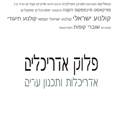
סטיבן ספילברג
סרטים קצרים
נטפליקס
סאנדאנס
סיכום חודש
סרטי קיץ
פודקאסט סינמסקופ הקצה
פסטיבלים
פסקולים
פיקסאר
קולנוע ישראלי
קולנוע תיעודי
קולנוע ישראלי עצמאי
שוברי קופות
תסריטאות
קטנוניזם