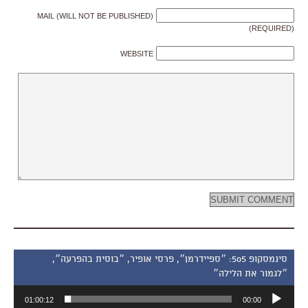
MAIL (WILL NOT BE PUBLISHED)
(REQUIRED)
WEBSITE
סינמסקופ 505: ״ספיידרמן״, פרסי אופיר, ״בוסית בהפרעה״,
״לגמור את הלילה״
נגן
01:00:12
00:00
אודיו