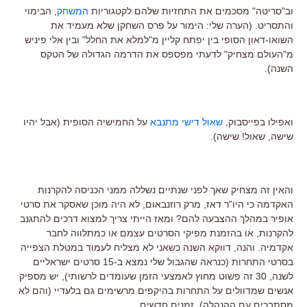
וב"סריטה" מסכמים את התחזיות שלהם לקטגוריות
המשחק
, הבימוי
והתסריט. (הערה שלי: הימור על פרס השחקן שלא מעמיד את
השואו-דאון הסופי בין יפתח קליין מ"למלא את החלל" ובין אלי פיניש
מ"העולם מצחיק" לדעתי מפספס את הדרמה הגדולה של הטקס
השנה).
ואפילו בפייסבוק,
שאול דישי מתנבא
על החמישיה הסופית (אבל יהיו
שישה, שאול! שישה).
והאין זה מצחיק שאך לפני שנתיים נשללה ממני הכניסה להקרנות
האקדמה כי היו"ר דאז, מרק רוזנבאום, לא היה מוכן שאסקר את סרטי
אופיר במהלך ההצבעה להם? ומאז הייתי צריך למצוא דרכים להתגנב
להקרנות, או בהזמנת מפיקי הסרטים עצמם או כמתלווה לחבר
אקדמיה. והנה, דווקא השנה כשאני לא מצליח לעמוד במטלת הצפייה
בסרטי התחרות (כנראה שהגבול שלי נמצא ב-15 סרטים ישראליים
לשנה, 30 זה פשוט מחוץ לאמצעי הזמן שעומדים לרשותי), יש מספיק
אנשים שמדוולים על התחרות בהיקפים מרשימים גם בלעדיי (והם לא
מסתבכים עם ההנהלה). זמנים חדשים.