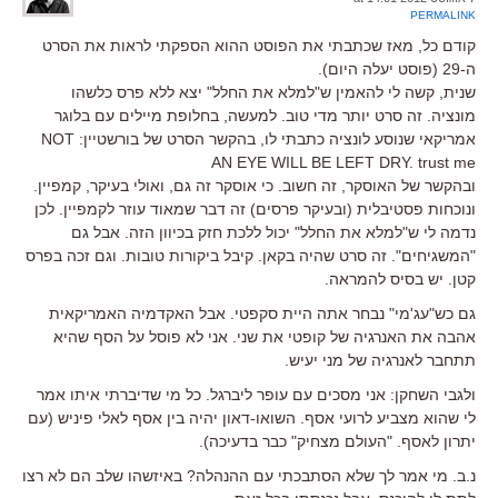
PERMALINK
קודם כל, מאז שכתבתי את הפוסט ההוא הספקתי לראות את הסרט
ה-29 (פוסט יעלה היום).
שנית, קשה לי להאמין ש"למלא את החלל" יצא ללא פרס כלשהו
מונציה. זה סרט יותר מדי טוב. למעשה, בחלופת מיילים עם בלוגר
אמריקאי שנוסע לונציה כתבתי לו, בהקשר הסרט של בורשטיין: NOT
AN EYE WILL BE LEFT DRY. trust me
ובהקשר של האוסקר, זה חשוב. כי אוסקר זה גם, ואולי בעיקר, קמפיין.
ונוכחות פסטיבלית (ובעיקר פרסים) זה דבר שמאוד עוזר לקמפיין. לכן
נדמה לי ש"למלא את החלל" יכול ללכת חזק בכיוון הזה. אבל גם
"המשגיחים". זה סרט שהיה בקאן. קיבל ביקורות טובות. וגם זכה בפרס
קטן. יש בסיס להמראה.
גם כש"עג'מי" נבחר אתה היית סקפטי. אבל האקדמיה האמריקאית
אהבה את האנרגיה של קופטי את שני. אני לא פוסל על הסף שהיא
תתחבר לאנרגיה של מני יעיש.
ולגבי השחקן: אני מסכים עם עופר ליברגל. כל מי שדיברתי איתו אמר
לי שהוא מצביע לרועי אסף. השואו-דאון יהיה בין אסף לאלי פיניש (עם
יתרון לאסף. "העולם מצחיק" כבר בדעיכה).
נ.ב. מי אמר לך שלא הסתבכתי עם ההנהלה? באיזשהו שלב הם לא רצו