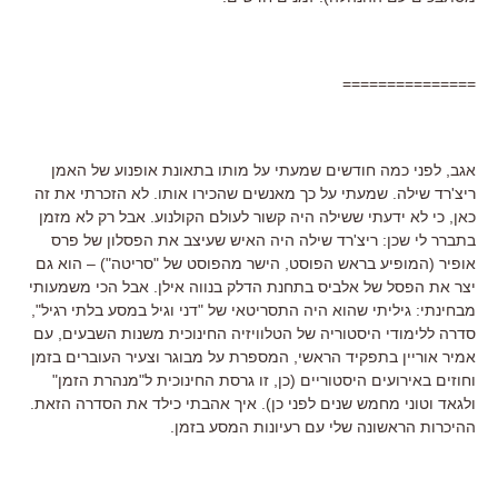
===============
אגב, לפני כמה חודשים שמעתי על מותו בתאונת אופנוע של האמן
ריצ'רד שילה. שמעתי על כך מאנשים שהכירו אותו. לא הזכרתי את זה
כאן, כי לא ידעתי ששילה היה קשור לעולם הקולנוע. אבל רק לא מזמן
בתברר לי שכן: ריצ'רד שילה היה האיש שעיצב את הפסלון של פרס
אופיר (המופיע בראש הפוסט, הישר מהפוסט של "סריטה") – הוא גם
יצר את הפסל של אלביס בתחנת הדלק בנווה אילן. אבל הכי משמעותי
מבחינתי: גיליתי שהוא היה התסריטאי של "דני וגיל במסע בלתי רגיל",
סדרה ללימודי היסטוריה של הטלוויזיה החינוכית משנות השבעים, עם
אמיר אוריין בתפקיד הראשי, המספרת על מבוגר וצעיר העוברים בזמן
וחוזים באירועים היסטוריים (כן, זו גרסת החינוכית ל"מנהרת הזמן"
ולגאד וטוני מחמש שנים לפני כן). איך אהבתי כילד את הסדרה הזאת.
ההיכרות הראשונה שלי עם רעיונות המסע בזמן.