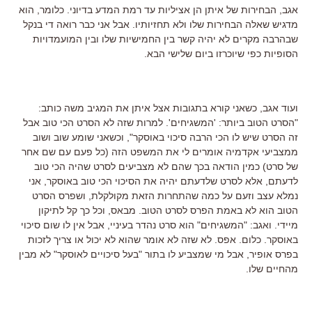
אגב, הבחירות של איתן הן אציליות עד רמת המדע בדיוני. כלומר, הוא
מדגיש שאלה הבחירות שלו ולא תחזיותיו. אבל אני כבר רואה די בנקל
שבהרבה מקרים לא יהיה קשר בין החמישיות שלו ובין המועמדויות
הסופיות כפי שיוכרזו ביום שלישי הבא.
ועוד אגב, כשאני קורא בתגובות אצל איתן את המגיב משה כותב:
"הסרט הטוב ביותר: 'המשגיחים'. למרות שזה לא הסרט הכי טוב אבל
זה הסרט שיש לו הכי הרבה סיכוי באוסקר", וכשאני שומע שוב ושוב
ממצביעי אקדמיה אומרים לי את המשפט הזה (כל פעם עם שם אחר
של סרט) כמין הודאה בכך שהם לא מצביעים לסרט שהיה הכי טוב
לדעתם, אלא לסרט שלדעתם יהיה את הסיכוי הכי טוב באוסקר, אני
נמלא עצב וזעם על כמה שהתחרות הזאת מקולקלת, ושפרס הסרט
הטוב הוא לא באמת הפרס לסרט הטוב. מבאס, וכל כך קל לתיקון
מיידי. ואגב: "המשגיחים" הוא סרט נהדר בעיניי, אבל אין לו שום סיכוי
באוסקר. כלום. אפס. לא שזה לא אומר שהוא לא יכול או צריך לזכות
בפרס אופיר, אבל מי שמצביע לו בתור "בעל סיכויים לאוסקר" לא מבין
מהחיים שלו.