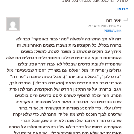
לתת לי להיכנס. אבל נכנסתי בכל זאת.
REPLY
יאיר רוה
7 אוגוסט 2012 at 14:39
PERMALINK
רוה לאיתן: התשובה לשאלה "מה יעבוד באוסקר" כבר לא
ברורה בכלל. כל הקונספציות נשברו בשנים האחרונות. זה
מירוץ עם חוקים שמשתנים משנה לשנה. למשל: בשנים
האחרונות דווקא הסרטים שבלטו בפסטיבלים הגדולים הם אלה
שהפסידו לטובת סרטים שבכלל לא עברו דרך פסטיבלים
גדולים ("פרידות" מול "ואלס עם בשיר"; "הסוד שבעיניים" מול
"סרט לבן"; "בעולם טוב יותר"). אבל בשנה שעברה "פרידה"
האירני שבר את התבנית הזאת (הוא זכה בברלין). הסיבה לכך,
אגב, ברורה: על פי התקנון החדש של האקדמיה, הנהלת ועדת
הסרט הזר יכולה להוסיף לשורט-ליסט סרטים זרים בולטים
שזכו בפרסים והיו מדוברים מאוד אבל שמצביעי האקדמיה
דילגו עליו, כדי להימנע מפדיחות תקשורתיות. אז די ברור
ש"סרט לבן" הוכנס לרשימה על ידי ההנהלה, כדי שלא יקרה
שהסרט הזר המדובר של השנה לא יהיה שם, אבל חברי
האקדמיה בסופו של דבר דילגו עליו בהצבעות והלכו על הסרט
הארגנטינאי שלא היה בקאן/ונציה/ברלין. אז האם זכייתו של