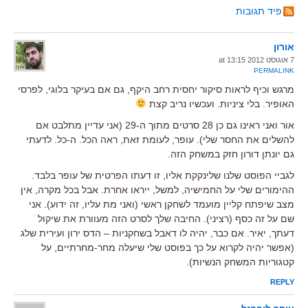
פיד תגובות
אורון
7 אוגוסט 2012 at 13:15
PERMALINK
מרגש וכיף לראות סיקור יחסית רחב היקף, גם אם בעיקר בלוגי, לפרסי
האופיר. בלי ציניות. ועכשיו נריב קצת
אור ואני ראינו גם כן 28 סרטים מתוך ה-29 (אני עדיין מתלבט אם
להשלים את החסר שלי). עופר, לעומת זאת, ראה הכל. ה-כל. לדעתי
גם יונתן דורון חזק במשחק הזה.
לגביי הפוסט שלנו שלינקקת אליו, זו דעתו הפרטית של עופר בלבד.
ההימורים שלי על החמישיה, למשל, ייראו אחרת. אבל בכל מקרה, אין
מצב שיפתח קליין מועמד לשחקן ראשי (ואני מת עליו, זה ידוע). אני
שם על זה כסף (רציני). החיבה שלך לסרט הזה מעוורת את שיקול
דעתך, יאיר. אם כבר, יהיה לו דאבל בשחקניות – הדס ירון ועירית שלג
(אפשר יהיה לקרוא על כך בפוסט שלי שיעלה מחר-מחרתיים, על
קטגוריות המשחק הנשיות).
REPLY