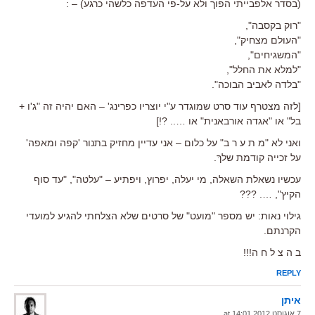
(בסדר אלפבייתי הפוך ולא על-פי העדפה כלשהי כרגע) – :
"רוק בקסבה",
"העולם מצחיק",
"המשגיחים",
"למלא את החלל",
"בלדה לאביב הבוכה".
[לזה מצטרף עוד סרט שמוגדר ע"י יוצריו כפרינג' – האם יהיה זה "ג'ו +
בל" או "אגדה אורבאנית" או ….. ?!]
ואני לא "מ ת ע ר ב" על כלום – אני עדיין מחזיק בתנור 'קפה ומאפה'
על זכייה קודמת שלךּ.
עכשיו נשאלת השאלה, מי יעלה, יפרוץ, ויפתיע – "עלטה", "עד סוף
הקיץ", …. ???
גילוי נאות: יש מספר "מועט" של סרטים שלא הצלחתי להגיע למועדי
הקרנתם.
ב ה צ ל ח ה!!!
REPLY
איתן
7 אוגוסט 2012 at 14:01