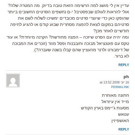
עדיין אין לי מושג למה הרשימה הזאת טובה בדיוק. מה המטרה שלה?
אולי להראות לעולם שבפסטיבל י-ם נחשפים הסרטים החשובים ביותר
שהופקו כאן כדי שיוצרי סרטים מכובדים ימשיכו לשלוח לשם את
סרטיהם במקום לצאת להפצה מסחרית שבוע קודם או להגיע לחיפה
חודשיים לאחר מכן?
ומה יהיה עם הסרט שיזכה – הפצה מחודשת? הקרנה מיוחדת? או עוד
טקס עם פוטנציאל מבוכה וחובבנות ופסל מוזר (זוכרים את המבוכה
של דימבורט ולרנר מהעציץ שהם קבלו בשנה שעברה?).
לא ברור.
REPLY
ph
16 יוני 2008 at 13:52
PERMALINK
חתונה מאוחרת
מייד אין עיזראל
מסעות ג'יימס בארץ הקודש
עטאש
האושפיזין
REPLY