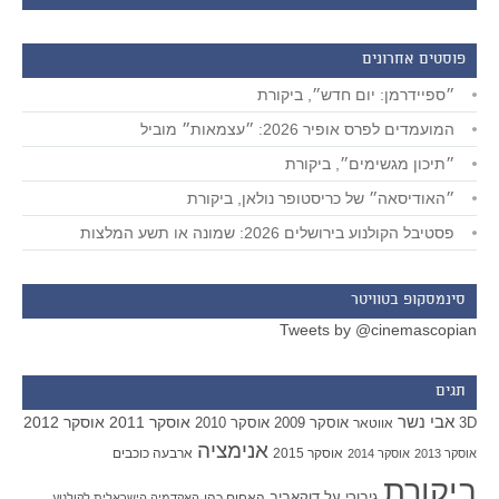
פוסטים אחרונים
״ספיידרמן: יום חדש״, ביקורת
המועמדים לפרס אופיר 2026: ״עצמאות״ מוביל
״תיכון מגשימים״, ביקורת
״האודיסאה״ של כריסטופר נולאן, ביקורת
פסטיבל הקולנוע בירושלים 2026: שמונה או תשע המלצות
סינמסקופ בטוויטר
Tweets by @cinemascopian
תגים
אבי נשר
אוסקר 2011
אוסקר 2012
אוסקר 2009
אוסקר 2010
3D
אווטאר
אנימציה
אוסקר 2015
ארבעה כוכבים
אוסקר 2013
אוסקר 2014
ביקורת
גיבורי על
דוקאביב
האחים כהן
האקדמיה הישראלית לקולנוע