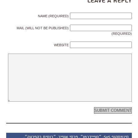
Leave a Reply
NAME (REQUIRED)
MAIL (WILL NOT BE PUBLISHED)
(REQUIRED)
WEBSITE
סינמסקופ 505: ״ספיידרמן״, פרסי אופיר, ״בוסית בהפרעה״,