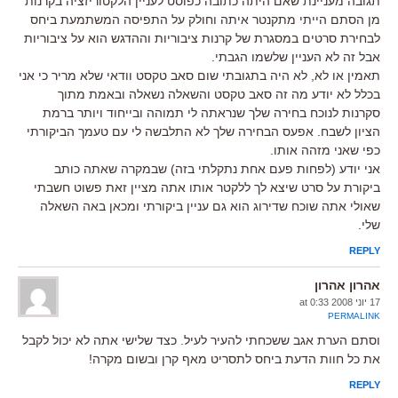
תגובה מעניינת שאם היתה כתובה כפוסט לעניין הלקטוריזציה בקרנות
מן הסתם הייתי מתקנטר איתה וחולק על התפיסה המשתמעת ביחס
לבחירת סרטים במסגרת של קרנות ציבוריות וההדגש הוא על ציבוריות
אבל זה לא העניין שלשמו הגבתי.
תאמין או לא, לא היה בתגובתי שום סאב טקסט וודאי שלא מריר כי אני
בכלל לא יודע מה זה סאב טקסט והשאלה נשאלה ובאמת מתוך
סקרנות לנוכח בחירה שלך שנראתה לי תמוהה ובייחוד ויותר ברמת
הציון לשבח. אפעס הבחירה שלך לא התלבשה לי עם טעמך הביקורתי
כפי שאני מזהה אותו.
אני יודע (לפחות פעם אחת נתקלתי בזה) שבמקרה שאתה כותב
ביקורת על סרט שיצא לך ללקטר אותו אתה מציין זאת פשוט חשבתי
שאולי אתה שוכח שדירוג הוא גם עניין ביקורתי ומכאן באה השאלה
שלי.
REPLY
אהרון אהרון
17 יוני 2008 at 0:33
PERMALINK
וסתם הערת אגב ששכחתי להעיר לעיל. כצד שלישי אתה לא יכול לקבל
את כל חוות הדעת ביחס לתסריט מאף קרן ובשום מקרה!
REPLY