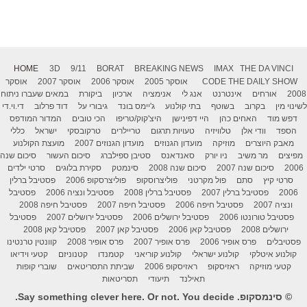
HOME
3D
9/11
BORAT
BREAKING NEWS
IMAX
THE DA VINCI
THE DAILY SHOW
CODE
אוסקר 2005
אוסקר 2006
אוסקר 2007
אוסקר
2008
אורחים
אינטרנט
אנג לי
אנימציה
ארכיון
ביקורת
במאים שעברו ניתוח
לשינוי מין
בקרוב
בשוטף
בתי קולנוע
ג'יימס בונד
גיבורי על
דוד פרלוב
די.וי.די
דפש מוד
האחים כהן
היי דפינישן
היצ'קוק/טריפו
הכי טובים
המדור המודפס
הספד
וודי אלן
טלוויזיה
טעויות תרגום
טריילרים
טרקובסקי
ישראל
כללי
מאבק היוצרים
מוזיקה
מועדון הגנוזים
מועדון הגנוזים 2007
מועצת הקולנוע
מפיצים
מר משיב
ניו יורק
סאנדאנס
סטיבן ספילברג
סיכום העשור
סיכום שנה
2006
סיכום שנה 2007
סיכום שנה 2008
סינמטק
סקירת בלוגים
סרטי ילדים
סרטי קיץ
סתם
פול מקרטני
פוליצרוסקופ
פוליצרסקופ 2006
פסטיבל ברלין
2006
פסטיבל ברלין 2007
פסטיבל ברלין 2008
פסטיבל ונציה 2006
פסטיבל
ונציה 2007
פסטיבל חיפה 2006
פסטיבל חיפה 2007
פסטיבל חיפה 2008
פסטיבל טורונטו 2006
פסטיבל ירושלים 2006
פסטיבל ירושלים 2007
פסטיבל
ירושלים 2008
פסטיבל קאן 2006
פסטיבל קאן 2007
פסטיבל קאן 2008
פסטיבלים
פרס אופיר 2006
פרס אופיר 2007
פרס אופיר 2008
קוונטין טרנטינו
קולנוע איטלקי
קולנוע ישראלי
קולנוע קוריאני
קטמנדו
קטנוניזם
קטעי וידיאו
קטעי מוזיקה
ראזיסקופ
ראזיסקופ 2006
שביתת התסריטאים
שוברי קופות
תאילנד
תיעודי
תסריטאות
© סינמסקופ. Say something clever here. Or not. You decide.