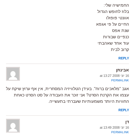
החמישיה שלי:
בלוז לחופש הגדול
אוונטי פופולו
החיים על פי אגפא
שנת אפס
כנפיים שבורות
עוד אחד שאהבתי
קרוב לבית
REPLY
אבינתן
16 יוני 2008 at 13:27
PERMALINK
אגב "מלאכים ברוח". בעידן הטלוויזיה המסחרית, אין אף ערוץ שיקח על
עצמו את הקרנת הסרט? אני זוכר את העבודה על סט הסרט כאחת
החוויות היותר משמעותיות שעברתי בתעשייה.
REPLY
דן
16 יוני 2008 at 13:49
PERMALINK