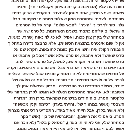
שהייתי לקטור היתה ב-2001) כ-50 שקל לקריאת תסריט וכתיבת
חוות דעת עליו (מכתיבת ביקורת בעיתון מקבלים יותר). ומכיוון
שאתה נשמע חשדן, אתה מוזמן להתעדכן בטקטיקה הביקורתית
שפיתחתי לעצמי ושחוסכת המון שאלות מיותרות: שקיפות. הכל
גלוי. סור לארכיוני "העיר" ו"פנאי פלוס" וקרא על כל הסרטים
הישראליים עליהם כתבתי בשנים האחרונות. כל סרט שאושר
במחזור שלי בקרן צוין ככזה, ואפילו לא כגילוי נאות (שהרי, כאמור,
אין לי שום אינטרס בתוצאה הסופית), אלא כהצצה נדירה בתהליך
העבודה הקולנועית והשוואה בין כוונות לתוצאות. תקרא שם על
סרט שאושר ולא אהבתי, או סרט שלא אושר אבל כן אהבתי או
סרט שאושר ואהבתי. תקרא שם, למשל, על סרטים שהיו להם
תסריטים נהדרים שמאוד אהבתי אבל יצא סרטים מבאסים. תקרא
על סרטים שהתסריטים לא היו מספיק טובים אבל איכשהו הצליחו
לכפר על זה ולצאת סרטים יותר טובים. תקבל תמונה מלאה של
יצירה, משלב התסריט ועד הפרמיירה. ומכיוון ששאלת אתן לך
תשובה: לא. אף אחד מהסרטים האלה לא הוגשו לקרן במחזור שלי
כלקטור. הסרטים היחידים ברשימה שקראתי בקרן היו: "מדורת
השבט" (אושר במחזור שלי, והייתי בעדו), "סימה וקנין מכשפה"
(לא אושר בקרן, אבל הייתי מאוד בעדו, התסריט הרס אותי מצחוק.
הסרט ביאס לי את הישבן), "הביוגרפיה של בן" (אושר בקרן
במחזור שלי, אני לא הייתי בעדו), "מטאליק בלוז" (לא זוכר אם
אושר לבסוף במחזור שלי או לא, אני הייתי מאוד מסויג ממנו,