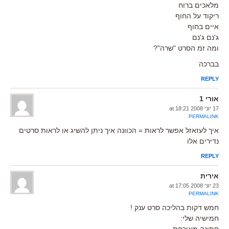
מלאכים ברוח
ריקוד על החוף
איים בחוף
ג'נם ג'נם
ומה זמ הסרט "שרה"?
בברכה
REPLY
אורי 1
17 יוני 2008 at 18:21
PERMALINK
איך לעזאזל אפשר לראות = הכוונה איך ניתן להשיג או לראות סרטים
נדירים אלו
REPLY
אירית
23 יוני 2008 at 17:05
PERMALINK
חמש דקות בהליכה סרט ענק !
חמישיה שלי:
חתונה מאורחת