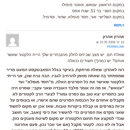
במקום הראשון: עטאש, אוונטי פופולו.
במקום השני: בר 51, שנת אפס.
במקום השלישי: אור, חסד מופלא, שחור, וסרמיל.
REPLY
אהרון אהרון
16 יוני 2008 at 15:35
PERMALINK
שאלת תם. יש מצב שביחס לחלק מהנבחרים שלך היית הלקטור שאשר
אותם? יש כמה(!) חשודים ככאלה.
רוה לאהרון: שאלה מרתקת, בעיקר בגלל הסאבטקסט המעט מריר
שמסתתר בה שאתה מוזמן להרחיב לגביו. הבה נניח שכן, אני הייתי
הלקטור שאישר את כל הסרטים האלה, מ"חסד מופלא" ועד
"עטאש". אז מה זה אומר מלבד העובדה שאני עקבי: שסרט היה
טוב כתסריט יצא טוב גם כסרט גמור? לצערי הרב לקטורים לא
מקבלים אחוזים על הכנסות הסרטים שהם אישרו, או בונוסים על
זכיות בפרסים או קבלת ביקורות טובות, שאז אכן יש מקום לחשוד
שאני מקדם את הסרטים כדי להעשיר את כיסי (ואגב, אני חושב
שכדי למקצע את תחום הלקטורה יש מקום לשיטת מענקים כזו).
אבל זה לא ככה. לקטור מקבל (אם אני זוכר נכון, פעם אחרונה