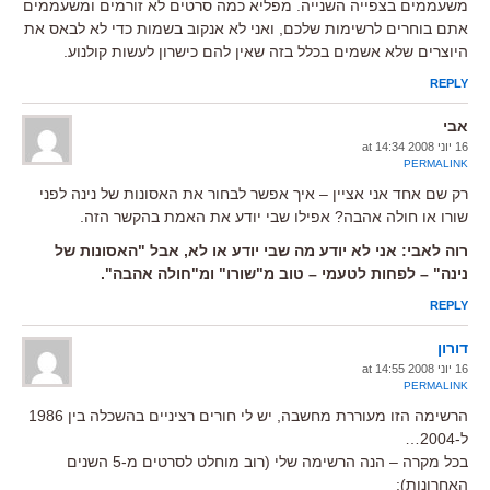
משעממים בצפייה השנייה. מפליא כמה סרטים לא זורמים ומשעממים
אתם בוחרים לרשימות שלכם, ואני לא אנקוב בשמות כדי לא לבאס את
היוצרים שלא אשמים בכלל בזה שאין להם כישרון לעשות קולנוע.
REPLY
אבי
16 יוני 2008 at 14:34
PERMALINK
רק שם אחד אני אציין – איך אפשר לבחור את האסונות של נינה לפני
שורו או חולה אהבה? אפילו שבי יודע את האמת בהקשר הזה.
רוה לאבי: אני לא יודע מה שבי יודע או לא, אבל "האסונות של
נינה" – לפחות לטעמי – טוב מ"שורו" ומ"חולה אהבה".
REPLY
דורון
16 יוני 2008 at 14:55
PERMALINK
הרשימה הזו מעוררת מחשבה, יש לי חורים רציניים בהשכלה בין 1986
ל-2004…
בכל מקרה – הנה הרשימה שלי (רוב מוחלט לסרטים מ-5 השנים
האחרונות):