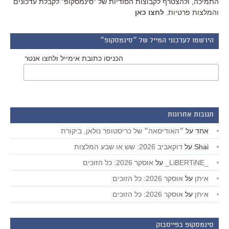
התמיכה, ולהצטרף לקבוצות הסודיות של "סינמסקופ" לקבלת עדכונים
והמלצות פרטיות.
לחצו כאן
הירשמו לעדכוני המייל של ״סינמסקופ״
הכניסו כתובת אימייל ולחצו אנטר
תגובות אחרונות
אחד
על
״האודיסאה״ של כריסטופר נולאן, ביקורת
Shai
על
דוקאביב 2026: שש או שבע המלצות
_LiBERTiNE_
על
אוסקר 2026: כל הזוכים
איתן
על
אוסקר 2026: כל הזוכים
איתן
על
אוסקר 2026: כל הזוכים
סינמסקופ בפייסבוק