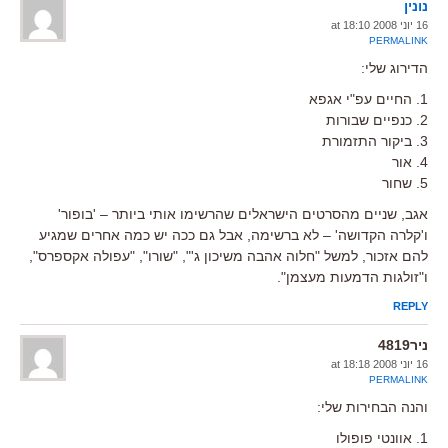
נונין
16 יוני 2008 at 18:10
PERMALINK
הדירוג שלי:
1. החיים עפ"י אגפא
2. כנפיים שבורות
3. ביקור התזמורת
4. אור
5. שחור
אגב, שניים מהסרטים הישראלים שהרשימו אותי ביותר – 'בופור'
ו'קלרה הקדושה' – לא ברשימה, אבל גם ככה יש כמה אחרים שמגיע
להם אזכור, למשל "חלוה אהבה משיכון ג'", "שורו", "עפולה אקספרס",
ו"זולגות הדמעות מעצמן".
REPLY
ניר4819
16 יוני 2008 at 18:18
PERMALINK
והנה הבחירות שלי:
1. אוונטי פופולו