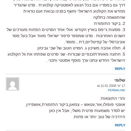
דרך גם במסריו וגם בכל הנוגע לאסטטיקה קולנועית . סרט שהגדיר
מחדש את הקולנוע הישראלי וחשף בפנינו נבואת זעם נוראית
שהתגשמה בחלקה
2. ביקור התזמורת
3. מסעות ג'ימס בארץ הקודש: אולי אחד הסרטים הפחות מעורכים של
השנים האחרונות . סרט שמספר סיפור ישראלי מאוד אבל בעל מסר
אוניברסלי על קפיטליזם,דת , ומוסר.
4. חולה אהבה משיכון ג. הסרט הטוב של שבי גבינזון
5. חתונה מאוחרת/כנפיים שבורות- שני סרטים שפתחו את גל הקולנוע
הישראלי החדש ונתנו ערך מוסף אסטטי ותכני .
REPLY
שלומי
17 יוני 2008 at 11:41
PERMALINK
והרי התוצאות:
אוונטי פופולו,אור,עטאש – צמאון,ביקור התזמורת,אושפיזין.
יש לסדר משמעות פרטית משלי, אבל אין כאן
היררכיה של טוב יותר או פחות.
REPLY