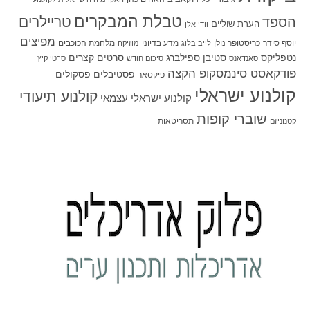
טבלת המבקרים
טריילרים
הספד
הערת שוליים
וודי אלן
מפיצים
יוסף סידר
כריסטופר נולן
מדע בדיוני
מלחמת הכוכבים
לייב בלוג
מוזיקה
סטיבן ספילברג
סרטים קצרים
נטפליקס
סאנדאנס
סיכום חודש
סרטי קיץ
פודקאסט סינמסקופ הקצה
פסטיבלים
פסקולים
פיקסאר
קולנוע ישראלי
קולנוע תיעודי
קולנוע ישראלי עצמאי
שוברי קופות
תסריטאות
קטנוניזם