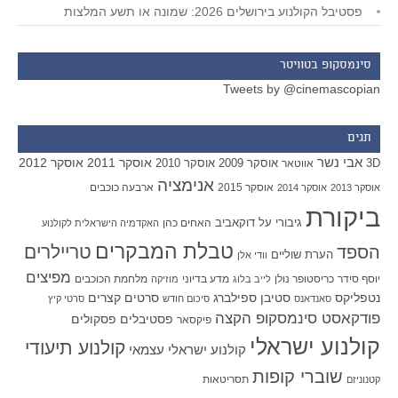
פסטיבל הקולנוע בירושלים 2026: שמונה או תשע המלצות
סינמסקופ בטוויטר
Tweets by @cinemascopian
תגים
אבי נשר
אוסקר 2011
אוסקר 2012
אוסקר 2009
אוסקר 2010
3D
אווטאר
אנימציה
אוסקר 2015
ארבעה כוכבים
אוסקר 2013
אוסקר 2014
ביקורת
גיבורי על
דוקאביב
האחים כהן
האקדמיה הישראלית לקולנוע
טבלת המבקרים
טריילרים
הספד
הערת שוליים
וודי אלן
מפיצים
יוסף סידר
כריסטופר נולן
מדע בדיוני
מלחמת הכוכבים
לייב בלוג
מוזיקה
סטיבן ספילברג
סרטים קצרים
נטפליקס
סאנדאנס
סיכום חודש
סרטי קיץ
פודקאסט סינמסקופ הקצה
פסטיבלים
פסקולים
פיקסאר
קולנוע ישראלי
קולנוע תיעודי
קולנוע ישראלי עצמאי
שוברי קופות
תסריטאות
קטנוניזם