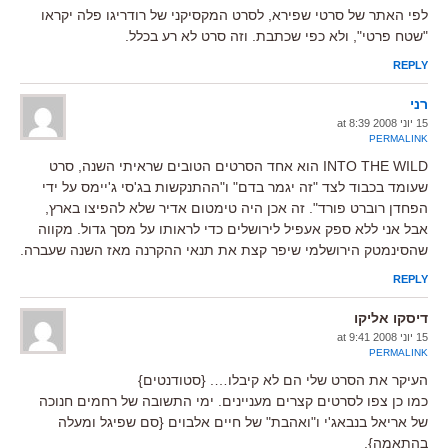
לפי האתר של סרטי שפירא, לסרט המקסיקני של רודריגו פלה יקראו
"שטח פרטי", ולא כפי שכתבת. וזה סרט לא רע בכלל.
REPLY
רני
15 יוני 2008 at 8:39
PERMALINK
INTO THE WILD הוא אחד הסרטים הטובים שראיתי השנה, סרט
שעומד בכבוד לצד "זה יגמר בדם" ו"ההתנקשות בג'סי ג'יימס על ידי
הפחדן רוברט פורד". זה אכן היה טימטום אדיר שלא להפיצו בארץ,
אבל אני ללא ספק אעפיל לירושלים כדי לראותו על מסך גדול. מקווה
שהסינמטק הירושלמי שיפר קצת את תנאי ההקרנה מאז השנה שעברה.
REPLY
דיסקו אליקו
15 יוני 2008 at 9:41
PERMALINK
העיקר את הסרט שלי הם לא קיבלו…. {סטודנטים}
כמו כן צפו לסרטים קצרים מעניינים. ימי התשובה של רחמים חנוכה
של אריאל בנבאג'י ו"ואהבת" של חיים אלבוים {סם שפיגל ומעלה
בהתאמה}.