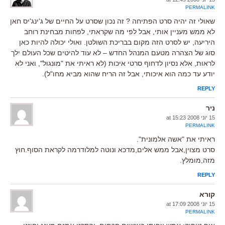
PERMALINK
שאולי זה יהיה סרט הפתיחה ? זה נכון שסרט על החיים של ג'ינג'יס חאן
לא ממש מעניין אותי, אבל לפי מה שקראתי, לפחות מבחינת רוחב
היריעה, יש לסרט הזה מקום בבריכת השולטן. ואולי יכולה להיות כאן
סוג של הצהרה מטעם המנהל החדש – לא עוד להיטים שכל העולם ילך
לראות, אלא נסיון לדחוף סרטי איכות (לא ראיתי את "מונגול", ואני לא
יודע עד כמה הוא איכותי, אבל זה הריח שהוא מביא מחו"ל).
REPLY
ניר
15 יוני 2008 at 15:23
PERMALINK
ראיתי את "אשה אלמונית".
סרט מצוין,אבל ממש אלים,מדכא ונוטה למלודרמה לקראת הסוף.חוץ
מזה,מומלץ.
REPLY
קורא
15 יוני 2008 at 17:09
PERMALINK