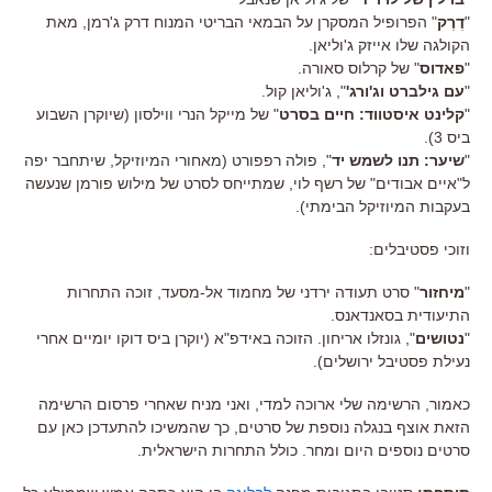
"
דֶרֶק
" הפרופיל המסקרן על הבמאי הבריטי המנוח דרק ג'רמן, מאת
הקולגה שלו אייזק ג'וליאן.
"
פאדוס
" של קרלוס סאורה.
"
עם גילברט וג'ורג'
", ג'וליאן קול.
"
קלינט איסטווד: חיים בסרט
" של מייקל הנרי ווילסון (שיוקרן השבוע
ביס 3).
"
שיער: תנו לשמש יד
", פולה רפפורט (מאחורי המיוזיקל, שיתחבר יפה
ל"איים אבודים" של רשף לוי, שמתייחס לסרט של מילוש פורמן שנעשה
בעקבות המיוזיקל הבימתי).
וזוכי פסטיבלים:
"
מיחזור
" סרט תעודה ירדני של מחמוד אל-מסעד, זוכה התחרות
התיעודית בסאנדאנס.
"
נטושים
", גונזלו אריחון. הזוכה באידפ"א (יוקרן ביס דוקו יומיים אחרי
נעילת פסטיבל ירושלים).
כאמור, הרשימה שלי ארוכה למדי, ואני מניח שאחרי פרסום הרשימה
הזאת אוצף בנגלה נוספת של סרטים, כך שהמשיכו להתעדכן כאן עם
סרטים נוספים היום ומחר. כולל התחרות הישראלית.