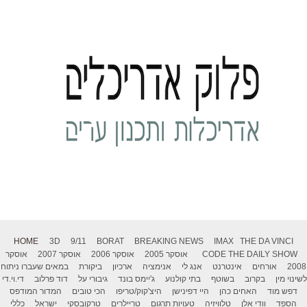
HOME
3D
9/11
BORAT
BREAKING NEWS
IMAX
THE DA VINCI
THE DAILY SHOW
CODE
אוסקר 2005
אוסקר 2006
אוסקר 2007
אוסקר
2008
אורחים
אינטרנט
אנג לי
אנימציה
ארכיון
ביקורת
במאים שעברו ניתוח
לשינוי מין
בקרוב
בשוטף
בתי קולנוע
ג'יימס בונד
גיבורי על
דוד פרלוב
די.וי.די
דפש מוד
האחים כהן
היי דפינישן
היצ'קוק/טריפו
הכי טובים
המדור המודפס
הספד
וודי אלן
טלוויזיה
טעויות תרגום
טריילרים
טרקובסקי
ישראל
כללי