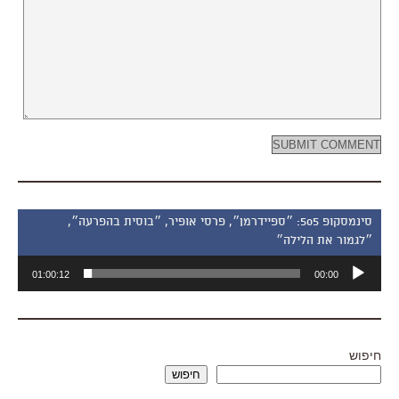
סינמסקופ 505: ״ספיידרמן״, פרסי אופיר, ״בוסית בהפרעה״,
״לגמור את הלילה״
נגן
01:00:12
00:00
אודיו
חיפוש
חיפוש