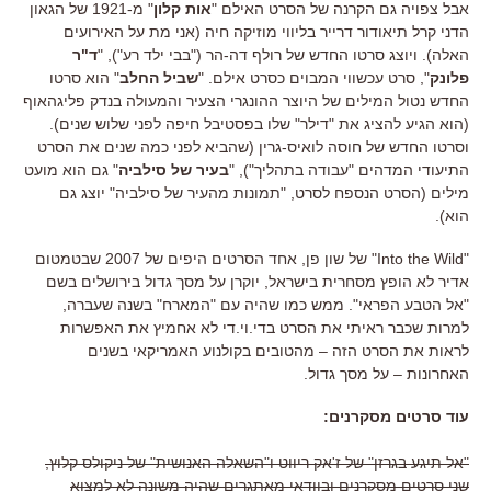
אבל צפויה גם הקרנה של הסרט האילם "
אות קלון
" מ-1921 של הגאון
הדני קרל תיאודור דרייר בליווי מוזיקה חיה (אני מת על האירועים
האלה). ויוצג סרטו החדש של רולף דה-הר ("בבי ילד רע"), "
ד"ר
פלונק
", סרט עכשווי המבוים כסרט אילם. "
שביל החלב
" הוא סרטו
החדש נטול המילים של היוצר ההונגרי הצעיר והמעולה בנדק פליגהאוף
(הוא הגיע להציג את "דילר" שלו בפסטיבל חיפה לפני שלוש שנים).
וסרטו החדש של חוסה לואיס-גרין (שהביא לפני כמה שנים את הסרט
התיעודי המדהים "עבודה בתהליך"), "
בעיר של סילביה
" גם הוא מועט
מילים (הסרט הנספח לסרט, "תמונות מהעיר של סילביה" יוצג גם
הוא).
"Into the Wild" של שון פן, אחד הסרטים היפים של 2007 שבטמטום
אדיר לא הופץ מסחרית בישראל, יוקרן על מסך גדול בירושלים בשם
"אל הטבע הפראי". ממש כמו שהיה עם "המארח" בשנה שעברה,
למרות שכבר ראיתי את הסרט בדי.וי.די לא אחמיץ את האפשרות
לראות את הסרט הזה – מהטובים בקולנוע האמריקאי בשנים
האחרונות – על מסך גדול.
עוד סרטים מסקרנים:
"אל תיגע בגרזן" של ז'אק ריווט
ו"השאלה האנושית" של ניקולס קלוץ,
שני סרטים מסקרנים ובוודאי מאתגרים שהיה משונה לא למצוא