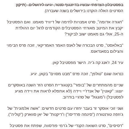
בפסטיבלון הצרפתי עכשיו בדיזנגוף סנטר, יגיעו לירושלים.
(
תיקון
:
הסרטים האלה הוקרנו בירושלים בשנה שעברה).
"חגורה אדומה", סרט אמנויות לחימה של דיוויד מאמט. ואם הפסטיבל
יקבץ את המיטב מאורחי הפסטיבלים הקודמים לרגל יום ההולדת
ה-25, אולי גם מאמט ישוב לביקור?
"באלאסט", סרט הבכורה של לאנס האמר האמריקאי, זוכה פרס הבימוי
והצילום בסאנדאנס.
עיר 24, ז'אנג קה ג'יה. הישר מפסטיבל קאן.
כנראה שגם "טולפן", זוכה פרס "מבט מסוים" בקאן, יגיע.
שניים מהמתחרים של "בופור" בקטגוריית הסרט הזר השנה באוסקרים
יוצגו: "קאטין" של אנדז'יי ויידה (לא אתפלא לראות את ויידה מגיע
לפסטיבל) ו"מונגול" של סרגיי בודרוב.
ושני זוכי אוסקר זר בעבר יחזרו עם סרטים חדשים: "אשה אלמונית" של
ג'וזפה טורנטורה ("סינמה פרדיסו") ו"ריקנות" של יאן סווארק ("קוליה").
"רסיסים", סרט השואה הקנדי של ג'רמי פודסווה, שפתח את פסטיבל