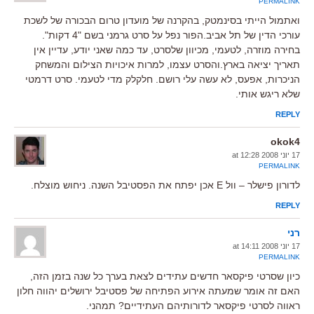
PERMALINK
ואתמול הייתי בסינמטק, בהקרנה של מועדון טרום הבכורה של לשכת
עורכי הדין של תל אביב.הפור נפל על סרט גרמני בשם "4 דקות".
בחירה מוזרה, לטעמי, מכיוון שלסרט, עד כמה שאני יודע, עדיין אין
תאריך יציאה בארץ.והסרט עצמו, למרות איכויות הצילום והמשחק
הניכרות, אפעס, לא עשה עלי רושם. חלקלק מדי לטעמי. סרט דרמטי
שלא ריגש אותי.
REPLY
okok4
17 יוני 2008 at 12:28
PERMALINK
לדורון פישלר – וול E אכן יפתח את הפסטיבל השנה. ניחוש מוצלח.
REPLY
רני
17 יוני 2008 at 14:11
PERMALINK
כיון שסרטי פיקסאר חדשים עתידים לצאת בערך כל שנה בזמן הזה,
האם זה אומר שמעתה אירוע הפתיחה של פסטיבל ירושלים יהווה חלון
ראווה לסרטי פיקסאר לדורותיהם העתידיים? תמהני.