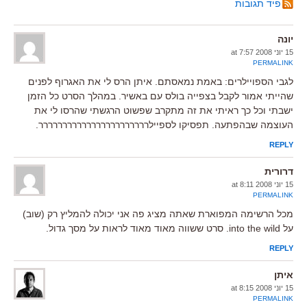
פיד תגובות
יונה
15 יוני 2008 at 7:57
PERMALINK
לגבי הספויילרים: באמת נמאסתם. איתן הרס לי את האגרוף לפנים
שהייתי אמור לקבל בצפייה בולס עם באשיר. במהלך הסרט כל הזמן
ישבתי וכל כך ראיתי את זה מתקרב שפשוט הרגשתי שהרסו לי את
העוצמה שבהפתעה. תפסיקו לספיילררררררררררררררררררררררר.
REPLY
דרורית
15 יוני 2008 at 8:11
PERMALINK
מכל הרשימה המפוארת שאתה מציג פה אני יכולה להמליץ רק (שוב)
על into the wild. סרט ששווה מאוד מאוד לראות על מסך גדול.
REPLY
איתן
15 יוני 2008 at 8:15
PERMALINK