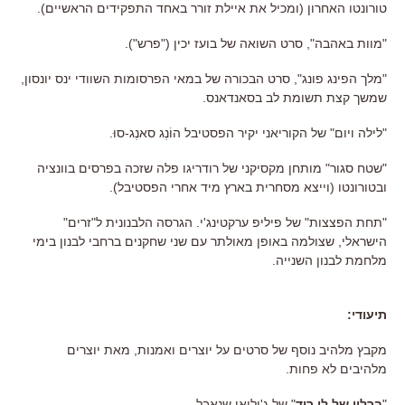
טורונטו האחרון (ומכיל את איילת זורר באחד התפקידים הראשיים).
"מוות באהבה", סרט השואה של בועז יכין ("פרש").
"מלך הפינג פונג", סרט הבכורה של במאי הפרסומות השוודי ינס יונסון,
שמשך קצת תשומת לב בסאנדאנס.
"לילה ויום" של הקוריאני יקיר הפסטיבל הוֹנְג סאנְג-סוּ.
"שטח סגור" מותחן מקסיקני של רודריגו פלה שזכה בפרסים בוונציה
ובטורונטו (וייצא מסחרית בארץ מיד אחרי הפסטיבל).
"תחת הפצצות" של פיליפ ערקטינג'י. הגרסה הלבנונית ל"זרים"
הישראלי, שצולמה באופן מאולתר עם שני שחקנים ברחבי לבנון בימי
מלחמת לבנון השנייה.
תיעודי:
מקבץ מלהיב נוסף של סרטים על יוצרים ואמנות, מאת יוצרים
מלהיבים לא פחות.
"
ברלין של לו ריד
" של ג'וליאן שנאבל