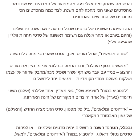
והרשימה שמתקבצת אצלי נעה מהמפואר אל המדהים. יש שם כמה
מהסרטים שאני הכי מחכה להם השנה, לצד כמה מהסרטים הכי
מדוברים של החודשים האחרונים.
הנה רשימה ראשונית של סרטים שככל הנראה יוצגו השנה בירושלים
(והיום בערב או מחר אעלה גם רשימה ראשונה של סרטי תחרות וולג'ין
שהגיעה אליי):
– "שגרה מבצעית", ארול מוריס. אכן, הסרט שאני הכי מחכה לו השנה.
– "מפגשים בסוף העולם", ורנר הרצוג. ובחלומי אני מדמיין את מוריס
והרצוג – צמד עם עבר משותף עשיר ושפיל מכה/מחבק שחוזר על עצמו
ושלקוח מעולם צמדי הקומדיות – מגיעים יחד לירושלים.
– "להטביע במוח" ו"וויניפג שלי", גאי מאדין. אחד עלילתי (אילם) השני
תיעודי (בערך) של אחד היוצרים המקוריים של העת האחרונה.
– "אידיוטים ומלאכים", ביל פלימפטון. סרט האנימציה החדש (והאילם)
של גאון האבסורד המקאברי.
ובכלל, הטרנד השנה
בירושלים יהיה סרטים אילמים – או לפחות
סרטים נטולי דיאלוג. "להטביע במוח" ו"אידיוטים ומלאכים", למשל.