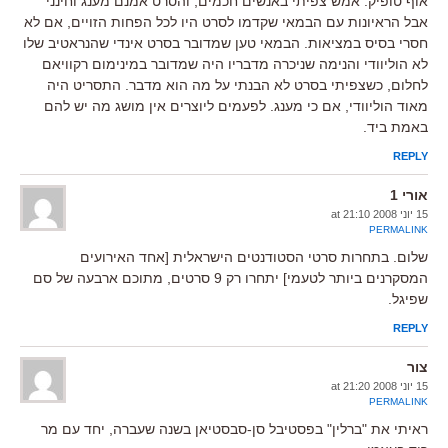
אוף טופיק: אמש צפיתי באנשים חכמים, והסרט אמנם מענג וחינני
אבל הראיונות עם הבמאי שקדמו לסרט היו לכל הפחות הזויים, אם לא
חסרי בסיס במציאות. הבמאי טען שמדובר בסרט אינדי שהנראטיב שלו
לא הוליוודי והנימה שניכרה מדבריו היה שמדובר במינימום רקוויאם
לחלום, כשצפיתי בסרט לא הבנתי על מה הוא מדבר. התסריט היה
מאוד הוליוודי, אם כי מענג. לפעמים ליוצרים אין מושג מה יש להם
באמת ביד.
REPLY
אורי 1
15 יוני 2008 at 21:10
PERMALINK
שלום. בתחרות סרטי הסטודנטים הישראלית [אחד האירועים
המסקרנים ביותר לטעמי] יתחרו רק 9 סרטים, מתוכם ארבעה של סם
שפיגל.
REPLY
צור
15 יוני 2008 at 21:20
PERMALINK
ראיתי את "ברלין" בפסטיבל סן-סבסטיאן בשנה שעברה, יחד עם מר