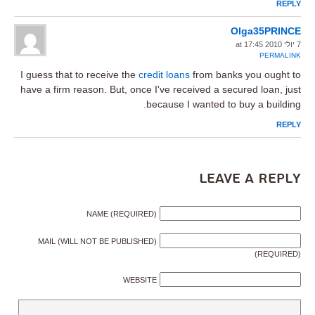
REPLY
Olga35PRINCE
7 יולי 2010 at 17:45
PERMALINK
I guess that to receive the
credit loans
from banks you ought to
have a firm reason. But, once I've received a secured loan, just
because I wanted to buy a building.
REPLY
Leave a Reply
NAME (REQUIRED)
MAIL (WILL NOT BE PUBLISHED)
(REQUIRED)
WEBSITE