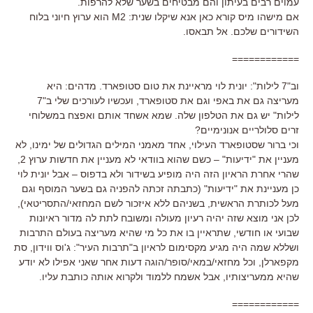
עמוים רבים בעיתון והם מבטיחים בשער שלא להרפות.
אם מישהו מיס קורא כאן אנא שיקלו שנית: M2 הוא ערוץ חיוני בלוח
השידורים שלכם. אל תבאסו.
============
וב"7 לילות": יונית לוי מראיינת את טום סטופארד. מדהים: היא
מעריצה גם את באפי וגם את סטופארד, ועכשיו לעורכים שלי ב"7
לילות" יש גם את הטלפון שלה. שמא אשחד אותם ואפצח במשלוחי
זרים סלולריים אנונימיים?
וכי ברור שסטופארד העילוי, אחד מאמני המילים הגדולים של ימינו, לא
מעניין את "ידיעות" – כשם שהוא בוודאי לא מעניין את חדשות ערוץ 2,
שהרי אחרת הראיון הזה היה מופיע בשידור ולא בדפוס – אבל יונית לוי
כן מעניינת את "ידיעות" (כתבתה זכתה להפניה גם בשער המוסף וגם
מעל לכותרת הראשית, בשניהם ללא איזכור לשם המחזאי/התסריטאי),
לכן אני מוצא שזה יהיה רעיון מעולה ומשובח לתת לה מדור ראיונות
שבועי או חודשי, שתראיין בו את כל מי שהיא מעריצה בעולם התרבות
ושללא שמה היה מגיע מקסימום לראיון ב"תרבות העיר": ג'וס ווידון, סת
מקפארלן, וכל מחזאי/במאי/סופר/הוגה דעות אחר שאני אפילו לא יודע
שהיא ממעריצותיו, אבל אשמח ללמוד ולקרוא אותה כותבת עליו.
============