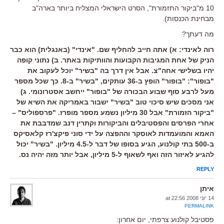
10 מ"ביקור התזמורת", הסרט הישראלי המצליח ביותר בארה"ב
מבחינת הכנסות).
מה דעתך?
רוה לאינדי: א) אתה חייב להחליף שם. "אינדי" (באנגלית) הוא כבר
הניק של אחת המגיבות הקבועות והוותיקות באתר. ב) נתוני קופה
יהיו בשלישי אחה"צ. אבל אין דרך בה "בשיר" יוכל לעקוב את
"בופור": "בופור" הופץ ב-36 עותקים, "בשיר" ב-8. כך שכל מספר
מעל לרבע סוף שבוע הבכורה של "בופור" ייחשב אסטרונומי. ג)
אני מסכים שיש סיכוי טוב "בשיר" ישבור באמריקה את השיא של
"ביקור הזמורת" אבל 30 מיליון נשמע מספר מופרז. "פרספוליס" –
אחרי הפרסים והפסטיבלים והביקורות וקתרין דנב שמדבבת את
האמא והמועמדות לאוסקר וההפצה על ידי סוני פיקצ'רז קלאסיקס
ב-500 בתי קולנוע, הגיע בסופו של דבר ל-4.5 מיליון. "בשיר" יכול
להגיע לאיזור הזה ואף לשאוף ל-5 מיליון, אבל יותר מזה יהיה נס.
REPLY
איתן
14 יוני 2008 at 22:56
PERMALINK
פסטיבל קולנוע צרפתי, יום אחרון: