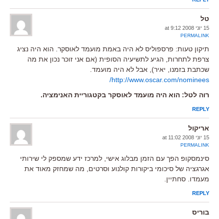
טל
15 יוני 2008 at 9:12
PERMALINK
תיקון טעות: פרספוליס לא היה באמת מועמד לאוסקר. הוא היה נציג
צרפת לתחרות, הגיע לתשיעיה הסופית (אם אני זוכר נכון את מה
שכתבת בזמנו, יאיר), אבל לא היה מועמד.
http://www.oscar.com/nominees/
רוה לטל: הוא היה מועמד לאוסקר בקטגוריית האנימציה.
REPLY
אריקול
15 יוני 2008 at 11:02
PERMALINK
סינמסקופ הפך עם הזמן מבלוג אישי, למרכז ידע שמספק לי שירותי
אגרגציה של סיכומי ביקורות קולנוע וסרטים, מה שמחזק מאוד את
מעמדו. סחתיין.
REPLY
בוריס