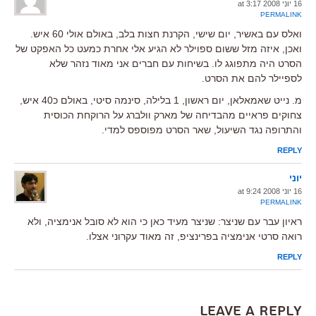
16 יוני 2008 at 3:17
PERMALINK
ואלס עם באשיר, יום שישי, הקרנת חצות בלב, באולם אולי 60 איש.
ואכן, איזה מזל ששום ספוילר לא הגיע אלי אחרת כמעט כל האפקט של
הסרט היה מתפוגג לו. בשיחות עם חברים אני מאוד נזהר שלא
לספיילר להם את הסרט.
מ. נייט שאמאלאן, יום ראשון, 1 בלילה, סינמה סיטי, באולם כ40 איש,
צחוקים פראיים מהבדיחה של מארק וולברג על הרוקחת הכוסית
והתרופה נגד השיעול, שאר הסרט מפוספס למדי.
REPLY
יוני
16 יוני 2008 at 9:24
PERMALINK
ראיון עבר עם שניצר: שניצר מעיד כאן כי הוא לא סובל אנימציה, ולא
רואה סרטי אנימציה בפרינציפ, זה מאוד עקרוני אצלו.
REPLY
Leave a Reply