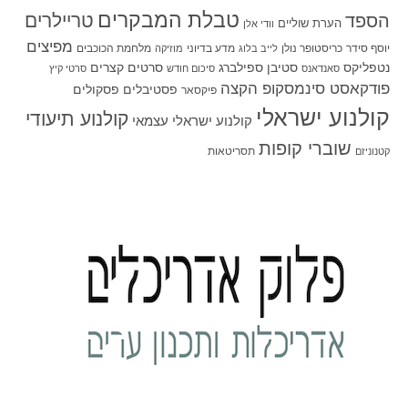
טבלת המבקרים
טריילרים
הספד
הערת שוליים
וודי אלן
מפיצים
יוסף סידר
כריסטופר נולן
מדע בדיוני
מלחמת הכוכבים
לייב בלוג
מוזיקה
סטיבן ספילברג
סרטים קצרים
נטפליקס
סאנדאנס
סיכום חודש
סרטי קיץ
פודקאסט סינמסקופ הקצה
פסטיבלים
פסקולים
פיקסאר
קולנוע ישראלי
קולנוע תיעודי
קולנוע ישראלי עצמאי
שוברי קופות
תסריטאות
קטנוניזם