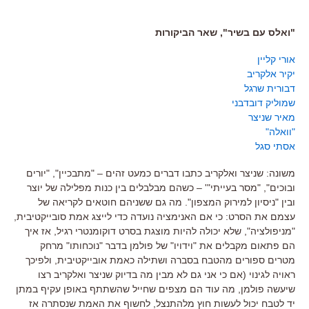
"ואלס עם בשיר", שאר הביקורות
אורי קליין
יקיר אלקריב
דבורית שרגל
שמוליק דובדבני
מאיר שניצר
"וואלה"
אסתי סגל
משונה: שניצר ואלקריב כתבו דברים כמעט זהים – "מתבכיין", "יורים
ובוכים", "מסר בעייתי"' – כשהם מבלבלים בין כנות מפלילה של יוצר
ובין "ניסיון למירוק המצפון". מה גם ששניהם חוטאים לקריאה של
עצמם את הסרט: כי אם האנימציה נועדה כדי לייצג אמת סובייקטיבית,
"מניפולציה", שלא יכולה להיות מוצגת בסרט דוקומנטרי רגיל, אז איך
הם פתאום מקבלים את "וידויו" של פולמן בדבר "נוכחותו" מרחק
מטרים ספורים מהטבח בסברה ושתילה כאמת אובייקטיבית, ולפיכך
ראויה לגינוי (אם כי אני גם לא מבין מה בדיוק שניצר ואלקריב רצו
שיעשה פולמן, מה עוד הם מצפים שחייל שהשתתף באופן עקיף במתן
יד לטבח יכול לעשות חוץ מלהתנצל, לחשוף את האמת שנסתרה אז