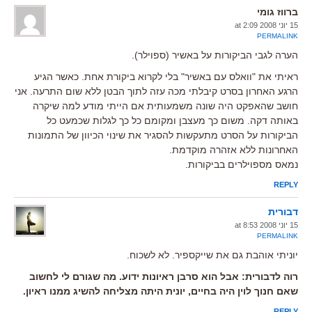
ברווז גומי
15 יוני 2008 at 2:09
PERMALINK
הערה לגבי הביקורות על באשיר (ספוילר).
ראיתי את "וואלס עם באשיר" בלי לקרוא ביקורת אחת. כאשר הגיע
הרגע האחרון בסרט קיבלתי מכה עזה לתוך הבטן ללא שום התרעה. אני
חושב שהאפקט היה שונה משמעותית אם הייתי מודע למה שיקרה
באותה דקה. משום כך מעצבן ומקומם כל כך לגלות שכמעט כל
הביקורות על הסרט מתעקשות להסגיר את שינוי הכיוון של התמונות
האחרונות ללא אזהרה מוקדמת.
נמאס מספוילרים בביקורות.
REPLY
דבורית
15 יוני 2008 at 8:53
PERMALINK
יוניתי אוהבת גם את שייקספיר. לא לשכוח.
רוה לדבורית: אבל הוא סרבן ראיונות ידוע. מה שגורם לי לחשוב
שאם חנוך לוין היה בחיים, יונית היתה מצליחה להשיג ממנו ראיון.
REPLY