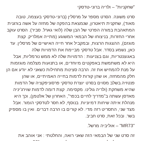
"שחקניות" – ולריה ברוני-טדסקי
סרט משונה. הסרט מספר על מרסלין (ברוני-טדסקי בעצמה, טובה
מאוד), שחקנית תיאטרון, שנמצאת בהפקה של מחזה על אשה בורגנית
המתאהבת במורה הפרטי של הבן שלה (לואי גארל. סביר). הסרט עוקב
אחרי החזרות, בניצוחו של הבמאי המשוגע (מתייה אמלריק. קצת
מוגזם), ההצגות הרצות, ובמקביל אחר חייה האישיים של מרסלין. עד
כאן, נשמע בסדר. אבל טדסקי מביימת את הדמויות שלה
באגוצנטריות, וגם בצניעות : הדמויות שלה לא ממש נורמליות, אבל
היא לא משתמשת באפקטים מיוחדים, או בתנועות מצלמה מוגזמות
על מנת להמחיש את זה. הרבה סצינות מתחילות כשאני לא יודע אם הן
חלק מהמחזה, או שהן קורות לדמות בחייה האמיתיים, או שהן
פנטזיה.בשלב מסוים בסרט יוצרת טדסקי פרסוניפקציה של הדמות
שהיא משחקת (ולריה גולינו. מקסימה. קצת דומה לדמות שוירג'יניה
מאדסן עשתה ב"מדריך לחיים בכפר", האחרון של אלטמן), וכך היא
מנהלת איתה שיחות דמיוניות. בנוסף, לא חסר לטדסקי הומור. אבל
מצד שני, התסריט רזה מדי. לא קורים בו הרבה דברים. ואין בו מספיק
בשר. ובכל זאת, סרט חביב.
"MR73" – אוליביה מרשל.
זה סרט שני של הבמאי הזה שאני רואה, והחלטתי : אני אוהב את