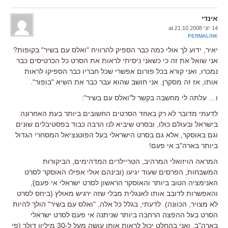
אינדי
14 יוני 2008 at 21:10
PERMALINK
יאיר, ידוע לך אולי כמה כבר הספיק להרוויח "ואלס עם בשיר" בקופות?
אני שואל את זה כי כשאני ניסיתי לראות את הסרט כל הכרטיסים כבר
נמכרו, ואני קורא בכל פורום אפשרי שכל חבריו כבר הספיקו לראות
אותו, אז זה מסקרן. אני חושב שהוא עבר כבר את השיא "בופור".
ו… עלתה לי מחשבה בקשר ל"ואלס עם בשיר":
לדעתי מדובר לא רק באחד הסרטים החשובים ביותר בעת האחרונה
בישראל ובעולם כולו, ובסרט שיביא לנו הרבה כבוד בפסטיבלים שונים
וגם באוסקר, אלא גם בסרט הישראלי בעל הפוטנציאל המסחרי הגדול
ביותר בארה"ב אי פעם!
המראה הויזואלי המרהיב, הטריילרים המדהימים, הביקורות
המשבחות, הפרסים שעוד יגיעו (ובינהם אולי אפילו האוסקר לסרט
האנימציה הטוב ביותר והאוסקר הראשון לסרט ישראלי אי פעם),
והאפשרות לדובב אותו לאנגלית מבלי שזה ירגיש מאולץ (ביחס לסרט
לא מצויר, הכוונה). לדעתי, בגלל כל אלה, "ואלס עם בשיר" הולך להיות
הסרט בעל ההפצה הרחבה ביותר שניתנה אי פעם לסרט ישראלי
בארה"ב, ואני בהחלט יכול לראות אותו עושה מעל ל-30 מיליון דולר (פי