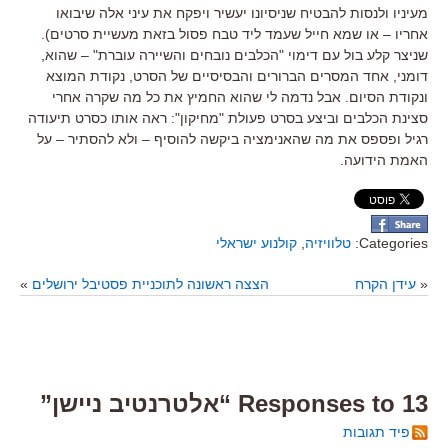
מעיניו ולנסות להבטיח שניסיונו יעשיר ויפקח את עיני אלה שיבואו
אחריו – או שמא חייל שעמד ליד טבח פסול בזאת מעשיית סרטים).
שניצר קלע בול עם דימוי "הכלבים נובחים והשיירה עוברת" – שהוא,
דומני, אחד המסרים הברורים והבסיסיים של הסרט, נקודת המוצא
ונקודת הסיום. אבל נדמה לי שהוא החמיץ את כל מה שקרה אחרי
סצינת הכלבים וביצע בסרט פעולת "מחיקון": ראה אותו כסרט תיעודה
רגיל ופספס את מה שהאנימציה ביקשה להוסיף – ולא להסתיר – על
האמת הידועה.
Categories:
טלוויזיה
,
קולנוע ישראלי
«
עידן הקרח
הצצה ראשונה לתוכניית פסטיבל ירושלים
»
13 Responses to “אלטרנטיב ניישן”
פיד תגובות