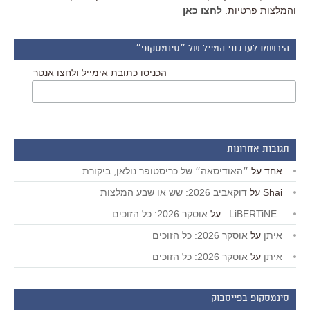
והמלצות פרטיות.
לחצו כאן
הירשמו לעדכוני המייל של ״סינמסקופ״
הכניסו כתובת אימייל ולחצו אנטר
תגובות אחרונות
אחד
על
״האודיסאה״ של כריסטופר נולאן, ביקורת
Shai
על
דוקאביב 2026: שש או שבע המלצות
_LiBERTiNE_
על
אוסקר 2026: כל הזוכים
איתן
על
אוסקר 2026: כל הזוכים
איתן
על
אוסקר 2026: כל הזוכים
סינמסקופ בפייסבוק