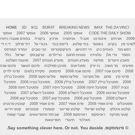
HOME
3D
9/11
BORAT
BREAKING NEWS
IMAX
THE DA VINCI
THE DAILY SHOW
CODE
אוסקר 2005
אוסקר 2006
אוסקר 2007
אוסקר
2008
אורחים
אינטרנט
אנג לי
אנימציה
ארכיון
ביקורת
במאים שעברו ניתוח
לשינוי מין
בקרוב
בשוטף
בתי קולנוע
ג'יימס בונד
גיבורי על
דוד פרלוב
די.וי.די
דפש מוד
האחים כהן
היי דפינישן
היצ'קוק/טריפו
הכי טובים
המדור המודפס
הספד
וודי אלן
טלוויזיה
טעויות תרגום
טריילרים
טרקובסקי
ישראל
כללי
מאבק היוצרים
מוזיקה
מועדון הגנוזים
מועדון הגנוזים 2007
מועצת הקולנוע
מפיצים
מר משיב
ניו יורק
סאנדאנס
סטיבן ספילברג
סיכום העשור
סיכום שנה
2006
סיכום שנה 2007
סיכום שנה 2008
סינמטק
סקירת בלוגים
סרטי ילדים
סרטי קיץ
סתם
פול מקרטני
פוליצרוסקופ
פוליצרסקופ 2006
פסטיבל ברלין
2006
פסטיבל ברלין 2007
פסטיבל ברלין 2008
פסטיבל ונציה 2006
פסטיבל
ונציה 2007
פסטיבל חיפה 2006
פסטיבל חיפה 2007
פסטיבל חיפה 2008
פסטיבל טורונטו 2006
פסטיבל ירושלים 2006
פסטיבל ירושלים 2007
פסטיבל
ירושלים 2008
פסטיבל קאן 2006
פסטיבל קאן 2007
פסטיבל קאן 2008
פסטיבלים
פרס אופיר 2006
פרס אופיר 2007
פרס אופיר 2008
קוונטין טרנטינו
קולנוע איטלקי
קולנוע ישראלי
קולנוע קוריאני
קטמנדו
קטנוניזם
קטעי וידיאו
קטעי מוזיקה
ראזיסקופ
ראזיסקופ 2006
שביתת התסריטאים
שוברי קופות
תאילנד
תיעודי
תסריטאות
© סינמסקופ. Say something clever here. Or not. You decide.