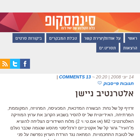
ראשי
על אודות/יצירת קשר
טבלת המבקרים
ביקורות סרטים
הרצאות
תסריט.ים
14 יוני 2008 | 20:20
~
13 COMMENTS
|
תגובות פייסבוק
אלטרנטיב ניישן
זרזיף קל של נחת: הבשורה המדכאת, המכעיסה, המרגיזה, המקוממת,
המרתיחה, האידיוטית של יס להסיר בשבוע הקרוב את ערוץ המוזיקה
האלטרנטיבי M2 (או אם.טי.וי 2) מלוח השידורים הצליחה להוציא
מ"העיר" גרגר קל של אקטיביזם ז'ורנליסטי מהסוג שנגמה שכבר נעלם
של לטובת התחכמויות. המחאה נגד הורדת הערוץ נפרשה על פני