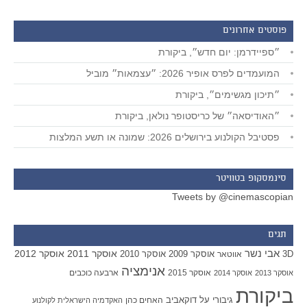
פוסטים אחרונים
״ספיידרמן: יום חדש״, ביקורת
המועמדים לפרס אופיר 2026: ״עצמאות״ מוביל
״תיכון מגשימים״, ביקורת
״האודיסאה״ של כריסטופר נולאן, ביקורת
פסטיבל הקולנוע בירושלים 2026: שמונה או תשע המלצות
סינמסקופ בטוויטר
Tweets by @cinemascopian
תגים
אבי נשר
אוסקר 2011
אוסקר 2012
אוסקר 2009
אוסקר 2010
3D
אווטאר
אנימציה
אוסקר 2015
ארבעה כוכבים
אוסקר 2013
אוסקר 2014
ביקורת
גיבורי על
דוקאביב
האחים כהן
האקדמיה הישראלית לקולנוע