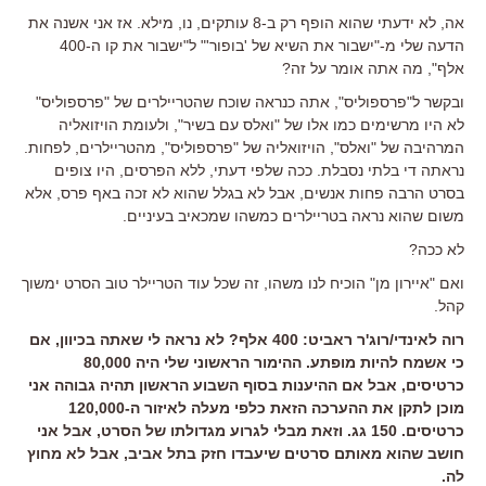
אה, לא ידעתי שהוא הופף רק ב-8 עותקים, נו, מילא. אז אני אשנה את
הדעה שלי מ-"ישבור את השיא של 'בופור'" ל"ישבור את קו ה-400
אלף", מה אתה אומר על זה?
ובקשר ל"פרספוליס", אתה כנראה שוכח שהטריילרים של "פרספוליס"
לא היו מרשימים כמו אלו של "ואלס עם בשיר", ולעומת הויזואליה
המרהיבה של "ואלס", הויזואליה של "פרספוליס", מהטריילרים, לפחות.
נראתה די בלתי נסבלת. ככה שלפי דעתי, ללא הפרסים, היו צופים
בסרט הרבה פחות אנשים, אבל לא בגלל שהוא לא זכה באף פרס, אלא
משום שהוא נראה בטריילרים כמשהו שמכאיב בעיניים.
לא ככה?
ואם "איירון מן" הוכיח לנו משהו, זה שכל עוד הטריילר טוב הסרט ימשוך
קהל.
רוה לאינדי/רוג'ר ראביט: 400 אלף? לא נראה לי שאתה בכיוון, אם
כי אשמח להיות מופתע. ההימור הראשוני שלי היה 80,000
כרטיסים, אבל אם ההיענות בסוף השבוע הראשון תהיה גבוהה אני
מוכן לתקן את ההערכה הזאת כלפי מעלה לאיזור ה-120,000
כרטיסים. 150 גג. וזאת מבלי לגרוע מגדולתו של הסרט, אבל אני
חושב שהוא מאותם סרטים שיעבדו חזק בתל אביב, אבל לא מחוץ
לה.