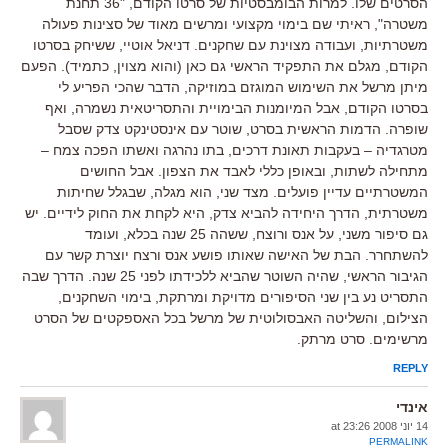
הסרטים שלו. למרות הבומבסטיות של סרטו הקודם, "36 תחנת
משטרה", ראיתי שם בימוי מקצועי ומרשים מאוד של סצינות פעולה
משטרתיות, ועבודה מצוינת עם שחקנים. דניאל אוטיי, ששיחק בסרטו
הקודם, מגלם את התפקיד הראשי גם כאן (והוא מצוין, כתמיד). הפעם
מיתן מרשל את השימוש המוגזם במוזיקה, הדבר שהכי הפריע לי
בסרטו הקודם, אבל המיומנות הבימויית והתסריטאית נשמרה, ואף
שופרה. הדמות הראשית בסרט, שוטר עם אינסטינקט צדק שסבל
מטרגדיה – בעקבות תאונת דרכים, בתו נהרגה ואשתו הפכה צמח –
מתחילה לשתות, ובאופן כללי לאבד את הצפון. אבל החושים
המשטרתיים עדיין פועלים. מצד שני, הוא מגלה, שבגלל שחיתות
משטרתית, הדרך היחידה להביא צדק, היא לקחת את החוק לידיים. יש
גם סיפור משני, על אנס ורוצח, ששהה 25 שנה בכלא, ועומד
להשתחרר. הבת של האישה שאותו פושע אנס ורצח יוצרת קשר עם
הגיבור הראשי, שהיה השוטר שהביא ללכידתו לפני 25 שנה. הדרך שבה
התסריט נע בין שני הסיפורים מדויקת ומרתקת, בימוי השחקנים,
הצילום, והשליטה האבסולוטית של מרשל בכל האספקטים של הסרט
מרשימים. סרט מרתק.
REPLY
אינדי
14 יוני 2008 at 23:26
PERMALINK