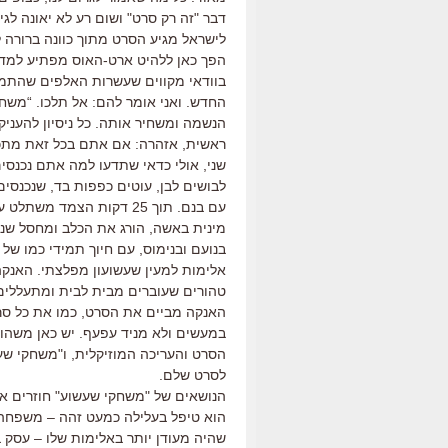
דבר "זה רק סרט" ושום רע לא יאונה לגיבו
לישראל מגיע הסרט מתוך כוונה ברורה 
הפך כאן ללהיט ארט-האוס מפתיע למדי,
בוודאי מקווים שעשרות האלפים שהתמו
החדש. ואני אומר להם: אל תלכו. “משח
הנשמה ומשחיר אותה. כל ניסיון להעניק
ראשית, אזהרה: אם אתם בכל זאת מתכוו
שני, אולי כדאי שתדעו למה אתם נכנסים
לבושים לבן, עוטים כפפות בד, שנכנסי
עם בנם. תוך 25 דקות הצמד
מינית באשה, הורג את הכלב ומחסל שני
בנועם ובנימוס, עם חיוך תמידי כמו של
אלימות למעין שעשועון מפלצתי. האנקה
טהורים שעוברים מבית לבית ומתעללים 
האנקה מביים את הסרט, כמו את כל סרטי
במעשים ולא מניד עפעף. יש כאן משהו ק
הסרט והעריכה המוזיקלית, ו"משחקי שע
לסרט שלם.
הנושאים של "משחקי שעשוע" חוזרים אצ
הוא טיפל בעלילה כמעט זהה – משפחה, 
שהיה מעודן יותר באלימות שלו – עסק 