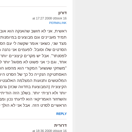
דורון
16 אוגוסט 2008 at 17:27
PERMALINK
ראשית, אני לא חושב שהאנקה הוא אובר
תמיד מעניינים וגם מבוצעים במיומנות ק
מצד שני, כשאני אומר שקשה לי עם הסרט
הסרטים שלו וסובל. לפעמים אני נהנה מ
לפסנתר". אבל יש מקרים קיצוניים יותר
אחד, וגם כי אני פשוט לא מסוגל יותר 
"משחקי שעשוע" המקורי הוא מהסוג השני
האסתטיקה הנקייה כל כך של הסרט היתה
המלוטשים ותנועות המצלמה האלגנטיות
הקיצונית (המבוצעת בחדווה שכזו) גרם
יותר ולא רציתי יותר. בשלב הזה הודיתי
והשחזור האמריקאי הוא לדעתי נכון ומ
הראשיים לסרט הזה. אבל אני לא הולך 
REPLY
דרורית
16 אוגוסט 2008 at 18:36