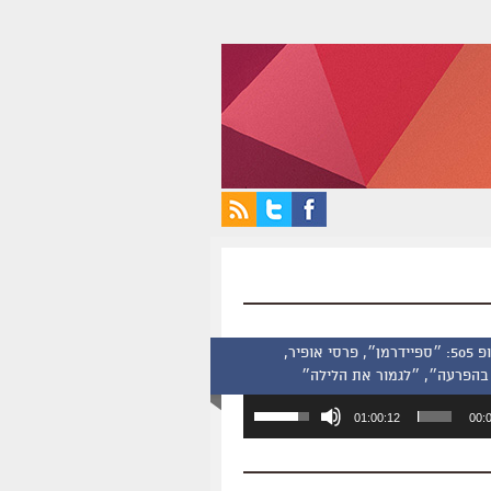
סינמסקופ 505: ״ספיידרמן״, פרסי אופיר,
בהפרעה״, ״לגמור את הלילה״
השתמש
01:00:12
00:
במקש
למעלה/למטה
כדי