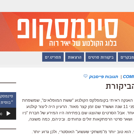
מבקרים
ביקורות סרטים
הרצאות
תסריט.ים
|
תגובות פייסבוק
ביקורת
 האנקה ראיתי בקומפלקס הקולנוע "ששת המופלאים", שמשפחת
״בוסית 
שני הקימה בתחנה המרכזית החדשה לפני 11 שנה וששרד שם זמן קצר מאוד. הרעיון היה ליצור קולנוע
נגן
חד. אבל הסרטים שהוצגו שם בפתיחה היו המירע של חברת "ניו
00
אודיו
ן, ושאר סרטי הרפתקאות זולים ונחותים. וביניהם, כמה משונה,
הוא טוב יותר מ"משחקי שעשוע" האוסטרי, ולכן גרוע יותר.