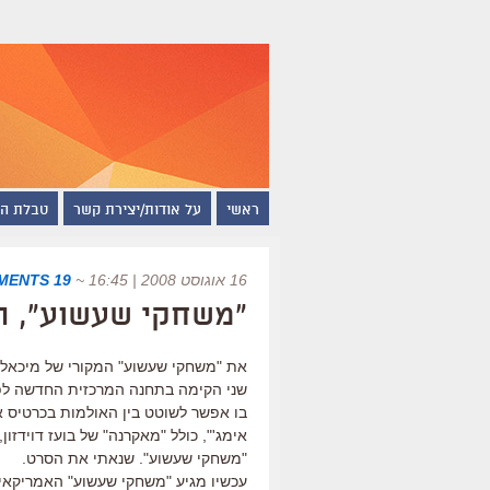
ראשי
על אודות/יצירת קשר
טבלת ה
16 אוגוסט 2008 | 16:45
~
19 COMMENTS
"משחקי שעשוע", ה
את "משחקי שעשוע" המקורי של מיכאל
בו אפשר לשוטט בין האולמות בכרטיס א
אימג'", כולל "מאקרנה" של בועז דוידזו
"משחקי שעשוע". שנאתי את הסרט.
עכשיו מגיע "משחקי שעשוע" האמריקאי. 