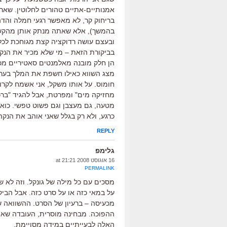
אמנותיים-אתיים טהורים לחלוטין. שא
בריחוק קר, לא מאפשר רגעי חמלה והדהות
בהמשך), אלא שאתה מנתק אותן מהקשר
ובעצם עושה רדוקציה קצת מגוחכת לכל 
בביקורת הזאת – מי שלא מכיר את הנקה
הן חלק מובנה מאלמנטים סאטיריים מכוו
מצג השווא כאילו חשפת את המלך בערו
חומוס. על אותו משקל, אני אשמח לקרו
מחזיקה מים" ומפרטת, אבל להגיד "ברכ
מטעה, גם מעצבן וגם פשוט טפשי. כוא
כרגע, ולא רק בגלל שאני אוהב את הנקה
REPLY
גלימפ
16 אוגוסט 2008 at 21:21
PERMALINK
מסכים עם כל מילה של גונקל. וזה לא ש
על במאי כזה או על סרט כזה. אבל הבי
מכעיסה – ברעיון של הסרט. ההשוואה ש
ההפוכה. מבחינה מוסרית, העובדה שאת
האלה לבעייתיים במידה מסויימת.