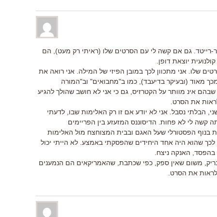
-רייטד. גם אם קשה לי עם הסרטים שלו (ראיתי רק מעט), הם
ולנועית יוצאת דופן.
ים שלו. אני מתכוון לכך במובן הפיזי של המילה. אני רואה את
כך מאוד (ובעיקר בדיעבד), כמו ב"מחבואים" וב"המורה
 שבהם אינ מוותר על הקטרזיס, גם כי אני לא חושב שהולך להגיע
לראות את הסרט.
, הבלתי נסבל. אני לא יודע אם זו רק האלימות שבו, לדעתי
 קשה לי לא פחות. הדיסוננס המזעזע בין הפריימים
 בנוף הפסטורלי שעל האגם ובבית המצוחצח מול האלימות
 לכך שהוא היה אחד היחידים שהפסקתי באמצע. לא הייתי יכול
 בהפסד, האנקה ניצח.
בריק, משום שאין ספק, כפי שכתבת, שהאמריקאים הם הנמענים
לראות את הסרט.