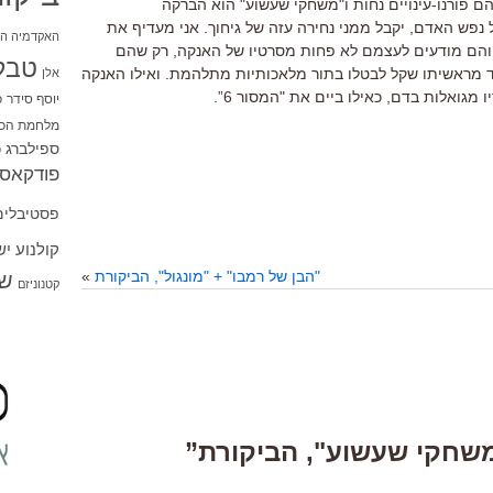
ם פורנו-עינויים נחות ו"משחקי שעשוע" הוא הברקה
פש האדם, יקבל ממני נחירה עזה של גיחוך. אני מעדיף את
האקדמיה הי
 והם מודעים לעצמם לא פחות מסרטיו של האנקה, רק שהם
טבל
רוד מראשיתו שקל לבטלו בתור מלאכותיות מתלהמת. ואילו האנקה
אלן
מגואלות בדם, כאילו ביים את "המסור 6”.
יוסף סידר
כ
מלחמת הכו
ספילברג
ס
פודקאסט
פסטיבלים
קולנוע י
"הבן של רמבו" + "מונגול", הביקורת
»
שו
קטנוניזם