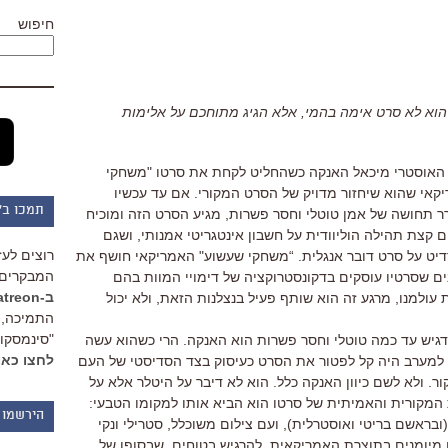
חיפוש
וא לא סרט אימה בהמי, אלא הגיג מתוחכם על אלימות
 האוסטרי מיכאל האנקה כשהחליט לקחת את סרטו "משחקי
רימייק אמריקאי שהוא שיחזור מדויק של הסרט המקורי. אם עד עכשיו
תמכו ב"
רר תחושה של אמן טוטלי וחסר פשרות, מגיע הסרט הזה ומוכיח
 קצת תהילה הוליוודית על חשבון אינטגריטי אמנותי, ושגם
רוצים לעז
רדיט על סרט דובר אנגלית. “משחקי שעשוע" האמריקאי חושף את
המבקרים 
ם שסרטיו עוסקים בדקונסטרוקציה של דימויי המוות בהם
ב-Patreon
ולמנו, מרגע זה הוא שותף פעיל בנצלנות הזאת, ולא יכול
התמיכה, 
"סינמסקופ
 מדגיש עד כמה טוטלי וחסר פשרות הוא האנקה. הרי כשהוא עשה
לחצו כאן
 למערב היה קל לפטור את הסרט כעיסוק בצד הסדיסטי של העם
ר. ולא לשם כיוון האנקה כלל. הוא לא דיבר על היטלר אלא על
 המקורית והאמיתית של סרטו הוא הביא אותו למקומו הטבעי:
הירשמו 
ראשם בריטי ואוסטרלית), ועם צילום משוכלל, סטרילי ונקי
ם מיומנים בתוצרת האמריקאית, להרגיש בטוחים, שבסופו של