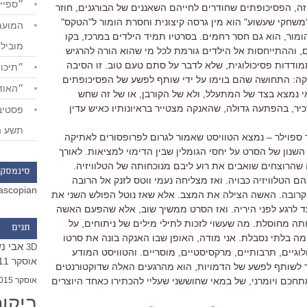
״ספייד
הזה, הפסיכופתים שחודרים לחייהם השאננים של הבורגנים, חוזר
“משחקי שעשוע" הוא מין גרסה קיצונית וחסרת הומור ל"הטקס"
ומור, הוא גם חסר רחמים. בסרטיו תמיד הילדים במרכז, בקו
מוביל
ם, וההתייחסות אל הילדים גורמת לכל מי שהוא הורה להרגיש
מודדות פסיכולוגית, שלא לדבר על סתם טעם טוב. זו הסיבה
״תיכון
ה: התחושה שהם בוימו על ידי שותף לפשע של הפסיכופתים
״האודי
 נמצא בצד של המתעלל, ולא של הקורבן, או של זה שחש
יר, בהפתעה גדולה, שהאנקה מצטייר בראיונותיו כאיש עדין
תשע ה
ספוילר – נמצא הטוויסט שאמור לגרום לפרופסורים לאתיקה
נון של הסרט על יחסי הגומלין שבין הדימוי למציאות. לאורך
 שהרוצחים שואבים את רוע ליבם מנוכחותה של הטלוויזיה.
סינמסקו
 הטלוויזיה כבויה. ואז מצליחה נעמי ווטס לזנק אל הרובה
ascopian
 קרובה. האשה הצילה את המצב. אלא שאז נוטל הפולש השני את
ד לרגע לפני היריה. ואז הסרט ממשיך שוב, אלא שהפעם האשה
 מחוסלת. מה שעשוי לזכות לתילי מילים של ניתוחים, על
תגים
מה בלתי נסבלת. אני מודה, האופן שבו האנקה בונה את סרטו
אבי נ
3D
גיים, תרבותיים, מרקסיסטיים, מוסריים. והטוויסט המודע
אוסקר 2011
ך לשותף לפשע של הדמויות, הוא מהרגעים האלה שדוקטורנטים
אוסקר 2015
מתחכם ויומרני, של במאי שחוששני שעליי להכתירו כאחד היוצרים
ביקו