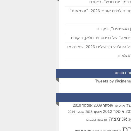
רמן: יום חדש״, ביקורת
המועמדים לפרס אופיר 2026: ״עצמאות״
 מגשימים״, ביקורת
סאה״ של כריסטופר נולאן, ביקורת
פסטיבל הקולנוע בירושלים 2026: שמונה או
מלצות
פ בטוויטר
Tweets by @cinem
שר
אוסקר 2009
אוסקר 2010
אווטאר
אוסקר 2012
אוסקר 2013
אוסקר 2014
אנימציה
ארבעה כוכבים
רת