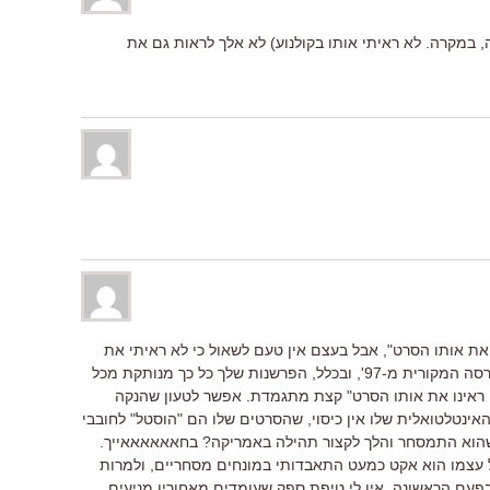
, במקרה. לא ראיתי אותו בקולנוע) לא אלך לראות גם את
את אותו הסרט", אבל בעצם אין טעם לשאול כי לא ראיתי את
אותו הסרט – בינתיים ראיתי רק את הגרסה המקורית מ-97', ובכלל, הפרשנות שלך כל כך מנותקת מכל
ראינו את אותו הסרט" קצת מתגמדת. אפשר לטעון שהנקה
אינטלטואלית שלו אין כיסוי, שהסרטים שלו הם "הוסטל" לחובבי
 שהוא התמסחר והלך לקצור תהילה באמריקה? בחאאאאאאייך.
 עצמו הוא אקט כמעט התאבדותי במונחים מסחריים, ולמרות
עם הראשונה, אין לי טיפת ספק שעומדים מאחוריו מניעים