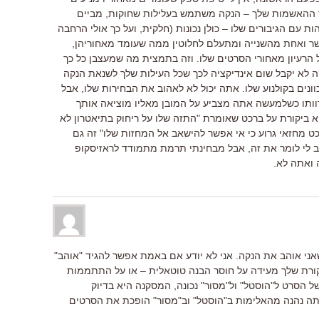
ר ההאשמות שלך – הנקה משתמש בעלילות שחוקות, מביים
 עם הגיבורים שלו – כולן נכונות (חלקית, ועל כך אולי הרחבה
 ואחת מהשנייה ומתעלם לחלוטין ממה שעומד מאחוריהן,
הרעיון מאחורי הסרטים שלו. וזה בתמצית מה שמעצבן כל כך
 לא יקבל שום אינדיקציה לכך שכל העילות שלך לשנאת הנקה
נים בקולנוע שלו. אתה יכול לא לאהוב את הבחירות שלו, אבל
ותו כשלמעשה אתה מצביע על המובן מאליו מוציאה אותך
א ביקורת על ברכט שאומרת "התזה שלו על ריחוק בתיאטרון לא
ט מחזאי גרוע כי אי אפשר להישאב אל המחזות שלו" זה גם
ב לי לומר את זה, אבל מבחינתי תרמת מתמודד לראזיסקופ
 ואתה לא.
אני אוהב את הנקה. אני לא יודע אם באמת אפשר להגיד "אוהב"
קורת שלך מעידה על חוסר הבנה טוטאלית – או על התתממות
ל הסרט ל"הוסטל" ול"מסור" נכונה, המסקנה היא בדיוק
ה נהנה מהאלימות ב"הוסטל" וב"מסור" הופכת את הסרטים