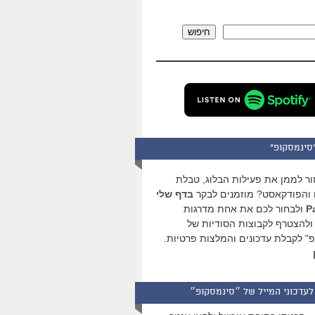
להגביר
או
חיפוש
להנמיך
עוצמת
שמע.
סינמסקופ"
ור לממן את פעילות הבלוג, טבלת
והפודקאסט? מוזמנים לבקר
בדף שלי
ולבחור לכם את אחת מדרגות
ולהצטרף לקבוצות הסודיות של
" לקבלת עדכונים והמלצות פרטיות.
לעדכוני המייל של ״סינמסקופ״