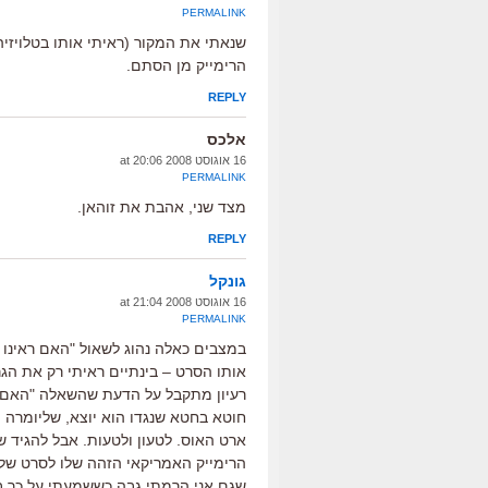
PERMALINK
שנאתי את המקור (ראיתי אותו בטלויזיה
הרימייק מן הסתם.
REPLY
אלכס
16 אוגוסט 2008 at 20:06
PERMALINK
מצד שני, אהבת את זוהאן.
REPLY
גונקל
16 אוגוסט 2008 at 21:04
PERMALINK
במצבים כאלה נהוג לשאול "האם ראינו 
רעיון מתקבל על הדעת שהשאלה "האם 
חוטא בחטא שנגדו הוא יוצא, שליומרה ה
ארט האוס. לטעון ולטעות. אבל להגיד
הרימייק האמריקאי הזהה שלו לסרט של
שגם אני הרמתי גבה כששמעתי על כך בפ