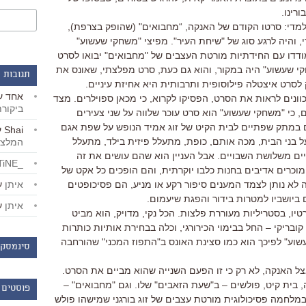
רינו.
למדי: סרטו הקודם של האנקה, “מחבואים" (שהופק בצרפת),
 והיה לרגע סוג של "שיחת העיר". מפיצי "משחקי שעשוע"
דדו עם החידתיות מורטת העצבים של "מחבואים" יבואו לסרט
קי שעשוע" היה במקור, והוא גם כעת, סרט מפלצתי, שאונס את
תגובות 
 לסרט איצטלה פילוסופית ותרבותית היא אחיזת עיניים.
אחד
ע
נים לראות את הסרט, הפסיקו לקרוא, כי מכאן ספוילרים. מצד
ביקור
, כי "משחקי שעשוע" הוא סרט עוכר שלווה על שני צעירים
ם במתק שפתיים לבית הקיט של זוג אמיד הנופש על שפת אגם
Shai
ע
 משתלט על בני הבית, מכה אותם, כופת, מתעלל פיזית בילד, מתעלל
המלצו
ים משלושת השבויים. אבל העניין הוא שהם עושים את זה
_LiBERTiNE_
 מוכרים אדיבים בחנות כלבו יוקרתית, והם הופכים כל אקט של
איתן
ע
 לא נותן לצמד המענים סיפור רקע או מניע, הם פסיכופטים
ביושביו למטרות בידור והפגת שיעמום.
איתן
ע
ו, בסטריליות מעוררת פלצות. הכל נקי, מדויק, הוא מביט
ובריקי – החל בבימוי הכירורגי, וכלה בבחירת אותיות כותרות
שוע" לפיכך הוא כמו סצינת האונס ב"התפוז המכני" שהורחבה
סינמסקו
ל האנקה, לא רק כי זו הפעם השנייה שהוא מביים את הסרט.
בית קיט, פולשים – ב"שעת הזאבים" שלו. וגם "מחבואים" –
פוסטים 
במלחמה פסיכולוגית מורטת עצבים של זוג בורגני שמישהו פולש