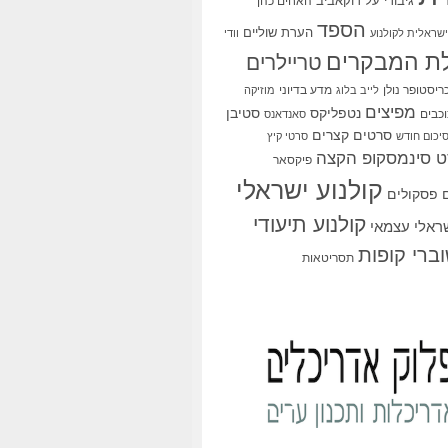
גיבורי על
דוקאביב
האחים כהן
הספד
הערת שוליים
שראלית לקולנוע
וודי
ת המבקרים
טריילרים
ריסטופר נולן
מדע בדיוני
לייב בלוג
מוזיקה
מפיצים
סטיבן
נטפליקס
כבים
סאנדאנס
סרטים קצרים
יכום חודש
סרטי קיץ
 סינמסקופ הקצה
פיקסאר
קולנוע ישראלי
פסקולים
קולנוע תיעודי
שראלי עצמאי
ברי קופות
תסריטאות