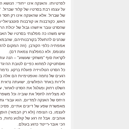
לפרטיותו. והאנקה אינו ייחודי: הנושא 
על עצמו רבת בסרטיו של קלוד שברול. 
של שברול. אלא שהאנקה אינו רק חסר ה
האש, כקורבנות או קורבנות פוטנציאליי
שהסרט עובר איזשהו גבול של יכולת הת
שיש משהו כה מפלצתי בסרטיו של האנק
שנהנים להתעלל בקורבנותיהם, שהבמאי
אמפתיה כלפי הקורבן. (וזה המקום להזכ
ומנומס, ולא כמפלצת צמאת דם).
לקראת סוף "משחקי שעשוע" – הנה עוד 
ואסתטיקה למחוא כפיים לטובת ההיגד הש
כל הסרט הטלוויזיה פועלת ברקע. נדמה
רגעים של נחמה ואופטימיות הם אלה בהם
ולירות באחד הפולשים, ישועתה נראית
השלט רחוק ומגלגל את הסרט לאחור, ע
לא מצליחה לחסל את שוביה וכל משפחתה
היחס של האנקה למדיום, הוא עבורי גח
מאפשרת שפע של דיונים אתיים, פסיכולו
לעצמו, בו הצופה (ולא רק הבמאי) הופ
אוהבים. אבל זה רגע של קולנוע נחות, 
הכי אובר-רייטד כרגע בעולם.