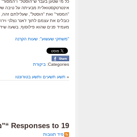
כל מי שטען בעבר ש"הוסטל" ו"המסור" ה
אינטרטקסטואלית מבעיתה על טיבה של נ
"המסור" ואת "הוסטל", שעלילתם זהה,
כובלים את עצמם לתוך ז'אנר נצלני וי
מעמיד פנים שהוא פילוסוף, בשעה שידיו 
"משחקי שעשוע": שעות הקרנה
Categories:
ביקורת
«
תשע תשעים ותשע בטורונטו
19 Responses to “"משחקי שעשוע", הביקורת”
פיד תגובות