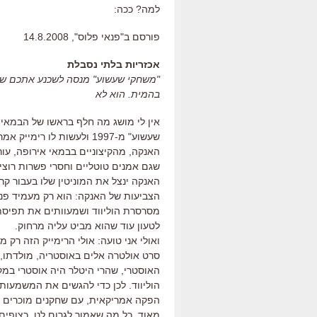
למה? ככה:
פורסם ב"פנאי פלוס", 14.8.2008
אכזריות בלתי נסבלת
"משחקי שעשוע" מנסה לשכנע אתכם שה
בהמית. הוא לא
אין לי מושג מה חלף בראשו של הבמאי
שעשוע" מ-1997 ולעשות לו 
האנקה, מהקיצוניים בבמאי אירופה, עו
שגם אמנים טוטליים וחסרי פשרות רוצים
האנקה ינצל את המוניטין שלו בעבור ק
הצביעות של האנקה: הוא רק מעמיד פני
מסרסרת הוליווד ושמעוותים את תפיסת ע
לטעון עוד שהוא מביט עליה מרחוק.
ואולי אני טועה: אולי הרימייק הזה רק
סרט אולטרה אלים באוסטריה, מולדתו,
האוסטרי, שהרי היטלר היה אוסטרי במקו
הוליווד. לכן כדי להגשים את המשמעות
הפקה אמריקאית, עם שחקנים מוכרים (וב
מאוד. כל מה שאמור לגרום לנו, כצופי