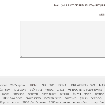
MAIL (WILL NOT BE PUBLISHED) (REQUI
WEB
IMA
BREAKING NEWS
BORAT
9/11
3D
HOME
אוסקר 2005
אוסקר 006
במאים שעברו ניתוח לשינוי מין
בקרוב
בשוטף
בתי קולנוע
ג'יימס בונד
גיבורי על
המודפס
הספד
וודי אלן
טלוויזיה
טעויות תרגום
טריילרים
טרקובסקי
ישראל
מר משיב
ניו יורק
סאנדאנס
סטיבן ספילברג
סיכום העשור
סיכום שנה 2006
פול מקרטני
פוליצרוסקופ
פוליצרסקופ 2006
פסטיבל ברלין 2006
פסטיבל ברלין 2007