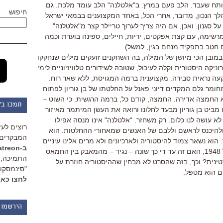
תח שעבד. הלב פעם במרץ. ב"אלטלנה" הלב עומד מלכת. גם
חיפוש
לך הנכון, מדובר, אחרי הכל, באחד המקצוענים בבמאי ישראל
על סגנון. ואכן, אם היה צריך לערוך טריילר קצר מ"אלטלנה"
ימה, עם קצת אפקטים, יריות, חיילים, ספינה בוערת וכמה
 חטב בתפקיד מנחם בגין, למשל).
במובן הכי מיושן של המילה, בה השחקנים זועקים מילים שנחקקו
ניקה היסטורית וקלה לעיכול, שטובה לשידורים טלוויזיוניים לימי
שקעה נראית סבירה. מקצוענית ברמה המגויסת, ללא שאר רוח.
ומר גלם המקדים דיוני פאנל על החלטתו של בן גוריון לפתוח
 החמצה אדירה. החמצה, קודם כל, ברמה הרגשית. כי השוט –
תמכו ב"
ביט בן גוריון מבעד לחלונו ורואה את העשן המיתמר מאיזור
לא עושה לנו כלום. רק משחזר. “אלטלנה" אינו מנסה אפילו
רוצים לעז
, ולהיכנס לראשם וללבם של האנשים שמאחורי ההחלטות. הוא
המבקרים 
 הוא נשאר צמוד להיסטוריה ולארכיונים ולא מרים אלינו עיניים
ב-Patreon
ואומר לנו: פירוק המחתרות בישראל של 1948, האם זה עד די כך שונה – נגיד – מהמאבק בין החמאס
התמיכה, 
ינית? וכך, בזה שהסרט לא מבחין שההיסטוריה חוזרת על
"סינמסקופ
ם הוא מטפל.
לחצו כאן
הירשמו 