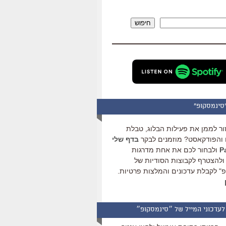
להגביר
או
חיפוש
להנמיך
עוצמת
שמע.
סינמסקופ"
ור לממן את פעילות הבלוג, טבלת
והפודקאסט? מוזמנים לבקר
בדף שלי
ולבחור לכם את אחת מדרגות
ולהצטרף לקבוצות הסודיות של
" לקבלת עדכונים והמלצות פרטיות.
לעדכוני המייל של ״סינמסקופ״