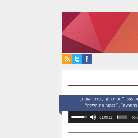
סינמסקופ 505: ״ספיידרמן״, פרסי אופיר,
בהפרעה״, ״לגמור את הלילה״
השתמש
01:00:12
00:
במקש
למעלה/למטה
כדי