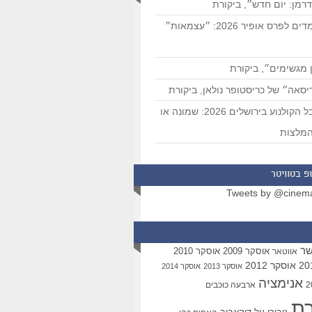
רמן: יום חדש״, ביקורת
המועמדים לפרס אופיר 2026: ״עצמאות״
 מגשימים״, ביקורת
סאה״ של כריסטופר נולאן, ביקורת
פסטיבל הקולנוע בירושלים 2026: שמונה או
מלצות
פ בטוויטר
Tweets by @cinem
שר
אוסקר 2009
אוסקר 2010
אווטאר
אוסקר 2012
אוסקר 2013
אוסקר 2014
אנימציה
ארבעה כוכבים
רת