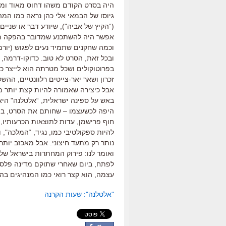
היה בסרט הקודם משהו דחוס מאוד ומו
גיוסו של הבמאי אלי כהן נראה כמו המה
(“הקיץ של אביה"), שיודע דבר או שניים 
אפשר היה להשתכנע שמדובר בהפקה מרש
וכמה שחקנים שתמיד נעים לפגוש (יורם
ובכל זאת, הסרט לא טוב. כדוקו-דרמה, 
בפרוטוקולים ושכל מטרתה הוא לייצר כרו
זכרון ושאר יאר-צייטים רלוונטיים, הה
אבל כיצירה שאמורה להיות קצת יותר מח
באש על ספינה ישראלית, “אלטלנה" היא
היפה לכשעצמו – שחותם את הסרט, בו מ
חוף פרישמן, עדות לתוצאות הכרעותיו, 
להיות ספקולטיבי כמו, נגיד, “המלכה"
נותר רק מתעד חיצוני. אבל מאכזב יותר:
לפתח, ביום שאחרי שתוקם מדינה פלסט
עצמה, הוא קצר רואי כמו המנהיגים בה
"אלטלנה": שעות הקרנה