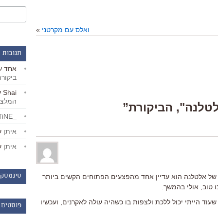
ואלס עם מקרטני
»
תגובות 
אחד
ע
ביקור
Shai
ע
המלצו
_LiBERTiNE_
איתן
ע
איתן
ע
סינמסקו
 של אלטלנה הוא עדיין אחד מהפצעים הפתוחים הקשים ביותר
ו טוב, אולי בהמשך.
וד הייתי יכול ללכת ולצפות בו כשהיה עולה לאקרנים, ועכשיו
פוסטים 