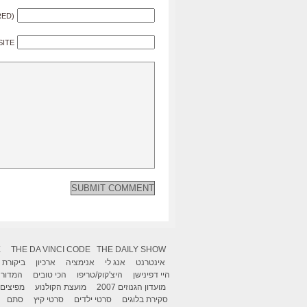
RED)
SITE
X
THE DA VINCI CODE
THE DAILY SHOW
אינטרנט
אנג לי
אנימציה
ארכיון
ביקורת
היי דפינישן
היצ'קוק/טריפו
הכי טובים
המדור 
מועדון הגנוזים 2007
מועצת הקולנוע
מפיצים
סקירת בלוגים
סרטי ילדים
סרטי קיץ
סתם