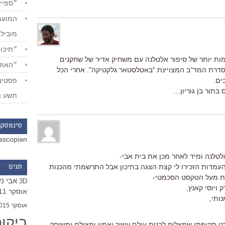
״ספייד
מוביל
״תיכון
ות יותר של סיפור אלטלנה עם משחיק אדיר של שחקנים
״האודי
סדרת המד"ב המצויינת "באטלסטאר גלקטיקה". אחרי הכל
ים.
 בתור בן גוריון…
תשע ה
סינמסקו
ascopian
מדות הזכירו לי קצת הצגה בתיכון אבל התרשמתי מהכנות
תגים
ת מעל הטקסט הסכמטי-
אבי נ
3D
ויוסי קאנץ,
אוסקר 2011
ותי,
אוסקר 2015
ביקו
ט תקופתי שמצליח לבנות עולם עשיר ואמין ומצולם ומשוחק