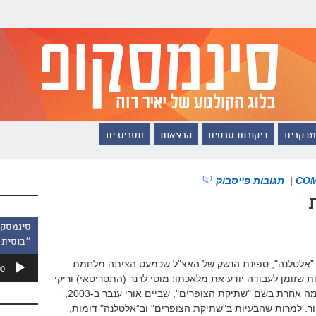
מבקרים
ביקורות סרטים
הרצאות
תסריט.ים
|
תגובות פייסבוק
״בוסית 
נגן
ת "אלטלנה", ספינת הנשק של האצ"ל שכמעט הציתה מלחמת
00
אודיו
 שזומן לעבודה יודע את מלאכתו: מוטי לרנר (התסריטאי) וריקי
שלח (המפיק) כבר חתומים על דוקו-דרמה אחרת בשם "שתיקת הצופרים", שביים אורי ענבר ב-2003,
ר. למרות שהבעיות ב"שתיקת הצופרים" וב”אלטלנה" דומות,