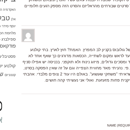
 סרטים שבורחים מהראליזם והסרט הזה מספק רגעים חלומיים
האקדמיה הי
טבל
אלן
יוסף סידר
כ
מלחמת הכו
ספילברג
ס
פודקאסט
גולובוס בקניון לב המפרץ. האמת? חוץ לארץ. בתי קולנוע
ד לראש ומקום לשתייה, הכסאות מדורגים כך שאף אחד לא
פסטיבלים
סכים גדולים, מיזוג נינוח ולא תוקפני. בכניסה יש אפילו סניף
קולנוע י
י.פי. נהניתי מאד מחווית הצפייה וגם על זה שאין הפסקה בסרט,
שו
כמו בחו"ל. קצת פחות נהניתי מהסרט שראיתי "משחקי שעשוע". באולם היו עוד 2 צופים מלבדי. אהבתי
קטנוניזם
נית פחות מזעזעת. ואולי אני נעשיתי קהה חושים.
NAME (REQUI