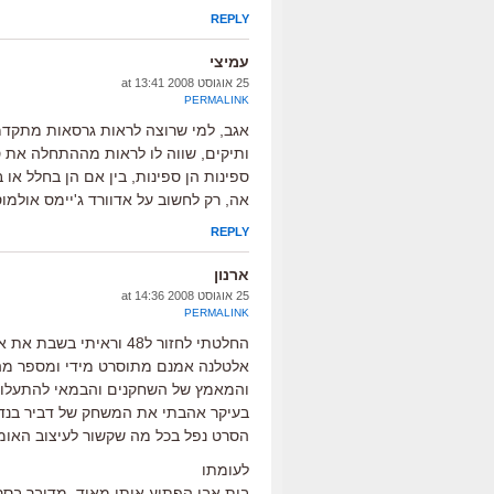
REPLY
עמיצי
25 אוגוסט 2008 at 13:41
PERMALINK
אגב, למי שרוצה לראות גרסאות מתקדמ
ותיקים, שווה לו לראות מההתחלה את 
ספינות הן ספינות, בין אם הן בחלל או ב
אה, רק לחשוב על אדוורד ג'יימס אולמוס
REPLY
ארנון
25 אוגוסט 2008 at 14:36
PERMALINK
החלטתי לחזור ל48 וראיתי בשבת את אלטלנה ומיד לאחר מכן את בית אבי-
אלטלנה אמנם מתוסרט מידי ומספר מהע
והמאמץ של השחקנים והבמאי להתעלו
בעיקר אהבתי את המשחק של דביר בנדק 
הסרט נפל בכל מה שקשור לעיצוב האומנ
לעומתו
בית אבי הפתיע אותי מאוד, מדובר בסר