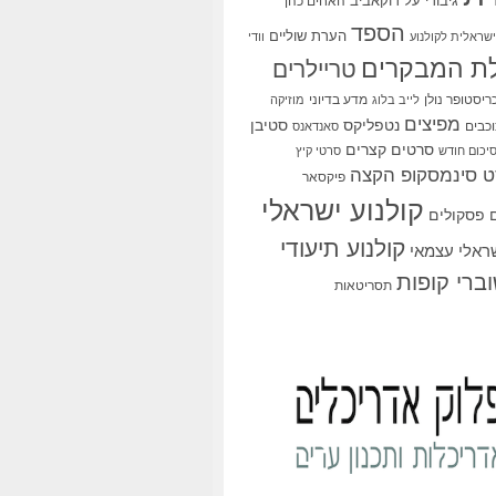
גיבורי על
דוקאביב
האחים כהן
הספד
הערת שוליים
שראלית לקולנוע
וודי
ת המבקרים
טריילרים
ריסטופר נולן
מדע בדיוני
לייב בלוג
מוזיקה
מפיצים
סטיבן
נטפליקס
כבים
סאנדאנס
סרטים קצרים
יכום חודש
סרטי קיץ
 סינמסקופ הקצה
פיקסאר
קולנוע ישראלי
פסקולים
קולנוע תיעודי
שראלי עצמאי
ברי קופות
תסריטאות