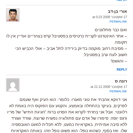
אורי בן-דב
17 אוקטובר 2008 at 0:23
PERMALINK
ואם כבר מתלוננים:
– אתר האינטרנט לקניית כרטיסים בפסטיבל קרס בצהריים ועדיין אין לו
תקומה.
– מסיבת רחוב מוקמה בדיוק בירידה לתל אביב – אולי הכביש הכי
חשוב לעת ערב בפסטיבל.
– והגשם!
REPLY
רונה ס
17 אוקטובר 2008 at 21:12
PERMALINK
אני דווקא אהבתי את טוני מאנרו. כלומר- הוא העיק ואף שעמם
לפרקים, בעיקר בהתחלה ובאמצע, והקטע עם הפוקוס היה באמת לא
רלוונטי. אבל אני בחרתי לקרוא את הסרט ברוח "חגיגת התיש" של מריו
ורגס יוסה: סיפורו של אדם עם פתולוגיה נפשית שרוצח, שודד ושורד
ללא סיבה אמיתית, באקראיות כמעט, ללא תכלית למעט האובססיה
שלו. ואז בסוף, כשהוא נופל- הוא פשוט נופל וזהו. באותה האקראיות