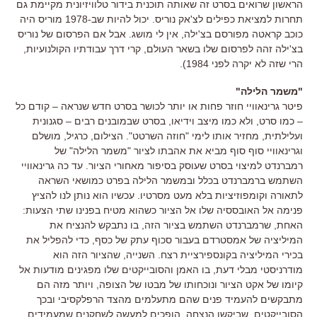
הראשון שרואים בסרט זה שאותה תוכנית בידור טלוויזיונית מקיימת גם
תחרות למציאת כפילים לצ'אק נוריס. יכול להיות שב-1978 מוריס היה
כוכב קראטה מפורסם בצ'ילה, אין לי מושג. אבל אם הפרסום של נוריס
בצ'ילה זהה לפרסום שלו בשאר העולם, קרי דרך עבודתיו הקולנועיות,
הרי שזה לא יקרה לפני 1984).
"משמר הלילה"
פיטר גרינאוויי חוזר פחות או יותר לכושר בסרט חדש שנראה – קודם כל
– כמו סרט, ולא כמו מיצב וידיאו, בסרט שבמובנים רבים – סגנונית
ועלילתית, מחזיר אותו לימי "חוזה השרטט". הצילום, כרגיל, מושלם
וגרינאוויי סוף סוף מביא את אהבתו לציור "משמר הלילה" של
רמברנדט למיצוי בסרט שעוסק בסיפור מאחורי הציור. עד כה גרינאוויי
השתמש ברמברנדט בכלל ובמשמר הלילה בפרט כמושאי השראה
לתאורה וקומפוזיציות בלא מעט מסרטיו. עכשיו הוא נותן לנו להציץ
פנימה אל האובססיה שלו אל הציור כשהוא מטיח בפנינו שתי הצעות:
האחת, שרמברנדט השתמש בציור הזה, בו נתבקש להנציח את
המיליציה של אמסטרדם בעבור סכוף עתק של כסף, כדי להפליל את
בכירי המיליציה בקונספירציית רצח. השנייה, שהציור הזה הוא
מודרניסטי מבלי דעת, בו האמן והסובייקטים שלו מפגינים מודעות אל
קיומו של אקט הציור ונוכחותו של מבטו של הצופה, ויותר מזה הם
מתבקשים להעמיד פנים שהם מתעלמים מהצד הרפלקסיבי ובכך
הסובייקטים, שביקשו הנצחה, הופכים למעשה לשחקנים שמעמידים