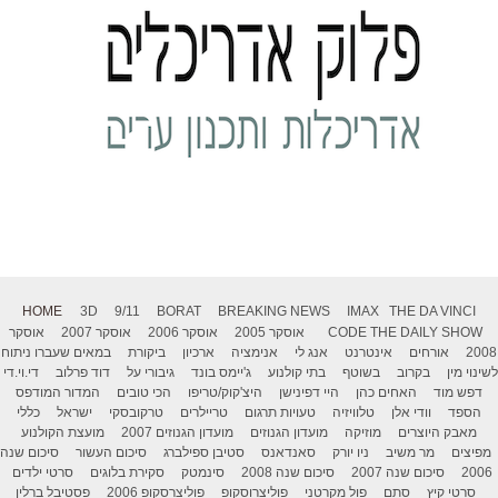
HOME
3D
9/11
BORAT
BREAKING NEWS
IMAX
THE DA VINCI
THE DAILY SHOW
CODE
אוסקר 2005
אוסקר 2006
אוסקר 2007
אוסקר
2008
אורחים
אינטרנט
אנג לי
אנימציה
ארכיון
ביקורת
במאים שעברו ניתוח
לשינוי מין
בקרוב
בשוטף
בתי קולנוע
ג'יימס בונד
גיבורי על
דוד פרלוב
די.וי.די
דפש מוד
האחים כהן
היי דפינישן
היצ'קוק/טריפו
הכי טובים
המדור המודפס
הספד
וודי אלן
טלוויזיה
טעויות תרגום
טריילרים
טרקובסקי
ישראל
כללי
מאבק היוצרים
מוזיקה
מועדון הגנוזים
מועדון הגנוזים 2007
מועצת הקולנוע
מפיצים
מר משיב
ניו יורק
סאנדאנס
סטיבן ספילברג
סיכום העשור
סיכום שנה
2006
סיכום שנה 2007
סיכום שנה 2008
סינמטק
סקירת בלוגים
סרטי ילדים
סרטי קיץ
סתם
פול מקרטני
פוליצרוסקופ
פוליצרסקופ 2006
פסטיבל ברלין