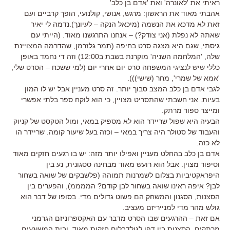
ראיתי את 'לאונרה' ואת 'אדם בן כלב'
אהבתי מאוד את הראשון: מרגש, אנושי, קולנועי, הופך קרביים ועם
זאת לא מדכא את הנשמה (מיכאל הנקה – לעיונך).נדמה לי יאיר
שאתה לא נפלת (אני צודק?) – אנחנו התרגשנו מאוד. (הייתי עם
גיסתי, שגם היא מצגה סרט בחיפה (תמר גלזרמן, שהדרמה המצויינת
שלה, 'המלחמה השניה' מוקרנת בשבת ב12:00) וזה די נחמד באופן
כללי שיש לנציגי המשפחה סרט יום אחרי יום (למי ששכח – הסרט שלי,
'אמא של שמרי', מחר (שישי))).
לגבי אדם בן כלב המצב סבוך יותר. זה סרט מעניין אבל יש לו המון
בעיות. אני חשבתי שהתסריט מצויין, כי הוא לוקח ספר בלתי אפשרי
ומייצר ספור מרתק.
הבעיה היא שפול שריידר הוא לא מספיק במאי, ומול הטקסט של קניוק
והעבוד של סטולר היה צריך במאי – וכזה בעל שיעור קומה. שריידר הו
לא כזה.
אדם בן כלב בהחלט מעניין ואפילו יותר מזה: יש בו רגעים חזקים מאוד
וסיפור מצוין. אבל הוא רועש מאוד מבחינה ססגונית, נע בין
היפראקטיביות בצלום לשמרנות תמוהה (פלשבקים של שואה בשחור
לבן? איפה ראינו שואה בשחור לבן קודם? הממממ), והפערים בין
הסצנות, הסגנון והמשחק הם פשוט גדולים מדי. בסופו של דבר הוא
גולש מהר מדי למנייריזם מעציב.
אם זאת – ההרגעים שבו הסרט מדבר עם האקספרוניזם הגרמני
מרתקים, הסצנות בין דפו לגולדבלום חזקות מאוד, ובית המשוגעים,