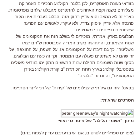
בוודאי בעונת האוסקרים, לכן בלוגרי הקולנוע הבכירים באמריקה
מצליחים בשנה וקצת האחרונים להתפרנס מהבלוג שלהם מפרסומות.
בארץ זה לא המצב והוא עדיין רחוק מזה. הבלוג בעברית אינו מקור
פרנסה אלא עדיין עיסוק צדדי, ולא עיקרי, לאנשים עם הפרעה
אישיותיות כפייתית די מאסיבית.
הבלוגים בארץ, אמרתי, מזכירים לי בשלב הזה את המקומונים של
שנות השמונים, והתחושה בקרב המדיה המבוססת ש"הם יצאו
משליטה". כך גם דיברו על המקומונים אז: על השפה, על החוצפה, על
זה שהם לא משתפים פעולה עם הממסד. וכך זה כעת עם הבלוגים.
בסוף שנות השמונים תחילת שנות התשעים התקיימו בוודאי פאנלים
בפסטיבלי קולנוע בארץ תחת הכותרת "ביקורת הקולנוע בעידן
המקומונים", והיום זה "בלוגים".
בפאנל הזה גם גיליתי שהצילומים של "קירות" של דני לרנר הסתיימו.
הסרטים שראיתי:
מתוך "משמר הלילה" של פיטר גרינאוויי
(צפויים ספוילרים לסרטים, אם יש בדעתכם עדיין לצפות בהם)