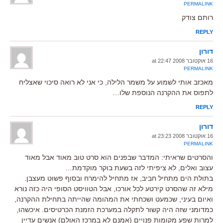
PERMALINK
רותם צודק
REPLY
דורון
16 אוקטובר 2008 at 22:47
PERMALINK
מאכזב אותי לשמוע על משמר הלילה, כי אני לא רואה סיכוי שאצליח
לתפוס את ההקרנה הנוספת שלו…
REPLY
דורון
16 אוקטובר 2008 at 23:23
PERMALINK
והסרטים שראיתי: המדבר שבפנים הוא סרט טוב מאוד אבל מאוד
עצוב ואלים, לא ציפיתי לזה בשעת בוקר מוקדמת…
בתולת הים מתחיל חביב, אז מתחיל להימרח ובסוף פשוט מעצבן.
מילא זה שהסרט קירטע לכל אורכו, אבל הטוויסט הסופי היה כזה נורא
ואיום בעיני, שכמעט ושכחתי את המהומה שהייתה בתחילת ההקרנה,
כמדומני שזה היה קשור לתקלה במערכת הזמנת הכרטיסים. איכשהו,
למרות שפע מקומות פנויים (אמנם לא במרכז האולם) אנשים עדיין