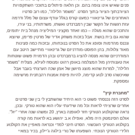
פנים שאיש אינו צופה בהם. וכן הלאה פיתולים בתוככי השתקפויות
הציורבתוך-הציור-בתוך הסרט. “משמר הלילה", כמו רוב סרטיו
האחרונים של גרינאוויי כמעט קורס בגלל עודף עצום של מלל ודרמה
עזת רגשות על הקשר שבין רמברנדט ואשתו, משרתותיו, בני עירו,
והתככים שהוא מגלה – כמו זאחד מקציני המיליציה מנהל בית יתומים,
שהוא גם בית בושת. אבל בזכות משחק אדיר של מרטין פרימן, שיוצא
ונכנס מהדמות וסופג את כל הסרט בנוכחותו, ובזכות כמה סצינות
מאוד צלולות, בהן הפוסט-מודרניזם של גרינאוויי מתיישב היטב עם
המודרניזם שהוא מנסה להציג ברמברנדט ובהן הדמוית פשוט שוטחות
את טענותיהן מול המצלמה באופן רהוט ומנוסח לעילא, מצליח "משמר
הלילה", למרות שהוא מוצג מיושן של אמן שכה הערצתי בעבר אבל
שאיכשהו סרב לנוע קדימה, להיות פיסת אמנות רהבתנית מרשימה
ומספקת.
"מחברת קיץ"
לסרט הזה נכנסתי פשוט כי הוא היחיד שהשתבץ לי בין שני סרטים
אחרים שרציתי לראות וכל מה שידעתי עליו הוא שהוא טורקי. ובכן,
נראה שהקולנוע הטורקי חזר לאופנה בארץ, 20 ומשהו שנה אחרי "יול".
אולם הסינמטק היה מלא, ואפילו א.ב יהושע בא לראות מה קורה
בקולנוע הטורקי העכשווי. הסרט חינני למדי וכנראה מאפיין את הקולנוע
הלירי הטורקי הנוכחי. השפעתו של נורי בילגה ג'יילון, בכיר במאיי