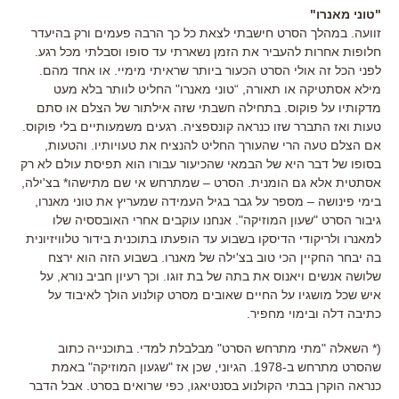
"טוני מאנרו"
זוועה. במהלך הסרט חישבתי לצאת כל כך הרבה פעמים ורק בהיעדר
חלופות אחרות להעביר את הזמן נשארתי עד סופו וסבלתי מכל רגע.
לפני הכל זה אולי הסרט הכעור ביותר שראיתי מימיי. או אחד מהם.
מילא אסתטיקה או תאורה, “טוני מאנרו" החליט לוותר בלא מעט
מדקותיו על פוקוס. בתחילה חשבתי שזה אילתור של הצלם או סתם
טעות ואז התברר שזו כנראה קונספציה. רגעים משמעותיים בלי פוקוס.
אם הצלם טעה הרי שהעורך החליט להנציח את טעויותיו. והטעות,
בסופו של דבר היא של הבמאי שהכיעור עבורו הוא תפיסת עולם לא רק
אסתטית אלא גם הומנית. הסרט – שמתרחש אי שם מתישהו* בצ'ילה,
בימי פינושה – מספר על גבר בגיל העמידה שמעריץ את טוני מאנרו,
גיבור הסרט "שעון המוזיקה". אנחנו עוקבים אחרי האובססיה שלו
למאנרו ולריקודי הדיסקו בשבוע עד הופעתו בתוכנית בידור טלוויזיונית
בה יבחר החקיין הכי טוב בצ'ילה של מאנרו. בשבוע הזה הוא ירצח
שלושה אנשים ויאנוס את בתה של בת זוגו. וכך רעיון חביב נורא, על
איש שכל מושגיו על החיים שאובים מסרט קולנוע הולך לאיבוד על
כתיבה דלה ובימוי מחפיר.
(* השאלה "מתי מתרחש הסרט" מבלבלת למדי. בתוכנייה כתוב
שהסרט מתרחש ב-1978. הגיוני, שכן אז "שגעון המוזיקה" באמת
כנראה הוקרן בבתי הקולנוע בסנטיאגו, כפי שרואים בסרט. אבל הדבר