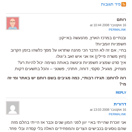
פיד תגובות
רותם
16 אוקטובר 2008 at 10:44
PERMALINK
ובנתיים במרכז הארץ, מהנעשה באייקון:
חשפניות זומביות!
בחיי, אם זה לא הדבר הכי מהנה שתראו על מסך כלשהו בזמן הקרוב
(חוץ משרה פיילין) אז אני איש זאב ג'יגולו.
איך סרט שמציג חשפניות וניטשה באותה נשימה יכול להיות רע?
מצחיק, מגעיל, סקסי, דוחה, חתרני, פשטני – והכל בתשעים דקות.
רוה לרותם: תגידו רבותיי, כמה מגיבים בשם רותם יש באתר ומי זה
מי?
REPLY
דרורית
16 אוקטובר 2008 at 13:03
PERMALINK
אני זוכרת שהייתי באיי יוון לפני המון שנים וכבר אז הייתי בהלם מזה
שהם נוסעים בכבישים הצרים והמפחידים האלה בלי קסדה ובלי פחד.