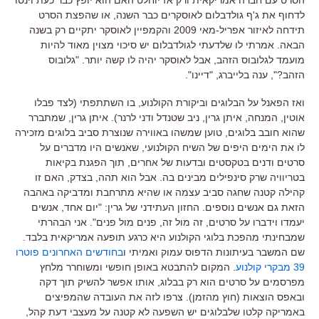
לדחוף את ג'ף גולדבלום לאוסקרים כבר השנה, או שהפצת הסרט
תידחה לאיזור אפריל-מאי 2009 והקמפיין לאוסקר יתקיים רק בשנה
הבאה. אמרתי לו שלדעתי לגולדבלום יש סיכוי מצוין מאוד להיות
מועמד לגלובוס הזהב, אבל לאוסקר יהיה לו קשה יותר. "גלובוס
הזהב?", ענה בלייברג, "דיינו".
ואז הפאנל על הבלוגים וביקורת הקולנוע, בו השתתפתי (לצד פבלו
אוטין, המנחה, איתן גרין, ניב שטנדל ודני לרנר). איתן גרין, שמתברר
שהוא חובב בלוגים, טוען שמשהו באווירה שנוצרת סביב בלוגים מזכירה
לו את הימים היפים של השיח הקולנועי, שאנשים היו מדברים על
סרטים ודנים בטקסטים ובדעות של אחרים, תוך הפגנת בקיאות
בטריוויה שרק סינפילים מבינים בה. אבל הוא תהה, בצדק, האם זו
קהילה קטנה שחגה סביב עצמה או שהיא מתרחבת ומדביקה באהבה
הזאת גם אנשים נוספים. החזון העתידני של גרין: "יום אחד, אנשים
יעמדו וידברו על סרטים, זה מול זה, פנים מול פנים". אני הבהרתי
שמבחינתי מהפכת בלוגי הקולנוע היא כרגע תופעה אמריקאית בלבד.
שם המשבר בעיתונות הדפוס עמוק ואמיתי ו
בחודשים האחרונים פוטרו
39 מבקרי קולנוע
. המקום להתבטא באופן חופשי ומשוחרר מלחץ
מפרסמים על סרטים הוא רק בבלוג, אותו אפשר להשיק תוך דקה
ובאפס הוצאות (חוץ מהזמן). צרפו לזה את העובדה שהמפיצים
באמריקה קלטו שלבלוגים יש השפעה לא קטנה על מעצבי דעת קהל,