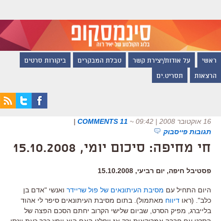
ראשי
על אודות/יצירת קשר
טבלת המבקרים
ביקורות סרטים
הרצאות
תסריט.ים
16 אוקטובר 2008 | 09:42
~
11 COMMENTS
|
תגובות פייסבוק
חי מחיפה: סיכום יומי, 15.10.2008
פסטיבל חיפה, יום רביעי, 15.10.2008
היום התחיל עם
מסיבת העיתונאים של פול שריידר
ואנשי "אדם בן
כלב". (ראו
דיווח
מאתמול). בתום מסיבת העיתונאים סיפר לי אהוד
בלייברג, מפיק הסרט, שביום שלישי הקרוב יחתם הסכם הפצה של
הסרט עם חברה אמריקאית ורק אז יוחלט האם הוא יופץ כבר כעת וינסו