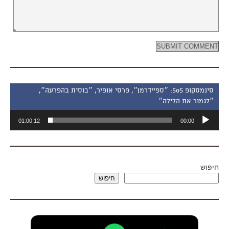
סינמסקופ 505: ״ספיידרמן״, פרסי אופיר, ״בוסית בהפרעה״,
״לגמור את הלילה״
נגן
01:00:12
00:00
אודיו
חיפוש
חיפוש