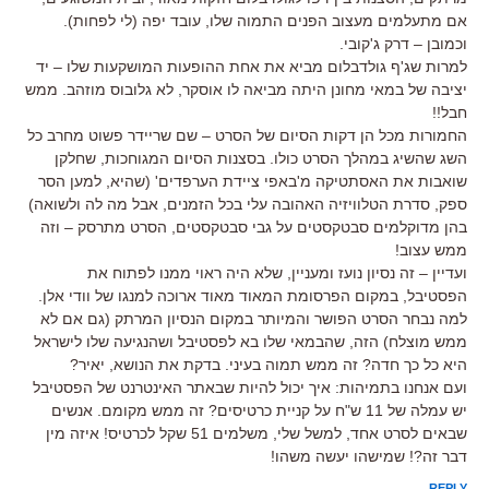
אם מתעלמים מעצוב הפנים התמוה שלו, עובד יפה (לי לפחות).
וכמובן – דרק ג'קובי.
למרות שג'ף גולדבלום מביא את אחת ההופעות המושקעות שלו – יד
יציבה של במאי מחונן היתה מביאה לו אוסקר, לא גלובוס מוזהב. ממש
חבל!!
החמורות מכל הן דקות הסיום של הסרט – שם שריידר פשוט מחרב כל
השג שהשיג במהלך הסרט כולו. בסצנות הסיום המגוחכות, שחלקן
שואבות את האסתטיקה מ'באפי ציידת הערפדים' (שהיא, למען הסר
ספק, סדרת הטלוויזיה האהובה עלי בכל הזמנים, אבל מה לה ולשואה)
בהן מדוקלמים סבטקסטים על גבי סבטקסטים, הסרט מתרסק – וזה
ממש עצוב!
ועדיין – זה נסיון נועז ומעניין, שלא היה ראוי ממנו לפתוח את
הפסטיבל, במקום הפרסומת המאוד מאוד ארוכה למנגו של וודי אלן.
למה נבחר הסרט הפושר והמיותר במקום הנסיון המרתק (גם אם לא
ממש מוצלח) הזה, שהבמאי שלו בא לפסטיבל ושהנגיעה שלו לישראל
היא כל כך חדה? זה ממש תמוה בעיני. בדקת את הנושא, יאיר?
ועם אנחנו בתמיהות: איך יכול להיות שבאתר האינטרנט של הפסטיבל
יש עמלה של 11 ש"ח על קניית כרטיסים? זה ממש מקומם. אנשים
שבאים לסרט אחד, למשל שלי, משלמים 51 שקל לכרטיס! איזה מין
דבר זה?! שמישהו יעשה משהו!
REPLY