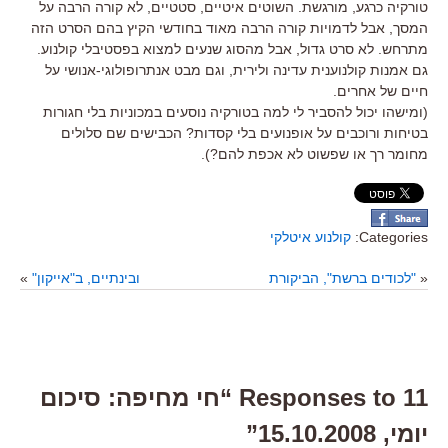
טורקיה כרגע, מורגשת. השוטים איטיים, סטטיים, לא קורה הרבה על
המסך, אבל לדמויות קורה הרבה מאוד בחודשי הקיץ בהם הסרט הזה
מתרחש. לא סרט גדול, אבל מהסוג שנעים למצוא בפסטיבלי קולנוע.
גם אמנות קולנוענית עדינה ולירית, וגם מבט אנתרופולוגי-אנושי על
חיים של אחרים.
(ומישהו יכול להסביר לי למה בטורקיה נוסעים במכוניות בלי חגורות
בטיחות ורוכבים על אופנועים בלי קסדות? הכבישים שם סלולים
מחומר רך או שפשוט לא אכפת להם?).
Categories:
קולנוע איטלקי
«
"לכודים ברשת", הביקורת
ובינתיים, ב"אייקון"
»
11 Responses to “חי מחיפה: סיכום
יומי, 15.10.2008”