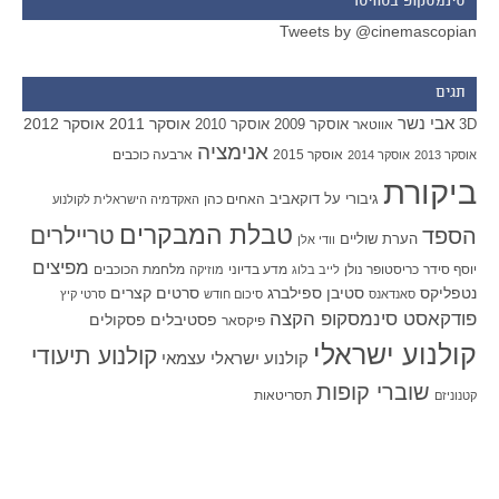
סינמסקופ בטוויטר
Tweets by @cinemascopian
תגים
אבי נשר
אוסקר 2011
אוסקר 2012
אוסקר 2009
אוסקר 2010
3D
אווטאר
אנימציה
אוסקר 2015
ארבעה כוכבים
אוסקר 2013
אוסקר 2014
ביקורת
גיבורי על
דוקאביב
האחים כהן
האקדמיה הישראלית לקולנוע
טבלת המבקרים
טריילרים
הספד
הערת שוליים
וודי אלן
מפיצים
יוסף סידר
כריסטופר נולן
מדע בדיוני
מלחמת הכוכבים
לייב בלוג
מוזיקה
סטיבן ספילברג
סרטים קצרים
נטפליקס
סאנדאנס
סיכום חודש
סרטי קיץ
פודקאסט סינמסקופ הקצה
פסטיבלים
פסקולים
פיקסאר
קולנוע ישראלי
קולנוע תיעודי
קולנוע ישראלי עצמאי
שוברי קופות
תסריטאות
קטנוניזם