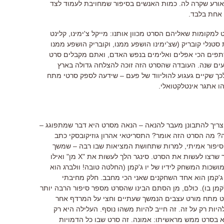
אורע שקרה לה. כמות האנשים בסיפור שמחויבת לעמוד לצד
 אחת בלבד.
למקומות שאליהם הסרט מכוון אותנו: מייקל צ'ימינו, קלינט
טנלי קובריק (שצ'ימינו הושפע ממנו, וקובריק הושפע ממנו
תפים הכי אפלים ואלימים בנפש האדם, ואתם מקבלים סרט
עים שנה. העובדה שהסרט הזה זוכה להצלחה גדולה בארץ
לכך שקיים געגוע להוליווד של פעם – שידעה לספק סרטי מתח
ו אתגר אינטלקטואלי.
צריך להתבונן מעבר להנאה – הנאה מסרט היא דבר שמתפוגג –
? מה הסרט הזה אומר? התסריטאי אהרון גוזיקובסקי כתב
סיפור אמיתי, למרות שתחושת המציאות שבו רבה – שמשך
אחריו את מארק וולברג ואת בריאן סינגר שרצו לעשות את הסרט. סינגר הלך לעשות את "X מן" ואילו
ושכות המשחק לידיו של יו ג'קמן (החלטה טובה! וולברג הוא
ג'קמן הוא אחד השחקנים שאני הכי מחבב. חלק מחיבתי
קמן בו). כולם, מן הסתם הבינו שהסרט מספר סיפור הרבה יותר
ט מתח מורט עצבים הנמשך שעתיים וחצי על המרדף אחר
היות רק על זה. זה חייב להיות משהו נוסף. העלילה היא רק
צא בסרט ממש מראשיתו: אמונה. זה סרט שבו כל הדמויות