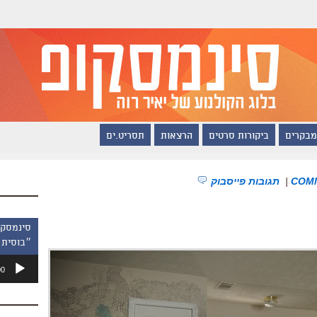
מבקרים
ביקורות סרטים
הרצאות
תסריט.ים
|
תגובות פייסבוק
״בוסית 
נגן
00
אודיו