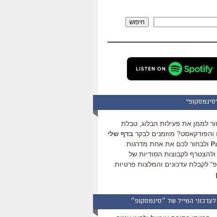
להגביר
או
חיפוש
להנמיך
עוצמת
שמע.
סינמסקופ"
ור לממן את פעילות הבלוג, טבלת
והפודקאסט? מוזמנים לבקר
בדף שלי
ולבחור לכם את אחת מדרגות
ולהצטרף לקבוצות הסודיות של
" לקבלת עדכונים והמלצות פרטיות.
לעדכוני המייל של ״סינמסקופ״