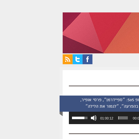
סינמסקופ 505: ״ספיידרמן״, פרסי אופיר,
בהפרעה״, ״לגמור את הלילה״
השתמש
01:00:12
00:
במקש
למעלה/למטה
כדי