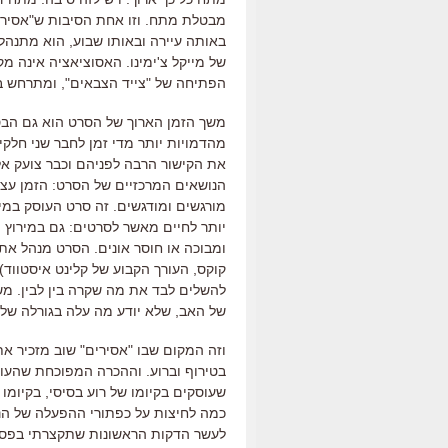
מבטלת מתח. וזו אחת הסיבות ש"אסירי
באותה עיירה ובאותו שבוע, הוא מתנה
של מייקל צ'ימינו. האסוציאציה אינה מ
הפתיחה של "צייד הצבאים", ומתרחש באו
משך הזמן הארוך של הסרט הוא גם הבס
מהדמויות יותר מדי זמן לחבר שני חלק
את הקישור הרבה לפניהם וכבר צועק אל
הנושאים המרכזיים של הסרט: הזמן עצמו
מורגשים ומודגשים. זה סרט העוסק במי
יותר לחיים מאשר לסרטים: גם במירוץ ה
ומבוכה או חוסר אונים. הסרט מנהל את 
קוקס, העורך הקבוע של קלינט איסטווד)
להשלים לבד את מה שקרה בין לבין. משך
של האב, שלא יודע מה עלה בגורלה של 
וזה המקום שבו "אסירים" שוב מזכיר 
בטירוף וברוע. וההכרה המפוכחת שהעול
שעוסקים בקיומו של רוע בסיסי, בקיומ
כמה לחיצות על כפתורי ההפעלה של הנפ
לעשר הדקות הראשונות שתקצרתי בפסק