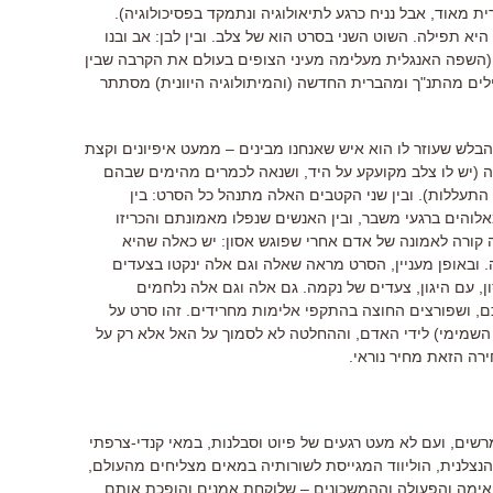
ת מאוד, אבל נניח כרגע לתיאולוגיה ונתמקד בפסיכולוגיה).
א תפילה. השוט השני בסרט הוא של צלב. ובין לבן: אב ובנו
ק (השפה האנגלית מעלימה מעיני הצופים בעולם את הקרבה שבין
מילים מהתנ"ך ומהברית החדשה (והמיתולוגיה היוונית) מסתתר
 הבלש שעוזר לו הוא איש שאנחנו מבינים – ממעט איפיונים וקצת
 (יש לו צלב מקועקע על היד, ושנאה לכמרים מהימים שבהם
 התעללות). ובין שני הקטבים האלה מתנהל כל הסרט: בין
והים ברגעי משבר, ובין האנשים שנפלו מאמונתם והכריזו
ורה לאמונה של אדם אחרי שפוגש אסון: יש כאלה שהיא
ובאופן מעניין, הסרט מראה שאלה וגם אלה ינקטו בצעדים
, עם היגון, צעדים של נקמה. גם אלה וגם אלה נלחמים
, ושפורצים החוצה בהתקפי אלימות מחרידים. זהו סרט על
, השמימי) לידי האדם, וההחלטה לא לסמוך על האל אלא רק על
ירה הזאת מחיר נוראי.
מרשים, ועם לא מעט רגעים של פיוט וסבלנות, במאי קנדי-צרפתי
ד הנצלנית, הוליווד המגייסת לשורותיה במאים מצליחים מהעולם,
 האימה והפעולה וההמשכונים – שלוקחת אמנים והופכת אותם