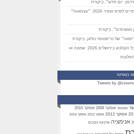
רמן: יום חדש״, ביקורת
המועמדים לפרס אופיר 2026: ״עצמאות״
 מגשימים״, ביקורת
סאה״ של כריסטופר נולאן, ביקורת
פסטיבל הקולנוע בירושלים 2026: שמונה או
מלצות
פ בטוויטר
Tweets by @cinem
שר
אוסקר 2009
אוסקר 2010
אווטאר
אוסקר 2012
אוסקר 2013
אוסקר 2014
אנימציה
ארבעה כוכבים
רת