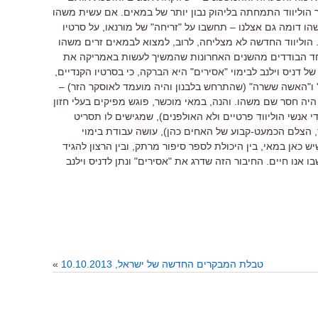
ר הוליווד התמחתה בליהוק נבון יותר של במאים. אם עשית משהו
 דומה גם אצלנו – תחשבו על "זריחה" של מורנאו, על סרטיו
ה. הוליווד החדשה לא מצליחה, לרוב, למצוא לבמאים זרים משהו
 אחד הבודדים מהשנים האחרונות שהמשיך לעשות באמריקה את
 דניס וילנב לבימוי "אסירים" היא הברקה, כי בסרטיו הקנדיים,
" ו"האשה ששרה" (שהתרחש בלבנון והיה מועמד לאוסקר הזר) –
 היה חסר שם משהו. והנה, במאי מוכשר, פוגש מפיקים בעלי חזון
י אנשי הוליווד פרטיים ולא האולפנים), שמגישים לו תסריט
ס, הצלם הכמעט-קבוע של האחים כהן), עושה עבודת בימוי
 כאן במאי, בין היכולת לספר סיפור מרתק, ובין הרצון להגיד
אנו חיים. החיבור הזה שדרג את "אסירים" ונתן לדניס וילנב
טבלת המבקרים החדשה של ישראל, 10.10.2013
»