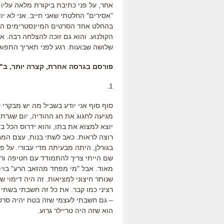
אחר, על פני כתיבת ביקורת מלאה עליו 
"אסירים" החלטתי שאני חייב. אני לא י
בהחלט אחד הסרטים המיינסטרימים המע
הקולנוע. והוא גם זוכה להצלחה רבה. אז
שלושה שבועות. רגע לפני תאריך התפוג
פורסם בגרסה אחרת, קצרה יותר, ב"פנאי פלו
1.
סוף סוף אני יודע בשביל מה יש מבקרי ק
מגיעה לחגוג את חג ההודיה, יום שגרתי 
יוצא למצוא את בתו, והוא ידרוס הכל בד
רוצה לראות. כאב לשתי בנות, עצם המח
בגורלן, היתה מבעיתה מדי עבורי. על פ
שם הייתי צריך להתמודד עם חטיפה ורצח
מאוד. אבל "מי מפחד מהזאב הרע" בוים
שנותר חיצוני למציאות. זה היה דימוי ש
רציני כמו קבר. את כל זה חשבתי בשתי 
– גם חשבתי לעצמי שזה בטח יהיה סרט זנ
הוא שזה היה טריילר גרוע.