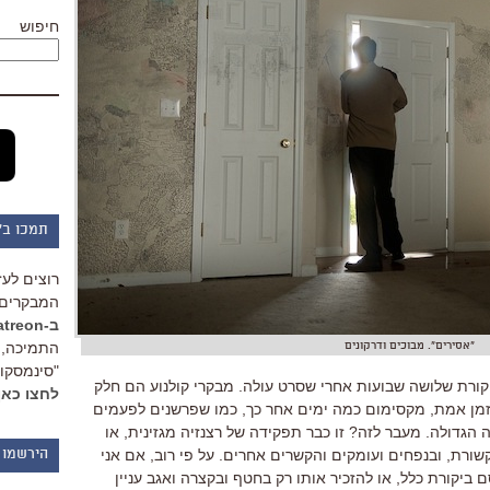
חיפוש
תמכו ב"
רוצים לעז
המבקרים 
ב-Patreon
התמיכה, 
"אסירים". מבוכים ודרקונים
"סינמסקופ
קורת שלושה שבועות אחרי שסרט עולה. מבקרי קולנוע הם חלק
לחצו כאן
בזמן אמת, מקסימום כמה ימים אחר כך, כמו שפרשנים לפעמים
הגדולה. מעבר לזה? זו כבר תפקידה של רצנזיה מגזינית, או
ורת, ובנפחים ועומקים והקשרים אחרים. על פי רוב, אם אני
הירשמו 
 ביקורת כלל, או להזכיר אותו רק בחטף ובקצרה ואגב עניין