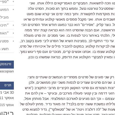
״ספייד
ו וזכה לתשואות. המבקרים האמריקאים היללו אותו. ואני
י שפסטיבל טורונטו ננעל, וממש בתוך חג סוכות, הסרט עלה
ות מוקדמות לתקשורת. ותוך כמה ימים אני קורא שגם מעט
מוביל
בחים אותו. ואני מקבל סמסים מאנשי קולנוע עמיתים שראו
. נוצר קליק. “אסירים" הוא כבר כמעט חודש אחד הסרטים הכי
״תיכון
 הראשונה, ועם הבנה שהסרט הזה הוא כנראה קצת יותר ממה
״האודי
 הלכתי באיחור ניכר לצפות בו. ואני מסכים. זה סרט מוצלח
 עד כדי התקף לב. בסצינות השיא של הסרט ליבי פעם בקצב רב,
ה לביקורות קולנוע: במקום להכביר מילים על איכויותיו של סרט,
תשע ה
וע שצפו בו. אנחנו אנשים קרים, מנוכרים ועם סף ריגוש נמוך.
ומאיץ למבקרי הקולנוע את הדופק, כנראה שמשהו בו נכון.
סינמסקו
ascopian
 רק שני סוגים של סרטים מסחריים הנמשכים שעתיים וחצי:
ים. שניהם סרטים שצריכים לכסות משכי זמן ממושכים, ולכן
תגים
ונות הצטרפו גם סרטי האקשן הקיציים מרובי התקציב (“איש
אבי נ
3D
רגעי דרמה ובין קטעי פעולה מורכבים, ובעיקר – אין להם את
אוסקר 2011
עצמם – וכך הם מגיעים לאורכם המפלצתי. אבל מותחן אפל,
ילתו נמשכת ששה ימים בלבד? זה מאוד נדיר. מחוץ לעולם של
אוסקר 2015
ות של "לה דולצ'ה ויטה" או של "סטאלקר"), נדיר למצוא סרט
ביקו
ורש קצב. סרט ארוך מעיד על עצמו שיש לו סבלנות. סבלנות