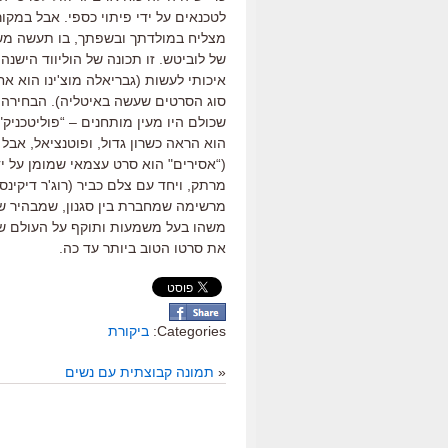
לטכנאים על ידי פיתוי כספי. אבל במקו
מצליח במולדתך ובשפתך, בו תעשה משהו
של לוביטש. זו תכונה של הוליווד הישנ
איכותי לעשות (גבריאלה מוצ'ינו הוא
סוג הסרטים שעשה באיטליה). הבחירה של
שכולם היו מעין מותחנים – “פוליטכניק
הוא הראה כשרון גדול, ופוטנציאל, אבל
(“אסירים" הוא סרט עצמאי שמומן על יד
מרתק, ויחד עם צלם כביר (רוג'ר דיקינ
מרשימה שמחברת בין סגנון, שמבהיר שיש
משהו בעל משמעות ותוקף על העולם שבו 
את סרטו הטוב ביותר עד כה.
Categories:
ביקורת
«
תמונה קבוצתית עם נשים