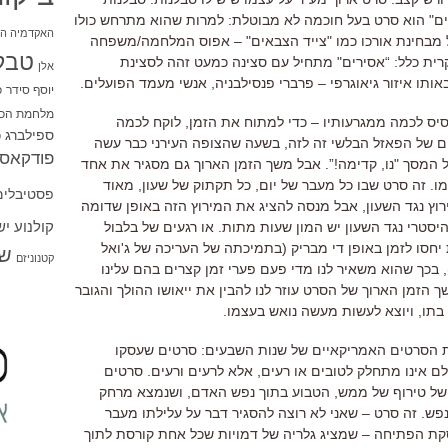
ם" הוא סרט בעל חוכמה לא מבוטלת: למרות שהוא מתרחש כולו
האקדמיה הי
ל מבחינת אורכו כמו "צייד הצבאים" – אפוס המלחמה/משפחה
טבל
קרית כלל: “אסירים" מתחיל עם סצינה כמעט זהה לסצינת
אלן
תו איזור גיאוגרפי – פרברי פנסילבניה, אנשי מעמד הפועלים.
יוסף סידר
כ
מלחמת הכו
יס לכמה ממגרעותיו – כדי למתוח את הזמן, לוקח לכמה
ספילברג
ס
ים של הפאזל הבלשי זה לזה, בשעה שהצופה העירני כבר עשה
פודקאסט
 המסך "נו, קדימה!”. אבל משך הזמן הארוך גם מסגיר את אחד
. זה סרט שבו כל מעבר של יום, כל תקתוק של שעון, מאוד
פסטיבלים
רוץ נגד השעון, אבל מנסה להציג את המירוץ הזה באופן שדומה
קולנוע י
יסטרי נגד השעון יש המון שעות מתות. או רגעים של בלבול
יחסו לזמן באופן די מבריק (בתמיכתה של העריכה של ג'ואל
שו
קטנוניזם
, בכך שהוא משאיר לנו מדי פעם פערי זמן קצרים בהם עלינו
 הזמן הארוך של הסרט עוזר לנו להבין את ייאושו ההולך והגובר
בתו, ויוצא לעשות מעשה נואש בעצמו.
את הסרטים האמריקאיים של שנות השבעים: סרטים שעסקו
ם אינו מתחלק לטובים או רעים, אלא לרעים ורעים. סרטים
ו של טירוף של ממש, הטבוע בתוך נפש האדם, ושנמצא מרחק
ש. זה סרט – שאני לא רוצה להסגיר דבר על עלילתו מעבר
ת הפתיחה – שמציג גלריה של דמויות שכל אחת קורסת לתוך