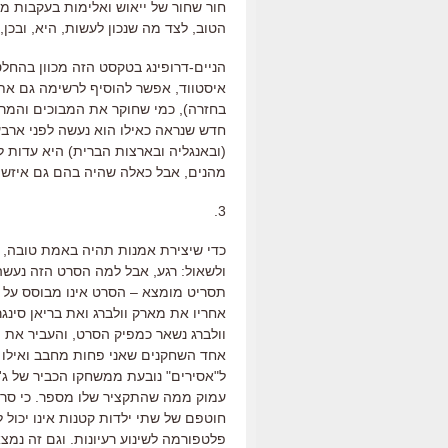
חור שחור של ייאוש ואלימות בעקבות מ
הטוב, לצד מה שנכון לעשות, היא, ובכן,
הניים-דרופינג בטקסט הזה מכוון בהחלט 
איסטווד, אפשר להוסיף לרשימה גם את ס
בחזרה), כמי שחוקר את המבוכים והמר
חדש שנראה כאילו הוא נעשה לפני ארב
(ובאנגליה ובארצות הברית) היא עדות 
מהנים, אבל כאלה שהיה בהם גם איזשה
3.
כדי שיצירת אמנות תהיה באמת טובה, 
ולשאול: רגע, אבל למה הסרט הזה נעשה
תסריט מומצא – הסרט אינו מבוסס על 
וולברג נשאר כמפיק הסרט, והעביר את מ
אחד השחקנים שאני פחות מחבב ואילו 
ל"אסירים" נובעת ממשחקו הכביר של ג'
עמוק ממה שהתקציר שלו מספר. כי סר
חוטפם של שתי ילדות קטנות אינו יכול ל
פלטפורמה לשינוע רעיונות. וגם זה נמ