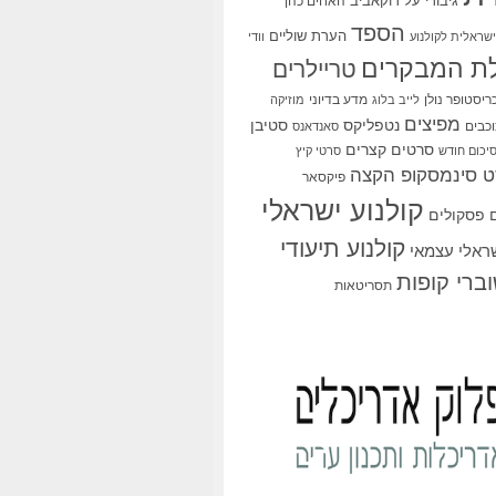
גיבורי על
דוקאביב
האחים כהן
הספד
הערת שוליים
שראלית לקולנוע
וודי
ת המבקרים
טריילרים
ריסטופר נולן
מדע בדיוני
לייב בלוג
מוזיקה
מפיצים
סטיבן
נטפליקס
כבים
סאנדאנס
סרטים קצרים
יכום חודש
סרטי קיץ
 סינמסקופ הקצה
פיקסאר
קולנוע ישראלי
פסקולים
קולנוע תיעודי
שראלי עצמאי
ברי קופות
תסריטאות