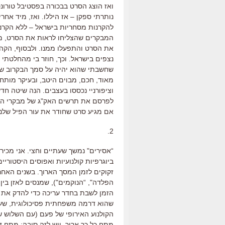
ואז הוצג הסרט בבכורה בפסטיבל טורונט
נותרתי ספקן – אז היללו. ואז, מיד אחר
להקרנות מסחריות בישראל – ללא הקרנ
המבקרים שהצליחו לראות את הסרט, מש
את הסרט והתפעלו ממנו. ולבסוף, הקהל
נצפים בישראל. וכך, חוזר בי מהחלטתי
שחשבתי שהוא יהיה על סמך הבקרוב שלי,
מאוד, חכם, מבוים היטב, ובעיקר מותח
וציפורניי נכססו בעצבים. הנה שיטה חדש
לפרסם את תרשים האק"ג של מבקרי הקולנ
אם מגיע סרט שחודר את עור הפיל שלנו 
2.
“אסירים" נמשך שעתיים וחצי. אני מכיר
ביוגרפיות קולנועיות ואפוסים היסטורי
זקוקים לזמן המסך הארוך. בשנים האחר
הפלדה", “הנוקמים"), שמנסים לאזן בין 
הזמן לשבת בחדר עריכה כדי להדק את 
שהוא דרמה משפחתית פסיכולוגית, שעל
הקולנוע האירופי של פעם (עם השלוש שע
מתח כל כך ארוך. ויש לזה סיבה: מתח ד