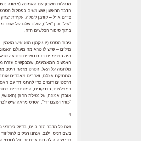
מנהלות חשבון עם האמונה (אמונה נוצרי
הדבר הראשון ששומעים בפסקול הסרט הי
צדים אייל – קורבן לעולה, עקידת יצח
“איל” ובין “אל”), עולם שלם של אוצר 
בתוך סיפור הבלשים הזה.
גיבור הסרט (יו ג'קמן) הוא איש מאמין.
מילים – שיש לו טראומה מעולם האמונה
היה בפנימיית בנים נוצרית וכנראה ספג
האנשים המאמינים, שמבקשים עזרה מאל
מלחמה על האל. הסרט מראה היטב מה ק
מתחזקת אצלם, ואחרים מאבדים אותה. 
דרסטיים דומים כדי להתמודד עם האסון
במפלצות, בדרקונים, המסתתרים בתוכם
אובדן אמונה, על נטילת החוק (האנושי
"כוחי ועוצם ידי". הסרט מראה שיש לבח
4.
ואת כל הדבר הזה ביים, בדיוק כירורגי 
בשם דניס וילנב. אנחנו רגילים להוליוו
כדי שיהיה לה כוח אדם זר וזול לסרטי