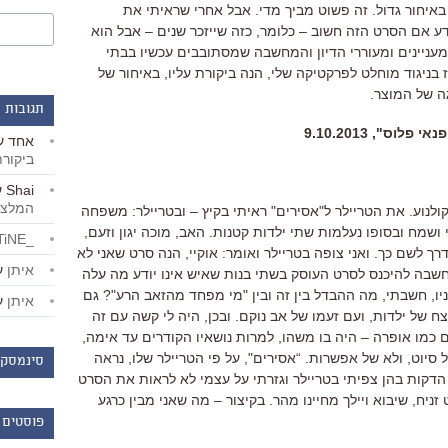
באיחור גדול. זה פשוט מביך מדי. אבל אחרי שראיתי את
ודע אם הסרט הזה חשוב – כלומר, כזה שייזכר שנים – אבל הוא
ניינים ומעוררי הדיון והמחשבה שמסתובבים עכשיו בבתי
 בניגוד מוחלט לפרקטיקה שלי, הנה ביקורת עליו, באיחור של
ה של המוצר.
תגובות 
ס", 9.10.2013
אחד
ע
ביקור
Shai
ע
המלצו
ולנוע. את הטריילר ל"אסירים" ראיתי בקיץ – ובטריילר: משפחה
ושמח ובסופו נעלמות שתי ילדות קטנות. האב, מוכה יגון וזעם,
_LiBERTiNE_
רך לשם כך. ואני צופה בטריילר ואומר: אוקיי, הנה סרט שאני לא
איתן
ע
שבה להיכנס לסרט העוסק בשתי בנות שאיש אינו יודע מה עלה
ניו, חשבתי, מה ההבדל בין זה ובין "מי מפחד מהזאב הרע"? גם
איתן
ע
 של ילדות, ועם זעמו של אב נוקם. ובכן, היה לי קשה עם זה
 כמו אופרה – היה בו משהו, למרות נושאיו הקודרים עד אימה,
ל סיוט, ולא של אפשרות. “אסירים", על פי הטריילר שלו, נראה
סינמסקו
הדקות בהן צפיתי בטריילר וגזרתי על עצמי לא לראות את הסרט
יח, שיבוא ויילך מחיינו מהר. בקיצור – מה שאני מבין כרגע
פוסטים 