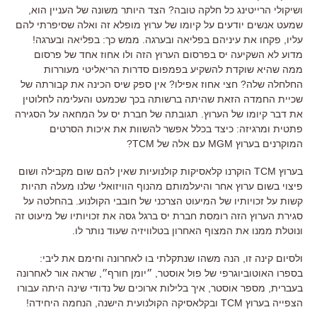
ושיקולי הרייטינג כל חלקה טובה? הצד היותר משונה של העניין הוא,
שמעט אנשים יודעים על קיומו של ערוץ מופלא זה ואלה שסיפרתי להם
עליו, פקחו את עיניהם בפליאה ובערגה. ממש כך: בפליאה ובערגה!
מדוע לא השקיעה יס בפרסום הערוץ הזה ולו אחוז אחד של פרסום
ממה שהיא שוקדת להשקיע בפמפום סדרות הריאליטי מעוררות
החלחלה שלה? חצי אחוז אפילו? אין ספק שיס הכינה את קבורתה של
שכיית החמדה הזאת שהיתה ברשותה בכך שכמעט והעלימה לחלוטין
את דבר קיומו של הערוץ. תגובתה של חברת יס על המחאה על הסגירה
פתטית ומרגיזה: כיצד בכלל אפשר להשוות את איכות הסרטים
המוקרנים בערוץ MGM עם אלה של TCM?
בערוץ TCM הוקרנו קלאסיקות קולנועיות שאין להם שום מקבילה ושום
פיצוי בשום ערוץ אחר והיעלמותם מהנוף הוויזואלי שלנו מעלה תהיות
קשות על זכויותיו של המיעוט הצרכני של חובבי הקולנוע. בהחלטה על
סגירת הערוץ הזה רומסת חברת יס ברגל גסה את זכויותיו של מיעוט זה
ונוטלת ממנו את המצוף האחרון בטלוויזיה שעוד נותר לו.
ולסיום קינה זו, הנה משהו שנתקלתי בו לאחרונה וחימם את ליבי:
בספרו האוטוביוגרפי של פול אוסטר, ״יומן חורף״, שראה אור לאחרונה
בעברית, מספר אוסטר, איך בלילות ארוכים של נדודי שינה היתה עבורו
הצפייה בערוץ TCM ובקלאסיקה הקולנועית הישנה, הנחמה היחידה!