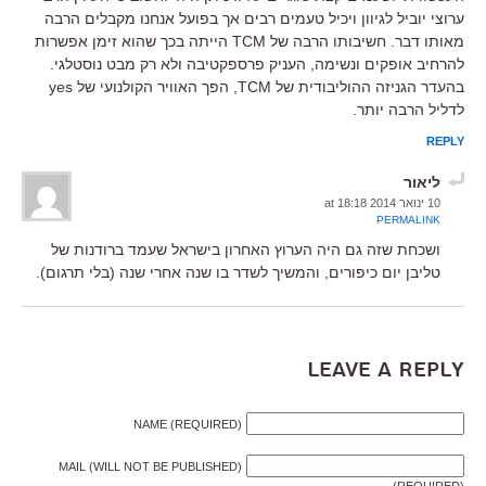
ערוצי יוביל לגיוון ויכיל טעמים רבים אך בפועל אנחנו מקבלים הרבה
מאותו דבר. חשיבותו הרבה של TCM הייתה בכך שהוא זימן אפשרות
להרחיב אופקים ונשימה, העניק פרספקטיבה ולא רק מבט נוסטלגי.
בהעדר הגניזה ההוליבודית של TCM, הפך האוויר הקולנועי של yes
לדליל הרבה יותר.
REPLY
ליאור
10 ינואר 2014 at 18:18
PERMALINK
ושכחת שזה גם היה הערוץ האחרון בישראל שעמד ברודנות של
טליבן יום כיפורים, והמשיך לשדר בו שנה אחרי שנה (בלי תרגום).
Leave a Reply
NAME (REQUIRED)
MAIL (WILL NOT BE PUBLISHED)
(REQUIRED)