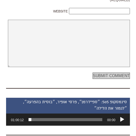
WEBSITE
סינמסקופ 505: ״ספיידרמן״, פרסי אופיר, ״בוסית בהפרעה״,
״לגמור את הלילה״
נגן
01:00:12
00:00
אודיו