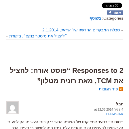
Categories:
בשוטף
«
טבלת המבקרים החדשה של ישראל, 2.1.2014
״להציל את מיסטר בנקס״, ביקורת
»
2 Responses to “פוסט אורח: להציל
את TCM, מאת רונית מטלון”
פיד תגובות
יובל
4 ינואר 2014 at 22:38
PERMALINK
ניסוח חד כתער למצוקתו של הצופה החש כי קירות העשייה הקולנועית
העכשווית לפעמים קצת סוגרים עליו. ניתן היה לחשוב כי העידן הרב