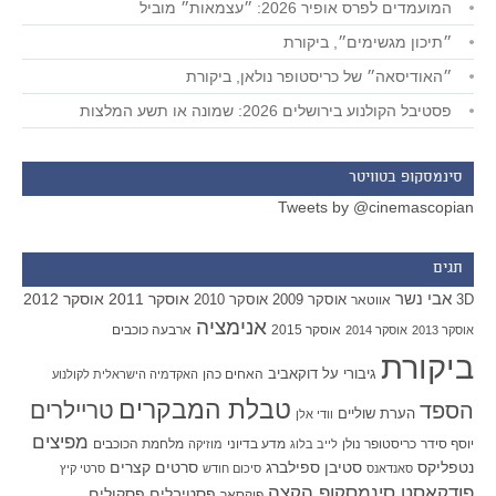
המועמדים לפרס אופיר 2026: ״עצמאות״ מוביל
״תיכון מגשימים״, ביקורת
״האודיסאה״ של כריסטופר נולאן, ביקורת
פסטיבל הקולנוע בירושלים 2026: שמונה או תשע המלצות
סינמסקופ בטוויטר
Tweets by @cinemascopian
תגים
אבי נשר
אוסקר 2011
אוסקר 2012
אוסקר 2009
אוסקר 2010
3D
אווטאר
אנימציה
אוסקר 2015
ארבעה כוכבים
אוסקר 2013
אוסקר 2014
ביקורת
גיבורי על
דוקאביב
האחים כהן
האקדמיה הישראלית לקולנוע
טבלת המבקרים
טריילרים
הספד
הערת שוליים
וודי אלן
מפיצים
יוסף סידר
כריסטופר נולן
מדע בדיוני
מלחמת הכוכבים
לייב בלוג
מוזיקה
סטיבן ספילברג
סרטים קצרים
נטפליקס
סאנדאנס
סיכום חודש
סרטי קיץ
פודקאסט סינמסקופ הקצה
פסטיבלים
פסקולים
פיקסאר