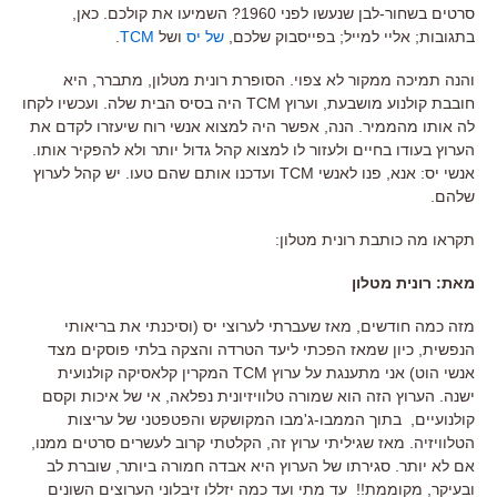
סרטים בשחור-לבן שנעשו לפני 1960? השמיעו את קולכם. כאן,
בתגובות; אליי למייל; בפייסבוק שלכם,
של יס
ושל
TCM
.
והנה תמיכה ממקור לא צפוי. הסופרת רונית מטלון, מתברר, היא
חובבת קולנוע מושבעת, וערוץ TCM היה בסיס הבית שלה. ועכשיו לקחו
לה אותו מהממיר. הנה, אפשר היה למצוא אנשי רוח שיעזרו לקדם את
הערוץ בעודו בחיים ולעזור לו למצוא קהל גדול יותר ולא להפקיר אותו.
אנשי יס: אנא, פנו לאנשי TCM ועדכנו אותם שהם טעו. יש קהל לערוץ
שלהם.
תקראו מה כותבת רונית מטלון:
מאת: רונית מטלון
מזה כמה חודשים, מאז שעברתי לערוצי יס (וסיכנתי את בריאותי
הנפשית, כיון שמאז הפכתי ליעד הטרדה והצקה בלתי פוסקים מצד
אנשי הוט) אני מתענגת על ערוץ TCM המקרין קלאסיקה קולנועית
ישנה. הערוץ הזה הוא שמורה טלוויזיונית נפלאה, אי של איכות וקסם
קולנועיים, בתוך הממבו-ג'מבו המקושקש והפטפטני של עריצות
הטלוויזיה. מאז שגיליתי ערוץ זה, הקלטתי קרוב לעשרים סרטים ממנו,
אם לא יותר. סגירתו של הערוץ היא אבדה חמורה ביותר, שוברת לב
ובעיקר, מקוממת!! עד מתי ועד כמה יזללו זיבלוני הערוצים השונים