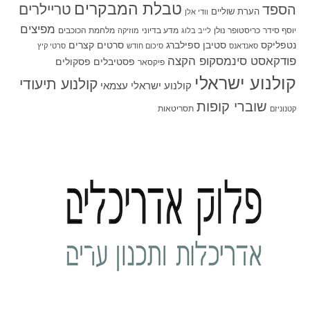
טבלת המבקרים
טריילרים
הספד
הערת שוליים
וודי אלן
מפיצים
יוסף סידר
כריסטופר נולן
מדע בדיוני
מלחמת הכוכבים
לייב בלוג
מוזיקה
סטיבן ספילברג
סרטים קצרים
נטפליקס
סאנדאנס
סיכום חודש
סרטי קיץ
פודקאסט סינמסקופ הקצה
פסטיבלים
פסקולים
פיקסאר
קולנוע ישראלי
קולנוע תיעודי
קולנוע ישראלי עצמאי
שוברי קופות
תסריטאות
קטנוניזם