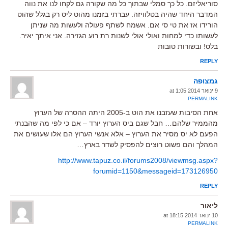
סוריאליזם. כל כך סמלי שבתוך כל מה שקורה גם לקחו לנו את נווה
המדבר היחד שהיה בטלוויזה. עברתי בזמנו מהוט ליס רק בגלל שהוט
הורידו אז את טי סי אם. אשמח לשתף פעולה ולעשות מה שניתן
לעשותו כדי למחות ואולי אולי לשנות רת רוע הגזירה. אני איתך יאיר.
בלס! ובשורות טובות
REPLY
גמצופה
9 ינואר 2014 at 1:05
PERMALINK
אחת הסיבות שעזבנו את הוט ב-2005 היתה ההסרה של הערוץ
מהממיר שלהם… חבל שגם ביס הערוץ יורד – אם כי לפי מה שהבנתי
הפעם לא יס מסיר את הערוץ – אלא אנשי הערוץ הם אלו שעושים את
המהלך והם פשוט רוצים להפסיק לשדר בארץ…
http://www.tapuz.co.il/forums2008/viewmsg.aspx?
forumid=1150&messageid=173126950
REPLY
ליאור
10 ינואר 2014 at 18:15
PERMALINK