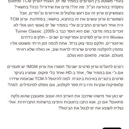
בעודי משוטט בין הערוצים בממיר של יס, הגעתי לערוץ TCM ופתאום
נתקלתי בהודעה הנ״ל. מה זה?! סיים את שידוריו? ככה? בחשאי?
כשמשיקים ערוץ זה עם רעש וצלצולים ואירועים וצ׳ופרים, אבל
כשסוגרים ערוץ עושים את זה בהחבא, בחשאי, בפחדנות. ערוץ TCM
היה אחד הערוצים החביבים עליי בממיר של יס (אנשי הוט אולי לא
זוכרים במה מדובר, שם הוא הוסר כבר ב-2005). Turner Classic
Movies היה ערוץ לסרטים אמריקאיים ישנים – חלקים נידחים
ואיזוטריים, חלקם נכסי צאן ברזל. אחת לכמה זמן הייתי משוטט אליו
ומזמין להקלטה סרטים שרציתי לראות שוב, או כאלה שלא ראיתי
מעולם. ועכשיו, פתאום הוא נעלם.
רוצים להעלים ערוץ סרטים ישנים? תסגרו את ערוץ MGM! יש פעמיים
אם.ג׳י.אם בממיר שלי, אחד ב-HD ואחד בלי פוקוס, שמציג בעיקר
סרטים בינוניים באיכות בינונית. למה להיטפל ל-TCM שבאמת שידרו
קלאסיקות ענקיות והיו בית ספר לקולנוע, וגם מפלט לסינפילים. למה?
יש כאן עוד מישהו שחיבב את הערוץ הזה ועצוב ומעוצבן שהוא נלקח
פתאום? אם כן, אנא כתבו בתגובות והפיצו ברשתות החברתיות. אולי
נצליח לשכנע את יס לבטל את הביטול?