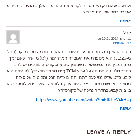
ולחשוב שאם רק היית טורח לקרוא את ההודעות שלך בממיר היית יודע
את זה כמה שבועות מראש…
REPLY
יובל
11 ינואר 2014 at 19:21
PERMALINK
בסוף הראיון המרתק הזה עם העורכת האגדית תלמה סקונמייקר (החל
מ-31:20) היא מספרת את העובדה המדהימה (לכל מי שאי פעם ערך
סרט ומבין את הסיטואציה) שבזמן שהיא וסקורסזה עורכים יש להם
בחדר טלוויזיה פתוחה על ערוץ TCM (עם סאונד מושתק)ולפעמים הוא
קולט סרט שרלוונטי לעבודתם והם עוצרים הכל ומביטים על סצנה
מסוימת או שוט מסוים. איזה עוד ערוץ טלוויזיה בעולם יכול לומר שהוא
בן בית קבוע בחדר העריכה של סקורסזה?
https://www.youtube.com/watch?v=KIKRcV4kHzg
REPLY
Leave a Reply