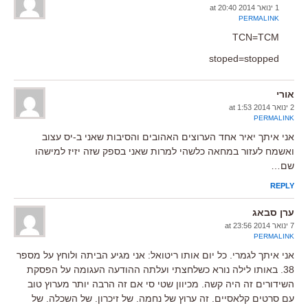
1 ינואר 2014 at 20:40
PERMALINK
TCN=TCM
stoped=stopped
אורי
2 ינואר 2014 at 1:53
PERMALINK
אני איתך יאיר אחד הערוצים האהובים והסיבות שאני ב-יס עצוב
ואשמח לעזור במחאה כלשהי למרות שאני בספק שזה יזיז למישהו
שם…
REPLY
ערן סבאג
7 ינואר 2014 at 23:56
PERMALINK
אני איתך לגמרי. כל יום אותו ריטואל: אני מגיע הביתה ולוחץ על מספר
38. באותו לילה נורא כשלחצתי ועלתה ההודעה העגומה על הפסקת
השידורים זה היה קשה. מכיוון שטי סי אם זה הרבה יותר מערוץ טוב
עם סרטים קלאסיים. זה ערוץ של נחמה. של זיכרון. של השכלה. של