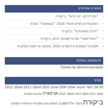
פוסטים אחרונים
״ספיידרמן: יום חדש״, ביקורת
המועמדים לפרס אופיר 2026: ״עצמאות״ מוביל
״תיכון מגשימים״, ביקורת
״האודיסאה״ של כריסטופר נולאן, ביקורת
פסטיבל הקולנוע בירושלים 2026: שמונה או תשע המלצות
סינמסקופ בטוויטר
Tweets by @cinemascopian
תגים
אבי נשר
אוסקר 2011
אוסקר 2012
אוסקר 2009
אוסקר 2010
3D
אווטאר
אנימציה
אוסקר 2015
ארבעה כוכבים
אוסקר 2013
אוסקר 2014
ביקורת
גיבורי על
דוקאביב
האחים כהן
האקדמיה הישראלית לקולנוע