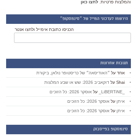
והמלצות פרטיות.
לחצו כאן
הירשמו לעדכוני המייל של ״סינמסקופ״
הכניסו כתובת אימייל ולחצו אנטר
תגובות אחרונות
אחד
על
״האודיסאה״ של כריסטופר נולאן, ביקורת
Shai
על
דוקאביב 2026: שש או שבע המלצות
_LiBERTiNE_
על
אוסקר 2026: כל הזוכים
איתן
על
אוסקר 2026: כל הזוכים
איתן
על
אוסקר 2026: כל הזוכים
סינמסקופ בפייסבוק