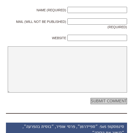
NAME (REQUIRED)
MAIL (WILL NOT BE PUBLISHED)
(REQUIRED)
WEBSITE
סינמסקופ 505: ״ספיידרמן״, פרסי אופיר, ״בוסית בהפרעה״,