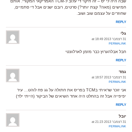
שבה היה לי יס – זה חיקוי די עלוב ל-TCM האמריקאי המקורי. אותם
חמישים (מאה? קצת יותר?) סרטים, רובם ישנים אבל די סתמיים,
שחוזרים על עצמם שוב ושוב.
REPLY
גלי
31 דצמבר 2013 at 18:49
PERMALINK
חבל אבלהערוץ כבר מזמן לארלוונטי
REPLY
גמד
31 דצמבר 2013 at 18:57
PERMALINK
אני זוכר שראיתי בTCM בפריס את חתולה על גג פח לוהט… עיר
יפיפייה אבל זה בהחלט היה אחד השיאים של הביקור (הייתי ילד)
REPLY
יובל
31 דצמבר 2013 at 21:23
PERMALINK