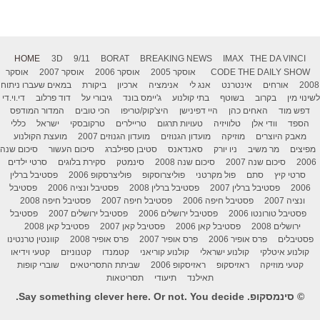
HOME
3D
9/11
BORAT
BREAKING NEWS
IMAX
THE DA VINCI
THE DAILY SHOW
CODE
אוסקר 2005
אוסקר 2006
אוסקר 2007
אוסקר
2008
אורחים
אינטרנט
אנג לי
אנימציה
ארכיון
ביקורת
במאים שעברו ניתוח
לשינוי מין
בקרוב
בשוטף
בתי קולנוע
ג'יימס בונד
גיבורי על
דוד פרלוב
די.וי.די
דפש מוד
האחים כהן
היי דפינישן
היצ'קוק/טריפו
הכי טובים
המדור המודפס
הספד
וודי אלן
טלוויזיה
טעויות תרגום
טריילרים
טרקובסקי
ישראל
כללי
מאבק היוצרים
מוזיקה
מועדון הגנוזים
מועדון הגנוזים 2007
מועצת הקולנוע
מפיצים
מר משיב
ניו יורק
סאנדאנס
סטיבן ספילברג
סיכום העשור
סיכום שנה
2006
סיכום שנה 2007
סיכום שנה 2008
סינמטק
סקירת בלוגים
סרטי ילדים
סרטי קיץ
סתם
פול מקרטני
פוליצרוסקופ
פוליצרסקופ 2006
פסטיבל ברלין
2006
פסטיבל ברלין 2007
פסטיבל ברלין 2008
פסטיבל ונציה 2006
פסטיבל
ונציה 2007
פסטיבל חיפה 2006
פסטיבל חיפה 2007
פסטיבל חיפה 2008
פסטיבל טורונטו 2006
פסטיבל ירושלים 2006
פסטיבל ירושלים 2007
פסטיבל
ירושלים 2008
פסטיבל קאן 2006
פסטיבל קאן 2007
פסטיבל קאן 2008
פסטיבלים
פרס אופיר 2006
פרס אופיר 2007
פרס אופיר 2008
קוונטין טרנטינו
קולנוע איטלקי
קולנוע ישראלי
קולנוע קוריאני
קטמנדו
קטנוניזם
קטעי וידיאו
קטעי מוזיקה
ראזיסקופ
ראזיסקופ 2006
שביתת התסריטאים
שוברי קופות
תאילנד
תיעודי
תסריטאות
© סינמסקופ. Say something clever here. Or not. You decide.