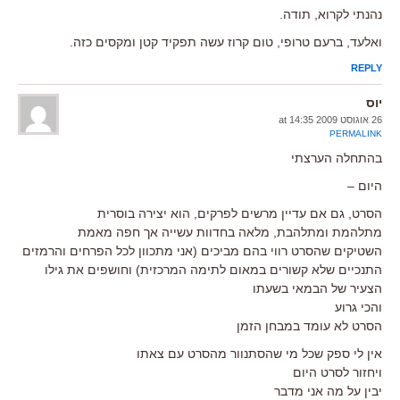
נהנתי לקרוא, תודה.
ואלעד, ברעם טרופי, טום קרוז עשה תפקיד קטן ומקסים כזה.
REPLY
יוס
26 אוגוסט 2009 at 14:35
PERMALINK
בהתחלה הערצתי
היום –
הסרט, גם אם עדיין מרשים לפרקים, הוא יצירה בוסרית
מתלהמת ומתלהבת, מלאה בחדוות עשייה אך חפה מאמת
השטיקים שהסרט רווי בהם מביכים (אני מתכוון לכל הפרחים והרמזים
התנכיים שלא קשורים במאום לתימה המרכזית) וחושפים את גילו
הצעיר של הבמאי בשעתו
והכי גרוע
הסרט לא עומד במבחן הזמן
אין לי ספק שכל מי שהסתנוור מהסרט עם צאתו
ויחזור לסרט היום
יבין על מה אני מדבר