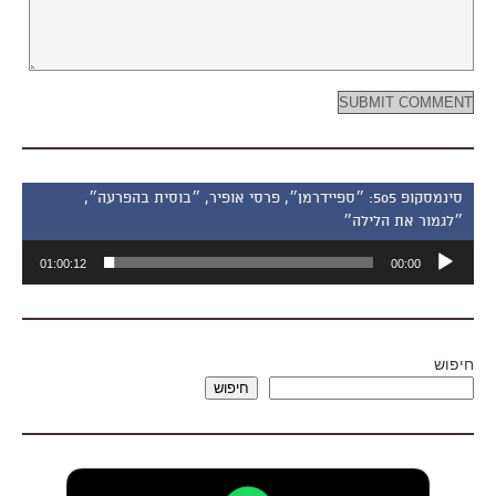
סינמסקופ 505: ״ספיידרמן״, פרסי אופיר, ״בוסית בהפרעה״,
״לגמור את הלילה״
נגן
01:00:12
00:00
אודיו
חיפוש
חיפוש