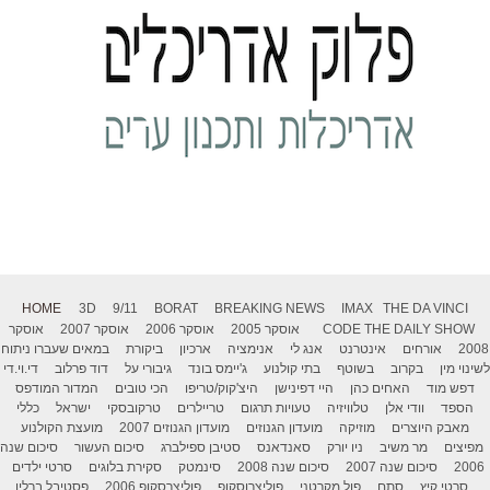
HOME
3D
9/11
BORAT
BREAKING NEWS
IMAX
THE DA VINCI
THE DAILY SHOW
CODE
אוסקר 2005
אוסקר 2006
אוסקר 2007
אוסקר
2008
אורחים
אינטרנט
אנג לי
אנימציה
ארכיון
ביקורת
במאים שעברו ניתוח
לשינוי מין
בקרוב
בשוטף
בתי קולנוע
ג'יימס בונד
גיבורי על
דוד פרלוב
די.וי.די
דפש מוד
האחים כהן
היי דפינישן
היצ'קוק/טריפו
הכי טובים
המדור המודפס
הספד
וודי אלן
טלוויזיה
טעויות תרגום
טריילרים
טרקובסקי
ישראל
כללי
מאבק היוצרים
מוזיקה
מועדון הגנוזים
מועדון הגנוזים 2007
מועצת הקולנוע
מפיצים
מר משיב
ניו יורק
סאנדאנס
סטיבן ספילברג
סיכום העשור
סיכום שנה
2006
סיכום שנה 2007
סיכום שנה 2008
סינמטק
סקירת בלוגים
סרטי ילדים
סרטי קיץ
סתם
פול מקרטני
פוליצרוסקופ
פוליצרסקופ 2006
פסטיבל ברלין