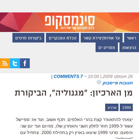
ראשי
על אודות/יצירת קשר
טבלת המבקרים
ביקורות סרטים
הרצאות
תסריט.ים
26 אוגוסט 2009 | 10:00
~
7 COMMENTS
|
תגובות פייסבוק
מן הארכיון: "מגנוליה", הביקורת
1999
ארכיון
יצאתי להתאוורר קצת בהרי האלפים. תכף אשוב. ועד אז: ספיישל
עשור ל-1999 חוזר לחלק השני והאחרון שלו, מהיום ועד יום שני.
והפעם: סרטי 1999 שיצאו בארץ רק בתחילת 2000. ונתחיל עם
"מגנוליה".