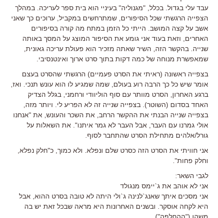
עבד עלי בגדול. בכלל, "מגנוליה" בעיניי הוא בית ספר לעריכה. במהלך
הצפייה הרגשתי שכל הסיפורים, שמתרחשים במקביל, ערוכים כך שאני
אשב על קצה המושב. הייתי כל הזמן במתח מה קורה בסיפורים
האחרים, וזאת בעוד אני גומע את הסיפור המוצג על המסך באותה
שנייה. בהקשר הזה, השיר שאתה מזכיר הוא פעולת עריכה גאונית,
שמאפשרת מנוחה של כמה דקות בתוך סרט ארוך ואינטנסיבי.
בצפייה ראשונה (ראיתי את הסרט פעמיים) הרגשתי שהסרט בעצם
אומר שיש כל כך הרבה רוע בעולם, שמה שמגיע לו הוא עונש תנכי. ואז,
ברגע האחרון, הסרט מוותר עם סוף הוליוודי ורחמני, בגלל הצדיק
האחד בסדום (השוטר). בצפייה שנייה זה לא הפריע לי. ויותר מזה,
בצפייה שנייה הבנתי את ההקשר הרחב, את השכר והעונש, את "אנחנו
אולי גמרנו עם העבר, אבל העבר לא גמר איתנו". את השאלות על
גורל/אלהים מתחילת הסרט שהתחבר לסוף.
אני חוויתי את הסרט הזה כסרט שלם ונפלא. ולא כמוך, כ"חלק נפלא,
וחלק פחות".
לגבי השאר:
אני לא אוהב את ג`יימס מנגולד
אני מסכים איתך שאנג`לנינה ג`ולי היתה לא טובה בסרט ההוא, אבל
היא לקחה אוסקר. ובשנים האחרונות היא מראה שבכל זאת יש בה
משהו ("ההחלפה").