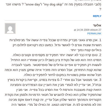
(לגבי הטבלה בסוף) מה זה "my dog skip" ו"snow day" ? מישהו זוכר
?
REPLY
אלעד
27 אוגוסט 2009 at 14:34
PERMALINK
1. אכן סרט גאוני מבריק ומדהים שבכל צפייה עושה עלי מניפולציות
רגשיות שונות וגורם לי לאושר גדול. כמעט כמו רקוויאם לחלום רק
בווליום קצת נמוך יותר.
2. טום קרוז כבר לא יעשה יותר תפקידים מקסימים וקטנים כאלה.
הסרט הזה הוא סוג של נקודת ציון בשבילו כיוון שאחריו הוא התחיל
לעשות רק תפקידים אפיים וגדולים של סופרסטאר. מעבר לעובדה
שהוא קצת התחרפן. אבל הסרט הזה מזכיר איזה שחקן מצוין הוא וכמה
חבל שהוא עסוק בשטויות במקום לחזור לתפקידים כאלה.
3. אני מצטער אבל גם אחרי 6-7 צפיות בסרט, וקריאת ביקורות בארץ
ובחו"ל, אני עדיין לא לגמרי מבין את העניין עם הצפרדעים והסצינה
הזאת קצת מעצבנת והורסת לי את הסרט בכל צפייה. אני מבין
שהתפקיד שלהן הוא כאילו להעניש על חטאי הדמויות ולסמן את נקודת
הקטרזיס והמהפך הרגשי שלהן אבל עדיין, זה קצת דאוס אקס מכינה
וזה לא מתאים לפ.ת. אנדרסון הגאון. זה כאילו קל מדי. אפשר היה