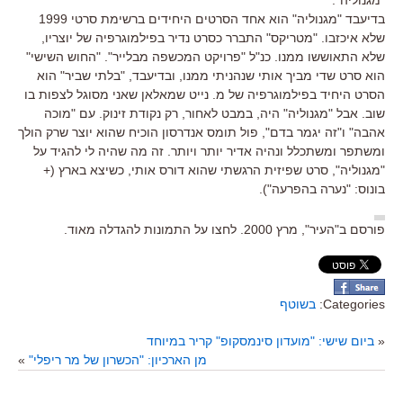
בדיעבד "מגנוליה" הוא אחד הסרטים היחידים ברשימת סרטי 1999
שלא איכזבו. "מטריקס" התברר כסרט נדיר בפילמוגרפיה של יוצריו,
שלא התאוששו ממנו. כנ"ל "פרויקט המכשפה מבלייר". "החוש השישי"
הוא סרט שדי מביך אותי שנהניתי ממנו, ובדיעבד, "בלתי שביר" הוא
הסרט היחיד בפילמוגרפיה של מ. נייט שמאלאן שאני מסוגל לצפות בו
שוב. אבל "מגנוליה" היה, במבט לאחור, רק נקודת זינוק. עם "מוכה
אהבה" ו"זה יגמר בדם", פול תומס אנדרסון הוכיח שהוא יוצר שרק הולך
ומשתפר ומשתכלל ונהיה אדיר יותר ויותר. זה מה שהיה לי להגיד על
"מגנוליה", סרט שפיזית הרגשתי שהוא דורס אותי, כשיצא בארץ (+
בונוס: "נערה בהפרעה").
פורסם ב"העיר", מרץ 2000. לחצו על התמונות להגדלה מאוד.
Categories:
בשוטף
«
ביום שישי: "מועדון סינמסקופ" קריר במיוחד
מן הארכיון: "הכשרון של מר ריפלי"
»