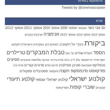
סינמסקופ בטוויטר
Tweets by @cinemascopian
תגים
אבי נשר
אוסקר 2011
אוסקר 2012
אוסקר 2009
אוסקר 2010
3D
אווטאר
אנימציה
אוסקר 2015
ארבעה כוכבים
אוסקר 2013
אוסקר 2014
ביקורת
גיבורי על
דוקאביב
האחים כהן
האקדמיה הישראלית לקולנוע
טבלת המבקרים
טריילרים
הספד
הערת שוליים
וודי אלן
מפיצים
יוסף סידר
כריסטופר נולן
מדע בדיוני
מלחמת הכוכבים
לייב בלוג
מוזיקה
סטיבן ספילברג
סרטים קצרים
נטפליקס
סאנדאנס
סיכום חודש
סרטי קיץ
פודקאסט סינמסקופ הקצה
פסטיבלים
פסקולים
פיקסאר
קולנוע ישראלי
קולנוע תיעודי
קולנוע ישראלי עצמאי
שוברי קופות
תסריטאות
קטנוניזם