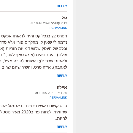
REPLY
טל
13 אוקטובר 2020 at 10:46
PERMALINK
הסרט צץ בנפליקס והיה לו אותו אפקט ע
נדמה לי שאין לו מהלך סיפורי אלא סד
ובלב של העסק שלוש דמויות הוריות (א
עולם): העיתונאית (אמא טאף לאב, "תבי
ולאחות שברים); והשוטר (הורה מציל, ה
לאהבה). איזה סרט. והשיר שהם שרים 
REPLY
איילה
30 ינואר 2021 at 10:05
PERMALINK
סרט קשוח ריגשית.צפינו בו אתמול אחר
שחוויתי. לנחות פ
לחיות..
REPLY