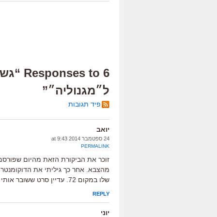
ל״מגנוליה״”
פיד תגובות
יואב
24 ספטמבר 2014 at 9:43
PERMALINK
זוכר את הביקורת הזאת מהיום שפורסמ
שלו במקום 72. עדיין סרט ששובר אותי כל פעם.
REPLY
יוני