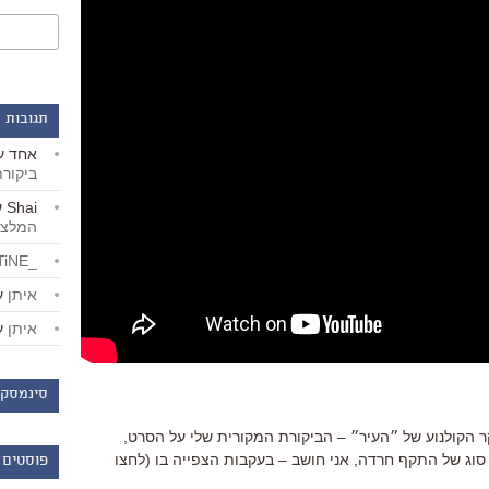
תגובות 
אחד
ע
ביקור
Shai
ע
המלצו
_LiBERTiNE_
איתן
ע
איתן
ע
סינמסקו
הקולנוע של ״העיר״ – הביקורת המקורית שלי על הסרט,
סוג של התקף חרדה, אני חושב – בעקבות הצפייה בו (לחצו
פוסטים 