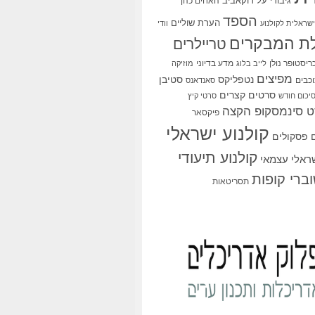
גיבורי על
דוקאביב
האחים כהן
הספד
הערת שוליים
שראלית לקולנוע
וודי
ת המבקרים
טריילרים
ריסטופר נולן
מדע בדיוני
לייב בלוג
מוזיקה
מפיצים
סטיבן
נטפליקס
כבים
סאנדאנס
סרטים קצרים
יכום חודש
סרטי קיץ
 סינמסקופ הקצה
פיקסאר
קולנוע ישראלי
פסקולים
קולנוע תיעודי
שראלי עצמאי
ברי קופות
תסריטאות