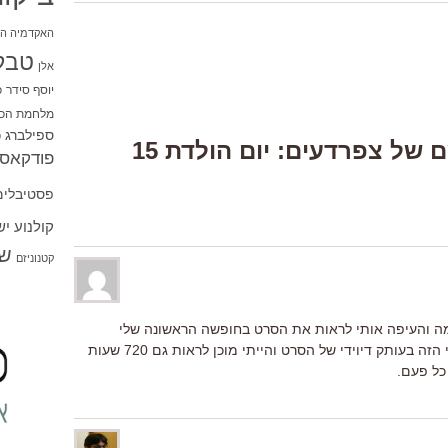
האקדמיה הי
טבל
אלן
יוסף סידר
כ
מלחמת הכו
ספילברג
ס
6 Responses to “גשם של צפרדעים: יום הולדת 15
פודקאסט
פסטיבלים
קולנוע י
שו
קטנוניזם
ה והעיפה אותי לראות את הסרט בחופשה הראשונה שלי
מהצבא. אחר כך גיליתי את הדוקומנטרי הזה בעותק דיוידי של הסרט והייתי מוכן לראות גם 720 שעות