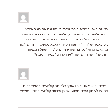
לי גם בצפייה שניה. אחרי שקראתי פה וגם את רוג'ר איברט
רות – שלושה אבות פוגעניים, שלושה (ארבעה) צאצאים פצועים,
ין להן ילדים משל עצמם – הם הוריים בזה שהם מנסים לתקן
ט באמת של חייך"); האח הסיעודי (אבא מטפל, רך, נחוש לעזור
כי לא ברוס וויליס, גבר שיודע מהם עלבון והשפלה וכמיהה
יחד, אולי זאת ההשראה ל"ארץ להדם" במיתה טובה?
י שנים והוא פשוט אוחז אותך בלפיתה קולנועית מהמשובחות
ה ב2020 מעיר נוסטלגיה גם לעיתון העיר. תענוג שתוכן איכותי קולנועי וכתוב.. ממשיך