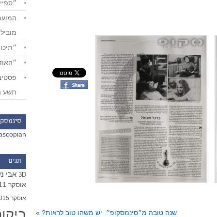
״ספייד
מוביל
״תיכון
״האודי
תשע ה
סינמסקו
ascopian
תגים
אבי נ
3D
אוסקר 2011
אוסקר 2015
ביקו
שנה טובה מ״סינמסקופ״. יש משהו טוב לראות?
»