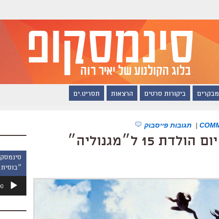
מבקרים
ביקורות סרטים
הרצאות
תסריט.ים
|
תגובות פייסבוק
 15 ל״מגנוליה״
״בוסית 
נגן
00
אודיו