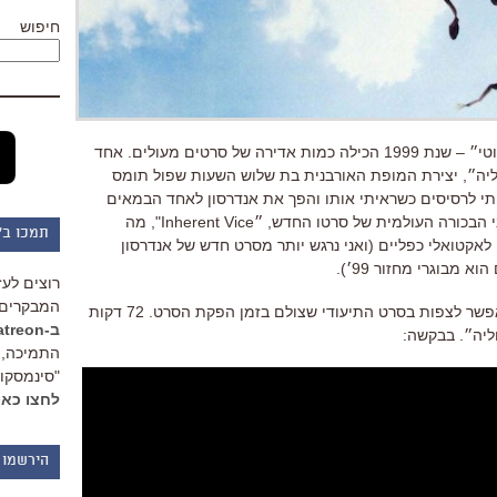
חיפוש
״מטריקס״, ״מועדון קרב״, ״אמריקן ביוטי״ – שנת 1999 הכילה כמות אדירה של סרטים מעולים. אחד
יה״, יצירת המופת האורבנית בת שלוש השעות שפול תומס
ותי לרסיסים כשראיתי אותו והפך את אנדרסון לאחד הבמאים
האהובים עליי. אנחנו נמצאים ימים לפני הבכורה העולמית של סרטו החדש, ״Inherent Vice", מה
תמכו ב"
אקטואלי כפליים (ואני נרגש יותר מסרט חדש של אנדרסון
 מבוגרי מחזור 99׳).
רוצים לעז
המבקרים 
ועכשיו העולם הקסום של האינטרנט מאפשר לצפות בסרט התיעודי שצולם בזמן הפקת הסרט. 72 דקות
ב-Patreon
ליה״. בבקשה:
התמיכה, 
"סינמסקופ
לחצו כאן
הירשמו 