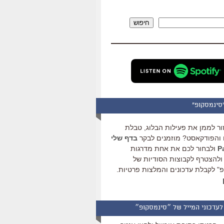
להגביר
או
חיפוש
להנמיך
עוצמת
שמע.
סינמסקופ"
ור לממן את פעילות הבלוג, טבלת
והפודקאסט? מוזמנים לבקר
בדף שלי
ולבחור לכם את אחת מדרגות
ולהצטרף לקבוצות הסודיות של
" לקבלת עדכונים והמלצות פרטיות.
לעדכוני המייל של ״סינמסקופ״