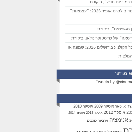
רמן: יום חדש״, ביקורת
המועמדים לפרס אופיר 2026: ״עצמאות״
 מגשימים״, ביקורת
סאה״ של כריסטופר נולאן, ביקורת
פסטיבל הקולנוע בירושלים 2026: שמונה או
מלצות
פ בטוויטר
Tweets by @cinem
שר
אוסקר 2009
אוסקר 2010
אווטאר
אוסקר 2012
אוסקר 2013
אוסקר 2014
אנימציה
ארבעה כוכבים
רת