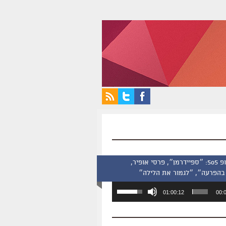
סינמסקופ 505: ״ספיידרמן״, פרסי אופיר,
בהפרעה״, ״לגמור את הלילה״
השתמש
01:00:12
00:
במקש
למעלה/למטה
כדי