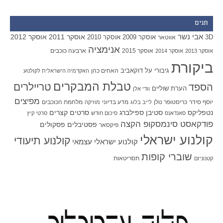
תגים
אבי נשר
אוסקר 2011
אוסקר 2012
אוסקר 2009
אוסקר 2010
3D
אווטאר
אנימציה
אוסקר 2015
ארבעה כוכבים
אוסקר 2013
אוסקר 2014
ביקורת
גיבורי על
דוקאביב
האחים כהן
האקדמיה הישראלית לקולנוע
טבלת המבקרים
טריילרים
הספד
הערת שוליים
וודי אלן
מפיצים
יוסף סידר
כריסטופר נולן
מדע בדיוני
מלחמת הכוכבים
לייב בלוג
מוזיקה
סטיבן ספילברג
סרטים קצרים
נטפליקס
סאנדאנס
סיכום חודש
סרטי קיץ
פודקאסט סינמסקופ הקצה
פסטיבלים
פסקולים
פיקסאר
קולנוע ישראלי
קולנוע תיעודי
קולנוע ישראלי עצמאי
שוברי קופות
תסריטאות
קטנוניזם