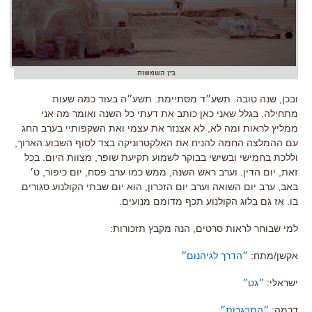
בין השמשות
ובכן, שנה טובה. תשע״ד מסתיימת. תשע״ה בעוד כמה שעות
מתחילה. בגלל שאני כאן כותב את דעתי כל השנה ואומר מה אני
ממליץ לראות ומה לא, לא אצנזר את עצמי ואת השקפותיי בערב החג
עם ההמלצה החמה להניח את האלקטרוניקה בצד לסוף השבוע הארוך,
וללכת בחמישי ובשישי בבוקר לשמוע תקיעת שופר, מצוות היום. בכל
זאת, יום הדין. וערב ראש השנה, ממש כמו ערב פסח, יום כיפור, ט׳
באב, ערב יום השואה וערב יום הזכרון, הוא יום שבתי הקולנוע סגורים
בו. אז גם בלוג הקולנוע תכף מדומם מנועים.
למי שבוחר לראות סרטים, הנה מקבץ תזכורות:
אקשן/מתח:
״הדרך לגיהנום״
ישראלי:
״גט״
דרמה:
״התבגרות״