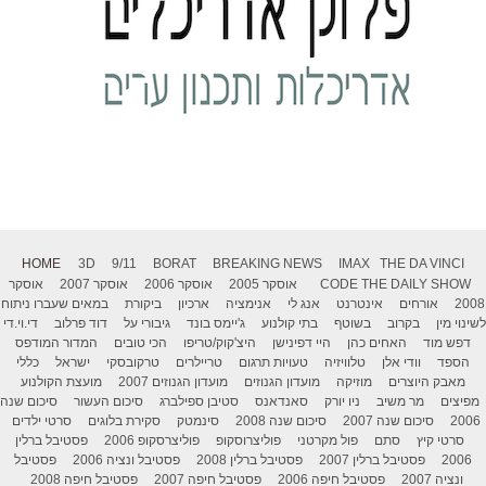
HOME
3D
9/11
BORAT
BREAKING NEWS
IMAX
THE DA VINCI
THE DAILY SHOW
CODE
אוסקר 2005
אוסקר 2006
אוסקר 2007
אוסקר
2008
אורחים
אינטרנט
אנג לי
אנימציה
ארכיון
ביקורת
במאים שעברו ניתוח
לשינוי מין
בקרוב
בשוטף
בתי קולנוע
ג'יימס בונד
גיבורי על
דוד פרלוב
די.וי.די
דפש מוד
האחים כהן
היי דפינישן
היצ'קוק/טריפו
הכי טובים
המדור המודפס
הספד
וודי אלן
טלוויזיה
טעויות תרגום
טריילרים
טרקובסקי
ישראל
כללי
מאבק היוצרים
מוזיקה
מועדון הגנוזים
מועדון הגנוזים 2007
מועצת הקולנוע
מפיצים
מר משיב
ניו יורק
סאנדאנס
סטיבן ספילברג
סיכום העשור
סיכום שנה
2006
סיכום שנה 2007
סיכום שנה 2008
סינמטק
סקירת בלוגים
סרטי ילדים
סרטי קיץ
סתם
פול מקרטני
פוליצרוסקופ
פוליצרסקופ 2006
פסטיבל ברלין
2006
פסטיבל ברלין 2007
פסטיבל ברלין 2008
פסטיבל ונציה 2006
פסטיבל
ונציה 2007
פסטיבל חיפה 2006
פסטיבל חיפה 2007
פסטיבל חיפה 2008