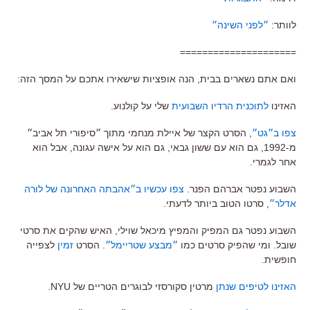
לוותר:
״לפני השינה״
=====================
ואם אתם נשארים בבית, הנה אופציות שישאירו אתכם על המסך הזה:
האזינו
לתוכנית הרדיו השבועית
שלי על קולנוע.
צפו ב״גט״
, הסרט הקצר של איילת מנחמי מתוך ״סיפורי תל אביב״
מ-1992, גם הוא עם ששון גבאי, גם הוא על אישה עגונה, אבל הוא
אחר לגמרי.
השבוע נפטר אברהם הפנר.
צפו עכשיו ב״אהבתה האחרונה של לורה
אדלר״
, סרטו הטוב ביותר לדעתי.
השבוע נפטר גם המפיק והמפיץ מיכאל שוילי, האיש שהקים את סרטי
שובל. ומי שהפיק סרטים כמו
״מבצע שטריימל״
. הסרט
זמין
לצפייה
חופשית.
האזינו לטיפים שנתן
מרטין סקורסזי לבוגרים הטריים של NYU.