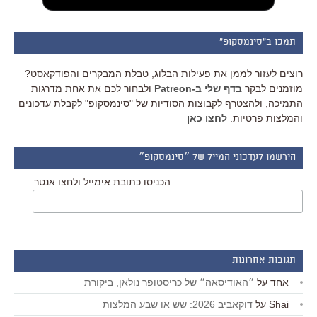
תמכו ב"סינמסקופ"
רוצים לעזור לממן את פעילות הבלוג, טבלת המבקרים והפודקאסט?
מוזמנים לבקר
בדף שלי ב-Patreon
ולבחור לכם את אחת מדרגות
התמיכה, ולהצטרף לקבוצות הסודיות של "סינמסקופ" לקבלת עדכונים
והמלצות פרטיות.
לחצו כאן
הירשמו לעדכוני המייל של ״סינמסקופ״
הכניסו כתובת אימייל ולחצו אנטר
תגובות אחרונות
אחד
על
״האודיסאה״ של כריסטופר נולאן, ביקורת
Shai
על
דוקאביב 2026: שש או שבע המלצות