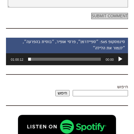
סינמסקופ 505: ״ספיידרמן״, פרסי אופיר, ״בוסית בהפרעה״,
״לגמור את הלילה״
נגן
01:00:12
00:00
אודיו
חיפוש
חיפוש