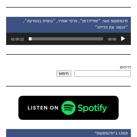
סינמסקופ 505: ״ספיידרמן״, פרסי אופיר, ״בוסית בהפרעה״,
״לגמור את הלילה״
נגן
01:00:12
00:00
אודיו
חיפוש
חיפוש
תמכו ב"סינמסקופ"