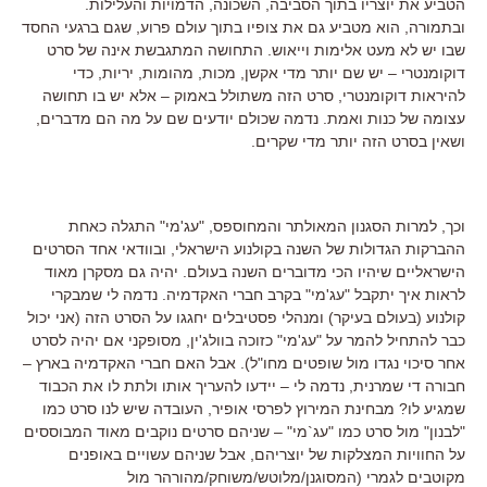
הטביע את יוצריו בתוך הסביבה, השכונה, הדמויות והעלילות.
ובתמורה, הוא מטביע גם את צופיו בתוך עולם פרוע, שגם ברגעי החסד
שבו יש לא מעט אלימות וייאוש. התחושה המתגבשת אינה של סרט
דוקומנטרי – יש שם יותר מדי אקשן, מכות, מהומות, יריות, כדי
להיראות דוקומנטרי, סרט הזה משתולל באמוק – אלא יש בו תחושה
עצומה של כנות ואמת. נדמה שכולם יודעים שם על מה הם מדברים,
ושאין בסרט הזה יותר מדי שקרים.
וכך, למרות הסגנון המאולתר והמחוספס, "עג'מי" התגלה כאחת
ההברקות הגדולות של השנה בקולנוע הישראלי, ובוודאי אחד הסרטים
הישראליים שיהיו הכי מדוברים השנה בעולם. יהיה גם מסקרן מאוד
לראות איך יתקבל "עג'מי" בקרב חברי האקדמיה. נדמה לי שמבקרי
קולנוע (בעולם בעיקר) ומנהלי פסטיבלים יחגגו על הסרט הזה (אני יכול
כבר להתחיל להמר על "עג'מי" כזוכה בוולג'ין, מסופקני אם יהיה לסרט
אחר סיכוי נגדו מול שופטים מחו"ל). אבל האם חברי האקדמיה בארץ –
חבורה די שמרנית, נדמה לי – יידעו להעריך אותו ולתת לו את הכבוד
שמגיע לו? מבחינת המירוץ לפרסי אופיר, העובדה שיש לנו סרט כמו
"לבנון" מול סרט כמו "עג`מי" – שניהם סרטים נוקבים מאוד המבוססים
על החוויות המצלקות של יוצריהם, אבל שניהם עשויים באופנים
מקוטבים לגמרי (המסוגנן/מלוטש/משוחק/מהורהר מול