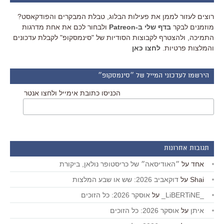
רוצים לעזור לממן את פעילות הבלוג, טבלת המבקרים והפודקאסט?
מוזמנים לבקר
בדף שלי ב-Patreon
ולבחור לכם את אחת מדרגות
התמיכה, ולהצטרף לקבוצות הסודיות של "סינמסקופ" לקבלת עדכונים
והמלצות פרטיות.
לחצו כאן
הירשמו לעדכוני המייל של ״סינמסקופ״
הכניסו כתובת אימייל ולחצו אנטר
תגובות אחרונות
אחד
על
״האודיסאה״ של כריסטופר נולאן, ביקורת
Shai
על
דוקאביב 2026: שש או שבע המלצות
_LiBERTiNE_
על
אוסקר 2026: כל הזוכים
איתן
על
אוסקר 2026: כל הזוכים