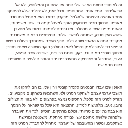
זה לא סוד: הטעם האישי שלי נוטה אל המסוגנן והמלוטש, ולא אל
הריאליסטי, המציאותי והמחוספס. ובכל זאת, לא יכולתי שלא להיסחף
אחר האנרגיה העצומה ש"עג'מי" מבקבק בתוכו. הוא מתחיל כמו סרט
מאפיה. סכסוך סביב פרוטקשן הופך למעגל נקמה בין שתי משפחות,
האחת מיפו והשנייה מרמלה. ואז נכנסת לתמונה דמות של מסעדן
שהוא מעין סנדק, שמנסה להשכין שלום. הסיפורים הבאים משתרגים
מנקודת המוצא הזאת: שוהה בלתי חוקי משכם שמסתבך בעולם הפשע
היפואי כדי לעזור לממן טיפול לאמו החולה; חוקר משטרה שאחיו נעדר;
ובתווך סוחרי סמים ודגי רקק, וסתם בריונים, בשכונה שבה הפשע,
העוני, התסכול והפוליטיקה מתערבבים יחד והופכים לעצבים חשופים
פלוס תחמושת.
האופן שבו עבדו הבמאים סקנדר קובטי וירון שני, בו הם ליהקו את
תושבי עג'מי עצמם לשחקני הסרט ולא השתמשו בשחקנים מקצועיים,
מזריק לסרט הזה פלפל. החספוס נמצא בפרצופים ולא בזוויות הצילום
(רובן, אגב, מלוטשות למדי). התוצאה היא שכל מי שנראה על המסך
הוא בבחינת "פנים טריות", וכולם מרתקים. הוסיפו לכך את העובדה
שלפחות שלושה מתוכם עשו עבודה מרתקת, משכנעת ומרגשת
כשחקנים, ומשהו מהעוצמה של "עג'מי" מתחיל להתברר: הסרט הזה