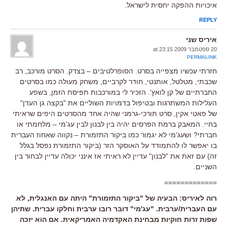
איכויות ההפקה יחסית לישראל.
REPLY
איריס שני
20 ספטמבר 2009 at 23:15
PERMALINK
חזרתי עכשיו מצפייה בסרט. הסופרלטיבים – בצדק. הסרט מורכב, רב
שכבתי, מטלטל, אותנטי, חודר לקרביים, משחק מעולה כמו בסרטים
החברתיים של קן לואץ'. הזכיר לי במורכבות תפיסת הזמן, בשפע
העלילות המשתרגות ובטיפול בדמויות השוליים את "בקצה גן העדן"
של פאטי אקין, סרט תורכי-גרמני שהיה אחד מהסרטים היפים שראיתי
בחיי. המאבק ברמת הפרסים יהיה בין לבנון לבין עג'מי – מלחמתי או
חברתי? ושעג'מי לא יגמור כמו ביקור התזמורת – נקווה שאחוז העברית
בו יאפשר לו להתמודד על האוסקר הזר (ביקור התזמורת נפסל בגלל
זה) עם זאת את "לבנון" עדיין לא ראיתי אז אינני יכולה עדיין לבחור בין
השניים.
=============
רוה לאיריס: הבעיה של "ביקור התזמורת" היתה עם האנגלית, לא
עם העברית/ערבית. "עג'מי" דובר רובו ערבית וחלקו עברית. שתיהן
שפות זרות חוקיות מבחינת האקדמיה האמריקאית. אם הוא יזכה