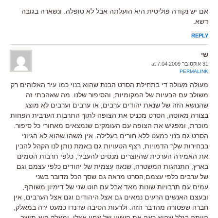
אם יש נקודה פוליטית היא הועלתה אבל לא טופלה. ונשארה בגובה
דשא.
REPLY
שי
31 אוקטובר 2009 at 7:04
PERMALINK
מעולה מעולה די בתחילת הסרט הבנת שהוא בנוי כמו עיר האלוהים רק
משולב עם הבעיות של המקומיות, והסיפור שלנו. מה שאהבתי זה
שהנושא הזה של שנאת יהודים ערבים, או ערבים וערבים לא מוצג
בצורה מאוסה, הסרט מכניס את הצופה לתוך התרבות הערבית הפחות
מוכרת, ומפגיש את הצופה עם העומקים שנמצאים מאחורי כל סיפור.
הסרט גם בנוי כמעט ללא חורים בעלילה. אין משהו שהוא לא הגיוני
בבחירות שלך הדמויות, רצף הטעויות גם באמת נותן לנו הקהל להבין
את האמירה הערכית שהיוצרים מנסים להעביר, כלפי תרבות הסמים
בארץ, התנהגות המשטרה, שנאה עצמית של יהודים כלפי עצמם וגם
של ערבים כלפי עצמם,הסרט מראה גם שסך הכל מדובר בשני
עמים עם תרבויות שונות מאד אבל עם חוט שני של דימיון משותף,
ובעצם האנשים הרעים נמאים גם אצל היהודים וגם אצל הערבים, אין
חברה שפטורה מהדבר הזה. ולרעות הסיבה שדנדו כמעט ירה במאלק,
הייתה בגלל שהוא ראה את השעון של אחיו אצלו, ומאלק הוא תושב