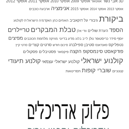
אבי נשר
אוסקר 2011
אוסקר 2012
אוסקר 2009
אוסקר 2010
3D
אווטאר
אנימציה
אוסקר 2015
ארבעה כוכבים
אוסקר 2013
אוסקר 2014
ביקורת
גיבורי על
דוקאביב
האחים כהן
האקדמיה הישראלית לקולנוע
טבלת המבקרים
טריילרים
הספד
הערת שוליים
וודי אלן
מפיצים
יוסף סידר
כריסטופר נולן
מדע בדיוני
מלחמת הכוכבים
לייב בלוג
מוזיקה
סטיבן ספילברג
סרטים קצרים
נטפליקס
סאנדאנס
סיכום חודש
סרטי קיץ
פודקאסט סינמסקופ הקצה
פסטיבלים
פסקולים
פיקסאר
קולנוע ישראלי
קולנוע תיעודי
קולנוע ישראלי עצמאי
שוברי קופות
תסריטאות
קטנוניזם