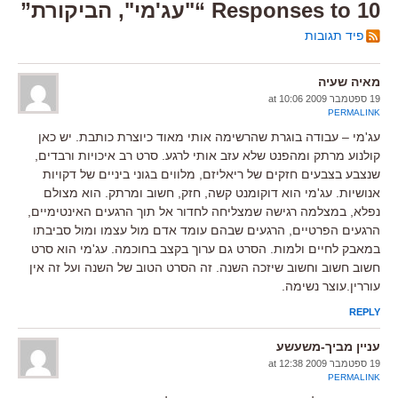
10 Responses to “"עג'מי", הביקורת”
פיד תגובות
מאיה שעיה
19 ספטמבר 2009 at 10:06
PERMALINK
עג'מי – עבודה בוגרת שהרשימה אותי מאוד כיוצרת כותבת. יש כאן
קולנוע מרתק ומהפנט שלא עזב אותי לרגע. סרט רב איכויות ורבדים,
שנצבע בצבעים חזקים של ריאליזם, מלווים בגוני ביניים של דקויות
אנושיות. עג'מי הוא דוקומנט קשה, חזק, חשוב ומרתק. הוא מצולם
נפלא, במצלמה רגישה שמצליחה לחדור אל תוך הרגעים האינטימיים,
הרגעים הפרטיים, הרגעים שבהם עומד אדם מול עצמו ומול סביבתו
במאבק לחיים ולמות. הסרט גם ערוך בקצב בחוכמה. עג'מי הוא סרט
חשוב חשוב וחשוב שיזכה השנה. זה הסרט הטוב של השנה ועל זה אין
עוררין.עוצר נשימה.
REPLY
עניין מביך-משעשע
19 ספטמבר 2009 at 12:38
PERMALINK