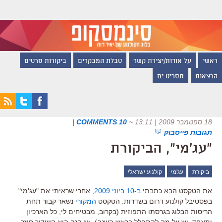
ראשי
על אודות/יצירת קשר
טבלת המבקרים
ביקורות סרטים
הרצאות
תסריט.ים
18 ספטמבר 2009 | 13:11
~
10 COMMENTS
|
תגובות פייסבוק
"עג'מי", הביקורת
ביקורת
עג'מי
קולנוע ישראלי
את הטקסט הבא כתבתי
ב-10 ביוני 2009
, אחרי שראיתי את "עג'מי"
בפסטיבל קולנוע דרום בשדרות. הטקסט
המקורי
נשאר קבור תחת
הריסות הבלוג בגרסתו התפוזית (בקרוב, מבטיחים לי, כל הארכיון
יתאחד. יש על מה להתפלל בראש השנה). אז הנה הוא בשידור חוזר.