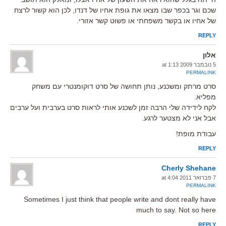
שכם וגר בכפר שבו מצאו את גופת אחיו של דנדו, לכן הוא קשור לרצח
של אחיו או בקשר משפחתי או פשוט קשר אזורי.
REPLY
אלון
5 נובמבר 2009 at 1:13
PERMALINK
סרט מרתק ומשכנע, נותן תחושה של סרט דוקומנטרי עם משחק
מפליא.
לקח לידידה שלי הרבה זמן לשכנע אותי לראות סרט בערבית ועל ערבים
אבל אני לא מצטער לרגע.
עבודת מופת!
REPLY
Cherly Shehane
7 פברואר 2011 at 4:04
PERMALINK
Sometimes I just think that people write and dont really have
much to say. Not so here
REPLY