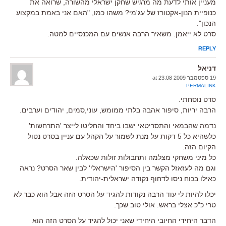
מעניין אותי לדעת מה מרגיש שחקן ישראלי מהשורה, שרואה את
כנופיית הנון-אקטורז של עג'מי? משהו כמו, "האם אני באמת במקצוע
הנכון".
סרט לא ייאמן. משאיר הרבה אנשים עם המכנסיים למטה.
REPLY
דניאל
19 ספטמבר 2009 at 23:08
PERMALINK
סרט נוסחתי.
הרבה יריות, סיפור אהבה בלתי ממומש, עוני,סמים, יהודים וערבים.
נדמה שהבמאי והתסריטאי ישבו ביחד והחליטו לייצר 'התרחשות'
כלשהיא כל 5 דקות על מנת לשמור על הקהל עם עניין בסרט נטול
הקיום הזה.
כל מיני משחקי מצלמה ותחבולות זולות שכאלה.
וגם מה לעזאזל הקשר בין הסיפור 'הישראלי' לבין שאר הסרט? נראה
כאילו בכוח ניסו לדחוף נקודה ישראלית-יהודית.
יכלו להיות לי עוד הרבה נקודות להגיד על הסרט הזה אבל הוא כבר לא
טרי כ"כ אצלי בראש. אולי טוב שכך.
הדבר היחידי החיובי היחידי שאני יכול להגיד על הסרט הזה הוא