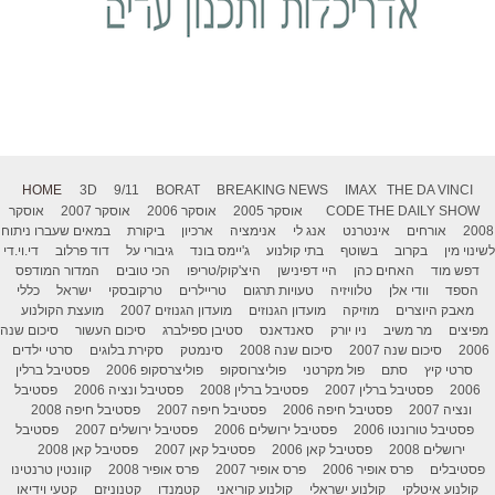
HOME
3D
9/11
BORAT
BREAKING NEWS
IMAX
THE DA VINCI
THE DAILY SHOW
CODE
אוסקר 2005
אוסקר 2006
אוסקר 2007
אוסקר
2008
אורחים
אינטרנט
אנג לי
אנימציה
ארכיון
ביקורת
במאים שעברו ניתוח
לשינוי מין
בקרוב
בשוטף
בתי קולנוע
ג'יימס בונד
גיבורי על
דוד פרלוב
די.וי.די
דפש מוד
האחים כהן
היי דפינישן
היצ'קוק/טריפו
הכי טובים
המדור המודפס
הספד
וודי אלן
טלוויזיה
טעויות תרגום
טריילרים
טרקובסקי
ישראל
כללי
מאבק היוצרים
מוזיקה
מועדון הגנוזים
מועדון הגנוזים 2007
מועצת הקולנוע
מפיצים
מר משיב
ניו יורק
סאנדאנס
סטיבן ספילברג
סיכום העשור
סיכום שנה
2006
סיכום שנה 2007
סיכום שנה 2008
סינמטק
סקירת בלוגים
סרטי ילדים
סרטי קיץ
סתם
פול מקרטני
פוליצרוסקופ
פוליצרסקופ 2006
פסטיבל ברלין
2006
פסטיבל ברלין 2007
פסטיבל ברלין 2008
פסטיבל ונציה 2006
פסטיבל
ונציה 2007
פסטיבל חיפה 2006
פסטיבל חיפה 2007
פסטיבל חיפה 2008
פסטיבל טורונטו 2006
פסטיבל ירושלים 2006
פסטיבל ירושלים 2007
פסטיבל
ירושלים 2008
פסטיבל קאן 2006
פסטיבל קאן 2007
פסטיבל קאן 2008
פסטיבלים
פרס אופיר 2006
פרס אופיר 2007
פרס אופיר 2008
קוונטין טרנטינו
קולנוע איטלקי
קולנוע ישראלי
קולנוע קוריאני
קטמנדו
קטנוניזם
קטעי וידיאו