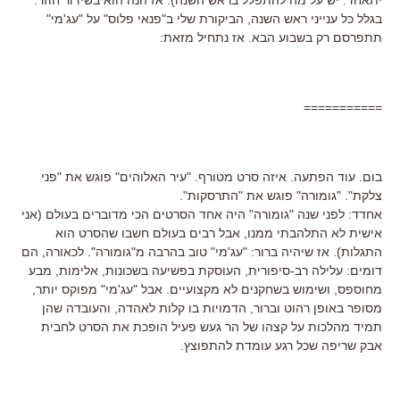
בגלל כל ענייני ראש השנה, הביקורת שלי ב"פנאי פלוס" על "עג'מי"
תתפרסם רק בשבוע הבא. אז נתחיל מזאת:
===========
בום. עוד הפתעה. איזה סרט מטורף. "עיר האלוהים" פוגש את "פני
צלקת". "גומורה" פוגש את "התרסקות".
אחדד: לפני שנה "גומורה" היה אחד הסרטים הכי מדוברים בעולם (אני
אישית לא התלהבתי ממנו, אבל רבים בעולם חשבו שהסרט הוא
התגלות). אז שיהיה ברור: "עג'מי" טוב בהרבה מ"גומורה". לכאורה, הם
דומים: עלילה רב-סיפורית, העוסקת בפשיעה בשכונות, אלימות, מבע
מחוספס, ושימוש בשחקנים לא מקצועיים. אבל "עג'מי" מפוקס יותר,
מסופר באופן רהוט וברור, הדמויות בו קלות לאהדה, והעובדה שהן
תמיד מהלכות על קצהו של הר געש פעיל הופכת את הסרט לחבית
אבק שריפה שכל רגע עומדת להתפוצץ.