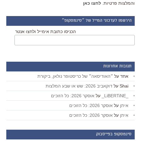
והמלצות פרטיות.
לחצו כאן
הירשמו לעדכוני המייל של ״סינמסקופ״
הכניסו כתובת אימייל ולחצו אנטר
תגובות אחרונות
אחד
על
״האודיסאה״ של כריסטופר נולאן, ביקורת
Shai
על
דוקאביב 2026: שש או שבע המלצות
_LiBERTiNE_
על
אוסקר 2026: כל הזוכים
איתן
על
אוסקר 2026: כל הזוכים
איתן
על
אוסקר 2026: כל הזוכים
סינמסקופ בפייסבוק