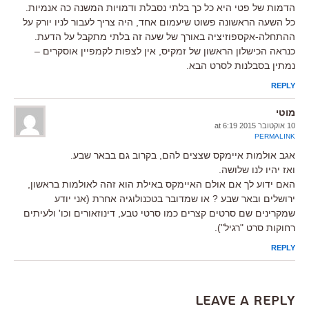
הדמות של פטי היא כל כך בלתי נסבלת ודמויות המשנה כה אנמיות.
כל השעה הראשונה פשוט שיעמום אחד, היה צריך לעבור לניו יורק על
ההתחלה-אקספוזיציה באורך של שעה זה בלתי מתקבל על הדעת.
כנראה הכישלון הראשון של זמקיס, אין לצפות לקמפיין אוסקרים –
נמתין בסבלנות לסרט הבא.
REPLY
מוטי
10 אוקטובר 2015 at 6:19
PERMALINK
אגב אולמות איימקס שצצים להם, בקרוב גם בבאר שבע.
ואז יהיו לנו שלושה.
האם ידוע לך אם אולם האיימקס באילת הוא זהה לאולמות בראשון,
ירושלים ובאר שבע ? או שמדובר בטכנולוגיה אחרת (אני יודע
שמקרינים שם סרטים קצרים כמו סרטי טבע, דינוזאורים וכו' ולעיתים
רחוקות סרט "רגיל").
REPLY
Leave a Reply