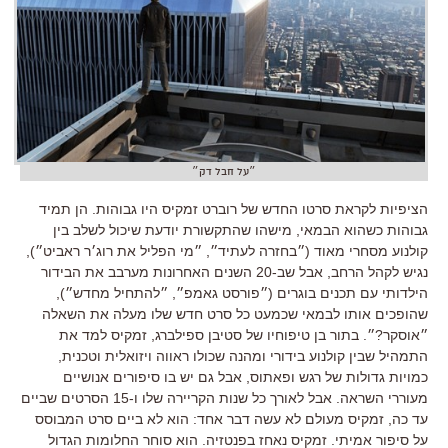
״על חבל דק״
הציפיות לקראת סרטו החדש של רוברט זמקיס היו גבוהות. הן תמיד
גבוהות כשהוא הבמאי, מישהו שהתקשורת יודעת שיכול לשלב בין
קולנוע מסחרי מאוד (״בחזרה לעתיד״, ״מי הפליל את רוג׳ר ראביט״),
נגיש לקהל הרחב, אבל שב-20 השנים האחרונות מערבב את הבידור
הילדותי עם תכנים בוגרים (״פורסט גאמפ״, ״להתחיל מחדש״),
שהופכים אותו לבמאי שכמעט כל סרט חדש שלו מעלה את השאלה
״אוסקר?״. בתור בן טיפוחיו של סטיבן ספילברג, זמקיס למד את
התמהיל שבין קולנוע בידורי ומהנה שכולו ראווה ויזואלית וטכנית,
כמויות גדולות של רגש ופאתוס, אבל גם יש בו סיפורים אנושיים
מעוררי השראה. אבל לאורך כל שנות הקריירה שלו ו-15 הסרטים שביים
עד כה, זמקיס מעולם לא עשה דבר אחד: הוא לא ביים סרט המבוסס
על סיפור אמיתי. זמקיס נאחז בפנטזיה. הוא סוחר החלומות הגדול