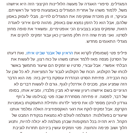
המגדלים. סיפורי האגדה על מעשה הלוליינות הקיצוני הזה היא איזשהו
משל, ללמוד משהו על אחרית המגדלים באמצעות סיפור על ראשיתם.
ובעיקר, זו מן מזכרת שמקימה את המגדלים לחיים, מבלי לעסוק באסון
שלהם, אבל הוא כל הזמן נמצא שם באופק, מהווה סיום אירוני לאגדה
הזאת, שזמקיס צובע בצבעים הכי אופטימיים, ומשאיר את סופה מחוץ
לסרטו. ואני מניח שזה היה חלק מהעניין כאן עבור זמקיס: להקים את
מגדלי התאומים מחדש.
פיליפ פטי (שמומלץ לקרוא את
הראיון של אבנר שביט איתו
, ואת דעתו
על הסרט) מנסה מאז ללמד אותנו משהו על כוח רצון, על לעשות את
הבלתי אפשרי. אבל עבורי, סרטיו ש זמקיס הם שיעור מתמשך באשר
לכוחו של הקולנוע. הכוח של הקולנוע לגבור על המציאות, לא כל שכן על
כוח הכבידה. פתיחת הסרט הנהדרת עוסקת בדיוק בזה: מה הוא הדבר
הזה שמניע אמן, מכניס לו אדרנלין לגוף, גורם לו לעשות דברים לא
הגיוניים בשם איזשהו רעיון שאיש לא מבין מלבדו, ומביא אותו, בסופו
של דבר, לפסגה. זו פתיחה מסחררת שבה פטי (בגילומו של ג׳וזף
גורדון לוויט) מספר לנו את סיפור ילדותו ותחילת התעסקותו באמנויות
הקרקס, אבל זמקיס לוקח את רגעי האקספוזיציה האלה ומלמד אותנו
שיעורים בפעלולנות: המצלמה לעולם לא נמצאת בנקודת המבט של
הקהל. היא תהיה בכל המקומות שבהן מצלמה לא יכולה להיות, ותנוע
הלוך ושוב פנימה והחוצה. פטי וזמקיס עושין ביניהם תחרות לגניבת