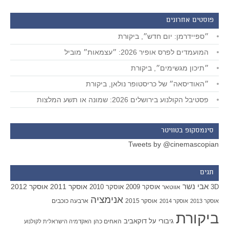
פוסטים אחרונים
״ספיידרמן: יום חדש״, ביקורת
המועמדים לפרס אופיר 2026: ״עצמאות״ מוביל
״תיכון מגשימים״, ביקורת
״האודיסאה״ של כריסטופר נולאן, ביקורת
פסטיבל הקולנוע בירושלים 2026: שמונה או תשע המלצות
סינמסקופ בטוויטר
Tweets by @cinemascopian
תגים
אבי נשר
אוסקר 2011
אוסקר 2012
אוסקר 2009
אוסקר 2010
3D
אווטאר
אנימציה
אוסקר 2015
ארבעה כוכבים
אוסקר 2013
אוסקר 2014
ביקורת
גיבורי על
דוקאביב
האחים כהן
האקדמיה הישראלית לקולנוע