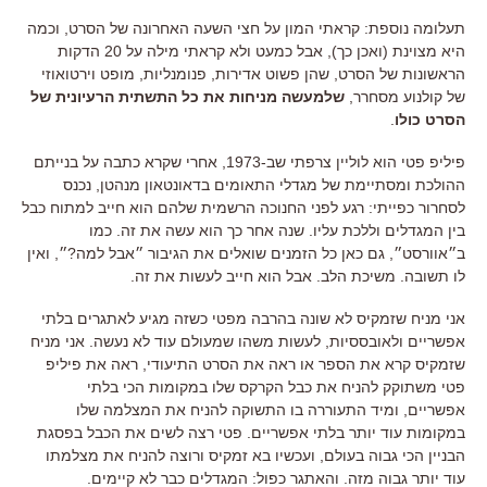
תעלומה נוספת: קראתי המון על חצי השעה האחרונה של הסרט, וכמה
היא מצוינת (ואכן כך), אבל כמעט ולא קראתי מילה על 20 הדקות
הראשונות של הסרט, שהן פשוט אדירות, פנומנליות, מופט וירטואוזי
של קולנוע מסחרר,
שלמעשה מניחות את כל התשתית הרעיונית של
הסרט כולו
.
פיליפ פטי הוא לוליין צרפתי שב-1973, אחרי שקרא כתבה על בנייתם
ההולכת ומסתיימת של מגדלי התאומים בדאונטאון מנהטן, נכנס
לסחרור כפייתי: רגע לפני החנוכה הרשמית שלהם הוא חייב למתוח כבל
בין המגדלים וללכת עליו. שנה אחר כך הוא עשה את זה. כמו
ב״אוורסט״, גם כאן כל הזמנים שואלים את הגיבור ״אבל למה?״, ואין
לו תשובה. משיכת הלב. אבל הוא חייב לעשות את זה.
אני מניח שזמקיס לא שונה בהרבה מפטי כשזה מגיע לאתגרים בלתי
אפשריים ולאובססיות, לעשות משהו שמעולם עוד לא נעשה. אני מניח
שזמקיס קרא את הספר או ראה את הסרט התיעודי, ראה את פיליפ
פטי משתוקק להניח את כבל הקרקס שלו במקומות הכי בלתי
אפשריים, ומיד התעוררה בו התשוקה להניח את המצלמה שלו
במקומות עוד יותר בלתי אפשריים. פטי רצה לשים את הכבל בפסגת
הבניין הכי גבוה בעולם, ועכשיו בא זמקיס ורוצה להניח את מצלמתו
עוד יותר גבוה מזה. והאתגר כפול: המגדלים כבר לא קיימים.