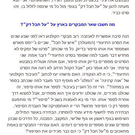
מעתה להגן על ״על חבל דק״ בגופי מול כל מי שינסה לזלזל בו. זהו
סרט כביר.
מה חשבו שאר המבקרים בארץ על ״על חבל דק״?
הנה סיבה אפשרית לאכזבה: רוב מבקרי הקולנוע ראו לפני שבע שנים
את הסרט התיעודי (המעולה) ״איש על חבל״, שביים ג׳יימס מארש
ושמספר את אותו סיפור בדיוק. כל מי שכותב ״סרטו של זמקיס לא
מחדש דבר מעבר למה שסופר בסרט התיעודי״ דובר אמת. שני
הסרטים מספרים בדיוק אותו סיפור, ועם אותה אנגלית במבטא
צרפתי. אני לא אומר כאן ״אבל הקהל הרחב לא ראה את הסרט
התיעודי״, כי זו לא הנקודה. האם מישהו יעז לכתוב ״העיבוד הקולנועי
של ׳אנה קרנינה׳ או ׳המלט׳ לא מוסיף דבר מעבר למה שנכתב בספר
או במחזה?״. הרי זה כל העניין בעיבוד: לספר את אותו סיפור, זה
שכולנו מכירים, זה שכולנו יודעים איך הוא מסתיים, אבל למצוא דרך
אחרת לספר אותו. הרי מי בא לאמנות בשביל ״סיפור״? מי מתפעם
מספר רק כי הסיפור מרגש? הרי זו האתסטיקה של העברת הסיפור,
הבחירה מתי לחשוף מידע ומתי להסתרו, הבחירה באוצר המילים,
השימוש בגוף ראשון או גוף שלישי, המקצב, המבנה, כל הדרכים שבהן
סופרים שונים מספרים סיפורים דומים. האם עמיתיי המבקרים באמת
מתאכזבים מ״על חבל דק״ כי הם כבר מכירים את הסיפור?