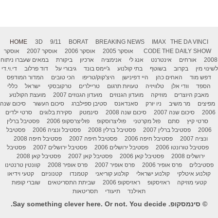
HOME
3D
9/11
BORAT
BREAKING NEWS
IMAX
THE DA VINCI
THE DAILY SHOW
CODE
אוסקר 2005
אוסקר 2006
אוסקר 2007
אוסקר
2008
אורחים
אינטרנט
אנג לי
אנימציה
ארכיון
ביקורת
במאים שעברו ניתוח
לשינוי מין
בקרוב
בשוטף
בתי קולנוע
ג'יימס בונד
גיבורי על
דוד פרלוב
די.וי.די
דפש מוד
האחים כהן
היי דפינישן
היצ'קוק/טריפו
הכי טובים
המדור המודפס
הספד
וודי אלן
טלוויזיה
טעויות תרגום
טריילרים
טרקובסקי
ישראל
כללי
מאבק היוצרים
מוזיקה
מועדון הגנוזים
מועדון הגנוזים 2007
מועצת הקולנוע
מפיצים
מר משיב
ניו יורק
סאנדאנס
סטיבן ספילברג
סיכום העשור
סיכום שנה
2006
סיכום שנה 2007
סיכום שנה 2008
סינמטק
סקירת בלוגים
סרטי ילדים
סרטי קיץ
סתם
פול מקרטני
פוליצרוסקופ
פוליצרסקופ 2006
פסטיבל ברלין
2006
פסטיבל ברלין 2007
פסטיבל ברלין 2008
פסטיבל ונציה 2006
פסטיבל
ונציה 2007
פסטיבל חיפה 2006
פסטיבל חיפה 2007
פסטיבל חיפה 2008
פסטיבל טורונטו 2006
פסטיבל ירושלים 2006
פסטיבל ירושלים 2007
פסטיבל
ירושלים 2008
פסטיבל קאן 2006
פסטיבל קאן 2007
פסטיבל קאן 2008
פסטיבלים
פרס אופיר 2006
פרס אופיר 2007
פרס אופיר 2008
קוונטין טרנטינו
קולנוע איטלקי
קולנוע ישראלי
קולנוע קוריאני
קטמנדו
קטנוניזם
קטעי וידיאו
קטעי מוזיקה
ראזיסקופ
ראזיסקופ 2006
שביתת התסריטאים
שוברי קופות
תאילנד
תיעודי
תסריטאות
© סינמסקופ. Say something clever here. Or not. You decide.