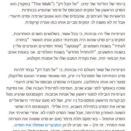
ביותר של הוליווד של ימינו. ״על חבל דק״ (״The Walk״ במקור) הוא
הסרט הראשון של זמקיס המבוסס על סיפור שהופיע בכותרות
הראשיות של העיתונים, שהבסיס שלו הוא אוטוביוגרפיה וסרט תיעודי.
אבל זה לא משנה לו: זמקיס מביים אותו כמו אגדה קרקסית.
הציפיות שלי היו גבוהות, כי בכל עשור, בשלושים השנים האחרונות,
זמקיס ביים סרט שהוא היה מבחינתי המנון אותו העשור. ״בחזרה
לעתיד״ בשנות השמונים, ״קונטקט״ (אחד הסרטים הנערצים עליי)
בשנות התשעים, ״להתחיל מחדש״ בשנות האלפיים. אני באמת אוהב
את הבמאי הזה, ואת נקודת המבט שלו על אמנות הקולנוע.
הציפיות של שאר העולם היו גבוהות, כי ״על חבל דק״ נבחר להיות
סרט הפתיחה של פסטיבל ניו יורק, מה שאומר שאניני הטעם מלינקולן
סנטר ראו אותו והתלהבו, והעובדה שהסרט מבוסס על סרט תיעודי
שזכה באוסקר לפני שבע שנים, הוסיפה לפרופיל הגבוה שלו. ואז נסיקת
הציפיות הובילה למטר ראשון של אנחת אכזבות. הקונסנזוס שהגיע מגל
הביקורות הראשון מפסטיבל ניו יורק, ושל לא מעט עמיתיי הישראליים
שראו את הסרט בתחילת השבוע, היה שלילי. הקונסנזוס היה שחצי
השעה האחרון מדהימה, אבל שאר הסרט לפניו לא. אחרי שראיתי את
הסרט אתמול – באיימקס תלת מימד (אם יש סרט ששווה את הטרחה
ואת המחיר, זה זה) – אני מביט לכיוון
המבקרים שפסלו את הסרט
,
מצמצם את עיניי בכעס לכיוונם ומסנן: תגידו, השתגעתם? אני יוצא