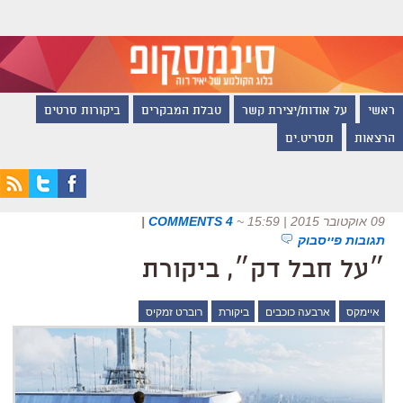
ראשי
על אודות/יצירת קשר
טבלת המבקרים
ביקורות סרטים
הרצאות
תסריט.ים
09 אוקטובר 2015 | 15:59
~
4 COMMENTS
|
תגובות פייסבוק
״על חבל דק״, ביקורת
איימקס
ארבעה כוכבים
ביקורת
רוברט זמקיס