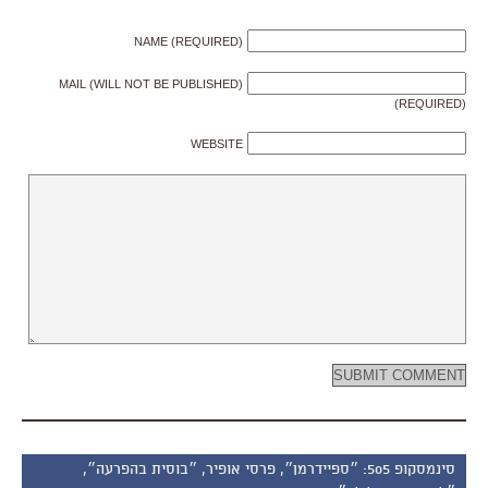
NAME (REQUIRED)
MAIL (WILL NOT BE PUBLISHED)
(REQUIRED)
WEBSITE
סינמסקופ 505: ״ספיידרמן״, פרסי אופיר, ״בוסית בהפרעה״,