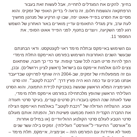
בחיוך. להקים את המגדלים לתחייה, אבל לעשות זאת בעבור
הרפתקאה והגשמת חלום, זה נראה לי בדיוק האופי של זמקיס. והוא
מסיים את הסרט בפייד-אאוט יפה, שבו קו הרקיע של מנהטן מחשיך
לעת ערב, ורק מגדלי התאומים עדיין מוארים באור האחרון של השמש
רגע לפני השקיעה, ויוצרים בחטף, לפני הפייד אאוט הסופי, את
המספר 11.
גם השימוש באיימקס ובתלת מימד ראוי לקונטקסט. ודאי הבחנתם
שבעשר השנים האחרונות השימוש בפורמט האיימקס התלת מימדי
הפך להיות פריט חובה לכל שובר קופות. עד כדי כך חובה, שפתאום
צצים להם אולמות איימקס גם בישראל (ראשון לציון וירושלים). ובכן,
גם זה ממפעלותיו של זמקיס, שב-2004 היה שותף לפרויקט שבדיעבד
אנחנו מבינים עד כמה הוא היה פורץ דרך: ״רכבת לקוטב״. זהו סרט
האנימציה המלא הראשון שנעשה בטכניקת לכידת התמונה, והוא הסרט
העלילתי הראשון שהופץ מלכתחילה בפורמט איימקס תלת מימדי,
שעד לאותה שנה הופקו בעבורו רק סרטים קצרים, בעיקר סרטי תעודה
וטבע. ההצלחה הגדולה של ״רכבת לקוטב״ באולמות האיימקס הצילה
את החברה הקנדית הזאת מכמעט פשיטת רגל, והפנתה אותם מעולם
סרטי הטבע לעולם סרטי הקולנוע ההוליוודיים (או במילים אחרות:
מ״אוורסט״ התיעודי ל״אוורסט״ העלילתי). זמקיס בילה עשר שנים
מאוד לא אחידות עם הפורמט הזה – אנימציה, איימקס, תלת מימד –