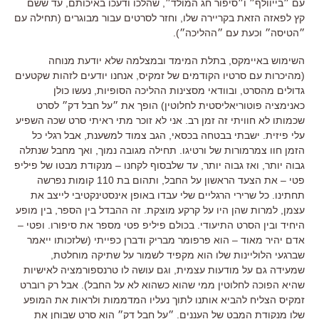
עם ״בייוולף״ ו״סיפור חג המולד״, שהלכו ודעכו באיכותם, עד ששם
קץ לפאזה הזאת בקריירה שלו, וחזר לסרטים עבור מבוגרים (תחילה עם
״הטיסה״ וכעת עם ״ההליכה״).
השימוש באיימקס, בתלת המימד ובמצלמה שלא יודעת מנוחה
(מהיכרות עם סרטיו הקודמים של זמקיס, אנחנו יודעים לזהות שקטעים
גדולים מהסרט, ובוודאי מסצינות ההליכה הסופיות, נעשו כולן
כאנימציה פוטוריאליסטית לחלוטין) הופך את ״על חבל דק״ לסרט
שכמותו לא חוויתי זה זמן רב. אני לא זוכר מתי ראיתי סרט שכה השפיע
עלי פיזית. ישבתי בבטחה בכסאי, הגב צמוד למשענת, אבל רגלי כל
הזמן חוו צמרמורות של ורטיגו. תחילה מגובה נמוך, ואך מחבל שנתלה
גבוה יותר, ואז גבוה יותר, עד שלבסוף לקחנו – מנקודת מבטו של פיליפ
פטי – את הצעד הראשון על החבל, ותהום בת 110 קומות נפרשה
תחתינו. כל שרירי הרגליים שלי עבדו באופן אינסטינקטיבי לייצב את
עצמן, למרות שהן היו על קרקע מוצקת. זה ההבדל בין הספר, בין מופע
היחיד ובין הסרט התיעודי. בכולם פיליפ פטי מספר את סיפורו. ופטי –
אדם יהיר מאוד – הוא פרפומר מבריק ודברן כפייתי (שלזכותו ייאמר
שברגעי הלוליינות שלו הוא מקפיד לשמור על שתיקה מוחלטת,
שמעידה גם על מודעות עצמית, וגם עושה לו טרנספורמציה לאישיות
שהיא הפוכה לחלוטין ממי שהוא כשהוא לא על החבל). אבל רק רוברט
זמקיס הצליח להביא אותנו לתוך נעליו המדממות ולראות את המופע
שלו מנקודת המבט של העננים. ״על חבל דק״ הוא סרט שבוחן את