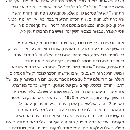
הצגה. כשאנחנו רואים לוליין מעולה אנחנו שואלים את עצמנו ״איך הוא
עושה את זה?״, אבל ב״על חבל דק״ אנחנו שואלים ״איך הוא עושה
את זה?״ לא על פטי או לוויט אלא על זמקיס. הפתיחה הזאת היא זו
שאומרת לנו: הניחו נא את הסרט התיעודי בצד. כאן אין ראיונות וקטעי
ארכיון, כאן אנחנו נמצאים בעולם אחר לגמרי, שהופך את סיפורו של
פטי לאגדה, צבועה בצבעי השקיעה, ושיש בה תחבולות אין קץ.
אחד הרגעים הכי יפים בסרט, מבחינת תסריט ובימוי, הוא המפגש
הראשון של פטי עם מגדלי התאומים, אותם הוא ראה עד אותו רגע רק
בצילומים. לראשונה, הוא נבהל. המגדלים האלה גדולים מדי. אחד
העובדים במגדלים מספר לו שהניו יורקים שונאים את מגדלי
התאומים, אותם ״ארונות תיוק ענקיים״. המפגש יש בהם משהו לא
אנושי. הרגע הזה חשוב, כי יש בו איזשהו הסבר לנוכחות של המגדלים
האלה עבור העולם עד ל-10 בספטמבר 2001. הם היו מעשה קיצוני של
רהב – הנדסי וכלכלי. קוץ בישבן של מנהטן. ולוקיישן כל כך מפלצתי,
שהוא עורר באנשים את הרצון לכבוש אותו, להשתלט עליו. פטי היה
הראשון. קינג קונג, ברימייק מ-1976, היה השני. איש הבצק מ״מכסחי
השדים 2״ היה השלישי. בין לאדן היה הרביעי והאחרון. להבדיל
מהאמפייר סטייט בילדינג, מעולם לא דיברו על מגדלי התאומים
בהקשרים רומנטיים, זה תמיד היה כיבוש או הרס. היה בהם משהו
מקומם. ואליבא דפיליפ פטי, הוא היה הקאובוי שלכד את המגדלים עם
הפלצור שלו ואילף אותם, הפך אותם למקום ידידותי יותר, שנזכרים בו