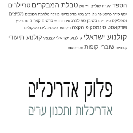
טבלת המבקרים
טריילרים
הספד
הערת שוליים
וודי אלן
מפיצים
יוסף סידר
כריסטופר נולן
מדע בדיוני
מלחמת הכוכבים
לייב בלוג
מוזיקה
סטיבן ספילברג
סרטים קצרים
נטפליקס
סאנדאנס
סיכום חודש
סרטי קיץ
פודקאסט סינמסקופ הקצה
פסטיבלים
פסקולים
פיקסאר
קולנוע ישראלי
קולנוע תיעודי
קולנוע ישראלי עצמאי
שוברי קופות
תסריטאות
קטנוניזם