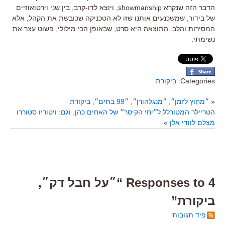
הדבר הזה שנקרא showmanship, ויוצא לדו-קרב, בין שני וירטואוזיים
של בידור, שמשכנעים אותנו שזו לא הטכניקה שכובשת את הקהל, אלא
המסירות והלב. התוצאה היא סרט, שבאופן הכי מילולי, פשוט עצר את
נשימתי.
Categories:
ביקורת
«
״מחוץ לזמן״, ״מנגלהורן״, ״99 בתים״, ביקורת
הטריילר המטורלל ל״יחי הקיסר״ של האחים כהן. וגם: ויטוריו סטוררו
מצלם לוודי אלן
»
4 Responses to “״על חבל דק״,
ביקורת”
פיד תגובות