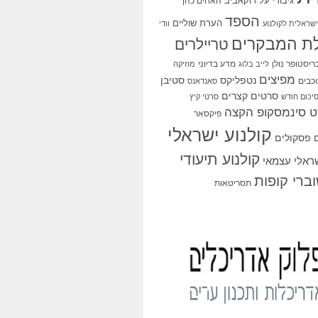
גיבורי על
דוקאביב
האחים כהן
הספד
הערת שוליים
שראלית לקולנוע
וודי
ת המבקרים
טריילרים
ריסטופר נולן
מדע בדיוני
לייב בלוג
מוזיקה
מפיצים
סטיבן
נטפליקס
כבים
סאנדאנס
סרטים קצרים
יכום חודש
סרטי קיץ
 סינמסקופ הקצה
פיקסאר
קולנוע ישראלי
פסקולים
קולנוע תיעודי
שראלי עצמאי
ברי קופות
תסריטאות