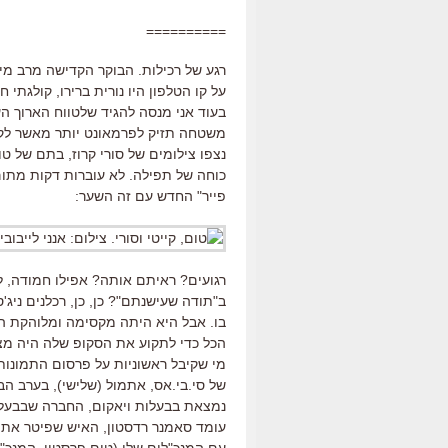
==========
רגע של רכילות. הבוקר הקדישה מרב מי
על קו הטלפון היו נורית ברירו, קולגתי ח
בעוד אני מנסה להגיד שלטווח הארוך 
משטחה תזיק לפרמאונט יותר מאשר לקרוז
נצפו צילומים של סורי קרוז, בתם של טו
כוחה של תפילה. לא עוברות דקות מתום הא
פייר" החדש עם זה השער:
רגועים? ראיתם אותה? אפילו חמודה, ל
ב"תודה שעישנתם"? כן, כן, רכלנים ני
בו. אבל היא היתה מקסימה ומלוהקת 
הכל כדי לתקוע את הסקופ שלה היה מצו
מי שקיבל ראשוניות על פרסום התמונו
של סי.בי.אס, אתמול (שלישי), בערב הבכ
נמצאת בבעלות ויאקום, החברה שבבעלו
עומד סאמנר רדסטון, האיש שפיטר את קרו