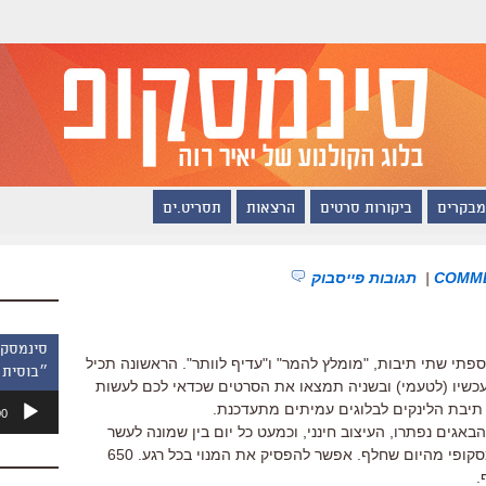
מבקרים
ביקורות סרטים
הרצאות
תסריט.ים
|
תגובות פייסבוק
פתי שתי תיבות, "מומלץ להמר" ו"עדיף לוותר". הראשונה תכיל
״בוסית 
שיו (לטעמי) ובשניה תמצאו את הסרטים שכדאי לכם לעשות
נגן
תיבת הלינקים לבלוגים עמיתים מתעדכנת.
00
אודיו
באגים נפתרו, העיצוב חינני, וכמעט כל יום בין שמונה לעשר
בבוקר תקבלו לתיבת הדואר עדכון סינמסקופי מהיום שחלף. אפשר להפסיק את המנוי בכל רגע. 650
.