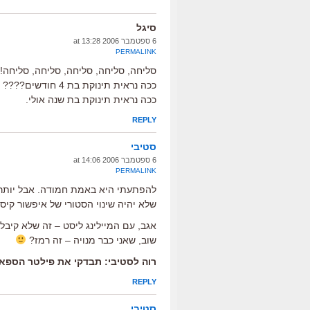
סיגל
6 ספטמבר 2006 at 13:28
PERMALINK
סליחה, סליחה, סליחה, סליחה, סליחה!
ככה נראית תינוקת בת 4 חודשים???? נראה לכם?
ככה נראית תינוקת בת שנה אולי.
REPLY
סטיבי
6 ספטמבר 2006 at 14:06
PERMALINK
להפתעתי היא באמת חמודה. אבל יותר מע
שלא יהיה שינוי הסטורי של איפשור קיס
אגב, עם המיילינג ליסט – זה שלא קיב
שוב, שאני כבר מנויה – זה רמז?
רוה לסטיבי: תבדקי את פילטר הספא
REPLY
סטיבי