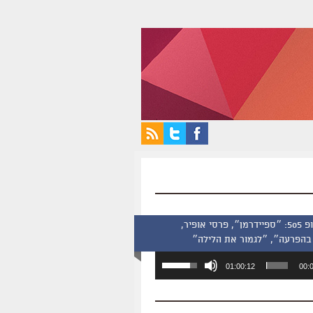
סינמסקופ 505: ״ספיידרמן״, פרסי אופיר,
בהפרעה״, ״לגמור את הלילה״
השתמש
01:00:12
00:
במקש
למעלה/למטה
כדי