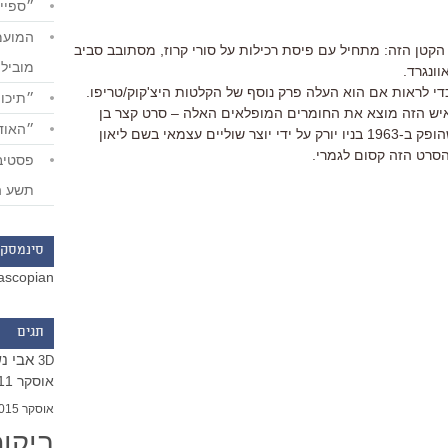
״ספייד
קטן הזה: מתחיל עם פיסת רכילות על סורי קרוז, מסתובב סביב
מוביל
ונגרד.
י לראות אם הוא העלה פרק נוסף של הקלטות היצ'קוק/טריפו.
״תיכון
איש הזה מוצא את החומרים המופלאים האלה – סרט קצר בן
״האודי
שבע דקות בשם "האקזיסטנציאליסט" שהופק ב-1963 בניו יורק על ידי יוצר שוליים עצמאי בשם ליאון
הסרט הזה קסום לגמרי.
תשע ה
סינמסקו
ascopian
תגים
אבי נ
3D
אוסקר 2011
אוסקר 2015
ביקו