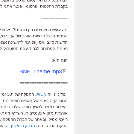
עם המנכ"לים שלו (טום פרסטון, המנכ"ל
בקבלת החלטות ופרסומן, פוטר אתמול).
===========
מה עושים מלחינים בין סרטים? מלחינים 
הפתיחה של חדשות הערב של אן.בי.סי, 
חדשות סי.בי.אס (שנוגנה לראשונה אמש)
נעימת הפתיחה לכבוד עונת הפוטבול החד
הנה היא:
SNF_Theme.mp3
====================
ועוד ניוז ויה
AICN
. ההפ
המבריקים בעיני של השנים האחרונות, 
בעלטה גמורה למשך חודש שלם. ובחודש
אורגיית מזון אינטנסיבית. השריף וזוגתו
ריימי מפיק. ובאתר של חברת ההפקה של
הפקת הסרט. הנה
הפרק הראשון
. יש ע