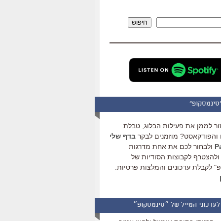
להגביר
או
חיפוש
להנמיך
עוצמת
שמע.
סינמסקופ"
ור לממן את פעילות הבלוג, טבלת
והפודקאסט? מוזמנים לבקר
בדף שלי
ולבחור לכם את אחת מדרגות
ולהצטרף לקבוצות הסודיות של
" לקבלת עדכונים והמלצות פרטיות.
לעדכוני המייל של ״סינמסקופ״