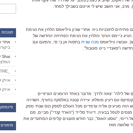
 של ויאקום, שהביע כעס בפומבי על שהיו"ר שלו עקף אותו
 מרב, אני חושב שיש לי אייטם בשבילך למחר.
פתיחים לתוכניות ניוז. אחרי שג'ון וויליאמס הלחין את נעימת
תגובות 
הגיע ג'יימס הורנר והלחין את נעימת הפתיחה החדשה של
אחד
ע
. ועכשיו וויליאמס
מכה שנית
בחסות אן.בי.סי, והפעם עם
ביקור
שה ו"סאנדיי נייט פוטבול".
Shai
ע
המלצו
_LiBERTiNE_
איתן
ע
איתן
ע
קה של "30 ימים של לילה" יצאה לדרך. מדובר באחד הרומנים הגרפיים
קומיקס עם רעיון מופלא: עיירה קטנה באלסקה בחורף, השרויה
 הזה מגיעים אליה ערפדים מכל העולם לספק כנס שנתי ספק
סינמסקו
 מנסים לטפל בבעיה. דיוויד סלייד ("הארד קנדי") מביים, סם
 ריימי, "גוסט האוס", כבר חודש מוצגים קליפים המתעדים את
וד שלושה מאז
פוסטים 