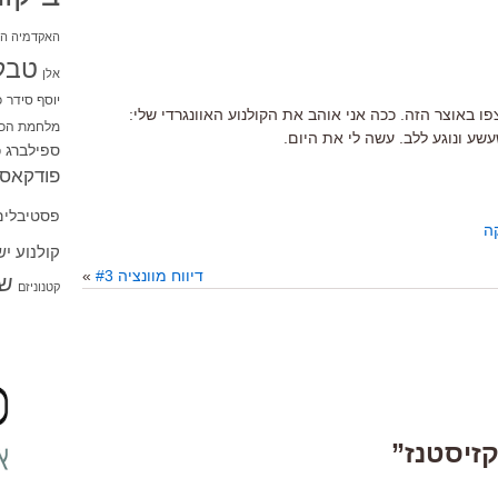
האקדמיה הי
טבל
אלן
יוסף סידר
כ
ו באוצר הזה. ככה אני אוהב את הקולנוע האוונגרדי שלי:
מלחמת הכו
עשע ונוגע ללב. עשה לי את היום.
ספילברג
ס
פודקאסט
פסטיבלים
ה
קולנוע י
דיווח מוונציה #3
»
שו
קטנוניזם