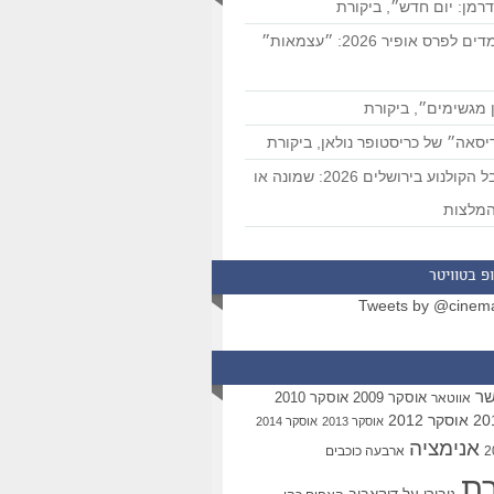
רמן: יום חדש״, ביקורת
המועמדים לפרס אופיר 2026: ״עצמאות״
 מגשימים״, ביקורת
סאה״ של כריסטופר נולאן, ביקורת
פסטיבל הקולנוע בירושלים 2026: שמונה או
מלצות
פ בטוויטר
Tweets by @cinem
שר
אוסקר 2009
אוסקר 2010
אווטאר
אוסקר 2012
אוסקר 2013
אוסקר 2014
אנימציה
ארבעה כוכבים
רת