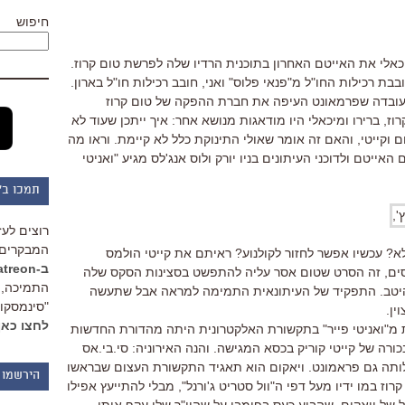
חיפוש
כאלי את האייטם האחרון בתוכנית הרדיו שלה לפרשת טום קרוז.
ובבת רכילות החו"ל מ"פנאי פלוס" ואני, חובב רכילות חו"ל בארון.
העובדה שפרמאונט העיפה את חברת ההפקה של טום קרוז
, ברירו ומיכאלי היו מודאגות מנושא אחר: איך ייתכן שעוד לא
ם וקייטי, והאם זה אומר שאולי התינוקת כלל לא קיימת. וראו מה
ייטם ולדוכני העיתונים בניו יורק ולוס אנג'לס מגיע "ואניטי
תמכו ב"
רוצים לעז
המבקרים 
א? עכשיו אפשר לחזור לקולנוע? ראיתם את קייטי הולמס
ב-Patreon
ג'סים, זה הסרט שטום אסר עליה להתפשט בסצינות הסקס שלה
התמיכה, 
היטב. התפקיד של העיתונאית התמימה למראה אבל שתעשה
"סינמסקופ
ין.
לחצו כאן
ת מ"ואניטי פייר" בתקשורת האלקטרונית היתה מהדורת החדשות
ורה של קייטי קוריק בכסא המגישה. והנה האירוניה: סי.בי.אס
תה גם פראמונט. ויאקום הוא תאגיד התקשורת העצום שבראשו
הירשמו 
ז במו ידיו מעל דפי ה"וול סטריט ג'ורנל", מבלי להתייעץ אפילו