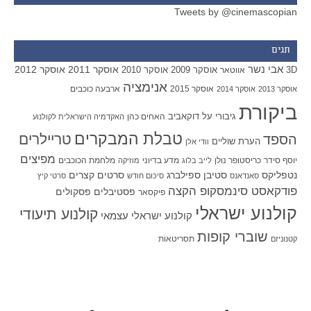
Tweets by @cinemascopian
תגים
אבי נשר
אוסקר 2011
אוסקר 2012
אוסקר 2009
אוסקר 2010
3D
אווטאר
אנימציה
אוסקר 2015
ארבעה כוכבים
אוסקר 2013
אוסקר 2014
ביקורת
גיבורי על
דוקאביב
האחים כהן
האקדמיה הישראלית לקולנוע
טבלת המבקרים
טריילרים
הספד
הערת שוליים
וודי אלן
מפיצים
יוסף סידר
כריסטופר נולן
מדע בדיוני
מלחמת הכוכבים
לייב בלוג
מוזיקה
סטיבן ספילברג
סרטים קצרים
נטפליקס
סאנדאנס
סיכום חודש
סרטי קיץ
פודקאסט סינמסקופ הקצה
פסטיבלים
פסקולים
פיקסאר
קולנוע ישראלי
קולנוע תיעודי
קולנוע ישראלי עצמאי
שוברי קופות
תסריטאות
קטנוניזם