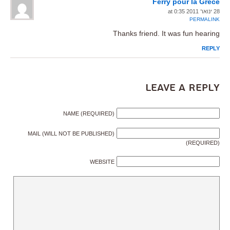
Ferry pour la Grece
28 ינואר 2011 at 0:35
PERMALINK
Thanks friend. It was fun hearing
REPLY
Leave a Reply
NAME (REQUIRED)
MAIL (WILL NOT BE PUBLISHED)
(REQUIRED)
WEBSITE