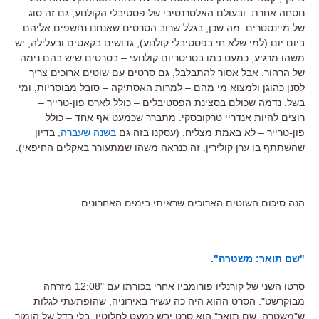
נוסחה אחרת. ובעולם האלטרנטיבי של פסטיבלי הקולנוע, גם זה סוג
של מיינסטרים. מה שכן, בגלל שרוב הסרטים שאנחנו נחשפים אליהם
ביום יום (למי שלא חי בפסטיבלי קולנוע), גדושים בקאטים ובעלילה, יש
משהו מרגיע, כמעט כמו בסניטריום קולנועי – בסרטים שיש בהם נימה
של הרהור. אבל אסור להתבלבל, גם סרטים עם שוטים ארוכים צריך
לסנן כהוגן ולמצוא מי מהם – למרות האסתיקה – סובל מבוסריות, ומי
בשל. נדמה שכולם בסצינת הפסטיבלים – כולל לארס פון-טרייר –
רוצים להיות אנדריי טרקובסקי. מתברר שכמעט אף אחד – כולל
פון-טרייר – לא באמת מצליח. (עסקנו בזה גם
בשנה שעברה
, בדיון
שהשתתף בו ערן קולירין. זה כנראה משהו שמתעורר באקלים החיפאי).
הנה סיכום השוטים הארוכים שראיתי בימים האחרונים.
"שם תואר: משטרה".
סרטו השני של קורנליו פורומביו אחרי בכורתו עם "12:08 מזרחה
מבוקרשט". הסרט ההוא היה כה עשיר באירוניה, שהופתעתי לגלות
ש"משטרה: שם תואר" הוא סרט יבש כמעט לחלוטין, בלי בדל של הומור