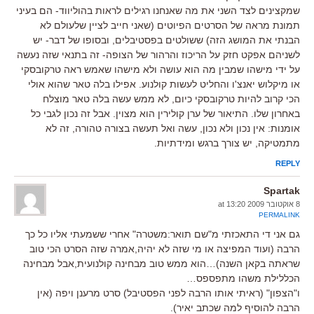
שמקצינים לצד השני את מה שאנחנו רגילים לראות בהוליווד- הם בעיני
תמונת מראה של הסרטים הפיוטים (שאני חייב לציין שלעולם לא
הבנתי את המושג הזה) ששולטים בפסטיבלים, ובסופו של דבר- יש
לשניהם אפקט חזק על הריכוז והרהור של הצופה- זה בתנאי שזה נעשה
על ידי מישהו שמבין מה הוא עושה ולא מישהו שאמש ראה טרקובסקי
או מיקלוש יאנצ'ו והחליט לעשות קולנוע. אפילו בלה טאר שהוא אולי
הכי קרוב להיות טרקובסקי כיום, לא ממש עשה בלה טאר מוצלח
באחרון שלו. התיאור של ערן קולירין הוא מצוין. אבל זה נכון לגבי כל
אומנות: אין נכון ולא נכון, עשה ואל תעשה בצורה טהורה, זה לא
מתמטיקה, יש צורך ברגש ומידתיות.
REPLY
Spartak
8 אוקטובר 2009 at 13:20
PERMALINK
גם אני די התאכזתי מ"שם תואר:משטרה" אחרי ששמעתי אליו כל כך
הרבה (ועוד המפיצה או מי שזה לא יהיה,אמרה שזה הסרט הכי טוב
שראתה בקאן השנה)…הוא ממש טוב מבחינה קולנועית,אבל מבחינה
הכללילת משהו מתפספס…
ו"הצפון" (ראיתי אותו הרבה לפני הפסטיבל) סרט מרענן ויפה (אין
הרבה להוסיף למה שכתב יאיר).