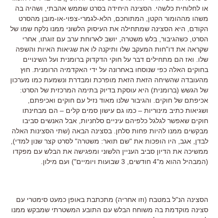
או לחלוחית כלשהי. הסצינה היחידה בסרט שממש אהבתי, ושהיה בה
משהו מההומור הקטן, המתוחכם, הלא-לגמרי-צפוי-או-מובן מהסרט
הקודם, היא הסצינה שמתחילה את העיסוק הלשוני ממנו נלקח שמו של
הסרט, כשהגיבור, בלש משטרה, יושב לארוחת ערב עם זוגתו, אחרי
שקראה את דו"חות המעקב שלו ותיקנה לו את שגיאות האיות והשפה
שלו. ואז הם מתחילים דבר על חוקי הדקדוק ברומנית ועל השינויים
בחוקים האלה כפי שנוסחו באחרונה על ידי האקדמיה הרומנית. חוץ
מהעובדה שהשיחה הזאת הזאת מופרכת ומבדרת ונשמעת כמו מערכון
של הגשש (ברומנית) היא עוסקת בדיוק בתימה המרכזית של הסרט:
אכיפתם של חוקים. והגיבור שלנו מאוד נזיל עם חוקים ואכיפתם,
ושגיאות כתיב מינוריות – כמו גם עישון סמים קלים – הם מבחינתו
חוקים שאפשר לגלגל כלפיהם עיניים סלחניות, אבל האנשים סביבו
מבקשים ממנו להיות פחות סלחן. בסצינה הבאה (שתי הסצינות האלה
לבדן, אגב, היו הופכות את "שם תואר: משטרה" לסרט קצר שנון למדי),
ממשיכה את הדיון סביב העניין הלשוני ומפגישה את הבלש עם מפקדו
(המבהיל ההוא מ"4 חודשים, 3 שבועות ויומיים") ועם מילון.
הסצינה הנ"ל במטבח (וזו אחריה) מתכתבת באופן כמעט סימטרי עם
סצינה מוקדמת בה משוחח הבלש עם התובע המשטרתי שמבקש ממנו