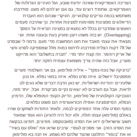
הצריכה האמריקאית שאינה יודעת שובע, ועל העיניים הגדולות של
האמריקאים, שתמיד רוצים עוד, גם אם יש להם לא מעט. סודרברג
משתמש בכמה טריקים קולנועיים, העיקרי שבהם הוא העברת
הדיאלוגים מסצינות מסוימות לסצינות אחרות, כך שהרבה פעמים
האנשים שמדברים בכלל לא נמצאים בסצינה הנראית על המסך
(Overlapping). יש בזה משהו רענן ומעיק בעת ובעונה אחת. אני
מצאתי את עצמי מאבד את חוט המחשבה מדי פעם. נדמה לי שבסרט
של 78 דקות הצליח סודרברג לדחוס כמות מלל שמספיקה לסרט וחצי
של אריק רוהמר. וזה קצת יותר מדי. "חברה בתשלום" הוא פרויקט
מעניין, אבל כזה שהיה צריך משמעת עצמית חזקה יותר.
"כרוניקה של נוכח-נפקד" – איליה סולימאן. גם אני השלמתי פערים
מפסטיבל ירושלים. איזה סרט נפלא. איזה במאי נפלא. אז נכון
שלעיניים יהודיות-ישראליות, יש כאן הרבה דברים שלא נעים לנו
לראות, אבל גם הערבים לא יוצאים נקיים מביקורת. אבל, יותר מזה,
הטכניקה הקולנועית של סולימאן, הדיוק הקומי המופלא שלו, הדמיון
הנפלא, המיזנסצינה ואפילו הכוראוגרפיה הם פשוט נפלאים.
בסוף הסרט עלה אחד המפיקים לבמה, ולאחר התודות לשחקנים שהיו
באולם (סולימאן עצמו חולה, ולא יכול היה להגיע) הוא אמר שמאוד
חשוב שישראלים יראו את הסרט (סאבטקסט: מפיצים, תפיצו בבקשה
את הסרט הזה). אני מסכים לגמרי. ערבים שראו את "ואלס עם בשיר"
או את "בופור" התלוננו שהצד שלהם לא נשמע. אז הנה בא סולימאן