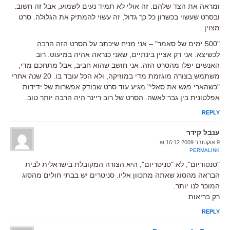
ומראה את הצד שלהם. זה אולי לא תמיד נעים לשמוע, אבל זה חשוב.
ובסרט שעשוי בכשרון כל כך גדול, זה עשוי להמתיק את הגלולה. סרט
מצוין.
"500 ימים של סאמר" – אני מניח שיכתב על הסרט הזה הרבה
לכשיצא. אני רק אציין בינתיים, שאני כנראה אהיה במיעוט. רוב
האנשים יפלו מהסרט הזה. אני חושב שהוא חביב, אבל מתחכם מדי,
משתמש בצורה מוגזמת מדי במוזיקה, ולא הכל עובד בו. 20 שנה אחרי
"כשהארי פגש את סאלי" מגיע עוד סרט שבודק אפשרות של ידידות
אפלטונית בין גבר לאשה. הסרט של רוב ריינר היה הרבה יותר טוב.
REPLY
ענבל קידר
9 אוקטובר 2009 at 16:12
PERMALINK
"סנטוריום", לא "סניטריום", היא הצורה המקובלת בישראלית לבית
הבראה מהסוג שאתה מתכוון אליו. סניטרים יש בבתי חולים מהסוג
המוכר לנו יותר.
רק בריאות.
REPLY