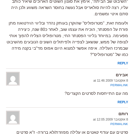
"השיבוט שב הביתה", אימץ את סגנון השוטים הארוכים שיאיר כותב
עליו, רצה להיות סולאריס אבל נעשה בחוסר השראה משווע ולכן היה
סתם איטי ומשמים.
ולעומת זאת, "מטרופוליס" שהוקרן בעותק נהדר ובליווי הוירטואוז מתן
פורת על הפסנתר, הוכיח את עצמו שוב, לאחר כ80 שנה, כיצירה
מפעימה. במיוחד בליווי הפסנתר החי, מטרופוליס הצליח להפוך אותי
לצופה של ממש, שנשאב לצפייה ולפיתולים השונים הנובעים מהשיבוט
שבמרכז העלילה. איפה אפשר למצוא היום אפוס מד"בי בקנה מידה
כמו של "מטרופוליס"?
REPLY
אבירם
8 אוקטובר 2009 at 11:46
PERMALINK
מה עם התייחסות לסרטים הקצרים?
REPLY
רותם
8 אוקטובר 2009 at 12:05
PERMALINK
סרטים עם עודף קאטים או עלילה מפוזרת/לא ברורה- ז"א סרטים