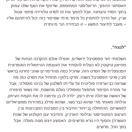
האסתטי ההפוך, הריאליסטי המחוספס, שדוחף את האף שלנו עמוק
בתוך הסחי והצחנה. אבל להפוך את זה לסרט טלוויזיה סתמי ונטול
עניין, ועל הדרך להחמיץ כל מימד מיתי שסיפור כזה יכול להיתרגם אליו
– מעבר לתיעוד הפשע – זו הבחירה הכי מיותרת.
"לנצח".
השלמתי חור מפסטיבל ירושלים, ואפילו אולם ההקרנה הנחות של
מוזיאון טיקוטין לא הצליח להסתיר את העוצמה הוויזואלית האופראית
הפנומנלית של הסרט הזה, שהכיל כמה מהדימויים שהכי נחרטו בראשי
מבין סרטי הפסטיבל השנה. מרקו בלוקיו מתחיל את הסרט כמו מה
שנראה כביוגרפיה פוליטית על עלייתו לשלטון של בניטו מוסוליני, אבל
עד מהרה הסיפור מתפצל ומוסוליני נעלם מהשטח, וזה נשאר סיפורה
של האשה שניהלה איתו רומן, ילדה לו בן ומימנה לו את הקמת העיתון,
וגילתה מאוחר מדי שהוא כבר נשוי, ושהוא מדלג במהירות מסוציאליזם
לפאשיזם. ההתחלה (בייחוד החיבור בין הסצינות המבוימות ובין
העיצוב הפוטוריסטי וצילומי הארכיון, והחיבור עם הקולנוע של שנות
העשרה) והסוף היו נורא מרשימים. האמצע זיגזג מטה-מעלה. אבל
בסך הכל, מרשים.