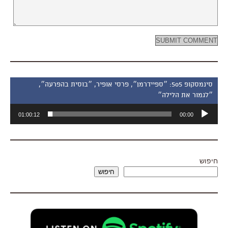
סינמסקופ 505: ״ספיידרמן״, פרסי אופיר, ״בוסית בהפרעה״,
״לגמור את הלילה״
נגן
01:00:12
00:00
אודיו
חיפוש
חיפוש