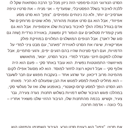
הסרט הנורווגי הכה-סימפטי הזה ניזון מכל כך הרבה נוסחאות שקל לו
ללכת לאיבוד בשלל הפסטיבלי, שמעדיף – אני מניח – את סרטיו טיפה
אגרסיביים יותר, ולא כה נינוחים ומפויסים. "צפון" הוא סרט מסע
אפיזודי, אבל הוא גם סרט אמנות מהורהר, מלא שוטים מרוחקים של
אדם בגודל נמלה הולך לאיבוד בערבות שלג אינסופיות. אבל הוא גם
מעין קומדית סטלאנים עם הומור דק ומשונה, באווירה נורדית (שזה גם
סוג של ז'אנר). אבל הנופים המושלגים המלווים במוזיקת פולק
אמריקאית, שיגרו את הסרט לאווירת "פארגו", עם מבט ציני למדי על
הדמויות, ועם רצף סצינות שהיו בהם רגעים יפים, ורגעי סתמיים, אבל
שהלכו למקום חינני ומבדר למדי. גיבור הסרט, יונאר, מתאושש
מאיזושהי התמוטטות נפשית. הוא עובד באתר סקי – פעם הוא היה
אלוף סקי – אבל דווקא רוצה לחזור למוסד. הוא לא מסוגל אפילו לקום
מהמיטה מרוב דיכאון. עד שרגע אחד – בעקבות מפגש עם חבר לשעבר
– הוא מחליט לצאת למסע לפגוש את הבן שמעולם לא הכיר. מאותו
רגע הסרט הופך למסע קרוס-קאנטרי, באופנוע שלג ואז על מגלשי סקי,
במהלכו פוגש הגיבור שלוש דמויות בשלוש תחנות: נערה צעירה, גבר
צעיר, וקשיש. בכמה מהתחנות שלו, הגיבור ההזוי שלנו משאיר אחריו –
בלי כוונה – אדמה חרוכה.
אם תרצו, "צפון" הוא בעצם סרט טבע. הגיבור השמנמן והמזוקן הוא