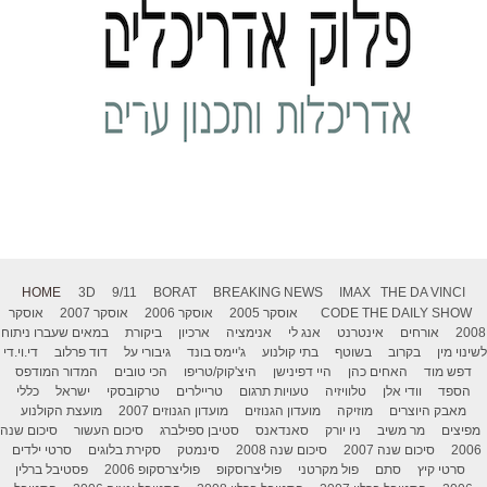
HOME
3D
9/11
BORAT
BREAKING NEWS
IMAX
THE DA VINCI
THE DAILY SHOW
CODE
אוסקר 2005
אוסקר 2006
אוסקר 2007
אוסקר
2008
אורחים
אינטרנט
אנג לי
אנימציה
ארכיון
ביקורת
במאים שעברו ניתוח
לשינוי מין
בקרוב
בשוטף
בתי קולנוע
ג'יימס בונד
גיבורי על
דוד פרלוב
די.וי.די
דפש מוד
האחים כהן
היי דפינישן
היצ'קוק/טריפו
הכי טובים
המדור המודפס
הספד
וודי אלן
טלוויזיה
טעויות תרגום
טריילרים
טרקובסקי
ישראל
כללי
מאבק היוצרים
מוזיקה
מועדון הגנוזים
מועדון הגנוזים 2007
מועצת הקולנוע
מפיצים
מר משיב
ניו יורק
סאנדאנס
סטיבן ספילברג
סיכום העשור
סיכום שנה
2006
סיכום שנה 2007
סיכום שנה 2008
סינמטק
סקירת בלוגים
סרטי ילדים
סרטי קיץ
סתם
פול מקרטני
פוליצרוסקופ
פוליצרסקופ 2006
פסטיבל ברלין