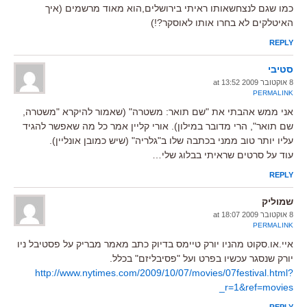
כמו שגם לנצחשאותו ראיתי בירושלים,הוא מאוד מרשמים (איך
האיטלקים לא בחרו אותו לאוסקר?!)
REPLY
סטיבי
8 אוקטובר 2009 at 13:52
PERMALINK
אני ממש אהבתי את "שם תואר: משטרה" (שאמור להיקרא "משטרה,
שם תואר", הרי מדובר במילון). אורי קליין אמר כל מה שאפשר להגיד
עליו יותר טוב ממני בכתבה שלו ב"גלריה" (שיש כמובן אונליין).
עוד על סרטים שראיתי בבלוג שלי…
REPLY
שמוליק
8 אוקטובר 2009 at 18:07
PERMALINK
איי.או.סקוט מהניו יורק טיימס בדיוק כתב מאמר מבריק על פסטיבל ניו
יורק שנסגר עכשיו בפרט ועל "פסיבליזם" בכלל.
http://www.nytimes.com/2009/10/07/movies/07festival.html?
_r=1&ref=movies
REPLY