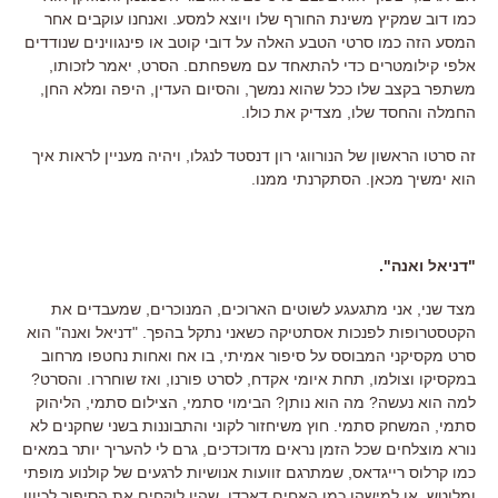
כמו דוב שמקיץ משינת החורף שלו ויוצא למסע. ואנחנו עוקבים אחר
המסע הזה כמו סרטי הטבע האלה על דובי קוטב או פינגווינים שנודדים
אלפי קילומטרים כדי להתאחד עם משפחתם. הסרט, יאמר לזכותו,
משתפר בקצב שלו ככל שהוא נמשך, והסיום העדין, היפה ומלא החן,
החמלה והחסד שלו, מצדיק את כולו.
זה סרטו הראשון של הנורווגי רון דנסטד לנגלו, ויהיה מעניין לראות איך
הוא ימשיך מכאן. הסתקרנתי ממנו.
"דניאל ואנה".
מצד שני, אני מתגעגע לשוטים הארוכים, המנוכרים, שמעבדים את
הקטסטרופות לפנכות אסתטיקה כשאני נתקל בהפך. "דניאל ואנה" הוא
סרט מקסיקני המבוסס על סיפור אמיתי, בו אח ואחות נחטפו מרחוב
במקסיקו וצולמו, תחת איומי אקדח, לסרט פורנו, ואז שוחררו. והסרט?
למה הוא נעשה? מה הוא נותן? הבימוי סתמי, הצילום סתמי, הליהוק
סתמי, המשחק סתמי. חוץ משיחזור לקוני והתבוננות בשני שחקנים לא
נורא מוצלחים שכל הזמן נראים מדוכדכים, גרם לי להעריך יותר במאים
כמו קרלוס רייגדאס, שמתרגם זוועות אנושיות לרגעים של קולנוע מופתי
ומלוטש, או למישהו כמו האחים דארדן, שהיו לוקחים את הסיפור לכיוון