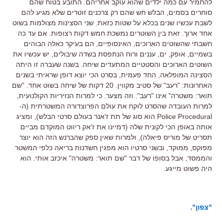
להחמיר עם כמה ילדים שהוא עוקב אחריהם. התובע בטוח שהם
סוחרים בסמים, הבלש חש שהם רק צרכנים זוטרים שלא מגיע להם
לשבת עכשיו שנים בכלא על שטות כזאת. שני הסצינות מצולמות בשוט
אחד ארוך. זאת בין השוטרים נמשכת חמש דקות רצופות. אם עד כה
חשבתי שהשוטים הארוכים, האינסופיים, הם בעיקר כאלה הבוהים
בשמיים, אופק, ים, עננים ורוח הנתפסת בשדה שיבולים, יש עכשיו את
השוטים הארוכים והסטטיים המתעדים שיחה. בשנה שעברה זו היתה
הסצינה המופלאה, החד פעמית, בסרט הכי יוצא דופן שראיתי בשנים
האחרונות: "רעב" של סטיב מקווין. 20 דקות של שיחה בשוט אחד. "שם
תואר: משטרה" אינו "רעב". וזה מצער. כי למרות הנזיריות הקולנועית,
למרות העובדה שהסרט לוקח את עולם הפרוצדורה המשטרתית (ה-
Police Procedural הוא סוג של תת ז'אנר בעולם סרטי הבלש), ומציג
אותה באופן הכי לקונית שלה (דמיינו את ז'אק ריווט המוקדם מביים
תסריט של מוריס פיאלה), ולמרות שאין ספק שהברנש הזה הוא יוצר
מפוקס, ממוקד, ובשני סרטיו הוא מפגין חשדנות בריאה כלפי המשטר
והממסד, אבל בסופו של דבר "שם תואר: משטרה" איכזב אותי. הוא
היה פשוט מייגע.
"צפון".