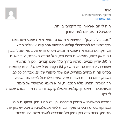
איתן
9 אוקטובר 2009 at 2:38
PERMALINK
היה לי יום א-ר-ו-ך ופרודיקטיבי ביותר.
פסטיבל חיפה, יום לפני אחרון:
"מסביב להר קטן" – כשיצאתי מהסרט, מצאתי את עצמי משתומם
מכך שאני בא לפסטיבלי קולנוע בחיפוש אחר קולנוע עולמי חדש
ומרתק, ואז מוצא את עצמי מתמוגג מסרט חדש של במאי שגילו בערך
80. ז'אק ריווט, מהאנשים שהיו שם, בגל החדש הצרפתי, עוד בשנות
ה-50, עדיין מביים. סרטיו בדרך כלל אינם קצרים, ולכן הופתעתי
שאורכו של סרטו החדש הוא רק 84 דקות. אבל אלו 84 דקות קסומות.
בסרט פחות מחייב מהרגיל, עם שלד סיפורי שקיים, אבל רק כקולב,
משחק ריווט בחדוות נעורים שרק איש בגילו יכול לגייס עם השפה
הקולנועית. הסרט מלא המצאות, והוא תענוג מתמשך של בימוי
ומיזנסצינה. תיאטרון, קולנוע, ואפילו קרקס, והרבה דמיון, בסרט שעשה
לי כיף.
"חברה בתשלום" – סטיבן סודרברג. כן, יש פה גימיק. שחקנית פורנו
משחקת בסרט רציני בתפקיד נערת ליווי אקסלוסיבית. אבל יש כאן יותר
מגימיק. ברור שיש כאן נסיון של סודרברג להגיד משהו על תרבות