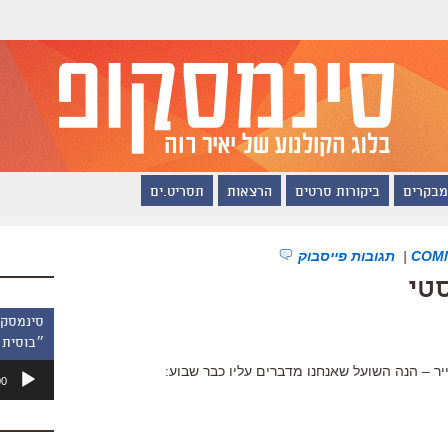
מבקרים
ביקורות סרטים
הרצאות
תסריט.ים
|
תגובות פייסבוק
טי
״בוסית 
נגן
יר – הנה השועל שאנחנו מדברים עליו כבר שבוע:
00
אודיו