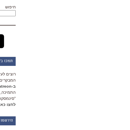
חיפוש
תמכו ב"
רוצים לעז
המבקרים 
ב-Patreon
התמיכה, 
"סינמסקופ
לחצו כאן
הירשמו 