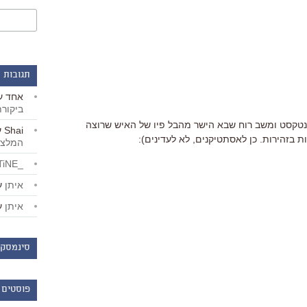
תגובות 
אחד
ע
ביקור
נטקסט ומשב רוח שבא הישר מהבל פיו של האיש שרוצה
Shai
ע
ת בזהירות. כן לאסתטיקנים, לא לעדינים):
המלצו
_LiBERTiNE_
איתן
ע
איתן
ע
סינמסקו
פוסטים 