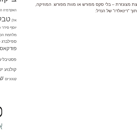
ת מצונזרת – בלי סקס מפורש או מוות מפורש. המוזיקה,
האקדמיה הי
וך "רינאלדו" של הנדל:
טבל
אלן
יוסף סידר
כ
מלחמת הכו
ספילברג
ס
פודקאסט
פסטיבלים
קולנוע י
שו
קטנוניזם