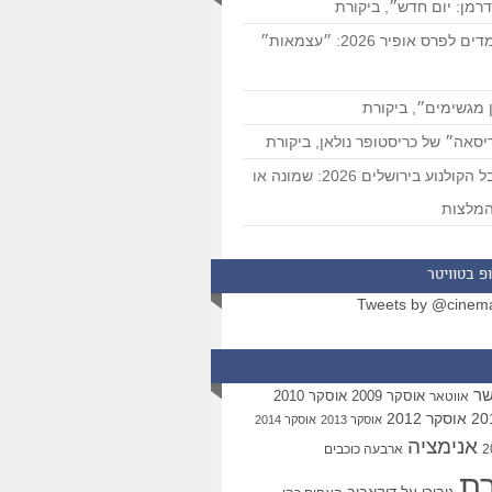
רמן: יום חדש״, ביקורת
המועמדים לפרס אופיר 2026: ״עצמאות״
 מגשימים״, ביקורת
סאה״ של כריסטופר נולאן, ביקורת
פסטיבל הקולנוע בירושלים 2026: שמונה או
מלצות
פ בטוויטר
Tweets by @cinem
שר
אוסקר 2009
אוסקר 2010
אווטאר
אוסקר 2012
אוסקר 2013
אוסקר 2014
אנימציה
ארבעה כוכבים
רת