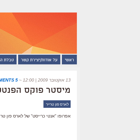
ראשי
על אודות/יצירת קשר
טבלת ה
13 אוקטובר 2009 | 12:00
~
5 COMMENTS
מיסטר פוקס הפנטס
לארס פון טרייר
אפרופו "אנטי כרייסט" של לארס פון טרי