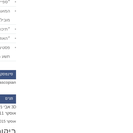
״ספייד
מוביל
״תיכון
״האודי
תשע ה
סינמסקו
ascopian
תגים
אבי נ
3D
אוסקר 2011
אוסקר 2015
ביקו