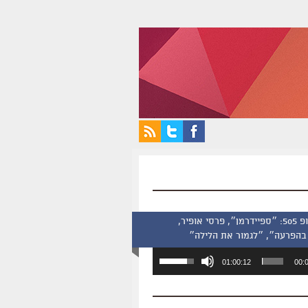
סינמסקופ 505: ״ספיידרמן״, פרסי אופיר,
בהפרעה״, ״לגמור את הלילה״
השתמש
01:00:12
00:
במקש
למעלה/למטה
כדי