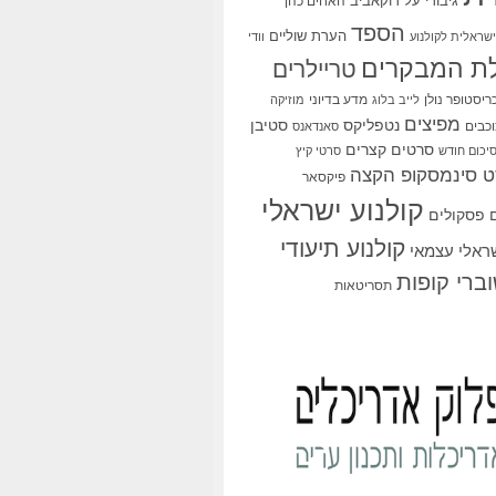
גיבורי על
דוקאביב
האחים כהן
הספד
הערת שוליים
שראלית לקולנוע
וודי
ת המבקרים
טריילרים
ריסטופר נולן
מדע בדיוני
לייב בלוג
מוזיקה
מפיצים
סטיבן
נטפליקס
כבים
סאנדאנס
סרטים קצרים
יכום חודש
סרטי קיץ
 סינמסקופ הקצה
פיקסאר
קולנוע ישראלי
פסקולים
קולנוע תיעודי
שראלי עצמאי
ברי קופות
תסריטאות