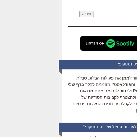
להגביר
או
חיפוש
להנמיך
עוצמת
שמע.
סינמסקופ"
ור לממן את פעילות הבלוג, טבלת
והפודקאסט? מוזמנים לבקר
בדף שלי
ולבחור לכם את אחת מדרגות
ולהצטרף לקבוצות הסודיות של
" לקבלת עדכונים והמלצות פרטיות.
לעדכוני המייל של ״סינמסקופ״