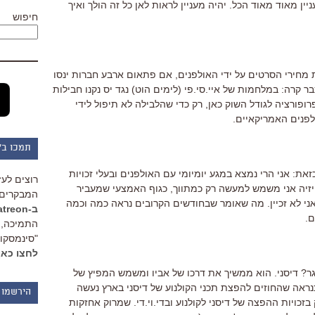
גרים מנהלים מו"מ עם HBO. מעניין מאוד מאוד הכל. יהיה מעניין לראות לאן כל זה הולך ואיך
חיפוש
חירי הסרטים על ידי האולפנים, אם פתאום ארבע חברות ינסו
 קרה: במלחמות של איי.סי.פי (לימים הוט) נגד יס נקנו חבילות
רופורציה לגודל השוק כאן, רק כדי שהלבילה לא תיפול לידי
פנים האמריקאיים.
תמכו ב"
את: אני הרי נמצא במגע יומיומי עם האולפנים ובעלי זכויות
רוצים לעז
זיה אני משמש למעשה רק כמתווך, כגוף האמצעי שמעביר
המבקרים 
ני לא זכיין. מה שאומר שבחודשים הקרובים נראה כמה וכמה
ב-Patreon
ם.
התמיכה, 
"סינמסקופ
לחצו כאן
גר? דיסני. הוא ממשיך את דרכו של אביו ומשמש המפיץ של
כנראה שהחוזים להפצת תכני הקולנוע של דיסני בארץ נעשה
הירשמו 
בזכויות ההפצה של דיסני לקולנוע ובדי.וי.די. שמרוק אחזקות