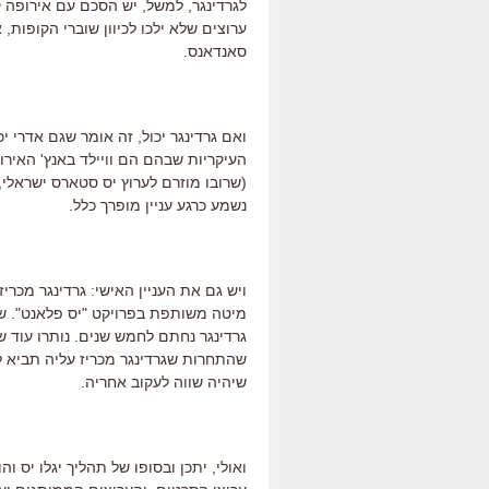
לגרדינגר, למשל, יש הסכם עם אירופה קו
סאנדאנס.
ואם גרדינגר יכול, זה אומר שגם אדרי י
העיקריות שבהם הם וויילד באנץ' האירופ
(שרובו מוזרם לערוץ יס סטארס ישראלי,
נשמע כרגע עניין מופרך כלל.
ויש גם את העניין האישי: גרדינגר מכר
מיטה משותפת בפרויקט "יס פלאנט". שי
גרדינגר נחתם לחמש שנים. נותרו עוד ש
שהתחרות שגרדינגר מכריז עליה תביא לס
שיהיה שווה לעקוב אחריה.
ואולי, יתכן ובסופו של תהליך יגלו יס ו