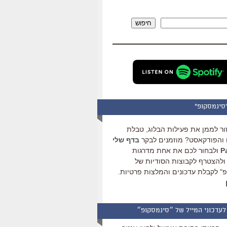
להגביר
או
חיפוש
להנמיך
עוצמת
שמע.
סינמסקופ"
ור לממן את פעילות הבלוג, טבלת
והפודקאסט? מוזמנים לבקר
בדף שלי
ולבחור לכם את אחת מדרגות
ולהצטרף לקבוצות הסודיות של
" לקבלת עדכונים והמלצות פרטיות.
לעדכוני המייל של ״סינמסקופ״