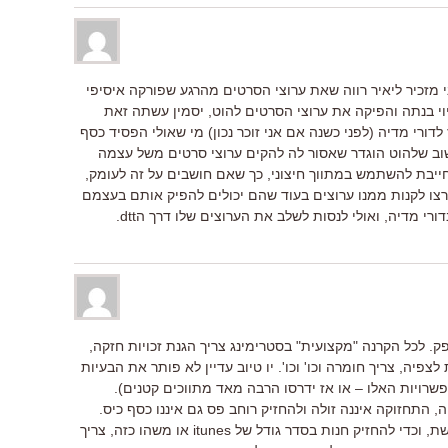
ני מזכיר ליאיר רווה שאת ערוצי הסרטים מהרגע שפורקה איסיפי
יוי בנתה והפיקה את ערוצי הסרטים להוט, יסמין עשתה זאת
ז לדורי מדיה (לפני כשנה אם אני זוכר נכון) מי שאולי הפסיד כסף
שוב שלהוט הוגדר שאסור לה להקים ערוצי סרטים משל עצמה
חייבת להשתמש במתווך חיצוני, כך שאם חושבים על זה לעומק,
ירצו לקנות ממנו ערוצים בעוד שהם יכולים להפיק אותם בעצמם
ורי מדיה, ואולי לנסות לשלב את הערוצים שלו דרך הdtt.
ק. לכל הקרנה "מקצועית" בסטרימינג צריך הגנת זכויות חזקה,
פיה, צריך חומרה וכו' וכו'. יו טיוב עדיין לא פותר את הבעיות
פשרויות האלו – או אז ידרסו הרבה מאד מתווכים קטנים).
התחזוקה איננה זולה ולהחזיק רוחב פס גם איננו כסף כיס.
בקיצור – זה לא קובץ MP3 שמעלים לרשת, וכדי להחזיק חנות בסדר גודל של itunes או משהו כזה, צריך