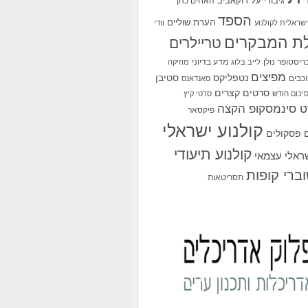
גיבורי על
דוקאביב
האחים כהן
הספד
הערת שוליים
שראלית לקולנוע
וודי
ת המבקרים
טריילרים
ריסטופר נולן
מדע בדיוני
לייב בלוג
מוזיקה
מפיצים
סטיבן
נטפליקס
כבים
סאנדאנס
סרטים קצרים
יכום חודש
סרטי קיץ
 סינמסקופ הקצה
פיקסאר
קולנוע ישראלי
פסקולים
קולנוע תיעודי
שראלי עצמאי
ברי קופות
תסריטאות