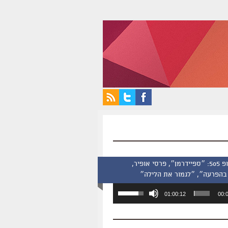
סינמסקופ 505: ״ספיידרמן״, פרסי אופיר,
בהפרעה״, ״לגמור את הלילה״
השתמש
01:00:12
00:
במקש
למעלה/למטה
כדי