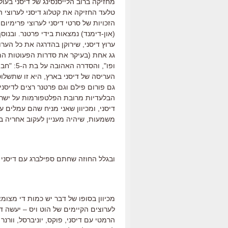
מחזיקה ברוב הלייסנסינג של דיסני בעו
טלעד החזיקה את קטלוג דיסני לערוצי ה
הזכויות של סרטי דיסני לערוצי פרימיום 
(און-דימנד) נמצאות בידי פרטנר. ובנוסף
ערוץ דיסני, שירוקן בהדרגה את כל הער
גג אחת (בעיקר את סדרות הפעוטות המשו
ופו", וה
העריסה של דיסני בארץ, היא זו שתשלוט 
גם פורום פילם וגם פרטנר רצים לדיסנ
הבלעדיות מרובת הפלטפורמות על ישרא
דיסני, ומכיוון שאני מניח שהם עמלים ע
משמעות, שיהיה מעניין לעקוב אחריה ב
ובגלל החוזה שחתם ספילברג עם דיסני ב
מכיוון בסופו של דבר יש כמות די מצומ
לערוצים הקיימים של הוט ויס – יעשה ד
הרמטי עם דיסני, פוקס, יוניברסל, וורנ