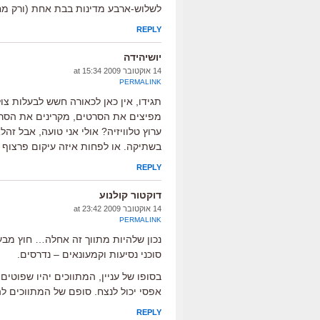
לשלוש-ארבע מדינות בבת אחת (ורק מחל
REPLY
יושיהידה
14 אוקטובר 2009 at 15:34
PERMALINK
תגידו, אין כאן לכאורה חשש לבעלות צ
מפיצים את הסרטים, מקרינים את הסרטי
ערוץ טלוויזיה? אולי אני טועה, אבל ז
בשתיקה. או לפחות איזה עיקום פרצוף
REPLY
דוקטור קולנוע
14 אוקטובר 2009 at 23:42
PERMALINK
נכון שלהיות מתווך זה אחלה… חוץ מבעי
סוכני נסיעות וקמעונאים – נדרסים.
בסופו של עניין, המתווכים יהיו שפוטי
אפסי יכול לנצח. סופם של המתווכים לה
REPLY