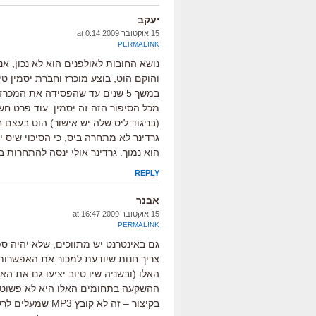
יעקב
15 אוקטובר 2009 at 0:14
PERMALINK
נושא החובות לאולפנים הוא לא נכון, א
והוקם הוט, בוצע מוכרז וחברת יסמין ט
במשך 5 שנים עד שהפסידה את המכר
מכל הסיפור הזה זה יסמין. עוד פרט ח
(בניגוד ליס שלה יש אישור) הוט בעצם 
גרדינר לא מתחרה ביס, כי הסיכוי שיס 
הוא נמוך. גרדינר אולי ינסה להתחרות בד
REPLY
אבנר
15 אוקטובר 2009 at 16:47
PERMALINK
גם באינטרנט יש מתווכים, שלא יהיה ספ
צריך חנות שיודעת למכור את האפשרות לצ
האלו (ובשניה שיו טיוב יציעו גם את הא
ההשקעה בתחומים האלו היא לא פשוטה, 