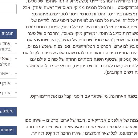
לם הטלוויזיה והמרצ'נדייזינג (כששמרוק היתה שותפה של טלעד,
ברודקאסט – וזה כולל תכנים ממיקי מאוס ועד "אשה יפה"). אבל
נמצאות בידי יס. והזכויות לסרטי דיסני לסטרימינג אינטרנטי
 לכל זה, עכשיו כל תכני הטלוויזיה של דיסני עברו לידיים של
וצים האחרים מכל סדרות הילדים של דיסני, שיכונסו תחת קורת
דרות כרגע ב"הופ": "מועדון מיקי מאוס", "החברים של טיגר
תגובות 
סדרה האהובה על בת ה-5: "חבורת איינשטיין"). אני מניח שבסופו של המירוץ, היד שתנענע את
אחד
ע
בעולם ערוצי הסרטים הטלוויזיוניים, ואני מניח שעכשיו גם יס,
ביקור
י עם החוזים בידיהם ומוכיחים להם שהם אלה שצריכים לקבל את
Shai
ע
ל (ומכיוון שבסוף השנה מסתיים החוזה של פורום פילם עם
המלצו
ל חידושו, אם לא כבר חודש בינתיים, בוודאי יש גם לזה איזושהי
חודשים הקרובים).
_LiBERTiNE_
איתן
ע
איתן
ע
שנה האחרונה, מי שסוגר עם דיסני יקבל גם את דרימוורקס.
סינמסקו
צמת של אולפנים אמריקאים, ריבוי של ערוצי סרטים – שיתווספו
ווקא טוב לסרטים העצמאיים. מרגע שאחד הערוצים יסגור חוזה
פוסטים 
ר ופרמאונט, לכל שאר הערוצים יישארו החברות הקטנות יותר.