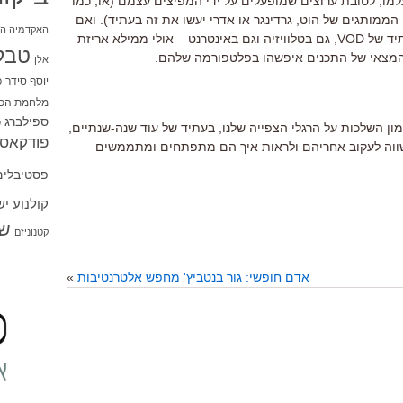
למו, לטובת ערוצים שמופעלים על ידי המפיצים עצמם (או, כמו
ממותגים של הוט, גרדינגר או אדרי יעשו את זה בעתיד). ואם
האקדמיה הי
ממילא יס והוט מכווננים את עצמם לעתיד של VOD, גם בטלוויזיה וגם באינטרנט – אולי ממילא אריזת
טבל
ק המצאי של התכנים איפשהו בפלטפורמה שלהם.
אלן
יוסף סידר
כ
מלחמת הכו
ספילברג
ס
ון השלכות על הרגלי הצפייה שלנו, בעתיד של עוד שנה-שנתיים,
פודקאסט
 שווה לעקוב אחריהם ולראות איך הם מתפתחים ומתממשים
פסטיבלים
קולנוע י
שו
קטנוניזם
אדם חופשי: גור בנטביץ' מחפש אלטרנטיבות
»