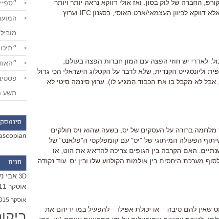
רפ, החברה של לוק בסון. ואז אולי דווקא נראה יותר ויותר
״ספייד
ערוצים שלא ילכו לכיוון שוברי הקופות, אלא דווקא לכיוון העצמאי/ארט האוסי, בסגנון IFC וערוץ
מוביל
״תיכון
כול. לאדרי יש חוזי הפצה עם המון חברות הפצה בעולם,
״האודי
ית וליונסגייט הקנדית, שלא לדבר על הקטלוג הישראלי הכי גדול
 אבל לא מקבל בו את הכבוד המגיע לו). ערוץ סינמה סיטי לא
תשע ה
סינמסקו
יז מלחמה ברורה על העסקים של יס, בשעה שהוא ויס חולקים
ascopian
תוף הפעולה המיתוגי של "יס" עם קומפלקסי ה"פלאנט" של
נתיים. האם הקרבה בין הגופים צריכה להדאיג את הוט, או
וף מערכת היחסים בין אולמות הקולנוע שלו ובין יס. עוד נקודה
תגים
אבי נ
3D
אוסקר 2011
אוסקר 2015
הוט שאין להם סיבה – או יכולת אפילו – להפעיל במו ידיהם את
ביקו