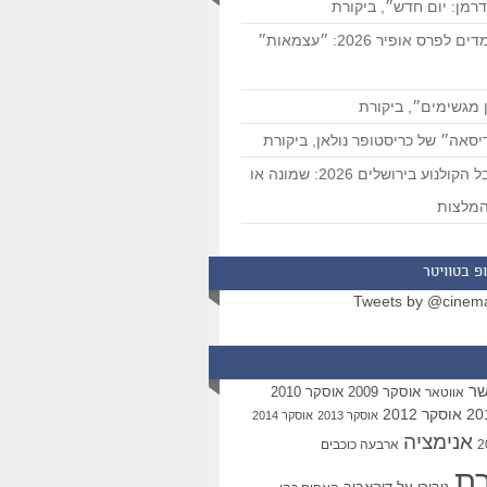
רמן: יום חדש״, ביקורת
המועמדים לפרס אופיר 2026: ״עצמאות״
 מגשימים״, ביקורת
סאה״ של כריסטופר נולאן, ביקורת
פסטיבל הקולנוע בירושלים 2026: שמונה או
מלצות
פ בטוויטר
Tweets by @cinem
שר
אוסקר 2009
אוסקר 2010
אווטאר
אוסקר 2012
אוסקר 2013
אוסקר 2014
אנימציה
ארבעה כוכבים
רת