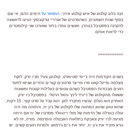
הנה בלוג קולנוע של איש קולנוע אירני,
המספר על
הימים ההם, אי שם
בסוף שנות השמונים, כשהסרטים של אנדריי טרקובסקי הגיעו לראשונה
להקרנה בפסטיבל בטהרן, ואנשים עמדו בתור שאורכו שני קילומטרים
כדי לראות אותם.
===========
בשנים הקודמות היה ג'יימי סטיוארט, קולנוען צעיר מניו יורק, לוקח
מצלמה ופיינל-קאט פרו ומייצר סרטונים קצרים והזויים שניסו לתעד
רגעים מבכורות הפסטיבל כשהם עטופים בעלילות קטנות ומשונות
ששאלו מהקולנוע של דיוויד לינץ' והאל הרטלי. בפסטיבל ניו יורק
האחרון הוא נעלם. עכשיו מתברר לאן: הוא עבד על סרט קצר, 15 דקות,
שהוא טוען שהוא המחווה שלו לקולנוע של ג'ון יוז, והתוהה מה היה
עולה בגורלה של הדמות של מולי רינגוולד מסרטיו של יוז אם היתה
מגיעה לניו יורק ונאבקת בתלאות האבטלה והפרנסה. מודה, זה לא
נורא מזכיר את ג'ון יוז, יותר את ג'ים ג'רמוש. ולמרות רגעים קשים, יש