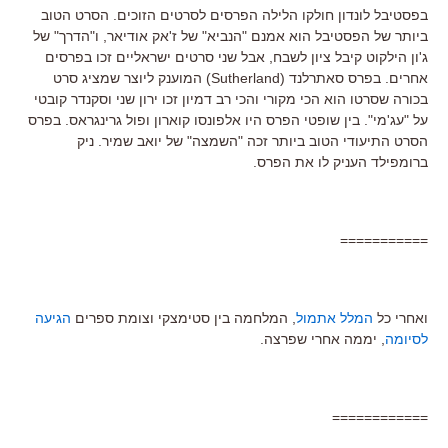
בפסטיבל לונדון חולקו הלילה הפרסים לסרטים הזוכים. הסרט הטוב
ביותר של הפסטיבל הוא אמנם "הנביא" של ז'אק אודיאר, ו"הדרך" של
ג'ון הילקוט קיבל ציון לשבח, אבל שני סרטים ישראליים זכו בפרסים
אחרים. בפרס סאתרלנד (Sutherland) המוענק ליוצר שמציג סרט
בכורה שסרטו הוא הכי מקורי והכי רב דמיון זכו ירון שני וסקנדר קובטי
על "עג'מי". בין שופטי הפרס היו אלפונסו קוארון ופול גרינגראס. בפרס
הסרט התיעודי הטוב ביותר זכה "השמצה" של יואב שמיר. ניק
ברומפילד העניק לו את הפרס.
===========
ואחרי כל
המלל אתמול
, המלחמה בין סטימצקי וצומת ספרים
הגיעה
לסיומה
, יממה אחרי שפרצה.
============