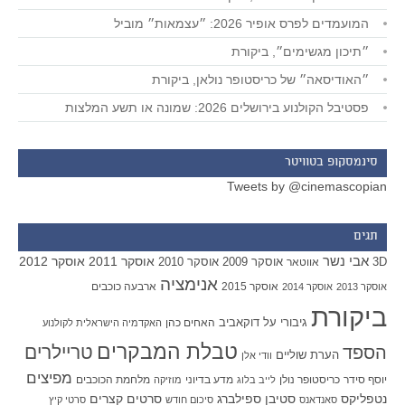
המועמדים לפרס אופיר 2026: ״עצמאות״ מוביל
״תיכון מגשימים״, ביקורת
״האודיסאה״ של כריסטופר נולאן, ביקורת
פסטיבל הקולנוע בירושלים 2026: שמונה או תשע המלצות
סינמסקופ בטוויטר
Tweets by @cinemascopian
תגים
אבי נשר
אוסקר 2011
אוסקר 2012
אוסקר 2009
אוסקר 2010
3D
אווטאר
אנימציה
אוסקר 2015
ארבעה כוכבים
אוסקר 2013
אוסקר 2014
ביקורת
גיבורי על
דוקאביב
האחים כהן
האקדמיה הישראלית לקולנוע
טבלת המבקרים
טריילרים
הספד
הערת שוליים
וודי אלן
מפיצים
יוסף סידר
כריסטופר נולן
מדע בדיוני
מלחמת הכוכבים
לייב בלוג
מוזיקה
סטיבן ספילברג
סרטים קצרים
נטפליקס
סאנדאנס
סיכום חודש
סרטי קיץ