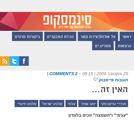
ראשי
על אודות/יצירת קשר
טבלת המבקרים
ביקורות סרטים
הרצאות
תסריט.ים
29 אוקטובר 2009 | 08:15
~
2 COMMENTS
|
תגובות פייסבוק
האין זה…
אנדריי טרקובסקי
יואב שמיר
עג'מי
קולנוע ישראלי
קולנוע תיעודי
"עג'מי" ו"השמצה" זוכים בלונדון