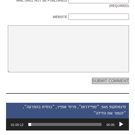
MAIL (WILL NOT BE PUBLISHED)
(REQUIRED)
WEBSITE
סינמסקופ 505: ״ספיידרמן״, פרסי אופיר, ״בוסית בהפרעה״,
״לגמור את הלילה״
נגן
01:00:12
00:00
אודיו