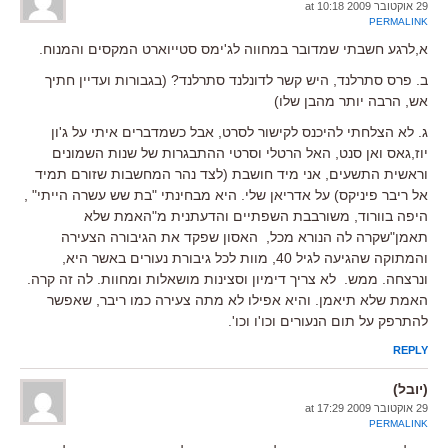
29 אוקטובר 2009 at 10:18
PERMALINK
א,לרגע חשבתי שמדובר במחווה לג'ימס סטייוארט המקסים והמנוח.
ב. פרס סתרלנד, היש קשר לדונלנד סתרלנד? (בגבורות ועדיין חתיך
אש, הרבה יותר מהבן שלו)
ג. לא הצלחתי להיכנס לקישור לסרט, אבל כשמדברים איתי על ג'ון
יוז,גאס ואן סנט, האל הרטלי וסרטי ההתבגרות של שנות השמונים
וראשית התשעים, אני מיד חושבת (לצד נהר המחשבות שזורם תמיד
אל ריבר פיניקס) על אדריאן שלי. היא מבחינתי "בת שש עשרה הייתי" ,
היפה בוורוד, משורבבת השפתיים והדעתנית מ"האמת שלא
תאמן"שקרה לה הנורא מכל, האסון שפקד את הגיבורה הצעירה
והמתוקה שהגיעה לגיל 40, מוות לכל גיבורת נעורים באשר היא,
ונרצחה. ממש. לא צריך דימיון וסצינות מושאלות ומחוות. לה זה קרה.
האמת שלא תיאמן. והיא אפילו לא מתה צעירה כמו ריבר, שאפשר
להתרפק על תום הנעורים וכו'ו וכו'.
REPLY
(יובל)
29 אוקטובר 2009 at 17:29
PERMALINK