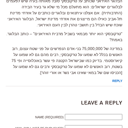
הבלוגר האיראני שכותב על טרקובסקי סובל מאותה בעיה שיש לפעמים
לבלוגרים ישראלים: הוא מתעלם מכל מי שלא גר בעיר הבירה
(התרבותית). אם אצלנו עיתנואים ובלוגרים כותבים על אזרחי מדינת
תל-אביב כאילו הם מייצגים את אזרחי מדינת ישראל, הבלוגר האיראני
שוכח שיש הבדל בין תושבי טהרן לבין העם האיראני.
"טרקובסקי הוא יותר מבמאי בשביל מרבית האיראנים" – כותב הבלוגר.
באמת?
במדינה של 75,000,000 בני-אדם הנפרשים על פני שטח עצום, רוב
האנשים בכלל לא שמעו על טרקובסקי, רבים מהם גם לא שמעו על
קיארוסטמי. בדיוק כמו שבישראל הקטנה פי עשר באוכלוסייה ופי 75
בשטח, רוב האנשים לא שמעו על טרקובסקי ורבים גם לא שמעו על
[הכניסו שם של במאי שאינו אבי נשר או אורי זוהר].
REPLY
Leave a Reply
NAME (REQUIRED)