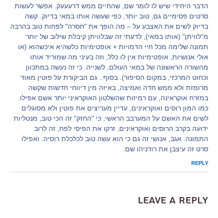
הדבר היחידי שיש לו לומר שם, שהחיים ממש דרעעעק. אפשר לעשות
סרטים פסימיים גם, טוב יותר, כפי שעשה אותו במאי בדיוק. קשה
בדיוק לשים את האצבע על – מה הופך את "חסרה" לפחות טוב בהרבה
מ"לוויתן" (אותו במאי), לדעתי זה שבלוויתן קיבלת שילוב של יותר
תמונה שלימה מכל חיי הדמויות + אופטימיות כלשהיא איכשהוא (או
אולי אנושיות, אופטימיות אין לו כלל, וזה בעיני מה שמוריד אותו
מהשורה הראשונה של במאי העולם, לשנייה. כי זה נעשה במתכוון
וכחוט המרכזי, במקום הסיפור). בסוף.. גם הביקורת על פוטין מאוד
מרומזת ולא ממש חדה ואמיצה, באיזה מין דיווחי חדשות שקשה
במזרח אוקראינה, עם רמיזות שהשלטון האוקראיני יותר אשם אפילו.
כמו המון רוסים ואוקראינים, עדיין מעריצים את פוטין ולא מסוגלים
לשים את האשם על המערבב הראשי, כי "החזק" זה הכי טוב, מנטליות
ידועה בקרב הרוסים ואוקראינים, זרקו את הפיסי לפח, זה לרוב
התמונה. אגב, אנושי זה גם כי הוא עשה טוב לכלכלת רוסיה. ואפילו
סרט זה עיצבן את רודניהו שם.
REPLY
Leave a Reply