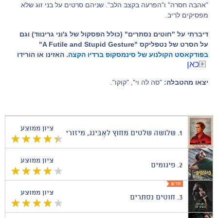
"אהבה חסרה" ו"הפרעה בקצב הלב". שניהם סרטים על בני זוג שלא
מפסיקים לריב.
דיברתי על "חוטים נסתרים" (כולל הפסקול של ג'וני גרינווד) וגם
על הסרט של נטפליקס "A Futile and Stupid Gesture"
בפודקאסט הקולנוע של סינמסקופ ברדיו הקצה
. האזינו או הורידו
כאן
יצאו מהטבלה:
"סה לה וי", "קוקו".
ציון ממוצע
1.
שלושה שלטים מחוץ לאֶבּינג, מיזורי
ציון ממוצע
2.
פיגומים
ציון ממוצע
3.
חוטים נסתרים